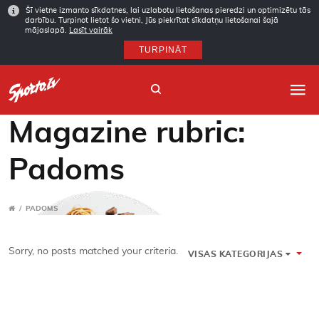
Šī vietne izmanto sīkdatnes, lai uzlabotu lietošanas pieredzi un optimizētu tās
darbību. Turpinot lietot šo vietni, Jūs piekrītat sīkdatņu lietošanai šajā
mājaslapā.
Lasīt vairāk
TURPINĀT
Magazine rubric:
Padoms
Sākums
Sporta veidi
/
PADOMS
Autori
Sorry, no posts matched your criteria.
VISAS KATEGORIJAS
Arhīvs
Abonēšana