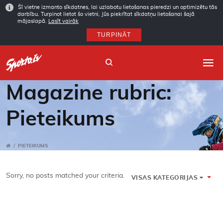
Šī vietne izmanto sīkdatnes, lai uzlabotu lietošanas pieredzi un optimizētu tās
darbību. Turpinot lietot šo vietni, Jūs piekrītat sīkdatņu lietošanai šajā
mājaslapā.
Lasīt vairāk
TURPINĀT
Magazine rubric:
Pieteikums
Sākums
Sporta veidi
/
PIETEIKUMS
Autori
Sorry, no posts matched your criteria.
VISAS KATEGORIJAS
Arhīvs
Abonēšana