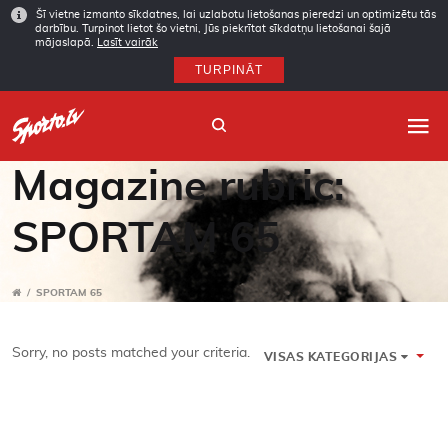
Šī vietne izmanto sīkdatnes, lai uzlabotu lietošanas pieredzi un optimizētu tās
darbību. Turpinot lietot šo vietni, Jūs piekrītat sīkdatņu lietošanai šajā
mājaslapā.
Lasīt vairāk
TURPINĀT
Magazine rubric:
SPORTAM 65
Sākums
Sporta veidi
/
SPORTAM 65
Autori
Sorry, no posts matched your criteria.
VISAS KATEGORIJAS
Arhīvs
Abonēšana