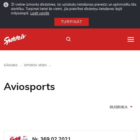
Šī vietne izmanto sīkdatnes, lai uzlabotu lietošanas pieredzi un optimizētu tās
darbību. Turpinot lietot šo vietni, Jūs piekrītat sīkdatņu lietošanai šajā
mājaslapā.
Lasīt vairāk
TURPINĀT
SĀKUMS
SPORTA VEIDI
Sākums
Aviosports
Sporta veidi
Autori
RUBRIKA
Arhīvs
Abonēšana
Nr. 369 02.2021