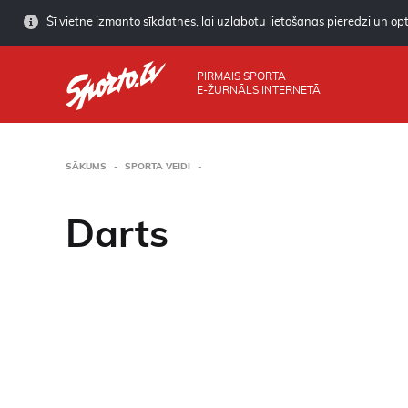
Šī vietne izmanto sīkdatnes, lai uzlabotu lietošanas pieredzi un opti
PIRMAIS SPORTA
E-ŽURNĀLS INTERNETĀ
SĀKUMS
SPORTA VEIDI
Darts