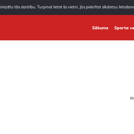
mizētu tās darbību. Turpinot lietot šo vietni, Jūs piekrītat sīkdatņu lietoša
Sākums
Sporta ve
R