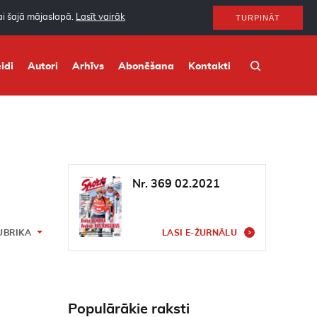
nai šajā mājaslapā.
Lasīt vairāk
TURPINĀT
idi
Autori
Arhīvs
Abonēšana
Kontakti
Nr. 369 02.2021
UBRIKA
LASI E-ŽURNĀLU
Populārākie raksti