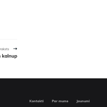
raksts
 kalnup
Kontakti
Par mums
Jaunumi