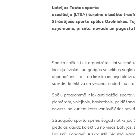
Latvijas Tautas sporta
asociācija (LTSA) turpina aizsākto tradī
Strādājošo sporta spēles Ozolniekos. Taj
uzņēmumu, pilsētu, novadu un pagastu k
Sporta spēles tiek organizētas, lai veicinā
locekļu fiziskās un garīgās veselības sagl
atjaunošanu. Tā ir arī lieliska iespēja aktīvi
saliedēt kolektīvu un veicināt sadarbību st
Spēļu programmā ir iekļauti dažādi sporta
piemēram, volejbols, basketbols, peldēšana
novuss, no kuriem katrs var izvēlēties sev t
Strādājošo sporta spēles šogad notiks jau 1
piedalās daudz kolektīvu no visas Latvijas. 
Bauskā, Kandavā, Aizkrauklē, Siguldā, Valmier