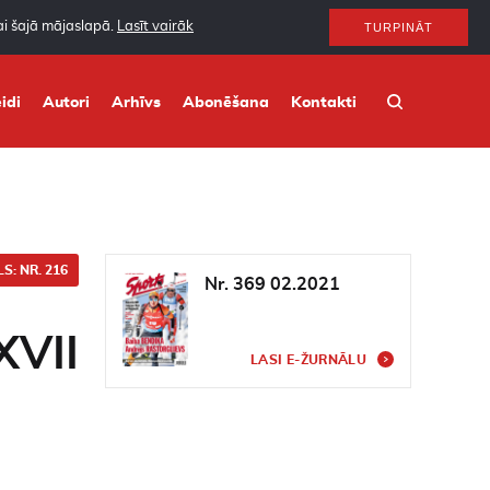
nai šajā mājaslapā.
Lasīt vairāk
TURPINĀT
idi
Autori
Arhīvs
Abonēšana
Kontakti
S: NR. 216
Nr. 369 02.2021
XVII
LASI E-ŽURNĀLU