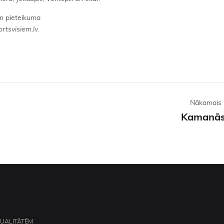
un pieteikuma
tsvisiem.lv.
Nākamais 
Kamanās
TUALITĀTĒM