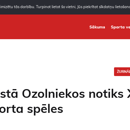
mizētu tās darbību. Turpinot lietot šo vietni, Jūs piekrītat sīkdatņu lietoša
Sākums
Sporta ve
ŽURNĀL
tā Ozolniekos notiks 
orta spēles