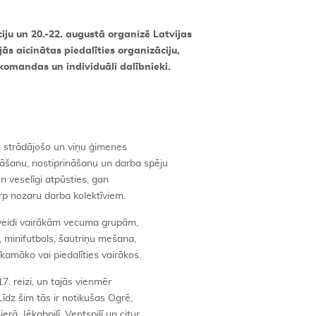
ciju un 20.-22. augustā organizē Latvijas
ās aicinātas piedalīties organizāciju,
omandas un individuāli dalībnieki.
tu strādājošo un viņu ģimenes
abāšanu, nostiprināšanu un darba spēju
 un veselīgi atpūsties, gan
arp nozaru darba kolektīviem.
 veidi vairākām vecuma grupām,
, minifutbols, šautriņu mešana,
īkamāko vai piedalīties vairākos.
7. reizi, un tajās vienmēr
Līdz šim tās ir notikušas Ogrē,
ā, Jēkabpilī, Ventspilī un citur.