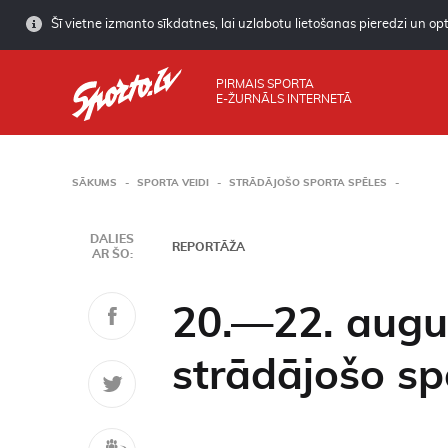
Šī vietne izmanto sīkdatnes, lai uzlabotu lietošanas pieredzi un opti
PIRMAIS SPORTA
E-ŽURNĀLS INTERNETĀ
SĀKUMS
SPORTA VEIDI
STRĀDĀJOŠO SPORTA SPĒLES
DALIES
REPORTĀŽA
AR ŠO:
20.—22. augus
strādājošo sp