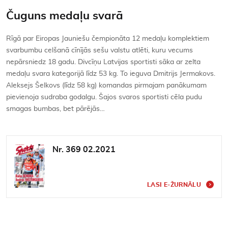
Čuguns medaļu svarā
Rīgā par Eiropas Jauniešu čempionāta 12 medaļu komplektiem
svarbumbu celšanā cīnījās sešu valstu atlēti, kuru vecums
nepārsniedz 18 gadu. Divcīņu Latvijas sportisti sāka ar zelta
medaļu svara kategorijā līdz 53 kg. To ieguva Dmitrijs Jermakovs.
Aleksejs Šelkovs (līdz 58 kg) komandas pirmajam panākumam
pievienoja sudraba godalgu. Šajos svaros sportisti cēla pudu
smagas bumbas, bet pārējās…
Nr. 369 02.2021
LASI E-ŽURNĀLU