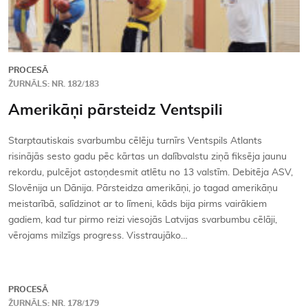
PROCESĀ
ŽURNĀLS: NR. 182/183
Amerikāņi pārsteidz Ventspili
Starptautiskais svarbumbu cēlēju turnīrs Ventspils Atlants
risinājās sesto gadu pēc kārtas un dalībvalstu ziņā fiksēja jaunu
rekordu, pulcējot astoņdesmit atlētu no 13 valstīm. Debitēja ASV,
Slovēnija un Dānija. Pārsteidza amerikāņi, jo tagad amerikāņu
meistarībā, salīdzinot ar to līmeni, kāds bija pirms vairākiem
gadiem, kad tur pirmo reizi viesojās Latvijas svarbumbu cēlāji,
vērojams milzīgs progress. Visstraujāko…
PROCESĀ
ŽURNĀLS: NR. 178/179