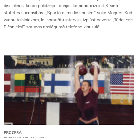
disciplīnās, kā arī palīdzēja Latvijas komandai izcīnīt 3. vietu
stafetes sacensībās. „Sportā esmu līdz ausīm,” saka Magurs. Kad
zvanu talsiniekam, lai sarunātu interviju, izplūst nevaru: „Tūdaļ cels
Plēsnieks!” sarunas noslēgumā telefona klausulē…
PROCESĀ