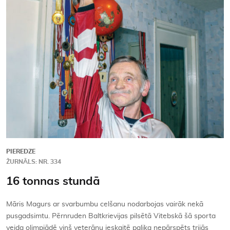
Kontakti
PIEREDZE
ŽURNĀLS: NR. 334
16 tonnas stundā
Māris Magurs ar svarbumbu celšanu nodarbojas vairāk nekā
pusgadsimtu. Pērnruden Baltkrievijas pilsētā Vitebskā šā sporta
veida olimpiādē viņš veterānu ieskaitē palika nepārspēts trijās