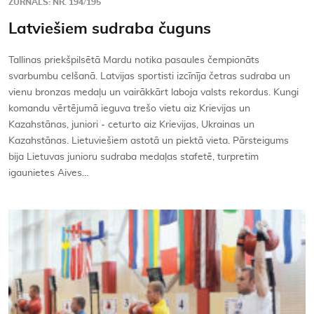
ŽURNĀLS: NR. 194/195
Latviešiem sudraba čuguns
Tallinas priekšpilsētā Mardu notika pasaules čempionāts
svarbumbu celšanā. Latvijas sportisti izcīnīja četras sudraba un
vienu bronzas medaļu un vairākkārt laboja valsts rekordus. Kungi
komandu vērtējumā ieguva trešo vietu aiz Krievijas un
Kazahstānas, juniori - ceturto aiz Krievijas, Ukrainas un
Kazahstānas. Lietuviešiem astotā un piektā vieta. Pārsteigums
bija Lietuvas junioru sudraba medaļas stafetē, turpretim
igaunietes Aives…