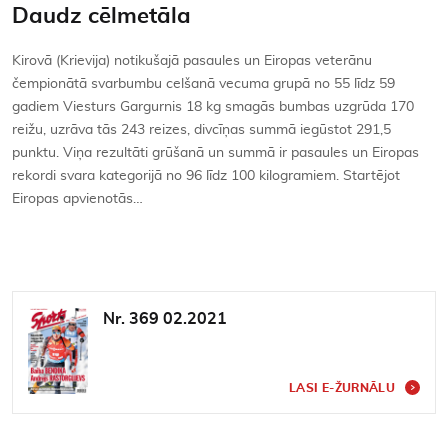
Daudz cēlmetāla
Kirovā (Krievija) notikušajā pasaules un Eiropas veterānu
čempionātā svarbumbu celšanā vecuma grupā no 55 līdz 59
gadiem Viesturs Gargurnis 18 kg smagās bumbas uzgrūda 170
reižu, uzrāva tās 243 reizes, divcīņas summā iegūstot 291,5
punktu. Viņa rezultāti grūšanā un summā ir pasaules un Eiropas
rekordi svara kategorijā no 96 līdz 100 kilogramiem. Startējot
Eiropas apvienotās…
Nr. 369 02.2021
LASI E-ŽURNĀLU