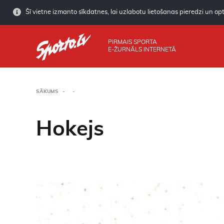
Šī vietne izmanto sīkdatnes, lai uzlabotu lietošanas pieredzi un opti
PIRMAIS SPORTA
E-ŽURNĀLS INTERNETĀ
SĀKUMS
Hokejs