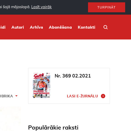
nai šajā mājaslapā.
Lasīt vairāk
TURPINĀT
idi
Autori
Arhīvs
Abonēšana
Kontakti
Nr. 369 02.2021
UBRIKA
LASI E-ŽURNĀLU
Populārākie raksti