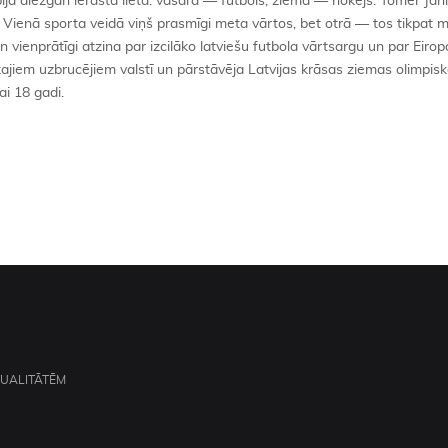
a diezgan ierasta lieta: vasarā — futbols, ziemā — hokejs. Tomēr Jāni
. Vienā sporta veidā viņš prasmīgi meta vārtos, bet otrā — tos tikpat m
n vienprātīgi atzina par izcilāko latviešu futbola vārtsargu un par Eiro
ākajiem uzbrucējiem valstī un pārstāvēja Latvijas krāsas ziemas olimpis
ai 18 gadi.
TUALITĀTĒM