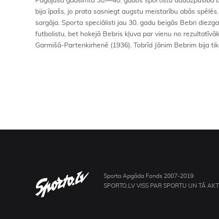
Pagājušā gadsimta 30.—40. gados sportistu daudzpusība bij
bija īpašs, jo prata sasniegt augstu meistarību abās spēlēs
sargāja. Sporta speciālisti jau 30. gadu beigās Bebri diezga
futbolistu, bet hokejā Bebris kļuva par vienu no rezultatīv
Garmišā-Partenkirhenē (1936). Tobrīd Jānim Bebrim bija tik
Sporta Apgāda Fonds 2007-2019
SPORTO.LV VISS PAR SPORTU UN TĀ AK