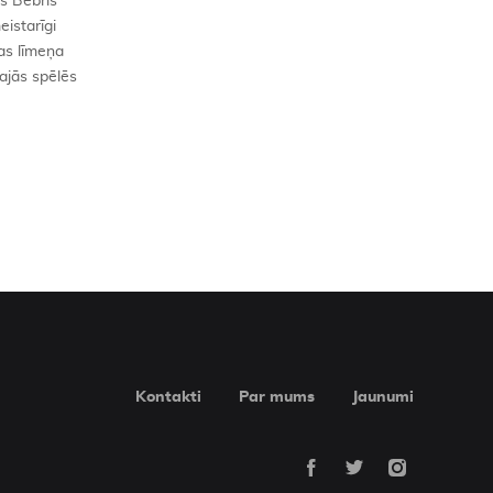
s Bebris
eistarīgi
pas līmeņa
kajās spēlēs
Kontakti
Par mums
Jaunumi