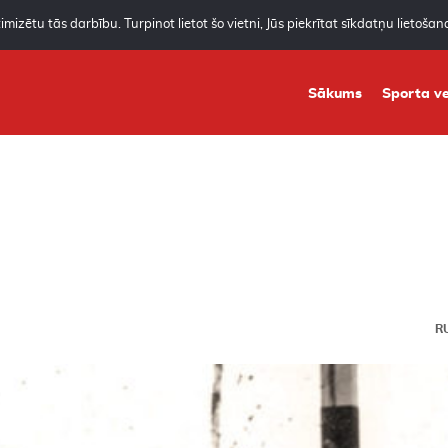
mizētu tās darbību. Turpinot lietot šo vietni, Jūs piekrītat sīkdatņu lietoša
Sākums
Sporta ve
R