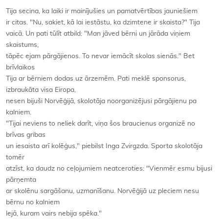
Tija secina, ka laiki ir mainījušies un pamatvērtības jauniešiem
ir citas. "Nu, sakiet, kā lai iestāstu, ka dzimtene ir skaista?" Tija
vaicā. Un pati tūlīt atbild: "Man jāved bērni un jārāda viņiem
skaistums,
tāpēc ejam pārgājienos. To nevar iemācīt skolas sienās." Bet
brīvlaikos
Tija ar bērniem dodas uz ārzemēm. Pati meklē sponsorus,
izbraukāta visa Eiropa,
nesen bijuši Norvēģijā, skolotāja noorganizējusi pārgājienu pa
kalniem.
"Tijai neviens to neliek darīt, viņa šos braucienus organizē no
brīvas gribas
un iesaista arī kolēģus," piebilst Inga Zvirgzda. Sporta skolotāja
tomēr
atzīst, ka daudz no ceļojumiem neatceroties: "Vienmēr esmu bijusi
pārņemta
ar skolēnu sargāšanu, uzmanīšanu. Norvēģijā uz pleciem nesu
bērnu no kalniem
lejā, kuram vairs nebija spēka."