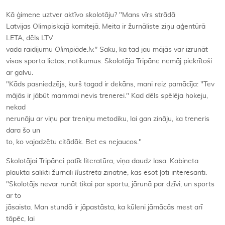
Kā ģimene uztver aktīvo skolotāju? "Mans vīrs strādā
Latvijas Olimpiskajā komitejā. Meita ir žurnāliste ziņu aģentūrā
LETA, dēls LTV
vada raidījumu
Olimpiāde.lv."
Saku, ka tad jau mājās var izrunāt
visas sporta lietas, notikumus. Skolotāja Tripāne nemāj piekrītoši
ar galvu.
"Kāds pasniedzējs, kurš tagad ir dekāns, mani reiz pamācīja: "Tev
mājās ir jābūt mammai nevis trenerei." Kad dēls spēlēja hokeju,
nekad
nerunāju ar viņu par treniņu metodiku, lai gan zināju, ka treneris
dara šo un
to, ko vajadzētu citādāk. Bet es nejaucos."
Skolotājai Tripānei patīk literatūra, viņa daudz lasa. Kabineta
plauktā salikti žurnāli
Ilustrētā zinātne
, kas esot ļoti interesanti.
"Skolotājs nevar runāt tikai par sportu, jārunā par dzīvi, un sports
ar to
jāsaista. Man stundā ir jāpastāsta, ka kūleni jāmācās mest arī
tāpēc, lai