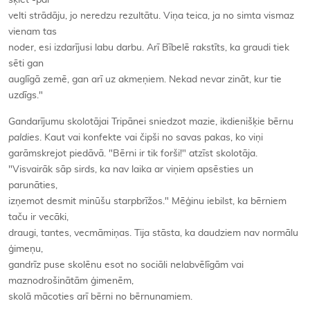
šķiet -par
velti strādāju, jo neredzu rezultātu. Viņa teica, ja no simta vismaz
vienam tas
noder, esi izdarījusi labu darbu. Arī Bībelē rakstīts, ka graudi tiek
sēti gan
auglīgā zemē, gan arī uz akmeņiem. Nekad nevar zināt, kur tie
uzdīgs."
Gandarījumu skolotājai Tripānei sniedzot mazie, ikdienišķie bērnu
paldies
. Kaut vai konfekte vai čipši no savas pakas, ko viņi
garāmskrejot piedāvā. "Bērni ir tik forši!" atzīst skolotāja.
"Visvairāk sāp sirds, ka nav laika ar viņiem apsēsties un
parunāties,
izņemot desmit minūšu starpbrīžos." Mēģinu iebilst, ka bērniem
taču ir vecāki,
draugi, tantes, vecmāmiņas. Tija stāsta, ka daudziem nav normālu
ģimeņu,
gandrīz puse skolēnu esot no sociāli nelabvēlīgām vai
maznodrošinātām ģimenēm,
skolā mācoties arī bērni no bērnunamiem.