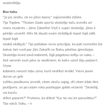
audzinātāja.
Bez tabu
"Ja jūs zinātu, cik es jūtos lepna," sajūsmināta stāsta
Tija Tripāne. "Titulam
Gada sporta skolotājs
taču izvirzīts arī
mans students – Jānis Zakarītis! Viņš ir
super
skolotājs, Jānis ir
pelnījis uzvarēt. Mēs tik daudz esam strādājuši tepat šajā zālē,
tepat šajā
istabā sēdējuši." Tija patlaban nevis priecājas, ka pati nominēta šai
balvai, bet runā par Jāni Zakarīti no Balvu pilsētas ģimnāzijas.
Skolotāja ieved savā kabinetā, žigli pagatavo kafiju un saka, –
šeit vienmēr esot pilns ar skolēniem, te katrs varot tēju padzert.
Viņas
kabinets neesot tabu zona, kurā nedrīkst ienākt. Viens paver
durvis un grib
svētku pasākumu izrunāt, citam skoču
vajag, vēl citam kāds ātrs
jautājums, un pa ceļam roka pastiepjas galda virzienā: "Skolotāj,
vai
konču
drīkst paņemt?" Protams, ka drīkst! "Kur lai viņi iet parunāties?"
Tija vaicā. Saku, – ir