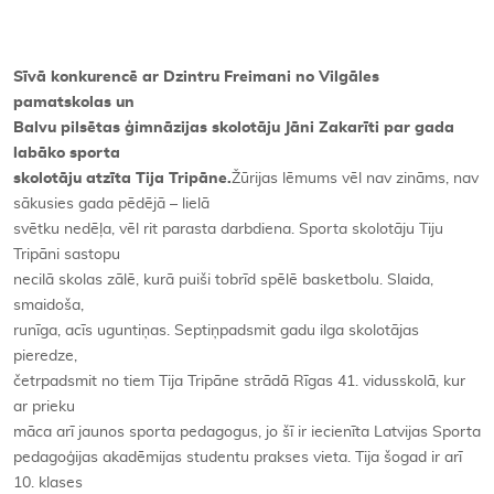
Kontakti
Sīvā konkurencē ar Dzintru Freimani no Vilgāles
pamatskolas un
Balvu pilsētas ģimnāzijas skolotāju Jāni Zakarīti par gada
labāko sporta
skolotāju atzīta Tija Tripāne.
Žūrijas lēmums vēl nav zināms, nav
sākusies gada pēdējā – lielā
svētku nedēļa, vēl rit parasta darbdiena. Sporta skolotāju Tiju
Tripāni sastopu
necilā skolas zālē, kurā puiši tobrīd spēlē basketbolu. Slaida,
smaidoša,
runīga, acīs uguntiņas. Septiņpadsmit gadu ilga skolotājas
pieredze,
četrpadsmit no tiem Tija Tripāne strādā Rīgas 41. vidusskolā, kur
ar prieku
māca arī jaunos sporta pedagogus, jo šī ir iecienīta Latvijas Sporta
pedagoģijas akadēmijas studentu prakses vieta. Tija šogad ir arī
10. klases