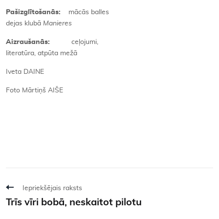
Pašizglītošanās:
mācās balles
dejas klubā
Manieres
Aizraušanās:
ceļojumi,
literatūra, atpūta mežā
Iveta DAINE
Foto Mārtiņš AIŠE
Iepriekšējais raksts
Trīs vīri bobā, neskaitot pilotu