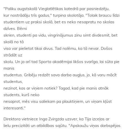
"Paliku augstskolā Vieglatlētikas katedrā par pasniedzēju,
kur nostrādāju trīs gadus," turpina skolotāja. "Tolaik braucu līdzi
studentiem uz praksi skolā, bet es neko nesapratu no skolas
dzīves. Bērni
skrien, studenti pa vidu, vingrinājumus zinu simt divdesmit, bet
skolā no tā
visa var pielietot tikai divus. Tad nolēmu, ka tā nevar. Došos
strādāt uz
skolu. Un ja arī tad Sporta akadēmijai likšos svarīga, lai sūta pie
manis
studentus. Gribēju redzēt sava darba augļus, jo, kā varu mācīt
studentus,
nezinot, kas ar viņiem notiek? Tagad, kad pie manis atnāk
students, kurš neko
nesaprot, mēs visu saliekam pa plauktiņiem, un viņam kļūst
interesanti."
Direktora vietniece Inga Zvirgzda uzsver, ka Tija izceļas ar
lielu precizitāti un atbildības sajūtu. "Apskaužu viņas darbspējas.