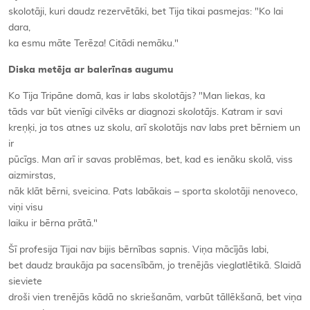
skolotāji, kuri daudz rezervētāki, bet Tija tikai pasmejas: "Ko lai
dara,
ka esmu māte Terēza! Citādi nemāku."
Diska metēja ar balerīnas augumu
Ko Tija Tripāne domā, kas ir labs skolotājs? "Man liekas, ka
tāds var būt vienīgi cilvēks ar diagnozi
skolotājs
. Katram ir savi
kreņķi, ja tos atnes uz skolu, arī skolotājs nav labs pret bērniem un
ir
pūcīgs. Man arī ir savas problēmas, bet, kad es ienāku skolā, viss
aizmirstas,
nāk klāt bērni, sveicina. Pats labākais – sporta skolotāji nenoveco,
viņi visu
laiku ir bērna prātā."
Šī profesija Tijai nav bijis bērnības sapnis. Viņa mācījās labi,
bet daudz braukāja pa sacensībām, jo trenējās vieglatlētikā. Slaidā
sieviete
droši vien trenējās kādā no skriešanām, varbūt tāllēkšanā, bet viņa