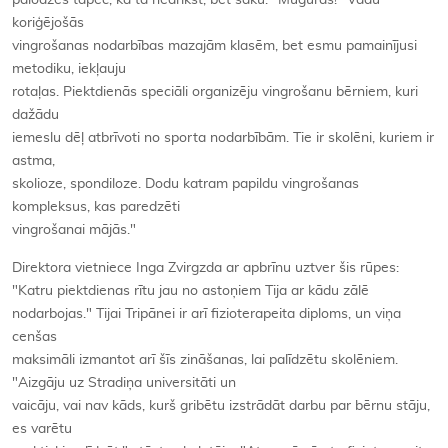
palodzes tāpēc, ka tā nedrīkst, bet saku: "Muguras!" Vadu
koriģējošās
vingrošanas nodarbības mazajām klasēm, bet esmu pamainījusi
metodiku, iekļauju
rotaļas. Piektdienās speciāli organizēju vingrošanu bērniem, kuri
dažādu
iemeslu dēļ atbrīvoti no sporta nodarbībām. Tie ir skolēni, kuriem ir
astma,
skolioze, spondiloze. Dodu katram papildu vingrošanas
kompleksus, kas paredzēti
vingrošanai mājās."
Direktora vietniece Inga Zvirgzda ar apbrīnu uztver šis rūpes:
"Katru piektdienas rītu jau no astoņiem Tija ar kādu zālē
nodarbojas." Tijai Tripānei ir arī fizioterapeita diploms, un viņa
cenšas
maksimāli izmantot arī šīs zināšanas, lai palīdzētu skolēniem.
"Aizgāju uz Stradiņa universitāti un
vaicāju, vai nav kāds, kurš gribētu izstrādāt darbu par bērnu stāju,
es varētu