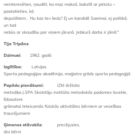
neinteresēties, ņaudēt, ka maz maksā, bakstīt ar pirkstu –
paskatieties, kā
deputātiem… Nu kas tev liedz? Ej un kandidē Saeimai, ej politikā,
un tad
nebūs ar skaudību par viņiem jārunā. Jebkurš darbs ir jāmīl."
Tija Tripāne
Dzimusi:
1962. gadā
Izglītība:
Latvijas
Sporta pedagoģijas akadēmija, maģistra grāds sporta pedagoģijā
Papildu pienākumi:
IZM ārštata
metodiķe,LSPA Skolotāju institūta metodiskās padomes locekle,
līdzautore
grāmatai
Ieteicamās fiziskās aktivitātes bērniem ar veselības
traucējumiem
Ģimenes stāvoklis:
precējusies,
divi bērni