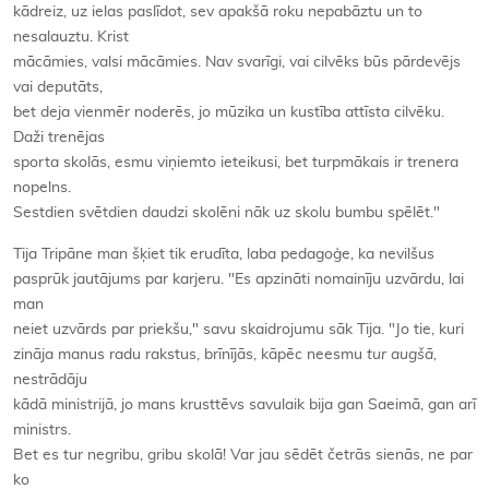
kādreiz, uz ielas paslīdot, sev apakšā roku nepabāztu un to
nesalauztu. Krist
mācāmies, valsi mācāmies. Nav svarīgi, vai cilvēks būs pārdevējs
vai deputāts,
bet deja vienmēr noderēs, jo mūzika un kustība attīsta cilvēku.
Daži trenējas
sporta skolās, esmu viņiemto ieteikusi, bet turpmākais ir trenera
nopelns.
Sestdien svētdien daudzi skolēni nāk uz skolu bumbu spēlēt."
Tija Tripāne man šķiet tik erudīta, laba pedagoģe, ka nevilšus
pasprūk jautājums par karjeru. "Es apzināti nomainīju uzvārdu, lai
man
neiet uzvārds par priekšu," savu skaidrojumu sāk Tija. "Jo tie, kuri
zināja manus radu rakstus, brīnījās, kāpēc neesmu
tur augšā,
nestrādāju
kādā ministrijā, jo mans krusttēvs savulaik bija gan Saeimā, gan arī
ministrs.
Bet es tur negribu, gribu skolā! Var jau sēdēt četrās sienās, ne par
ko