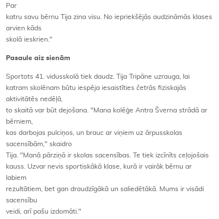
Par
katru savu bērnu Tija zina visu. No iepriekšējās audzināmās klases
arvien kāds
skolā ieskrien."
Pasaule aiz sienām
Sportots 41. vidusskolā tiek daudz. Tija Tripāne uzrauga, lai
katram skolēnam būtu iespēja iesaistīties četrās fiziskajās
aktivitātēs nedēļā,
to skaitā var būt dejošana. "Mana kolēģe Antra Šverna strādā ar
bērniem,
kas darbojas pulciņos, un brauc ar viņiem uz ārpusskolas
sacensībām," skaidro
Tija. "Manā pārziņā ir skolas sacensības. Te tiek izcīnīts ceļojošais
kauss. Uzvar nevis sportiskākā klase, kurā ir vairāk bērnu ar
labiem
rezultātiem, bet gan draudzīgākā un saliedētākā. Mums ir visādi
sacensību
veidi, arī pašu izdomāti."