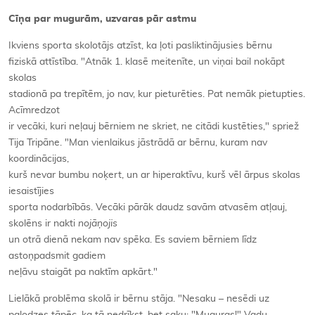
Cīņa par mugurām, uzvaras pār astmu
Ikviens sporta skolotājs atzīst, ka ļoti pasliktinājusies bērnu
fiziskā attīstība. "Atnāk 1. klasē meitenīte, un viņai bail nokāpt
skolas
stadionā pa trepītēm, jo nav, kur pieturēties. Pat nemāk pietupties.
Acīmredzot
ir vecāki, kuri neļauj bērniem ne skriet, ne citādi kustēties," spriež
Tija Tripāne. "Man vienlaikus jāstrādā ar bērnu, kuram nav
koordinācijas,
kurš nevar bumbu noķert, un ar hiperaktīvu, kurš vēl ārpus skolas
iesaistījies
sporta nodarbībās. Vecāki pārāk daudz savām atvasēm atļauj,
skolēns ir nakti
nojāņojis
un otrā dienā nekam nav spēka. Es saviem bērniem līdz
astoņpadsmit gadiem
neļāvu staigāt pa naktīm apkārt."
Lielākā problēma skolā ir bērnu stāja. "Nesaku – nesēdi uz