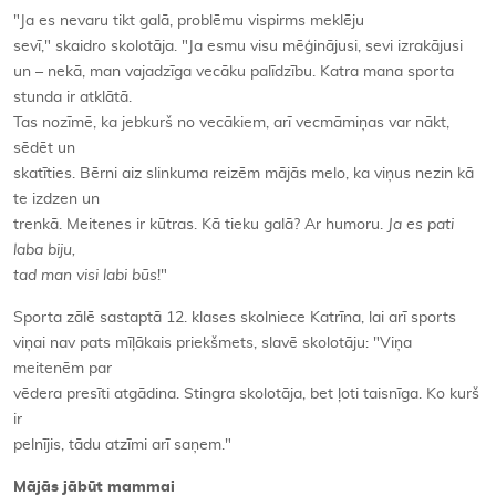
"Ja es nevaru tikt galā, problēmu vispirms meklēju
sevī," skaidro skolotāja. "Ja esmu visu mēģinājusi, sevi izrakājusi
un – nekā, man vajadzīga vecāku palīdzību. Katra mana sporta
stunda ir atklātā.
Tas nozīmē, ka jebkurš no vecākiem, arī vecmāmiņas var nākt,
sēdēt un
skatīties. Bērni aiz slinkuma reizēm mājās melo, ka viņus nezin kā
te izdzen un
trenkā. Meitenes ir kūtras. Kā tieku galā? Ar humoru.
Ja es pati
laba biju,
tad man visi labi būs
!"
Sporta zālē sastaptā 12. klases skolniece Katrīna, lai arī sports
viņai nav pats mīļākais priekšmets, slavē skolotāju: "Viņa
meitenēm par
vēdera presīti atgādina. Stingra skolotāja, bet ļoti taisnīga. Ko kurš
ir
pelnījis, tādu atzīmi arī saņem."
Mājās jābūt mammai