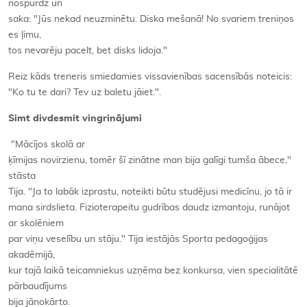
nospurdz un
saka: "Jūs nekad neuzminētu. Diska mešanā! No svariem treniņos
es ļimu,
tos nevarēju pacelt, bet disks lidoja."
Reiz kāds treneris smiedamies vissavienības sacensībās noteicis:
"Ko tu te dari? Tev uz baletu jāiet.".
Simt divdesmit vingrinājumi
"Mācījos skolā ar
ķīmijas novirzienu, tomēr šī zinātne man bija galīgi tumša ābece,"
stāsta
Tija. "Ja to labāk izprastu, noteikti būtu studējusi medicīnu, jo tā ir
mana sirdslieta. Fizioterapeitu gudrības daudz izmantoju, runājot
ar skolēniem
par viņu veselību un stāju." Tija iestājās Sporta pedagoģijas
akadēmijā,
kur tajā laikā teicamniekus uzņēma bez konkursa, vien specialitātē
pārbaudījums
bija jānokārto.