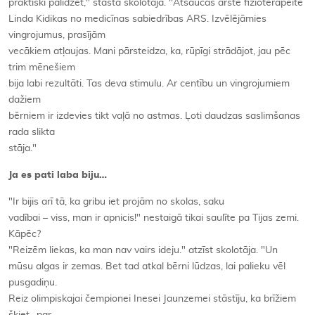
praktiski palīdzēt," stāsta skolotāja. "Atsaucās ārste fizioterapeite
Linda Kidikas no medicīnas sabiedrības ARS. Izvēlējāmies
vingrojumus, prasījām
vecākiem atļaujas. Mani pārsteidza, ka, rūpīgi strādājot, jau pēc
trim mēnešiem
bija labi rezultāti. Tas deva stimulu. Ar centību un vingrojumiem
dažiem
bērniem ir izdevies tikt vaļā no astmas. Ļoti daudzas saslimšanas
rada slikta
stāja."
Ja es pati laba biju…
"Ir bijis arī tā, ka gribu iet projām no skolas, saku
vadībai – viss, man ir apnicis!" nestaigā tikai saulīte pa Tijas zemi.
Kāpēc?
"Reizēm liekas, ka man nav vairs ideju." atzīst skolotāja. "Un
mūsu algas ir zemas. Bet tad atkal bērni lūdzas, lai palieku vēl
pusgadiņu.
Reiz olimpiskajai čempionei Inesei Jaunzemei stāstīju, ka brīžiem