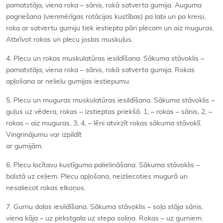
pamatstāja, viena roka – sānis, rokā satverta gumija. Auguma
pagriešana (vienmērīgas rotācijas kustības) pa labi un pa kreisi,
roka ar satvertu gumiju tiek iestiepta pāri plecam un aiz muguras.
Atbrīvot rokas un plecu joslas muskuļus.
4. Plecu un rokas muskulatūras iesildīšana. Sākuma stāvoklis –
pamatstāja, viena roka – sānis, rokā satverta gumija. Rokas
apļošana ar nelielu gumijas iestiepumu.
5. Plecu un muguras muskulatūras iesildīšana. Sākuma stāvoklis –
guļus uz vēdera, rokas – izstieptas priekšā. 1, – rokas – sānis, 2, –
rokas – aiz muguras, 3, 4, – lēni atvirzīt rokas sākuma stāvoklī.
Vingrinājumu var izpildīt
ar gumijām.
6. Plecu locītavu kustīguma palielināšana. Sākuma stāvoklis –
balstā uz ceļiem. Plecu apļošana, neizliecoties mugurā un
nesaliecot rokas elkoņos.
7. Gurnu daļas iesildīšana. Sākuma stāvoklis – soļa stāja sānis,
viena kāja – uz pirkstgala uz stepa soliņa. Rokas – uz gurniem.