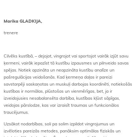
Kontakti
Marika GLADKIJA,
trenere
Cilvēks kustībā, – dejojot, vingrojot vai sportojot vairāk izjūt savu
ķermeni, vairāk iepazīst tā kustību izpausmes un pilnveido savas
spējas. Notiek apzināta un neapzināta kustību analīze un
pašregulācijas veidošanās. Kad ķermeņa daļas ir pareizi
savstarpēji saskaņotas un muskuļi darbojas koordinēti, notiekošās
kustības ir normālas, plūstošas un vienmērīgas, bet, ja ir
izveidojusies nesabalansēta darbība, kustības kļūst sāpīgas,
veidojas pārslodze, kas var izraisīt traumas un funkcionālos
traucējumus.
Uzsākot nodarbības, soli pa solim izpildot vingrojumus un
izvēloties pareizās metodes, panāksim optimālas fiziskās un