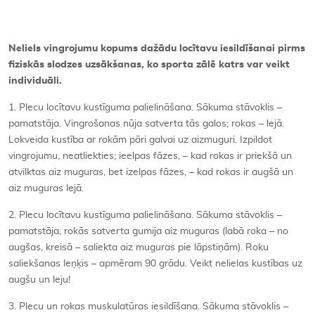
Neliels vingrojumu kopums dažādu locītavu iesildīšanai pirms
fiziskās slodzes uzsākšanas, ko sporta zālē katrs var veikt
individuāli.
1. Plecu locītavu kustīguma palielināšana. Sākuma stāvoklis –
pamatstāja. Vingrošanas nūja satverta tās galos; rokas – lejā.
Lokveida kustība ar rokām pāri galvai uz aizmuguri. Izpildot
vingrojumu, neatliekties; ieelpas fāzes, – kad rokas ir priekšā un
atvilktas aiz muguras, bet izelpas fāzes, – kad rokas ir augšā un
aiz muguras lejā.
2. Plecu locītavu kustīguma palielināšana. Sākuma stāvoklis –
pamatstāja, rokās satverta gumija aiz muguras (labā roka – no
augšas, kreisā – saliekta aiz muguras pie lāpstiņām). Roku
saliekšanas leņķis – apmēram 90 grādu. Veikt nelielas kustības uz
augšu un leju!
3. Plecu un rokas muskulatūras iesildīšana. Sākuma stāvoklis –