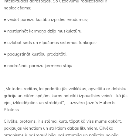
intelektuālās darbspējas. Šo uzdevumu realizēšanai ir
nepieciešams:
● veidot pareizu kustību izpildes ieradumus;
● nostiprināt ķermeņa dziļo muskulatūru;
● uzlabot sirds un elpošanas sistēmas funkcijas;
● paaugstināt kustību precizitāti;
● nodrošināt pareizu ķermeņa stāju.
„Metodes radītas, lai padarītu jūs veiklākus, apveltītu ar dabisku
grāciju un citām spējām, kuras noteikti izpaudīsies veidā – kā jūs
ejat, izklaidējaties un strādājat", – uzsvēra Jozefs Huberts
Pilatess.
Cilvēks, protams, ir sistēma, kura, tāpat kā viss mums apkārt,
pakļaujas vienotiem un striktiem dabas likumiem. Cilvēka
organisms ir pašregulējoša, pašuzturoša un pašatjaunojoša