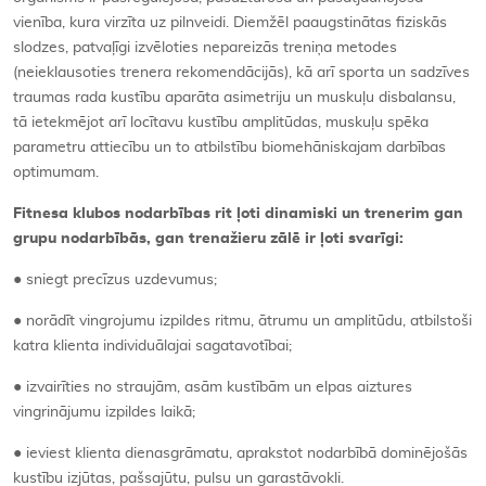
vienība, kura virzīta uz pilnveidi. Diemžēl paaugstinātas fiziskās
slodzes, patvaļīgi izvēloties nepareizās treniņa metodes
(neieklausoties trenera rekomendācijās), kā arī sporta un sadzīves
traumas rada kustību aparāta asimetriju un muskuļu disbalansu,
tā ietekmējot arī locītavu kustību amplitūdas, muskuļu spēka
parametru attiecību un to atbilstību biomehāniskajam darbības
optimumam.
Fitnesa klubos nodarbības rit ļoti dinamiski un trenerim gan
grupu nodarbībās, gan trenažieru zālē ir ļoti svarīgi:
● sniegt precīzus uzdevumus;
● norādīt vingrojumu izpildes ritmu, ātrumu un amplitūdu, atbilstoši
katra klienta individuālajai sagatavotībai;
● izvairīties no straujām, asām kustībām un elpas aiztures
vingrinājumu izpildes laikā;
● ieviest klienta dienasgrāmatu, aprakstot nodarbībā dominējošās
kustību izjūtas, pašsajūtu, pulsu un garastāvokli.