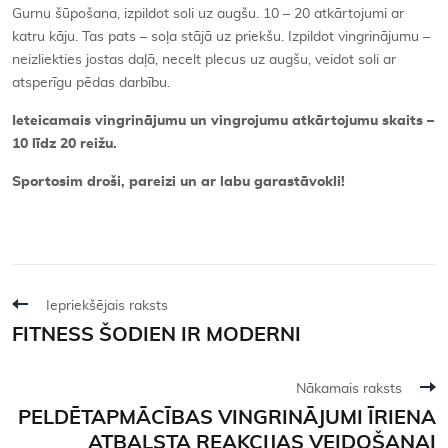
Gurnu šūpošana, izpildot soli uz augšu. 10 – 20 atkārtojumi ar
katru kāju. Tas pats – soļa stājā uz priekšu. Izpildot vingrinājumu –
neizliekties jostas daļā, necelt plecus uz augšu, veidot soli ar
atsperīgu pēdas darbību.
Ieteicamais vingrinājumu un vingrojumu atkārtojumu skaits –
10 līdz 20 reižu.
Sportosim droši, pareizi un ar labu garastāvokli!
Iepriekšējais raksts
FITNESS ŠODIEN IR MODERNI
Nākamais raksts
PELDĒTAPMĀCĪBAS VINGRINĀJUMI ĪRIENA
ATBALSTA REAKCIJAS VEIDOŠANAI