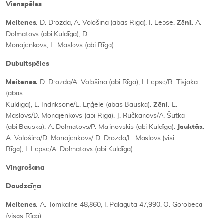
Vienspēles
Meitenes.
D. Drozda, A. Vološina (abas Rīga), I. Lepse.
Zēni.
A.
Dolmatovs (abi Kuldīga), D.
Monajenkovs, L. Maslovs (abi Rīga).
Dubultspēles
Meitenes.
D. Drozda/A. Vološina (abi Rīga), I. Lepse/R. Tisjaka
(abas
Kuldīga), L. Indriksone/L. Eņģele (abas Bauska).
Zēni.
L.
Maslovs/D. Monajenkovs (abi Rīga), J. Ručkanovs/A. Šutka
(abi Bauska), A. Dolmatovs/P. Maļinovskis (abi Kuldīga).
Jauktās.
A. Vološina/D. Monajenkovs/ D. Drozda/L. Maslovs (visi
Rīga), I. Lepse/A. Dolmatovs (abi Kuldīga).
Vingrošana
Daudzcīņa
Meitenes.
A. Tomkalne 48,860, I. Palaguta 47,990, O. Gorobeca
(visas Rīga)