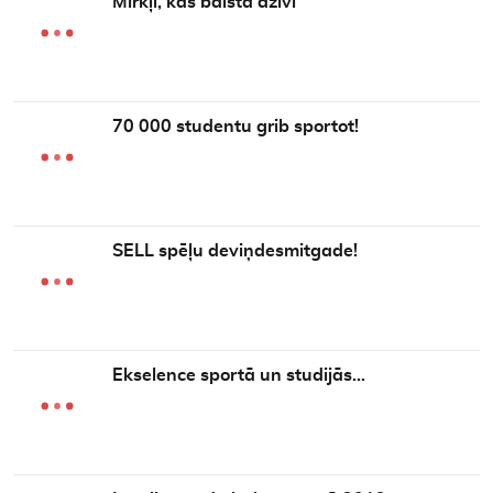
Mirkļi, kas balsta dzīvi
70 000 studentu grib sportot!
SELL spēļu deviņdesmitgade!
Ekselence sportā un studijās…