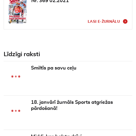
Nr. 369 02.2021
LASI E-ŽURNĀLU
Līdzīgi raksti
Smiltīs pa savu ceļu
18. janvārī žurnāls Sports atgriežas
pārdošanā!