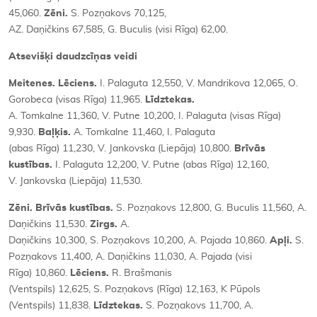
45,060.
Zēni.
S. Pozņakovs 70,125,
AZ. Daņičkins 67,585, G. Buculis (visi Rīga) 62,00.
Atsevišķi daudzcīņas veidi
Meitenes. Lēciens.
I. Palaguta 12,550, V. Mandrikova 12,065, O.
Gorobeca (visas Rīga) 11,965.
Līdztekas.
A. Tomkalne 11,360, V. Putne 10,200, I. Palaguta (visas Rīga)
9,930.
Baļķis.
A. Tomkalne 11,460, I. Palaguta
(abas Rīga) 11,230, V. Jankovska (Liepāja) 10,800.
Brīvās
kustības.
I. Palaguta 12,200, V. Putne (abas Rīga) 12,160,
V. Jankovska (Liepāja) 11,530.
Zēni. Brīvās kustības.
S. Pozņakovs 12,800, G. Buculis 11,560, A.
Daņičkins 11,530.
Zirgs.
A.
Daņičkins 10,300, S. Pozņakovs 10,200, A. Pajada 10,860.
Apļi.
S.
Pozņakovs 11,400, A. Daņičkins 11,030, A. Pajada (visi
Rīga) 10,860.
Lēciens.
R. Brašmanis
(Ventspils) 12,625, S. Pozņakovs (Rīga) 12,163, K Pūpols
(Ventspils) 11,838.
Līdztekas.
S. Pozņakovs 11,700, A.