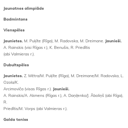
Jaunatnes olimpiāde
Kontakti
Badmintons
Vienspēles
Jaunietes.
M. Puķīte (Rīga), M. Radovska, M. Dreimane.
Jaunieši.
A. Rainskis (visi Rīgas r.), K. Benušis, R. Priedītis
(abi Valmieras r.).
Dubultspēles
Jaunietes.
Z. Mētra/M. Puķīte (Rīga), M. Dreimane/M. Radovska, L.
Ozola/K.
Arcimoviča (visas Rīgas r.).
Jaunieši.
A. Rainskis/A. Akmens (Rīgas r.), A. Daņiļenko/J. Āboliņš (abi Rīga),
R.
Priedītis/M. Vorps (abi Valmieras r.).
Galda teniss