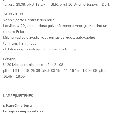
Juniors
; 29.08. plkst 12 LAT – BLR; plkst 16
Dinamo Juniors
– DEN.
24.08.-26.08.
Volvo Sporta Centrs
ledus hallē
Latvijas U-20 junioru izlase galvenā trenera Andreja Maticina un
trenera Ērika
Miļūna vadībā aizvadīs koptreniņus uz ledus, gatavojoties
turnīram. Treniņi būs
atklāti mediju pārstāvjiem un hokeja līdzjutējiem.
Latvijas
U-20 izlases treniņu kalendārs: 24.08.
plkst. 16.15 – 18; 25.08. plkst. 09.15 – 11; 16.15 – 18; 26.08. plkst.
16.45 – 18.00.
KARSĒJMEITENES
µ
Karsējmeiteņu
Latvijas čempionāts
22.