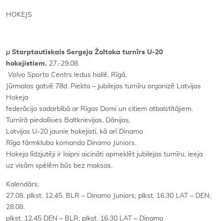
HOKEJS
Kontakti
µ
Starptautiskais Sergeja Žoltoka turnīrs U-20
hokejistiem.
27.-29.08.
Volvo Sporta Centrs
ledus hallē, Rīgā,
Jūrmalas gatvē 78d. Piekto – jubilejas turnīru organizē Latvijas
Hokeja
federācija sadarbībā ar Rīgas Domi un citiem atbalstītājiem.
Turnīrā piedalīsies Baltkrievijas, Dānijas,
Latvijas U-20 jaunie hokejisti, kā arī
Dinamo
Rīga
fārmkluba komanda
Dinamo Juniors
.
Hokeja līdzjutēji ir laipni aicināti apmeklēt jubilejas turnīru, ieeja
uz visām spēlēm būs bez maksas.
Kalendārs:
27.08. plkst. 12.45. BLR – Dinamo Juniors; plkst. 16.30 LAT – DEN;
28.08.
plkst. 12.45 DEN – BLR; plkst. 16.30 LAT –
Dinamo