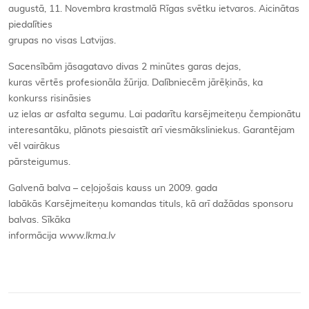
augustā, 11. Novembra krastmalā Rīgas svētku ietvaros. Aicinātas
piedalīties
grupas no visas Latvijas.
Sacensībām jāsagatavo divas 2 minūtes garas dejas,
kuras vērtēs profesionāla žūrija. Dalībniecēm jārēķinās, ka
konkurss risināsies
uz ielas ar asfalta segumu. Lai padarītu karsējmeiteņu čempionātu
interesantāku, plānots piesaistīt arī viesmāksliniekus. Garantējam
vēl vairākus
pārsteigumus.
Galvenā balva – ceļojošais kauss un
2009. gada
labākās Karsējmeiteņu komandas tituls, kā arī dažādas sponsoru
balvas. Sīkāka
informācija
www.lkma.lv