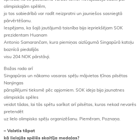
olimpiskajām spēlēm,
jo tas sabiedrībā var radīt neizpratni un jauniešos sasniegtā
pārvērtēšanu.
Iespējams, ka šajā jautājumā taisnība bija iepriekšējam SOK
prezidentam Huanam
Antonio Samarančam, kura piemiņas aizlūgumā Singapūrā katoļu
baznīcā piedalījās
visu 204 NOK pārstāvji.
Bažas rada arī
Singapūras un nākamo vasaras spēļu mājvietas Ķīnas pilsētas
Nanjingas
pārspīlējumi tieksmē pēc apjomiem. SOK ideja bija jaunatnes
olimpiskās spēles
veidot tādas, lai tās spētu sarīkot arī pilsētas, kuras nekad nevarēs
pretendēt
uz lielo olimpisko spēļu organizēšanu. Piemēram, Poznaņa.
– Valstis tāpat
kā lielajās spēlēs skaitīja medaļas?