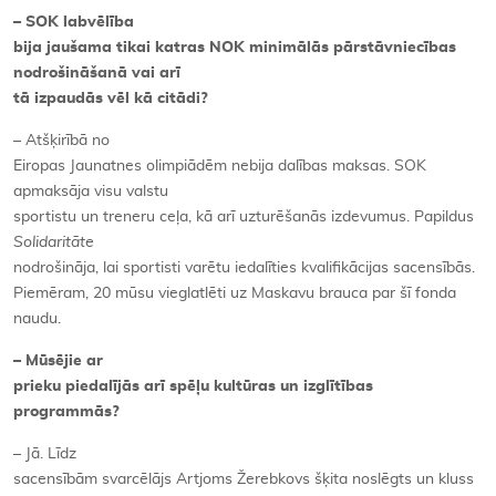
– SOK labvēlība
bija jaušama tikai katras NOK minimālās pārstāvniecības
nodrošināšanā vai arī
tā izpaudās vēl kā citādi?
– Atšķirībā no
Eiropas Jaunatnes olimpiādēm nebija dalības maksas. SOK
apmaksāja visu valstu
sportistu un treneru ceļa, kā arī uzturēšanās izdevumus. Papildus
Solidaritāte
nodrošināja, lai sportisti varētu iedalīties kvalifikācijas sacensībās.
Piemēram, 20 mūsu vieglatlēti uz Maskavu brauca par šī fonda
naudu.
– Mūsējie ar
prieku piedalījās arī spēļu kultūras un izglītības
programmās?
– Jā. Līdz
sacensībām svarcēlājs Artjoms Žerebkovs šķita noslēgts un kluss