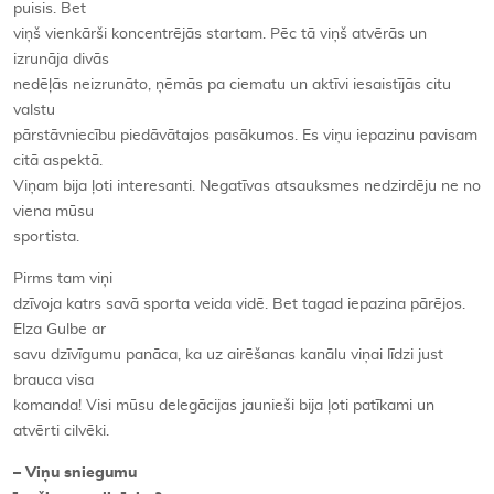
puisis. Bet
viņš vienkārši koncentrējās startam. Pēc tā viņš atvērās un
izrunāja divās
nedēļās neizrunāto, ņēmās pa ciematu un aktīvi iesaistījās citu
valstu
pārstāvniecību piedāvātajos pasākumos. Es viņu iepazinu pavisam
citā aspektā.
Viņam bija ļoti interesanti. Negatīvas atsauksmes nedzirdēju ne no
viena mūsu
sportista.
Pirms tam viņi
dzīvoja katrs savā sporta veida vidē. Bet tagad iepazina pārējos.
Elza Gulbe ar
savu dzīvīgumu panāca, ka uz airēšanas kanālu viņai līdzi just
brauca visa
komanda! Visi mūsu delegācijas jaunieši bija ļoti patīkami un
atvērti cilvēki.
– Viņu sniegumu