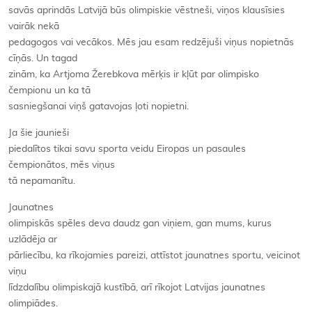
savās aprindās Latvijā būs olimpiskie vēstneši, viņos klausīsies
vairāk nekā
pedagogos vai vecākos. Mēs jau esam redzējuši viņus nopietnās
cīņās. Un tagad
zinām, ka Artjoma Žerebkova mērķis ir kļūt par olimpisko
čempionu un ka tā
sasniegšanai viņš gatavojas ļoti nopietni.
Ja šie jaunieši
piedalītos tikai savu sporta veidu Eiropas un pasaules
čempionātos, mēs viņus
tā nepamanītu.
Jaunatnes
olimpiskās spēles deva daudz gan viņiem, gan mums, kurus
uzlādēja ar
pārliecību, ka rīkojamies pareizi, attīstot jaunatnes sportu, veicinot
viņu
līdzdalību olimpiskajā kustībā, arī rīkojot Latvijas jaunatnes
olimpiādes.