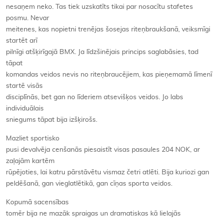
nesaņem neko. Tas tiek uzskatīts tikai par nosacītu stafetes
posmu. Nevar
meitenes, kas nopietni trenējas šosejas riteņbraukšanā, veiksmīgi
startēt arī
pilnīgi atšķirīgajā BMX. Ja līdzšinējais princips saglabāsies, tad
tāpat
komandas veidos nevis no riteņbraucējiem, kas pieņemamā līmenī
startē visās
disciplīnās, bet gan no līderiem atsevišķos veidos. Jo labs
individuālais
sniegums tāpat bija izšķirošs.
Mazliet sportisko
pusi devalvēja cenšanās piesaistīt visas pasaules 204 NOK, ar
zaļajām kartēm
rūpējoties, lai katru pārstāvētu vismaz četri atlēti. Bija kuriozi gan
peldēšanā, gan vieglatlētikā, gan cīņas sporta veidos.
Kopumā sacensības
tomēr bija ne mazāk spraigas un dramatiskas kā lielajās