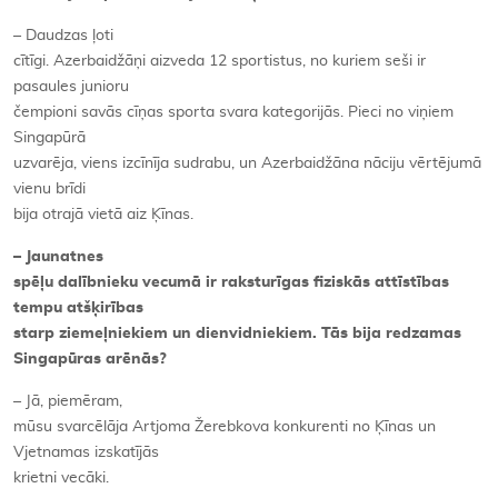
– Daudzas ļoti
cītīgi. Azerbaidžāņi aizveda 12 sportistus, no kuriem seši ir
pasaules junioru
čempioni savās cīņas sporta svara kategorijās. Pieci no viņiem
Singapūrā
uzvarēja, viens izcīnīja sudrabu, un Azerbaidžāna nāciju vērtējumā
vienu brīdi
bija otrajā vietā aiz Ķīnas.
– Jaunatnes
spēļu dalībnieku vecumā ir raksturīgas fiziskās attīstības
tempu atšķirības
starp ziemeļniekiem un dienvidniekiem. Tās bija redzamas
Singapūras arēnās?
– Jā, piemēram,
mūsu svarcēlāja Artjoma Žerebkova konkurenti no Ķīnas un
Vjetnamas izskatījās
krietni vecāki.