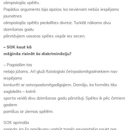
olimpiskajās spēlēs.
Papildus arguments bija apziņa, ka nevienam nebūs iespējams
jaunatnes
olimpiskajās spēlēs piedalīties divreiz. Turklāt nākamo divu
dzimšanas gadu
pārstāvjiem vasaras spēles vispār ies secen.
– SOK kaut kā
mēģinās risināt šo diskrimināciju?
– Pagaidām tas
nebija jūtams. Arī gluži fizioloģiski četrpadsmitgadniekiem nav
iespējams
konkurēt ar astoņpadsmitgadīgajiem. Domāju, ka formāts tiks
saglabāts – katrā
sporta veidā divu dzimšanas gadu pārstāvji. Spēles ik pēc četriem
gadiem
pamīšus ar ziemas spēlēm.
SOK aprindās
sprieda, ka šo pasākumu varbūt tomēr nevajadzēja saukt par