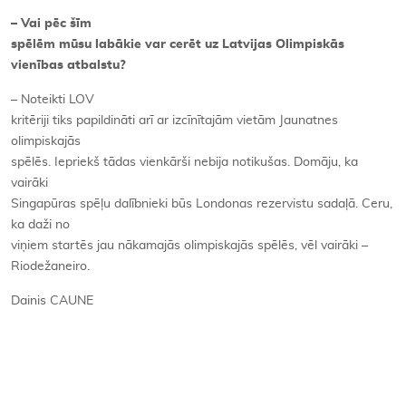
– Vai pēc šīm
spēlēm mūsu labākie var cerēt uz Latvijas Olimpiskās
vienības atbalstu?
– Noteikti LOV
kritēriji tiks papildināti arī ar izcīnītajām vietām Jaunatnes
olimpiskajās
spēlēs. Iepriekš tādas vienkārši nebija notikušas. Domāju, ka
vairāki
Singapūras spēļu dalībnieki būs Londonas rezervistu sadaļā. Ceru,
ka daži no
viņiem startēs jau nākamajās olimpiskajās spēlēs, vēl vairāki –
Riodežaneiro.
Dainis CAUNE