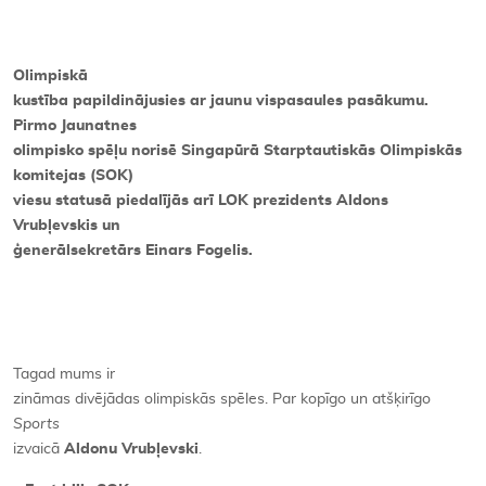
Kontakti
Olimpiskā
kustība papildinājusies ar jaunu vispasaules pasākumu.
Pirmo Jaunatnes
olimpisko spēļu norisē Singapūrā Starptautiskās Olimpiskās
komitejas (SOK)
viesu statusā piedalījās arī LOK prezidents Aldons
Vrubļevskis un
ģenerālsekretārs Einars Fogelis.
Tagad mums ir
zināmas divējādas olimpiskās spēles. Par kopīgo un atšķirīgo
Sports
izvaicā
Aldonu Vrubļevski
.