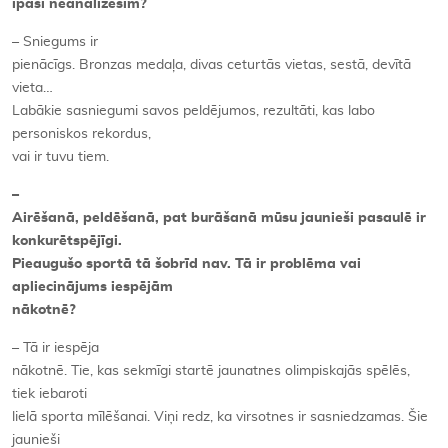
īpaši neanalizēsim?
– Sniegums ir
pienācīgs. Bronzas medaļa, divas ceturtās vietas, sestā, devītā
vieta…
Labākie sasniegumi savos peldējumos, rezultāti, kas labo
personiskos rekordus,
vai ir tuvu tiem.
–
Airēšanā, peldēšanā, pat burāšanā mūsu jaunieši pasaulē ir
konkurētspējīgi.
Pieaugušo sportā tā šobrīd nav. Tā ir problēma vai
apliecinājums iespējām
nākotnē?
– Tā ir iespēja
nākotnē. Tie, kas sekmīgi startē jaunatnes olimpiskajās spēlēs,
tiek iebaroti
lielā sporta mīlēšanai. Viņi redz, ka virsotnes ir sasniedzamas. Šie
jaunieši