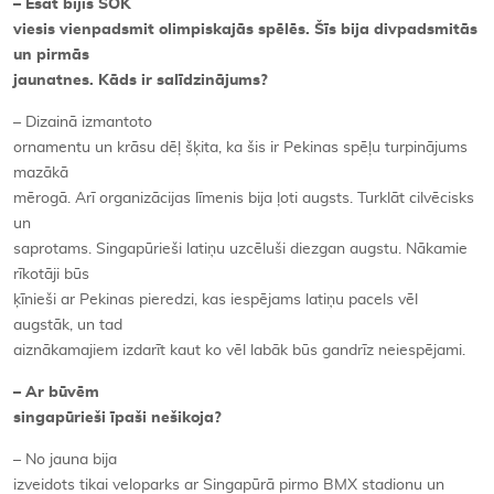
– Esat bijis SOK
viesis vienpadsmit olimpiskajās spēlēs. Šīs bija divpadsmitās
un pirmās
jaunatnes. Kāds ir salīdzinājums?
– Dizainā izmantoto
ornamentu un krāsu dēļ šķita, ka šis ir Pekinas spēļu turpinājums
mazākā
mērogā. Arī organizācijas līmenis bija ļoti augsts. Turklāt cilvēcisks
un
saprotams. Singapūrieši latiņu uzcēluši diezgan augstu. Nākamie
rīkotāji būs
ķīnieši ar Pekinas pieredzi, kas iespējams latiņu pacels vēl
augstāk, un tad
aiznākamajiem izdarīt kaut ko vēl labāk būs gandrīz neiespējami.
– Ar būvēm
singapūrieši īpaši nešikoja?
– No jauna bija
izveidots tikai veloparks ar Singapūrā pirmo BMX stadionu un