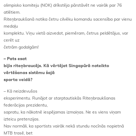
olimpisko komiteju (NOK) drīkstēja pārstāvēt ne vairāk par 76
atlētiem.
Riteņbraukšanā notika četru cilvēku komandu sacensība par vienu
medaļu
komplektu. Viņu vietā aizvedot, piemēram, četrus peldētājus, var
cerēt uz
četrām godalgām!
– Pats esat
bijis riteņbraucējs. Kā vērtējat Singapūrā noteikto
vērtēšanas sistēmu šajā
sporta veidā?
– Kā neizdevušos
eksperimentu. Runājot ar starptautiskās Riteņbraukšanas
federācijas prezidentu,
sapratu, ka nākotnē iespējamas izmaiņas. Ne es viens viņam
izteicu pretenzijas.
Nav normāli, ka sportists vairāk nekā stundu nocīnās nopietnā
MTB trasē, bet