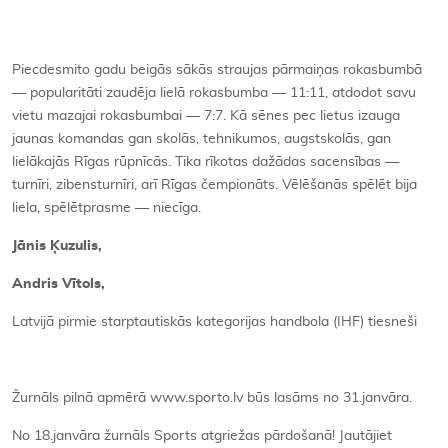
Kontakti
Piecdesmito gadu beigās sākās straujas pārmaiņas rokasbumbā
— popularitāti zaudēja lielā rokasbumba — 11:11, atdodot savu
vietu mazajai rokasbumbai — 7:7. Kā sēnes pec lietus izauga
jaunas komandas gan skolās, tehnikumos, augstskolās, gan
lielākajās Rīgas rūpnīcās. Tika rīkotas dažādas sacensības —
turnīri, zibensturnīri, arī Rīgas čempionāts. Vēlēšanās spēlēt bija
liela, spēlētprasme — niecīga.
Jānis Ķuzulis,
Andris Vītols,
Latvijā pirmie starptautiskās kategorijas handbola (IHF) tiesneši
Žurnāls pilnā apmērā www.sporto.lv būs lasāms no 31.janvāra.
No 18.janvāra žurnāls Sports atgriežas pārdošanā! Jautājiet