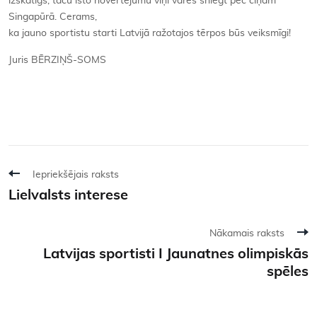
izskatīgs, taču īsto novērtējumu viņi varēs sniegt pēc cīņām
Singapūrā. Cerams,
ka jauno sportistu starti Latvijā ražotajos tērpos būs veiksmīgi!
Juris BĒRZIŅŠ-SOMS
Iepriekšējais raksts
Lielvalsts interese
Nākamais raksts
Latvijas sportisti I Jaunatnes olimpiskās
spēles