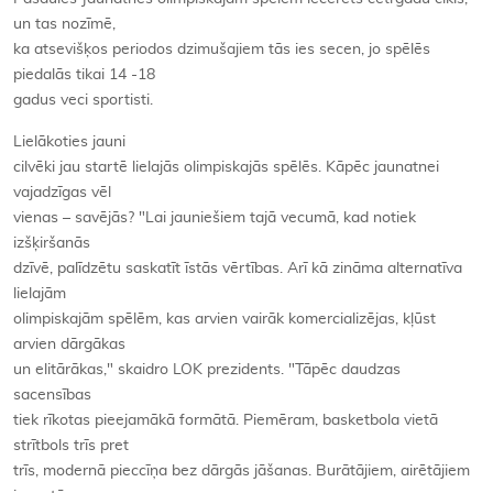
un tas nozīmē,
ka atsevišķos periodos dzimušajiem tās ies secen, jo spēlēs
piedalās tikai 14 -18
gadus veci sportisti.
Lielākoties jauni
cilvēki jau startē lielajās olimpiskajās spēlēs. Kāpēc jaunatnei
vajadzīgas vēl
vienas – savējās? "Lai jauniešiem tajā vecumā, kad notiek
izšķiršanās
dzīvē, palīdzētu saskatīt īstās vērtības. Arī kā zināma alternatīva
lielajām
olimpiskajām spēlēm, kas arvien vairāk komercializējas, kļūst
arvien dārgākas
un elitārākas," skaidro LOK prezidents. "Tāpēc daudzas
sacensības
tiek rīkotas pieejamākā formātā. Piemēram, basketbola vietā
strītbols trīs pret
trīs, modernā pieccīņa bez dārgās jāšanas. Burātājiem, airētājiem