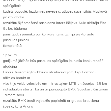
uzzinātu. Apņēmīgais svarcēlājs Artjoms Žerebkovs šobrīd ir otrais
spēcīgākais
kadets pasaulē. Juzdamies nevesels, atlases sacensībās Maskavā
piekto labāko
rezultātu šķēpmešanā sasniedza Intars Išējevs. Nule airētāja Elza
Gulbe, būdama
pāris gadus jaunāka par konkurentēm, izcīnīja piekto vietu
pasaules junioru
čempionātā.
"Jebkurā
gadījumā jācīnās būs pasaules spēcīgāko jauniešu konkurencē,"
atgādina
Dinārs. Vissarežģītāk klāsies riteņbraucējiem. Lijai Laizānei
nāksies braukt ar
visu triju veidu velosipēdiem – ierastajiem MTB un šosejas (2,5 km
individuālais starts), kā arī ar jaunapgūto BMX. Savukārt Kristeram
Taimam savu
rezultātu BMX trasē vajadzēs papildināt ar grupas braucienu
šosejā, kuru Andris