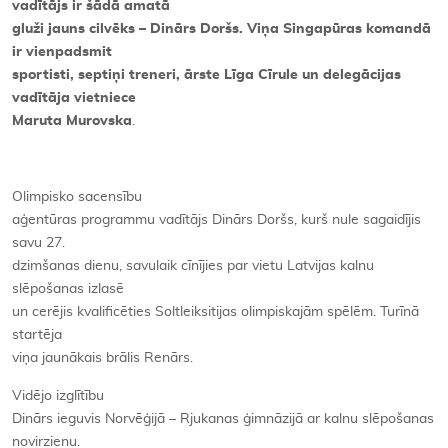
vadītājs ir šādā amatā
gluži jauns cilvēks – Dinārs Doršs. Viņa Singapūras komandā
ir vienpadsmit
sportisti, septiņi treneri, ārste Līga Cīrule un delegācijas
vadītāja vietniece
Maruta Murovska
.
Olimpisko sacensību
aģentūras programmu vadītājs Dinārs Doršs, kurš nule sagaidījis
savu 27.
dzimšanas dienu, savulaik cīnījies par vietu Latvijas kalnu
slēpošanas izlasē
un cerējis kvalificēties Soltleiksitijas olimpiskajām spēlēm. Turīnā
startēja
viņa jaunākais brālis Renārs.
Vidējo izglītību
Dinārs ieguvis Norvēģijā – Rjukanas ģimnāzijā ar kalnu slēpošanas
novirzienu.