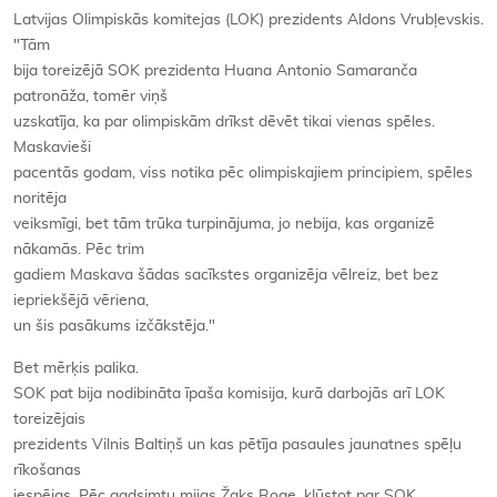
Latvijas Olimpiskās komitejas (LOK) prezidents Aldons Vrubļevskis.
"Tām
bija toreizējā SOK prezidenta Huana Antonio Samaranča
patronāža, tomēr viņš
uzskatīja, ka par olimpiskām drīkst dēvēt tikai vienas spēles.
Maskavieši
pacentās godam, viss notika pēc olimpiskajiem principiem, spēles
noritēja
veiksmīgi, bet tām trūka turpinājuma, jo nebija, kas organizē
nākamās. Pēc trim
gadiem Maskava šādas sacīkstes organizēja vēlreiz, bet bez
iepriekšējā vēriena,
un šis pasākums izčākstēja."
Bet mērķis palika.
SOK pat bija nodibināta īpaša komisija, kurā darbojās arī LOK
toreizējais
prezidents Vilnis Baltiņš un kas pētīja pasaules jaunatnes spēļu
rīkošanas
iespējas. Pēc gadsimtu mijas Žaks Roge, kļūstot par SOK