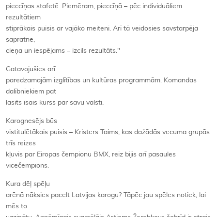
pieccīņas stafetē. Piemēram, pieccīņā – pēc individuāliem
rezultātiem
stiprākais puisis ar vajāko meiteni. Arī tā veidosies savstarpēja
sapratne,
cieņa un iespējams – izcils rezultāts."
Gatavojušies arī
paredzamajām izglītības un kultūras programmām. Komandas
dalībniekiem pat
lasīts īsais kurss par savu valsti.
Karognesējs būs
vistitulētākais puisis – Kristers Taims, kas dažādās vecuma grupās
trīs reizes
kļuvis par Eiropas čempionu BMX, reiz bijis arī pasaules
vicečempions.
Kura dēļ spēļu
arēnā nāksies pacelt Latvijas karogu? Tāpēc jau spēles notiek, lai
mēs to