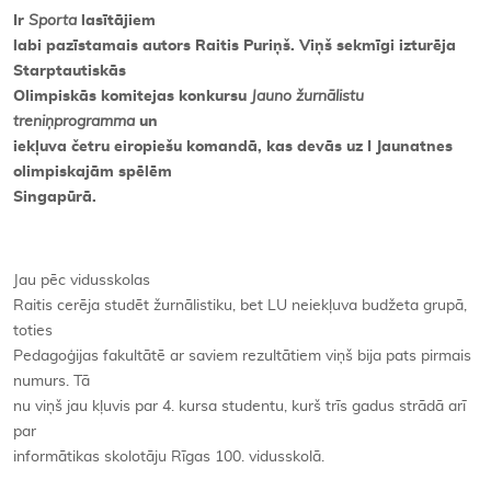
Ir
Sporta
lasītājiem
labi pazīstamais autors Raitis Puriņš. Viņš sekmīgi izturēja
Starptautiskās
Olimpiskās komitejas konkursu
Jauno žurnālistu
treniņprogramma
un
iekļuva četru eiropiešu komandā, kas devās uz I Jaunatnes
olimpiskajām spēlēm
Singapūrā.
Jau pēc vidusskolas
Raitis cerēja studēt žurnālistiku, bet LU neiekļuva budžeta grupā,
toties
Pedagoģijas fakultātē ar saviem rezultātiem viņš bija pats pirmais
numurs. Tā
nu viņš jau kļuvis par 4. kursa studentu, kurš trīs gadus strādā arī
par
informātikas skolotāju Rīgas 100. vidusskolā.