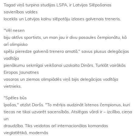
Tagad viņš turpina studijas LSPA, ir Latvijas Slēpošanas
savienības valdes
loceklis un Latvijas kalnu slēpotāju izlases galvenais treneris.
"Vēl nesen
biju aktīvs sportists, un man jau ir divu pasaules čempionātu, kā
arī olimpisko
spēļu pieredze galvenā trenera amatā," savus plusus delegācijas
vadītāja
pienākumu sekmīgai veikšanai uzskaita Dinārs. Turklāt vairākās
Eiropas Jaunatnes
vasaras un ziemas olimpiādēs viņš bijis delegācijas vadītāja
vietnieks.
"Spēles būs
īpašas," atzīst Doršs. "To mērķis audzināt īstenos čempionus, kuri
tiecas ne tikai uzvarēt sacensībās. Atslēgas vārdi ir – izcilība, cieņa
un
draudzība. Tiks veidotas arī internacionālas komandas
vieglatlētikā, modernās