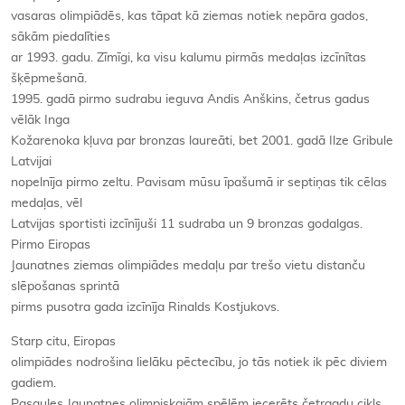
vasaras olimpiādēs, kas tāpat kā ziemas notiek nepāra gados,
sākām piedalīties
ar 1993. gadu. Zīmīgi, ka visu kalumu pirmās medaļas izcīnītas
šķēpmešanā.
1995. gadā pirmo sudrabu ieguva Andis Anškins, četrus gadus
vēlāk Inga
Kožarenoka kļuva par bronzas laureāti, bet 2001. gadā Ilze Gribule
Latvijai
nopelnīja pirmo zeltu. Pavisam mūsu īpašumā ir septiņas tik cēlas
medaļas, vēl
Latvijas sportisti izcīnījuši 11 sudraba un 9 bronzas godalgas.
Pirmo Eiropas
Jaunatnes ziemas olimpiādes medaļu par trešo vietu distanču
slēpošanas sprintā
pirms pusotra gada izcīnīja Rinalds Kostjukovs.
Starp citu, Eiropas
olimpiādes nodrošina lielāku pēctecību, jo tās notiek ik pēc diviem
gadiem.
Pasaules Jaunatnes olimpiskajām spēlēm iecerēts četrgadu cikls,