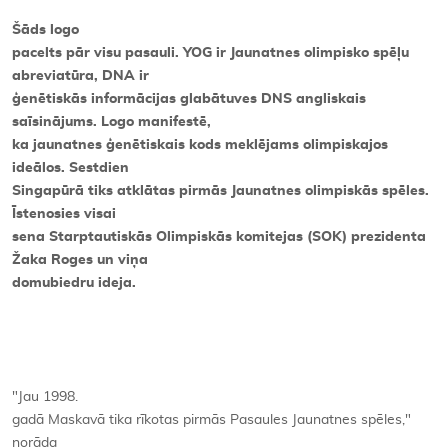
Šāds logo
Kontakti
pacelts pār visu pasauli. YOG ir Jaunatnes olimpisko spēļu
abreviatūra, DNA ir
ģenētiskās informācijas glabātuves DNS angliskais
saīsinājums. Logo manifestē,
ka jaunatnes ģenētiskais kods meklējams olimpiskajos
ideālos. Sestdien
Singapūrā tiks atklātas pirmās Jaunatnes olimpiskās spēles.
Īstenosies visai
sena Starptautiskās Olimpiskās komitejas (SOK) prezidenta
Žaka Roges un viņa
domubiedru ideja.
"Jau 1998.
gadā Maskavā tika rīkotas pirmās Pasaules Jaunatnes spēles,"
norāda