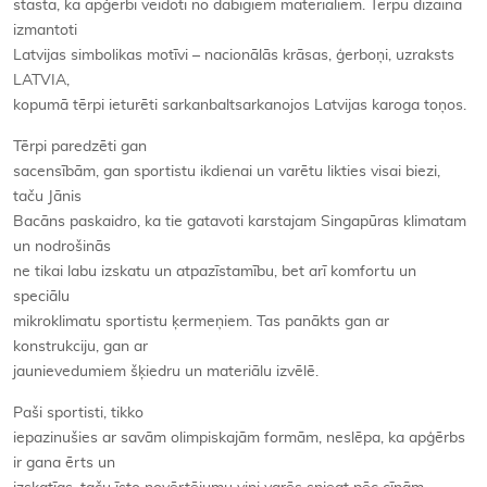
stāsta, ka apģērbi veidoti no dabīgiem materiāliem. Tērpu dizainā
izmantoti
Latvijas simbolikas motīvi – nacionālās krāsas, ģerboņi, uzraksts
LATVIA,
kopumā tērpi ieturēti sarkanbaltsarkanojos Latvijas karoga toņos.
Tērpi paredzēti gan
sacensībām, gan sportistu ikdienai un varētu likties visai biezi,
taču Jānis
Bacāns paskaidro, ka tie gatavoti karstajam Singapūras klimatam
un nodrošinās
ne tikai labu izskatu un atpazīstamību, bet arī komfortu un
speciālu
mikroklimatu sportistu ķermeņiem. Tas panākts gan ar
konstrukciju, gan ar
jaunievedumiem šķiedru un materiālu izvēlē.
Paši sportisti, tikko
iepazinušies ar savām olimpiskajām formām, neslēpa, ka apģērbs
ir gana ērts un