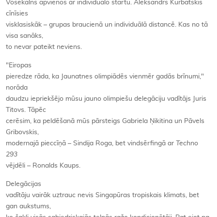
Vosekalns apvienos ar individuālo startu. Aleksandrs Kurbatskis
cīnīsies
visklasiskāk – grupas braucienā un individuālā distancē. Kas no tā
visa sanāks,
to nevar pateikt neviens.
"Eiropas
pieredze rāda, ka Jaunatnes olimpiādēs vienmēr gadās brīnumi,"
norāda
daudzu iepriekšējo mūsu jauno olimpiešu delegāciju vadītājs Juris
Titovs. Tāpēc
cerēsim, ka peldēšanā mūs pārsteigs Gabriela Ņikitina un Pāvels
Gribovskis,
modernajā pieccīņā – Sindija Roga, bet vindsērfingā ar
Techno
293
vējdēli – Ronalds Kaups.
Delegācijas
vadītāju vairāk uztrauc nevis Singapūras tropiskais klimats, bet
gan aukstums,