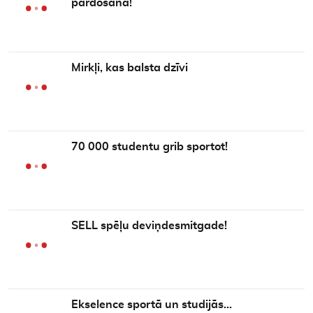
pārdošanā!
Mirkļi, kas balsta dzīvi
70 000 studentu grib sportot!
SELL spēļu deviņdesmitgade!
Ekselence sportā un studijās…