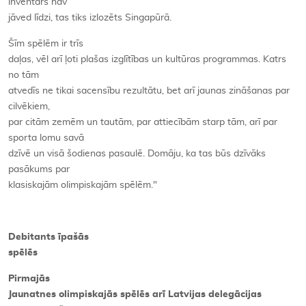
inventārs nav
jāved līdzi, tas tiks izlozēts Singapūrā.
Šīm spēlēm ir trīs
daļas, vēl arī ļoti plašas izglītības un kultūras programmas. Katrs
no tām
atvedīs ne tikai sacensību rezultātu, bet arī jaunas zināšanas par
cilvēkiem,
par citām zemēm un tautām, par attiecībām starp tām, arī par
sporta lomu savā
dzīvē un visā šodienas pasaulē. Domāju, ka tas būs dzīvāks
pasākums par
klasiskajām olimpiskajām spēlēm."
Debitants īpašās
spēlēs
Pirmajās
Jaunatnes olimpiskajās spēlēs arī Latvijas delegācijas