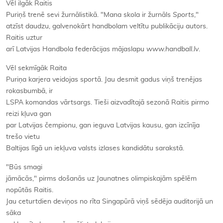
Vēl ilgāk Raitis
Puriņš trenē sevi žurnālistikā. "Mana skola ir žurnāls
Sports
,"
atzīst daudzu, galvenokārt handbolam veltītu publikāciju autors.
Raitis uztur
arī Latvijas Handbola federācijas mājaslapu
www.handball.lv
.
Vēl sekmīgāk Raita
Puriņa karjera veidojas sportā. Jau desmit gadus viņš trenējas
rokasbumbā, ir
LSPA komandas vārtsargs. Tieši aizvadītajā sezonā Raitis pirmo
reizi kļuva gan
par Latvijas čempionu, gan ieguva Latvijas kausu, gan izcīnīja
trešo vietu
Baltijas līgā un iekļuva valsts izlases kandidātu sarakstā.
"Būs smagi
jāmācās," pirms došanās uz Jaunatnes olimpiskajām spēlēm
nopūtās Raitis.
Jau ceturtdien deviņos no rīta Singapūrā viņš sēdēja auditorijā un
sāka