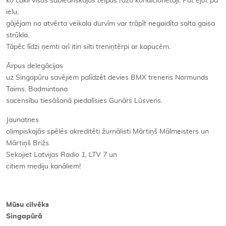
ko čakli visās sabiedriskajās telpās ražo kondicionētāji. Pat ejot pa
ielu,
gājējam no atvērta veikala durvīm var trāpīt negaidīta salta gaisa
strūkla.
Tāpēc līdzi ņemti arī itin silti treniņtērpi ar kapucēm.
Ārpus delegācijas
uz Singapūru savējiem palīdzēt devies BMX treneris Normunds
Taims. Badmintona
sacensību tiesāšanā piedalīsies Gunārs Lūsveris.
Jaunatnes
olimpiskajās spēlēs akreditēti žurnālisti Mārtiņš Mālmeisters un
Mārtiņš Brižs.
Sekojiet
Latvijas Radio 1, LTV 7
un
citiem mediju kanāliem!
Mūsu cilvēks
Singapūrā