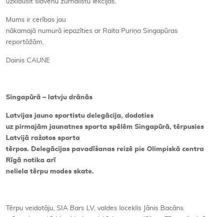
uzklausīt slavenu žurnālistu lekcijas.
Mums ir cerības jau
nākamajā numurā iepazīties ar Raita Puriņa Singapūras
reportāžām.
Dainis CAUNE
Singapūrā – latvju drānās
Latvijas jauno sportistu delegācija, dodoties
uz pirmajām jaunatnes sporta spēlēm Singapūrā, tērpusies
Latvijā ražotos sporta
tērpos. Delegācijas pavadīšanas reizē pie Olimpiskā centra
Rīgā notika arī
neliela tērpu modes skate.
Tērpu veidotāju, SIA
Bars LV,
valdes loceklis Jānis Bacāns