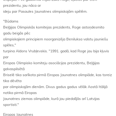
prezidentu, jau nāca ar
ideju par Pasaules Jaunatnes olimpiskajām spēlēm.
"Būdams
Beļģijas Olimpiskās komitejas prezidents, Roge astoņdesmito
gadu beigās pēc
olimpiskajiem principiem noorganizēja Beniluksa valstu jauniešu
spēles,"
turpina Aldons Vrubļevskis. "1991. gadā, kad Roge jau bija kļuvis
par
Eiropas Olimpisko komiteju asociācijas prezidentu, Beļģijas
galvaspilsētā
Briselē tika sarīkota pirmā Eiropas Jaunatnes olimpiāde, kas toreiz
tika dēvēta
par olimpiskajām dienām. Divus gadus gadus vēlāk Aostā Itālijā
notika pirmā Eiropas
Jaunatnes ziemas olimpiāde, kurā jau piedalījās arī Latvijas
sportisti."
Eiropas Jaunatnes