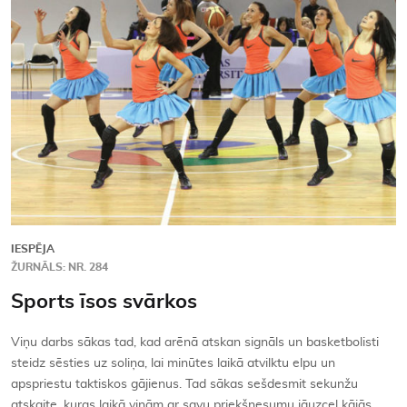
Kontakti
IESPĒJA
ŽURNĀLS: NR. 284
Sports īsos svārkos
Viņu darbs sākas tad, kad arēnā atskan signāls un basketbolisti
steidz sēsties uz soliņa, lai minūtes laikā atvilktu elpu un
apspriestu taktiskos gājienus. Tad sākas sešdesmit sekunžu
atskaite, kuras laikā viņām ar savu priekšnesumu jāuzceļ kājās