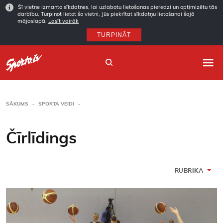
Šī vietne izmanto sīkdatnes, lai uzlabotu lietošanas pieredzi un optimizētu tās
darbību. Turpinot lietot šo vietni, Jūs piekrītat sīkdatņu lietošanai šajā
mājaslapā.
Lasīt vairāk
TURPINĀT
SĀKUMS
SPORTA VEIDI
Sākums
Čīrlīdings
Sporta veidi
Autori
RUBRIKA
Arhīvs
Abonēšana