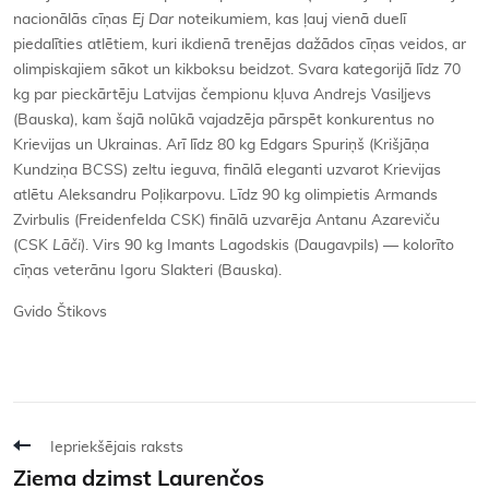
nacionālās cīņas
Ej Dar
noteikumiem, kas ļauj vienā duelī
piedalīties atlētiem, kuri ikdienā trenējas dažādos cīņas veidos, ar
olimpiskajiem sākot un kikboksu beidzot. Svara kategorijā līdz 70
kg par pieckārtēju Latvijas čempionu kļuva Andrejs Vasiļjevs
(Bauska), kam šajā nolūkā vajadzēja pārspēt konkurentus no
Krievijas un Ukrainas. Arī līdz 80 kg Edgars Spuriņš (Krišjāņa
Kundziņa BCSS) zeltu ieguva, finālā eleganti uzvarot Krievijas
atlētu Aleksandru Poļikarpovu. Līdz 90 kg olimpietis Armands
Zvirbulis (Freidenfelda CSK) finālā uzvarēja Antanu Azareviču
(CSK
Lāči
). Virs 90 kg Imants Lagodskis (Daugavpils) — kolorīto
cīņas veterānu Igoru Slakteri (Bauska).
Gvido Štikovs
Iepriekšējais raksts
Ziema dzimst Laurenčos