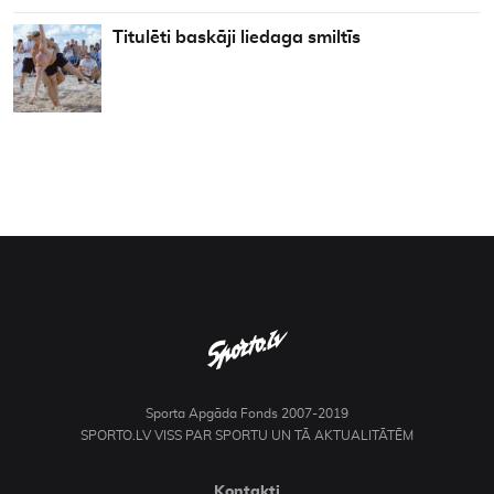
Titulēti baskāji liedaga smiltīs
Sporta Apgāda Fonds 2007-2019
SPORTO.LV VISS PAR SPORTU UN TĀ AKTUALITĀTĒM
Kontakti