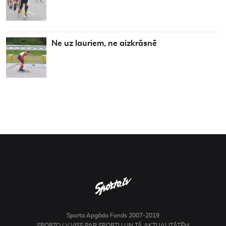
Ne uz lauriem, ne aizkrāsnē
Sporta Apgāda Fonds 2007-2019
SPORTO.LV VISS PAR SPORTU UN TĀ AKTUALITĀTĒM