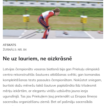
ATSKATS
ŽURNĀLS: NR. 84
Ne uz lauriem, ne aizkrāsnē
Latvijas čempionāts vasaras biatlonā bija gan Priekuļu olimpiskā
centra rekonstruētās šautuves atklāšanas svētki, gan komandas
komplektēšanas tests pasaules čempionātam. Nokūstot sniegam,
burtiski dažu mēnešu laikā šautuve paplašināta līdz trīsdesmit
mērķu iekārtām, ar elegantu virāžu uzbūvēta jauna ieeja
ugunslīnijā. Tas jau Priekuļiem ļauj pretendēt uz Eiropas līmeņa
sacensību organizēšanu ziemā. Bet arī pašmāju sacensībās