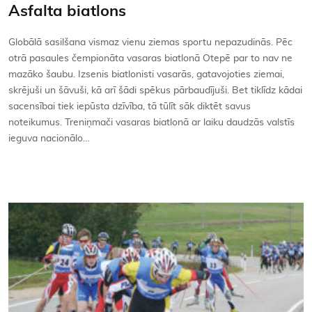
Asfalta biatlons
Globālā sasilšana vismaz vienu ziemas sportu nepazudinās. Pēc
otrā pasaules čempionāta vasaras biatlonā Otepē par to nav ne
mazāko šaubu. Izsenis biatlonisti vasarās, gatavojoties ziemai,
skrējuši un šāvuši, kā arī šādi spēkus pārbaudījuši. Bet tiklīdz kādai
sacensībai tiek iepūsta dzīvība, tā tūlīt sāk diktēt savus
noteikumus. Treniņmači vasaras biatlonā ar laiku daudzās valstīs
ieguva nacionālo…