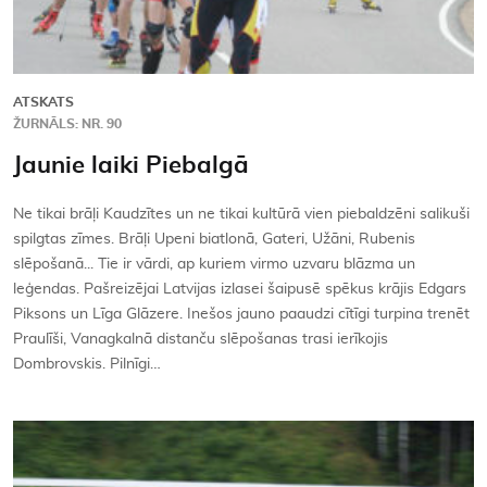
ATSKATS
ŽURNĀLS: NR. 90
Jaunie laiki Piebalgā
Ne tikai brāļi Kaudzītes un ne tikai kultūrā vien piebaldzēni salikuši
spilgtas zīmes. Brāļi Upeni biatlonā, Gateri, Užāni, Rubenis
slēpošanā... Tie ir vārdi, ap kuriem virmo uzvaru blāzma un
leģendas. Pašreizējai Latvijas izlasei šaipusē spēkus krājis Edgars
Piksons un Līga Glāzere. Inešos jauno paaudzi cītīgi turpina trenēt
Praulīši, Vanagkalnā distanču slēpošanas trasi ierīkojis
Dombrovskis. Pilnīgi…