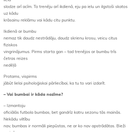
liela
slodze arī acīm. To trenēju arī ikdienā, eju pa ielu un ilgstoši skatos
uz kādu
krāsainu reklāmu vai kādu citu punktu.
Ikdienā ar bumbu
nemaz tik daudz nestrādāju, daudz skrienu krosu, veicu citus
fiziskos
vingrinājumus. Pirms starta gan – tad trenējos ar bumbu trīs
četras reizes
nedēļā
Protams, vispirms
jābūt lielai psiholoģiskai pārliecībai, ka tu to vari izdarīt.
– Vai bumbai ir kāda nozīme?
– Izmantoju
oficiālās futbola bumbas, bet gandrīz katru sezonu tās mainās.
Nekādu viltību
nav, bumbas ir normāli piepūstas, ne ar ko nav apstrādātas. Bieži