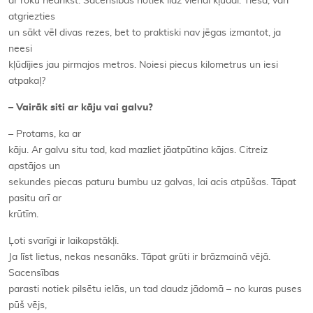
ar roku nedrīkst. Sacensības notiek līdz vienai kļūdai. Tiesa, vari
atgriezties
un sākt vēl divas rezes, bet to praktiski nav jēgas izmantot, ja
neesi
kļūdījies jau pirmajos metros. Noiesi piecus kilometrus un iesi
atpakaļ?
– Vairāk siti ar kāju vai galvu?
– Protams, ka ar
kāju. Ar galvu situ tad, kad mazliet jāatpūtina kājas. Citreiz
apstājos un
sekundes piecas paturu bumbu uz galvas, lai acis atpūšas. Tāpat
pasitu arī ar
krūtīm.
Ļoti svarīgi ir laikapstākļi.
Ja līst lietus, nekas nesanāks. Tāpat grūti ir brāzmainā vējā.
Sacensības
parasti notiek pilsētu ielās, un tad daudz jādomā – no kuras puses
pūš vējs,