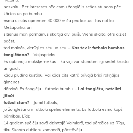
Nezinu,
neskaitu. Bet intereses pēc esmu žonglējis sešas stundas pēc
kārtas un pa bumbu
esmu uzsitis apmēram 40 000 reižu pēc kārtas. Tas notika
Mežaparkā, un
sitienus man pārmaiņus skaitīja divi puiši. Viens skaita, otrs aiziet
paēst,
tad mainās, vienīgi es situ un situ.
– Kas tev ir futbola bumbas
žonglēšana?
– Vaļasprieks.
Es apbrīnoju makšķerniekus – kā viņi var stundām ilgi sēdēt krastā
un gaidīt
kādu pludiņa kustību. Vai kāds cits katrā brīvajā brīdī rakņājas
ģimenes
dārziņā. Es žonglēju… futbola bumbu.
– Lai žonglētu, noteikti
jābūt
futbolistam?
– Jāmīl futbols,
jo žonglēšana ir futbola spēlēs elements. Es futbolā esmu kopš
bērnības. Līdz
14 gadiem spēlēju savā dzimtajā Valmierā, tad pārcēlos uz Rīgu,
tiku
Skonto
dublieru komandā, pārstāvēju