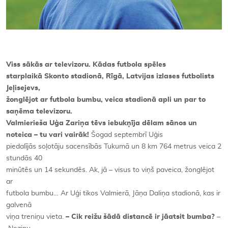
Viss sākās ar televizoru. Kādas futbola spēles
starplaikā Skonto stadionā, Rīgā, Latvijas izlases futbolists
Jeļisejevs,
žonglējot ar futbola bumbu, veica stadionā apli un par to
saņēma televizoru.
Valmierieša Uģa Zariņa tēvs iebukņīja dēlam sānos un
noteica – tu vari vairāk!
Šogad septembrī Uģis
piedalījās soļotāju sacensībās Tukumā un 8 km 764 metrus veica 2
stundās 40
minūtēs un 14 sekundēs. Ak, jā – visus to viņš paveica, žonglējot
ar
futbola bumbu… Ar Uģi tikos Valmierā, Jāņa Daliņa stadionā, kas ir
galvenā
viņa treniņu vieta.
– Cik reižu šādā distancē ir jāatsit bumba?
–