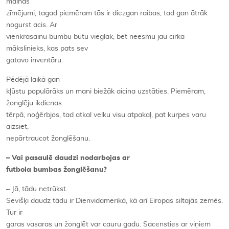
mainās
zīmējumi, tagad piemēram tās ir diezgan raibas, tad gan ātrāk
nogurst acis. Ar
vienkrāsainu bumbu būtu vieglāk, bet neesmu jau cirka
mākslinieks, kas pats sev
gatavo inventāru.
Pēdējā laikā gan
kļūstu populārāks un mani biežāk aicina uzstāties. Piemēram,
žonglēju ikdienas
tērpā, noģērbjos, tad atkal velku visu atpakaļ, pat kurpes varu
aizsiet,
nepārtraucot žonglēšanu.
– Vai pasaulē daudzi nodarbojas ar
futbola bumbas žonglēšanu?
– Jā, tādu netrūkst.
Sevišķi daudz tādu ir Dienvidamerikā, kā arī Eiropas siltajās zemēs.
Tur ir
garas vasaras un žonglēt var cauru gadu. Sacensties ar viņiem