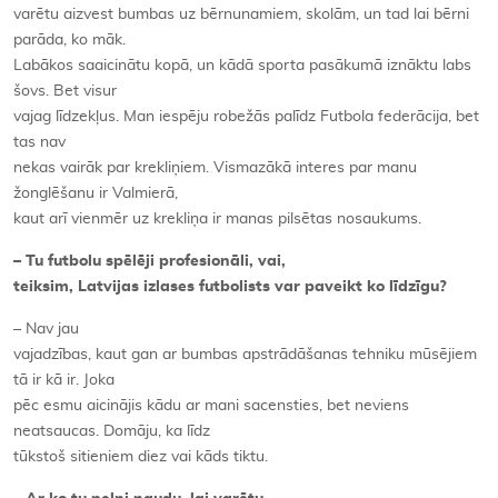
varētu aizvest bumbas uz bērnunamiem, skolām, un tad lai bērni
parāda, ko māk.
Labākos saaicinātu kopā, un kādā sporta pasākumā iznāktu labs
šovs. Bet visur
vajag līdzekļus. Man iespēju robežās palīdz Futbola federācija, bet
tas nav
nekas vairāk par krekliņiem. Vismazākā interes par manu
žonglēšanu ir Valmierā,
kaut arī vienmēr uz krekliņa ir manas pilsētas nosaukums.
– Tu futbolu spēlēji profesionāli, vai,
teiksim, Latvijas izlases futbolists var paveikt ko līdzīgu?
– Nav jau
vajadzības, kaut gan ar bumbas apstrādāšanas tehniku mūsējiem
tā ir kā ir. Joka
pēc esmu aicinājis kādu ar mani sacensties, bet neviens
neatsaucas. Domāju, ka līdz
tūkstoš sitieniem diez vai kāds tiktu.