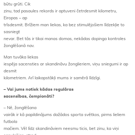
būtu grūti. Cik
zinu, tad pasaules rekords ir aptuveni četrdesmit kilometru,
Eiropas – ap
trīsdesmit. Brīžiem man liekas, ka bez stimulējošiem līdzekļie to
sasniegt
nevar. Bet tās ir tikai manas domas, nekādas dopinga kontroles
žonglēšanā nav.
Man tuvāka liekas
iespēja sacensties ar skandināvu žonglieriem, viņu sniegumi ir ap
desmit
kilometriem. Arī laikapstākļi mums ir samērā līdzīgi.
– Vai jums notiek kādas regulāras
sacensības, čempionāti?
– Nē, žonglēšana
vairāk ir kā papildinājums dažādos sporta svētkos, pirms lieliem
futbola
mačiem. Vēl līdz skandināviem neesmu ticis, bet zinu, ka viņi