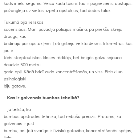
kāds ir ielu segums. Veicu kādu taisni, tad ir pagrieziens, apstājos,
pažonglēju uz vietas, izpētu apstākļus, tad dodos tālāk.
Tukumā bija lieliskas
sacensības. Mani pavadīja policijas mašīna, pa priekšu skrēja
draugs, kas
brīdināja par apstākļiem. Ļoti gribēju veikta desmit kilometrus, kas
jau ir
tāds starptautiskas klases rādītājs, bet beigās galvu sajauca
daudzie 500 metru
garie apļi. Kādā brīdī zuda koncentrēšanās, un viss. Fiziski un
psiholoģiski
biju gatavs.
– Kas ir galvenais bumbas tehnikā?
– Ja teikšu, ka
bumbas apstrādes tehnika, tad nebūšu precīzs. Protams, ka
galvenais ir just
bumbu, bet ļoti svarīga ir fiziskā gatavība, koncentrēšanās spējas,