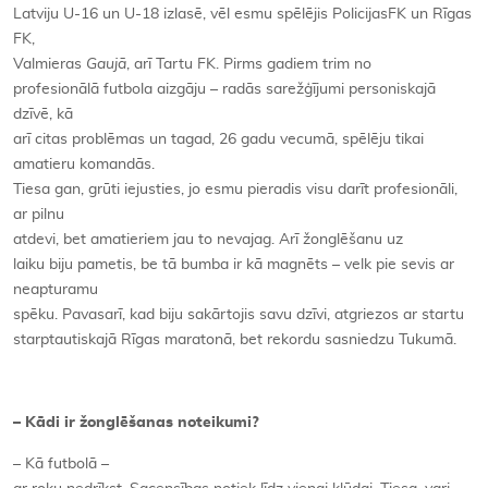
Latviju U-16 un U-18 izlasē, vēl esmu spēlējis PolicijasFK un Rīgas
FK,
Valmieras
Gaujā
, arī Tartu FK. Pirms gadiem trim no
profesionālā futbola aizgāju – radās sarežģījumi personiskajā
dzīvē, kā
arī citas problēmas un tagad, 26 gadu vecumā, spēlēju tikai
amatieru komandās.
Tiesa gan, grūti iejusties, jo esmu pieradis visu darīt profesionāli,
ar pilnu
atdevi, bet amatieriem jau to nevajag. Arī žonglēšanu uz
laiku biju pametis, be tā bumba ir kā magnēts – velk pie sevis ar
neapturamu
spēku. Pavasarī, kad biju sakārtojis savu dzīvi, atgriezos ar startu
starptautiskajā Rīgas maratonā, bet rekordu sasniedzu Tukumā.
– Kādi ir žonglēšanas noteikumi?
– Kā futbolā –