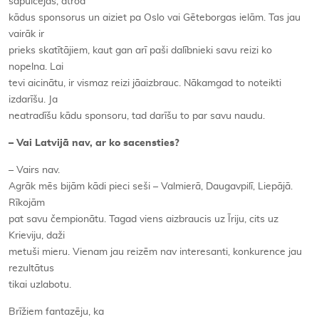
sapulcējas, atrod
kādus sponsorus un aiziet pa Oslo vai Gēteborgas ielām. Tas jau
vairāk ir
prieks skatītājiem, kaut gan arī paši dalībnieki savu reizi ko
nopelna. Lai
tevi aicinātu, ir vismaz reizi jāaizbrauc. Nākamgad to noteikti
izdarīšu. Ja
neatradīšu kādu sponsoru, tad darīšu to par savu naudu.
– Vai Latvijā nav, ar ko sacensties?
– Vairs nav.
Agrāk mēs bijām kādi pieci seši – Valmierā, Daugavpilī, Liepājā.
Rīkojām
pat savu čempionātu. Tagad viens aizbraucis uz Īriju, cits uz
Krieviju, daži
metuši mieru. Vienam jau reizēm nav interesanti, konkurence jau
rezultātus
tikai uzlabotu.
Brīžiem fantazēju, ka