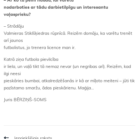
– Ar ko tu pelni naudu, lai varētu
nodarboties ar tādu darbietilpīgu un interesantu
vaļasprieku?
– Strādāju
Valmieras Stiklšķiedras rūpnīcā. Reizēm domāju, ka varētu trenēt
arī jaunos
futbolistus, jo trenera licence man ir.
Katrā ziņa futbola pievilcība
ir liela, un vaļā tikt tā nemaz nevar (un negribas arī). Reizēm, kad
ilgi neesi
pieskāries bumbai, atkalredzēšanās ir kā ar mīļoto meiteni – jūti tik
pazīstamo smaržu, ādas pieskārienu. Maģija…
Juris BĒRZIŅŠ-SOMS
Iepriekšējais raksts