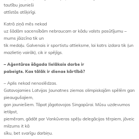
tautību jaunieši
attīstās atšķirīgi.
Katrā ziņā mēs nekad
uz šādām sacensībām nebraucam ar kādu valsts pasūtījumu –
mums jāizcīna tik un
tik medaļu. Galvenais ir sportistu attieksme, lai katrs izdara tik (un
mazlietiņ vairāk), cik ir spējīgs.
– Aģentūras šāgada lielākais darbs ir
pabeigts. Kas tālāk ir dienas kārtībā?
– Aplis nekad nenoslēdzas.
Gatavojamies Latvijas Jaunatnes ziemas olimpiskajām spēlēm gan
pieaugušajiem,
gan jauniešiem. Tāpat jāgatavojas Singapūrai. Mūsu uzdevumos
ietilpst,
piemēram, gādāt par Vankūveras spēļu delegācijas tērpiem, jāveic
milzums it kā
sīku, bet svarīgu darbiņu.