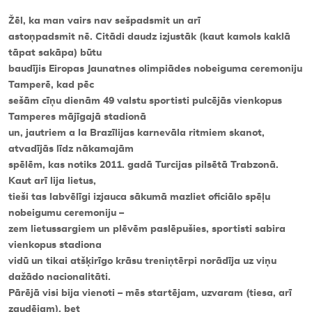
Žēl, ka man vairs nav sešpadsmit un arī
Kontakti
astoņpadsmit nē. Citādi daudz izjustāk (kaut kamols kaklā
tāpat sakāpa) būtu
baudījis Eiropas Jaunatnes olimpiādes nobeiguma ceremoniju
Tamperē, kad pēc
sešām cīņu dienām 49 valstu sportisti pulcējās vienkopus
Tamperes mājīgajā stadionā
un, jautriem a la Brazīlijas karnevāla ritmiem skanot,
atvadījās līdz nākamajām
spēlēm, kas notiks 2011. gadā Turcijas pilsētā Trabzonā.
Kaut arī lija lietus,
tieši tas labvēlīgi izjauca sākumā mazliet oficiālo spēļu
nobeigumu ceremoniju –
zem lietussargiem un plēvēm paslēpušies, sportisti sabira
vienkopus stadiona
vidū un tikai atšķirīgo krāsu treniņtērpi norādīja uz viņu
dažādo nacionalitāti.
Pārējā visi bija vienoti – mēs startējam, uzvaram (tiesa, arī
zaudējam), bet