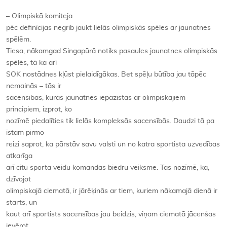
– Olimpiskā komiteja
pēc definīcijas negrib jaukt lielās olimpiskās spēles ar jaunatnes
spēlēm.
Tiesa, nākamgad Singapūrā notiks pasaules jaunatnes olimpiskās
spēlēs, tā ka arī
SOK nostādnes kļūst pielaidīgākas. Bet spēļu būtība jau tāpēc
nemainās – tās ir
sacensības, kurās jaunatnes iepazīstas ar olimpiskajiem
principiem, izprot, ko
nozīmē piedalīties tik lielās kompleksās sacensībās. Daudzi tā pa
īstam pirmo
reizi saprot, ka pārstāv savu valsti un no katra sportista uzvedības
atkarīga
arī citu sporta veidu komandas biedru veiksme. Tas nozīmē, ka,
dzīvojot
olimpiskajā ciematā, ir jārēķinās ar tiem, kuriem nākamajā dienā ir
starts, un
kaut arī sportists sacensības jau beidzis, viņam ciematā jācenšas
ievērot