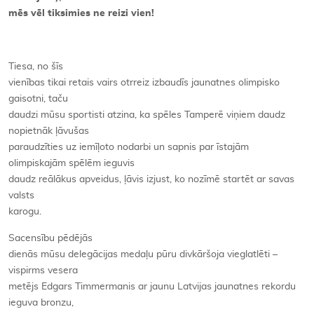
mēs vēl tiksimies ne reizi vien!
Tiesa, no šīs
vienības tikai retais vairs otrreiz izbaudīs jaunatnes olimpisko
gaisotni, taču
daudzi mūsu sportisti atzina, ka spēles Tamperē viņiem daudz
nopietnāk ļāvušas
paraudzīties uz iemīļoto nodarbi un sapnis par īstajām
olimpiskajām spēlēm ieguvis
daudz reālākus apveidus, ļāvis izjust, ko nozīmē startēt ar savas
valsts
karogu.
Sacensību pēdējās
dienās mūsu delegācijas medaļu pūru divkāršoja vieglatlēti –
vispirms vesera
metējs Edgars Timmermanis ar jaunu Latvijas jaunatnes rekordu
ieguva bronzu,