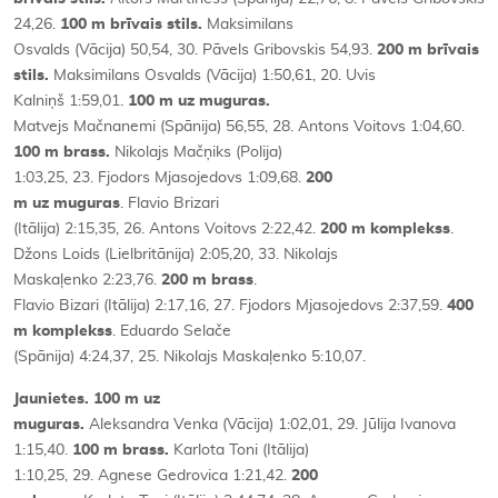
24,26.
100 m brīvais stils.
Maksimilans
Osvalds (Vācija) 50,54, 30. Pāvels Gribovskis 54,93.
200 m brīvais
stils.
Maksimilans Osvalds (Vācija) 1:50,61, 20. Uvis
Kalniņš 1:59,01.
100 m uz muguras.
Matvejs Mačnanemi (Spānija) 56,55, 28. Antons Voitovs 1:04,60.
100 m brass.
Nikolajs Mačņiks (Polija)
1:03,25, 23. Fjodors Mjasojedovs 1:09,68.
200
m
uz muguras
. Flavio Brizari
(Itālija) 2:15,35, 26. Antons Voitovs 2:22,42.
200 m komplekss
.
Džons Loids (Lielbritānija) 2:05,20, 33. Nikolajs
Maskaļenko 2:23,76.
200 m brass
.
Flavio Bizari (Itālija) 2:17,16, 27. Fjodors Mjasojedovs 2:37,59.
400
m komplekss
. Eduardo Selače
(Spānija) 4:24,37, 25. Nikolajs Maskaļenko 5:10,07.
Jaunietes. 100 m uz
muguras.
Aleksandra Venka (Vācija) 1:02,01, 29. Jūlija Ivanova
1:15,40.
100 m brass.
Karlota Toni (Itālija)
1:10,25, 29. Agnese Gedrovica 1:21,42.
200