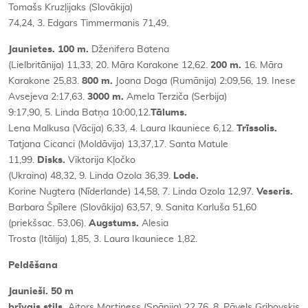
Tomašs Kruzļijaks (Slovākija)
74,24, 3. Edgars Timmermanis 71,49.
Jaunietes. 100 m.
Dženifera Batena
(Lielbritānija) 11,33, 20. Māra Karakone 12,62.
200 m.
16. Māra
Karakone 25,83.
800 m.
Joana Doga (Rumānija) 2:09,56, 19. Inese
Avsejeva 2:17,63.
3000 m.
Amela Terziča (Serbija)
9:17,90, 5. Linda Batņa 10:00,12.
Tālums.
Lena Malkusa (Vācija) 6,33, 4. Laura Ikauniece 6,12.
Trīssolis.
Tatjana Cicanci (Moldāvija) 13,37,17. Santa Matule
11,99.
Disks.
Viktorija Kļočko
(Ukraina) 48,32, 9. Linda Ozola 36,39.
Lode.
Korine Nugtera (Nīderlande) 14,58, 7. Linda Ozola 12,97.
Veseris.
Barbara Špīlere (Slovākija) 63,57, 9. Sanita Karluša 51,60
(priekšsac. 53,06).
Augstums.
Alesia
Trosta (Itālija) 1,85, 3. Laura Ikauniece 1,82.
Peldēšana
Jaunieši. 50 m
brīvais stils.
Aitors Martiness (Spānija) 22,76, 8. Pāvels Gribovskis