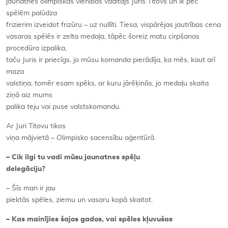
jaunatnes olimpiskās vienības vadītājs Juris Titovs un ik pēc
spēlēm palūdza
frizierim izveidot frizūru – uz nullīti. Tiesa, vispārējas jautrības cena
vasaras spēlēs ir zelta medaļa, tāpēc šoreiz matu cirpšanas
procedūra izpalika,
taču Juris ir priecīgs, jo mūsu komanda pierādīja, ka mēs, kaut arī
maza
valstiņa, tomēr esam spēks, ar kuru jārēķinās, jo medaļu skaita
ziņā aiz mums
palika teju vai puse valstskomandu.
Ar Juri Titovu tikos
viņa mājvietā – Olimpisko sacensību aģentūrā.
– Cik ilgi tu vadi mūsu jaunatnes spēļu
delegāciju?
– Šīs man ir jau
piektās spēles, ziemu un vasaru kopā skaitot.
– Kas mainījies šajos gados, vai spēles kļuvušas