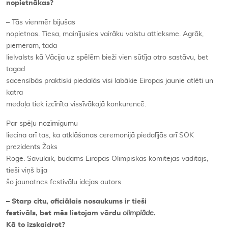
nopietnākas?
– Tās vienmēr bijušas
nopietnas. Tiesa, mainījusies vairāku valstu attieksme. Agrāk,
piemēram, tāda
lielvalsts kā Vācija uz spēlēm bieži vien sūtīja otro sastāvu, bet
tagad
sacensībās praktiski piedalās visi labākie Eiropas jaunie atlēti un
katra
medaļa tiek izcīnīta vissīvākajā konkurencē.
Par spēļu nozīmīgumu
liecina arī tas, ka atklāšanas ceremonijā piedalījās arī SOK
prezidents Žaks
Roge. Savulaik, būdams Eiropas Olimpiskās komitejas vadītājs,
tieši viņš bija
šo jaunatnes festivālu idejas autors.
– Starp citu, oficiālais nosaukums ir tieši
festivāls, bet mēs lietojam vārdu
olimpiāde
.
Kā to izskaidrot?