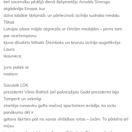
bet sacensību pēdējā dienā šķēpmetējs Arnolds Strenga
atgādināja Eiropai, kur
dzīvo labākie šķēpraiži, un pārliecinoši izcīnīja sudraba medaļu.
Tātad
Latvijas izlase mājās atgriezās ar četrām medaļām – pirms tam
par vicečempionu
kļuva džudists Mihails Šteinboks un bronzu izcīnīja augstlēcēja
Laura
Ikauniece.
Juris paliek ar
matiem
Savulaik LOK
prezidents Vilnis Baltiņš (arī pašreizējais Goda prezidents bija
Tamperē un sekmīgi
startēja runasvīru golfa mačos) sportistiem ierādīja, ka izcilu
panākumu dēļ ir
gatavs šķirties pat no savas vīrišķības rotas – ūsām. To pārķēra arī
mūsu