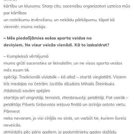
kārtību un klusumu. Starp citu, sacensību organizatori uzteica mūs
par kārtības
un noteikumu ievērošanu, un nekādu pārkāpumu, tāpat kā
vienmēr, mums nebija.
– Mēs piedalījāmies sešos sporta veidos no
deviņiem. Ne visur veicās vienādi. Kā to izskaidrot?
– Kompleksā vērtējumā
mums grūti sacensties ar lielvalstīm, un ne visos sporta veidos
mēs esam tik
spēcīgi. Tradicionāli vislabāk – kā allaž – startē vieglatlēti. Viņiem
trīs medaļas no četrām. Izcēlās džudists Mihails Šteinbuks.
Atbilstoši savām spējām
startēja arī vingrotāji, tenisisti, riteņbraucēji, peldētāji. Pat vairāk –
peldētājs Pāvels Gribovskis iekļuva finālā un izcīnīja astoto vietu.
Pārmest
neko nevaram, jo visi cīnījās no sirds, un varbūt tie, kuriem šoreiz
neveicās,
atmirdzēs pēc pāris gadiem, jo padsmitnieku gados dažādu