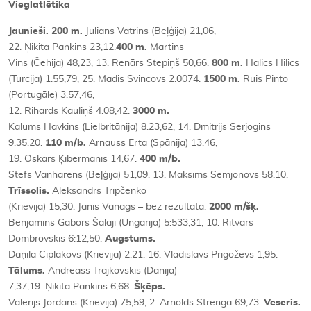
Vieglatlētika
Jaunieši.
200 m.
Julians Vatrins (Beļģija) 21,06,
22. Ņikita Pankins 23,12.
400 m.
Martins
Vins (Čehija) 48,23, 13. Renārs Stepiņš 50,66.
800 m.
Halics Hilics
(Turcija) 1:55,79, 25. Madis Svincovs 2:0074.
1500 m.
Ruis Pinto
(Portugāle) 3:57,46,
12. Rihards Kauliņš 4:08,42.
3000 m.
Kalums Havkins (Lielbritānija) 8:23,62, 14. Dmitrijs Serjogins
9:35,20.
110 m/b.
Arnauss Erta (Spānija) 13,46,
19. Oskars Ķibermanis 14,67.
400 m/b.
Stefs Vanharens (Beļģija) 51,09, 13. Maksims Semjonovs 58,10.
Trīssolis.
Aleksandrs Tripčenko
(Krievija) 15,30, Jānis Vanags – bez rezultāta.
2000 m/šķ.
Benjamins Gabors Šalaji (Ungārija) 5:533,31, 10. Ritvars
Dombrovskis 6:12,50.
Augstums.
Daņila Ciplakovs (Krievija) 2,21, 16. Vladislavs Prigoževs 1,95.
Tālums.
Andreass Trajkovskis (Dānija)
7,37,19. Ņikita Pankins 6,68.
Šķēps.
Valerijs Jordans (Krievija) 75,59, 2. Arnolds Strenga 69,73.
Veseris.