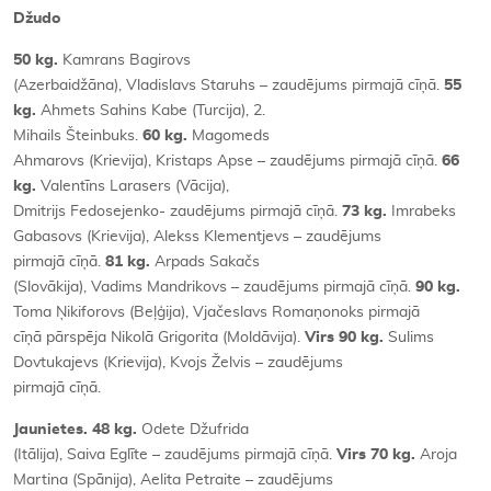
Džudo
50 kg.
Kamrans Bagirovs
(Azerbaidžāna), Vladislavs Staruhs – zaudējums pirmajā cīņā.
55
kg.
Ahmets Sahins Kabe (Turcija), 2.
Mihails Šteinbuks.
60 kg.
Magomeds
Ahmarovs (Krievija), Kristaps Apse – zaudējums pirmajā cīņā.
66
kg.
Valentīns Larasers (Vācija),
Dmitrijs Fedosejenko- zaudējums pirmajā cīņā.
73 kg.
Imrabeks
Gabasovs (Krievija), Alekss Klementjevs – zaudējums
pirmajā cīņā.
81 kg.
Arpads Sakačs
(Slovākija), Vadims Mandrikovs – zaudējums pirmajā cīņā.
90 kg.
Toma Ņikiforovs (Beļģija), Vjačeslavs Romaņonoks pirmajā
cīņā pārspēja Nikolā Grigorita (Moldāvija).
Virs 90 kg.
Sulims
Dovtukajevs (Krievija), Kvojs Želvis – zaudējums
pirmajā cīņā.
Jaunietes. 48 kg.
Odete Džufrida
(Itālija), Saiva Eglīte – zaudējums pirmajā cīņā.
Virs 70 kg.
Aroja
Martina (Spānija), Aelita Petraite – zaudējums