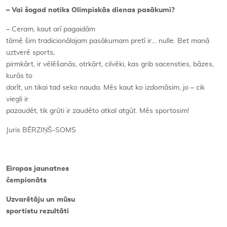
– Vai šogad notiks Olimpiskās dienas pasākumi?
– Ceram, kaut arī pagaidām
tāmē šim tradicionālajam pasākumam pretī ir… nulle. Bet manā
uztverē sports,
pirmkārt, ir vēlēšanās, otrkārt, cilvēki, kas grib sacensties, bāzes,
kurās to
darīt, un tikai tad seko nauda. Mēs kaut ko izdomāsim, jo – cik
viegli ir
pazaudēt, tik grūti ir zaudēto atkal atgūt. Mēs sportosim!
Juris BĒRZIŅŠ-SOMS
Eiropas jaunatnes
čempionāts
Uzvarētāju un mūsu
sportistu rezultāti