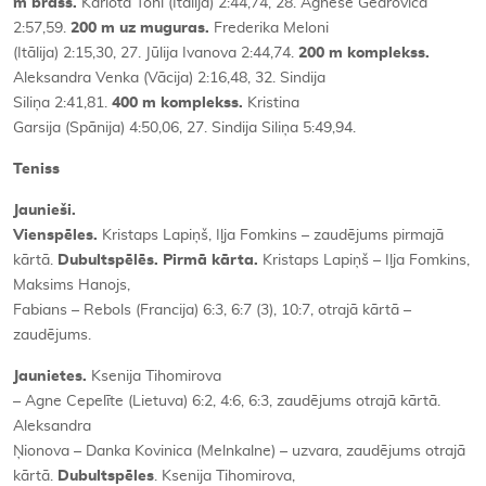
m brass.
Karlota Toni (Itālija) 2:44,74, 28. Agnese Gedrovica
2:57,59.
200 m uz muguras.
Frederika Meloni
(Itālija) 2:15,30, 27. Jūlija Ivanova 2:44,74.
200 m komplekss.
Aleksandra Venka (Vācija) 2:16,48, 32. Sindija
Siliņa 2:41,81.
400 m komplekss.
Kristina
Garsija (Spānija) 4:50,06, 27. Sindija Siliņa 5:49,94.
Teniss
Jaunieši.
Vienspēles.
Kristaps Lapiņš, Iļja Fomkins – zaudējums pirmajā
kārtā.
Dubultspēlēs.
Pirmā kārta.
Kristaps Lapiņš – Iļja Fomkins,
Maksims Hanojs,
Fabians – Rebols (Francija) 6:3, 6:7 (3), 10:7, otrajā kārtā –
zaudējums.
Jaunietes.
Ksenija Tihomirova
– Agne Cepelīte (Lietuva) 6:2, 4:6, 6:3, zaudējums otrajā kārtā.
Aleksandra
Ņionova – Danka Kovinica (Melnkalne) – uzvara, zaudējums otrajā
kārtā.
Dubultspēles
. Ksenija Tihomirova,