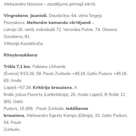
Aleksandra Ņionova – zaudējums pirmajā kārtā.
Vingrošana
.
Jaunieši.
Daudzcīņa. 64. vieta Segejs
Pozņakovs.
Meitenēm komandu vērtējumā
–
Latvija 26. vietā, individuāli 72. Veronika Putne, 74. Oksana
Gorobeca, 81.
Viktorija Kazakēviča.
Riteņbraukšana
Triāls 7,1 km.
Fabians Līnhards
(Šveice) 9:53,26, 58. Pauls Zvirbulis +49,18, Gatis Pudurs +49,18,
69. Andis
Lapiņš +57,34.
Kritērija brauciens.
A
fināls Jošua Pavorts (Lielbritānija), 20. Andis Lapiņš, B fināls 11
(65). Gatis
Pudurs, 15 (69) . Pauls Zvirbulis.
Iedzīšanas
brauciens.
Aleksandrs Egests Kamps (Dānija), 33. Gatis Pudurs,
54. Pauls
Zvirbulis.