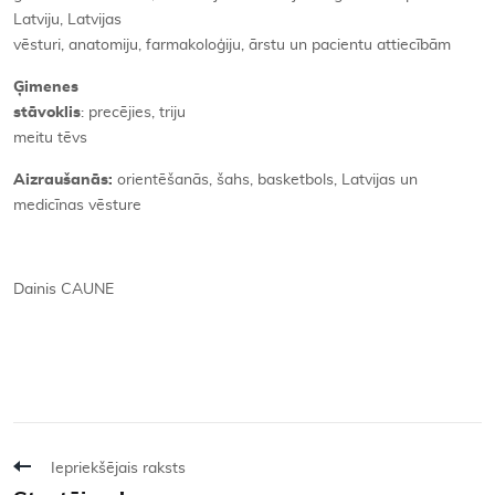
Latviju, Latvijas
vēsturi, anatomiju, farmakoloģiju, ārstu un pacientu attiecībām
Ģimenes
stāvoklis
: precējies, triju
meitu tēvs
Aizraušanās:
orientēšanās, šahs, basketbols, Latvijas un
medicīnas vēsture
Dainis CAUNE
Iepriekšējais raksts