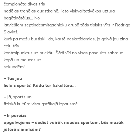
čempionāta divas trīs
nedēļas trenējas augstkalnē, lieto viskvalitatīvākos uztura
bagātinātājus… No
latviešiem septiņdesmitgadnieku grupā tāds tipisks vīrs ir Rodrigo
Slaviņš,
kurš pa mežu burtiski lido, kartē neskatīdamies, jo galvā jau zina
ceļu trīs
kontrolpunktus uz priekšu. Šādi vīri no visas pasaules sabrauc
kopā un maucas uz
sekundēm!
– Tas jau
lielais sports! Kāda tur fizkultūra…
– Jā, sports un
fiziskā kultūra visaugstākajā izpausmē.
– Ir pareizs
apgalvojums – dodiet vairāk naudas sportam, būs mazāk
jātērē slimnīcām?