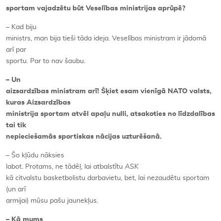
sportam vajadzētu būt Veselības ministrijas aprūpē?
– Kad biju
ministrs, man bija tieši tāda ideja. Veselības ministram ir jādomā
arī par
sportu. Par to nav šaubu.
– Un
aizsardzības ministram arī! Šķiet esam vienīgā NATO valsts,
kuras Aizsardzības
ministrija sportam atvēl apaļu nulli, atsakoties no līdzdalības
tai tik
nepieciešamās sportiskas nācijas uzturēšanā.
– Šo kļūdu nāksies
labot. Protams, ne tādēļ, lai atbalstītu
ASK
kā citvalstu basketbolistu darbavietu, bet, lai nezaudētu sportam
(un arī
armijai) mūsu pašu jaunekļus.
– Kā mums