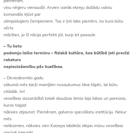
piemēram,
viņu nēģeru vienaudži. Arvien vairāk ebreju dažādu valstu
komandās kļūst par
olimpiskajiem čempioniem. Tas ir ļoti labs piemērs, no kura būtu
vērts
mācīties, jo šī nācija perfekti jūt, kurp iet pasaule.
– Tu lieto
padomju laika terminu – fiziskā kultūra, kas būtībā ļoti precīzi
raksturo
nepieciešamību pēc kustības.
– Deviņdesmito gadu
sākumā mēs bieži mainījām nosaukumus tikai tāpēc, lai būtu
citādāk. Arī
veselības aizsardzībā tolaik daudzas lietas bija labas un pareizas,
kuras tagad
nāksies atjaunot. Piemēram, galveno speciālistu institūciju. Nekur
mēs
neliksimies, nāksies vien Kaņepa labākās idejas mūsu veselības
aprūpē integrēt.