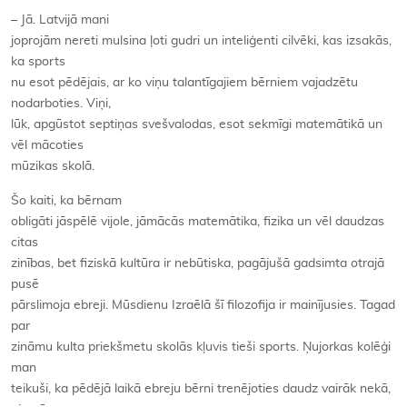
– Jā. Latvijā mani
joprojām nereti mulsina ļoti gudri un inteliģenti cilvēki, kas izsakās,
ka sports
nu esot pēdējais, ar ko viņu talantīgajiem bērniem vajadzētu
nodarboties. Viņi,
lūk, apgūstot septiņas svešvalodas, esot sekmīgi matemātikā un
vēl mācoties
mūzikas skolā.
Šo kaiti, ka bērnam
obligāti jāspēlē vijole, jāmācās matemātika, fizika un vēl daudzas
citas
zinības, bet fiziskā kultūra ir nebūtiska, pagājušā gadsimta otrajā
pusē
pārslimoja ebreji. Mūsdienu Izraēlā šī filozofija ir mainījusies. Tagad
par
zināmu kulta priekšmetu skolās kļuvis tieši sports. Ņujorkas kolēģi
man
teikuši, ka pēdējā laikā ebreju bērni trenējoties daudz vairāk nekā,