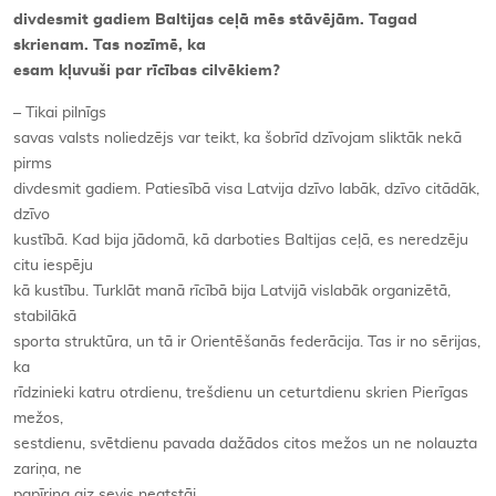
divdesmit gadiem Baltijas ceļā mēs stāvējām. Tagad
skrienam. Tas nozīmē, ka
esam kļuvuši par rīcības cilvēkiem?
– Tikai pilnīgs
savas valsts noliedzējs var teikt, ka šobrīd dzīvojam sliktāk nekā
pirms
divdesmit gadiem. Patiesībā visa Latvija dzīvo labāk, dzīvo citādāk,
dzīvo
kustībā. Kad bija jādomā, kā darboties Baltijas ceļā, es neredzēju
citu iespēju
kā kustību. Turklāt manā rīcībā bija Latvijā vislabāk organizētā,
stabilākā
sporta struktūra, un tā ir Orientēšanās federācija. Tas ir no sērijas,
ka
rīdzinieki katru otrdienu, trešdienu un ceturtdienu skrien Pierīgas
mežos,
sestdienu, svētdienu pavada dažādos citos mežos un ne nolauzta
zariņa, ne
papīriņa aiz sevis neatstāj.