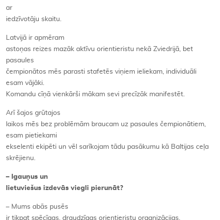
ar
iedzīvotāju skaitu.
Latvijā ir apmēram
astoņas reizes mazāk aktīvu orientieristu nekā Zviedrijā, bet
pasaules
čempionātos mēs parasti stafetēs viņiem ieliekam, individuāli
esam vājāki.
Komandu cīņā vienkārši mākam sevi precīzāk manifestēt.
Arī šajos grūtajos
laikos mēs bez problēmām braucam uz pasaules čempionātiem,
esam pietiekami
ekselenti ekipēti un vēl sarīkojam tādu pasākumu kā Baltijas ceļa
skrējienu.
– Igauņus un
lietuviešus izdevās viegli pierunāt?
– Mums abās pusēs
ir tikpat spēcīgas, draudzīgas orientieristu organizācijas.