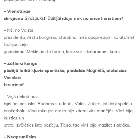
– Vienotības
skrējiena
Sirdspuksti Baltijai
ideja nāk no orientieristiem?
– Nē, no Valsts
prezidenta. Ārstu kongresa starpbrīdī mēs apspriedām, kā atzīmēt
Baltijas ceļa
gadadienu. Meklējām to formu, kurā var līdzdarboties katrs.
– Zatlera kungs
pēdējā laikā kļuvis sportisks, piedalās
Magnētā
, pieteicies
Vienības
braucienā
!
– Viņš nekad nav
bijis nesportisks. Būdams students, Valdis Zatlers ļoti labi spēlēja
basketbolu. Viņa roka pie groza bija krietni virs manējās. Viņš bija
kustīgs un
prata izvēlēties īsto pozīciju. Tiesa, tad viņš bija mazliet slaidāks.
– Neaprunāsim