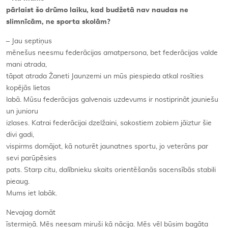
pārlaist šo drūmo laiku, kad budžetā nav naudas ne
slimnīcām, ne sporta skolām?
–
Jau septiņus
mēnešus neesmu federācijas amatpersona, bet federācijas valde
mani atrada,
tāpat atrada Žaneti Jaunzemi un mūs piespieda atkal rosīties
kopējās lietas
labā. Mūsu federācijas galvenais uzdevums ir nostiprināt jauniešu
un junioru
izlases. Katrai federācijai dzelžaini, sakostiem zobiem jāiztur šie
divi gadi,
vispirms domājot, kā noturēt jaunatnes sportu, jo veterāns par
sevi parūpēsies
pats. Starp citu, dalībnieku skaits orientēšanās sacensībās stabili
pieaug.
Mums iet labāk.
Nevajag domāt
īstermiņā. Mēs neesam miruši kā nācija. Mēs vēl būsim bagāta