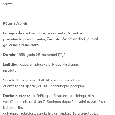
valsts.
Pēteris Apinis
Latvijas Ārstu biedrības prezidents, Ministru
prezidenta padomnieks, žurnāla
World Medical Journal
galvenais redaktors
Dzimis
: 1958. gada 25. novembrī Rīgā
Izglītība
: Rīgas 5. vidusskola, Rīgas Medicīnas
institūts
Sportā
: trenējies vieglatlētikā, šahā, basketbolā un
orientēšanās sportā, ar kuru nodarbojas joprojām
Darba pieredze
: strādājis par ārstu anesteziologu, bijis
veselības ministrs, 6. un 7. Saeimas deputāts, vairāku žurnālu un
izdevniecību
galvenais redaktors, sarakstījis un veidojis 16 grāmatas par