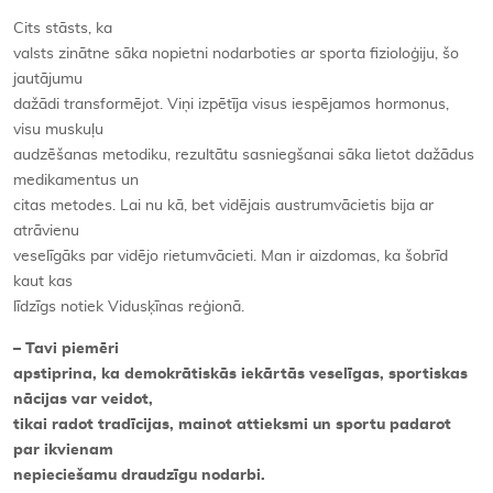
Cits stāsts, ka
valsts zinātne sāka nopietni nodarboties ar sporta fizioloģiju, šo
jautājumu
dažādi transformējot. Viņi izpētīja visus iespējamos hormonus,
visu muskuļu
audzēšanas metodiku, rezultātu sasniegšanai sāka lietot dažādus
medikamentus un
citas metodes. Lai nu kā, bet vidējais austrumvācietis bija ar
atrāvienu
veselīgāks par vidējo rietumvācieti. Man ir aizdomas, ka šobrīd
kaut kas
līdzīgs notiek Vidusķīnas reģionā.
– Tavi piemēri
apstiprina, ka demokrātiskās iekārtās veselīgas, sportiskas
nācijas var veidot,
tikai radot tradīcijas, mainot attieksmi un sportu padarot
par ikvienam
nepieciešamu draudzīgu nodarbi.