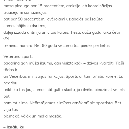
masa pieauga par 15 procentiem, ataksija jeb koordinācijas
traucējumi samazinājās
pat par 50 procentiem, ievērojami uzlabojās pašsajūta,
samazinājās sirdsritms,
daļēji izzuda aritmija un citas kaites. Tiesa, dažu gadu laikā četri
vīri
treniņos nomira. Bet 90 gadu vecumā tas pieder pie lietas.
Veterānu sports
pagarina gan mūža ilgumu, gan visizteiktāk – dzīves kvalitāti. Tieši
tādas ir
arī Veselības ministrijas funkcijas. Sports ar tām pilnībā korelē. Es
negribu
teikt, ka tas ļauj samazināt gultu skaitu, jo cilvēks piedzimst vesels,
bet
nomirst slims. Neārstējamas slimības atnāk arī pie sportista. Bet
viņu tās
piemeklē vēlāk un moka mazāk.
– Iznāk, ka