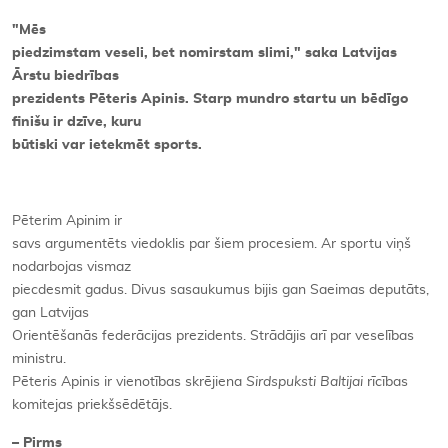
"Mēs
Kontakti
piedzimstam veseli, bet nomirstam slimi," saka Latvijas
Ārstu biedrības
prezidents Pēteris Apinis. Starp mundro startu un bēdīgo
finišu ir dzīve, kuru
būtiski var ietekmēt sports.
Pēterim Apinim ir
savs argumentēts viedoklis par šiem procesiem. Ar sportu viņš
nodarbojas vismaz
piecdesmit gadus. Divus sasaukumus bijis gan Saeimas deputāts,
gan Latvijas
Orientēšanās federācijas prezidents. Strādājis arī par veselības
ministru.
Pēteris Apinis ir vienotības skrējiena
Sirdspuksti Baltijai
rīcības
komitejas priekšsēdētājs.
– Pirms