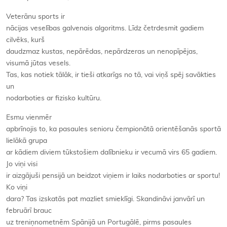
Veterānu sports ir
nācijas veselības galvenais algoritms. Līdz četrdesmit gadiem
cilvēks, kurš
daudzmaz kustas, nepārēdas, nepārdzeras un nenopīpējas,
visumā jūtas vesels.
Tas, kas notiek tālāk, ir tieši atkarīgs no tā, vai viņš spēj savākties
un
nodarboties ar fizisko kultūru.
Esmu vienmēr
apbrīnojis to, ka pasaules senioru čempionātā orientēšanās sportā
lielākā grupa
ar kādiem diviem tūkstošiem dalībnieku ir vecumā virs 65 gadiem.
Jo viņi visi
ir aizgājuši pensijā un beidzot viņiem ir laiks nodarboties ar sportu!
Ko viņi
dara? Tas izskatās pat mazliet smieklīgi. Skandināvi janvārī un
februārī brauc
uz treniņnometnēm Spānijā un Portugālē, pirms pasaules