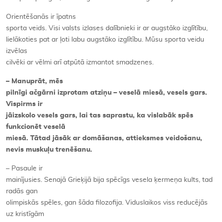
Orientēšanās ir īpatns
sporta veids. Visi valsts izlases dalībnieki ir ar augstāko izglītību,
lielākoties pat ar ļoti labu augstāko izglītību. Mūsu sporta veidu
izvēlas
cilvēki ar vēlmi arī atpūtā izmantot smadzenes.
– Manuprāt, mēs
pilnīgi ačgārni izprotam atziņu – veselā miesā, vesels gars.
Vispirms ir
jāizskolo vesels gars, lai tas saprastu, ka vislabāk spēs
funkcionēt veselā
miesā. Tātad jāsāk ar domāšanas, attieksmes veidošanu,
nevis muskuļu trenēšanu.
– Pasaule ir
mainījusies. Senajā Grieķijā bija spēcīgs vesela ķermeņa kults, tad
radās gan
olimpiskās spēles, gan šāda filozofija. Viduslaikos viss reducējās
uz kristīgām