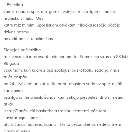
– Es teiktu –
vairāk naudas sportam, garāks vidējais mūža ilgums, mazāk
hronisku slimību. Mēs
katrs reiz mirsim. Sportiskam cilvēkam ir lielāka iespēja pēdējo
dzīves posmu
pavadīt bez citu palīdzības.
Sidnejas pašvaldība
reiz veica ļoti interesantu eksperimentu. Sameklēja vīrus no 83 līdz
99 gadu
vecumam, kuri kādreiz bija spēlējuši basketbolu, sadalīja viņus
trijās grupās
pa 24 cilvēkiem un katru rītu ar autobusiem veda uz sporta zāli.
Tur viņiem
bija ilga un lēna iesildīšanās, kam sekoja piespēles, dribls, metieni,
atkal
izstaipīšanās, citi basketbola treniņu elementi, pēc tam
savstarpējas spēles,
atsildīšanās, baseins, sauna… Un tā sešas dienas nedēļā. Šiem
vīriem muskuļu