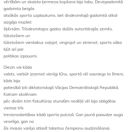
vērtībām un skaista ķermeņa kopšana bija tabu. Deviņpadsmitā
gadsimta beigās
atsākās sporta uzplaukums, bet divdesmitajā gadsimtā atkal
aizgāja mazliet
šķērsām. Trīsdesmitajos gados dažās autoritārajās zemēs,
tūkstošiem un
tūkstošiem vienlaikus soļojot, vingrojot un skrienot, sports sāka
kļūt arī par
politikas izpausmi.
Diezin vai kāda
valsts, varbūt izņemot vienīgi Ķīnu, sportā vēl sasniegs to līmeni,
kāds bija
patiesībā ļoti diktatoriskajā Vācijas Demokrātiskajā Republikā.
Katram skolēnam
pēc divām trim fizkultūras stundām nedēļā vēl bija obligātas
vismaz trīs
treniņnodarbības kādā sporta pulciņā. Gan jaunā paaudze auga
veselīga, gan no
šīs masas varēja atlasīt talantus čempionu audzināšanai.