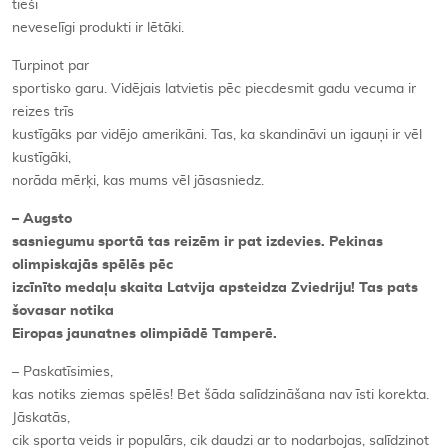
tieši
neveselīgi produkti ir lētāki.
Turpinot par
sportisko garu. Vidējais latvietis pēc piecdesmit gadu vecuma ir
reizes trīs
kustīgāks par vidējo amerikāni. Tas, ka skandināvi un igauņi ir vēl
kustīgāki,
norāda mērķi, kas mums vēl jāsasniedz.
– Augsto
sasniegumu sportā tas reizēm ir pat izdevies. Pekinas
olimpiskajās spēlēs pēc
izcīnīto medaļu skaita Latvija apsteidza Zviedriju! Tas pats
šovasar notika
Eiropas jaunatnes olimpiādē Tamperē.
– Paskatīsimies,
kas notiks ziemas spēlēs! Bet šāda salīdzināšana nav īsti korekta.
Jāskatās,
cik sporta veids ir populārs, cik daudzi ar to nodarbojas, salīdzinot