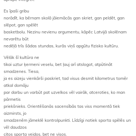
Es īpaši gribu
norādīt, ka bērnam skolā jāiemācās gan skriet, gan peldēt, gan
slēpot, gan spēlēt
basketbolu. Nezinu nevienu argumentu, kāpēc Latvijā skolēnam
nevarētu būt
nedēļā trīs šādas stundas, kurās viņš apgūtu fizisko kultūru.
Vēlāk šī kultūra ne
tikai uztur ķermeni veselu, bet ļauj arī atslogot, atpūtināt
smadzenes. Tiesa,
ja es aizeju vienkārši paskriet, tad visus desmit kilometrus tomēr
atkal domāju
par darbu un varbūt pat uzvelkos vēl vairāk, atceroties, ko man
pārmetis
priekšnieks. Orientēšanās sacensībās tas viss momentā tiek
aizmirsts, jo
smadzenēm jāmeklē kontrolpunkti. Līdzīgi notiek sporta spēlēs un
vēl daudzos
citos sporta veidos, bet ne visos.