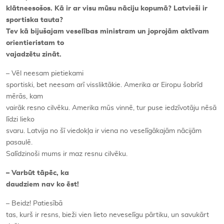
klātneesošos. Kā ir ar visu mūsu nāciju kopumā? Latvieši ir
sportiska tauta?
Tev kā bijušajam veselības ministram un joprojām aktīvam
orientieristam to
vajadzētu zināt.
– Vēl neesam pietiekami
sportiski, bet neesam arī vissliktākie. Amerika ar Eiropu šobrīd
mērās, kam
vairāk resno cilvēku. Amerika mūs vinnē, tur puse iedzīvotāju nēsā
līdzi lieko
svaru. Latvija no šī viedokļa ir viena no veselīgākajām nācijām
pasaulē.
Salīdzinoši mums ir maz resnu cilvēku.
– Varbūt tāpēc, ka
daudziem nav ko ēst!
– Beidz! Patiesībā
tas, kurš ir resns, bieži vien lieto neveselīgu pārtiku, un savukārt