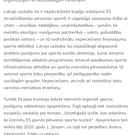
organizācijām un līdzatbildīgām ministrijām.
Latvija uzskata, ka ir nepieciešams kopīgs redzējums ES
struktūrlīdzekļu piesaistei sportā. Ir vajadzīga saskaņota rīcība ar
citām – veselības, labklājības, uzņēmējdarbības – jomām, lai
meklētu elastīgus risinājumus partnerībai – valsts, pašvaldība,
privātais sektors – un tā nodrošinātu nepieciešamo finansējumu
sporta attīstībai. Latvija uzskata, ka visplašākajā diapazonā
skatāms jautājums par sporta sociālo dimensiju, kuras ietvaros
izstrādājamas atbalsta programmas, ietverot pasākumus sporta
infrastruktūras attīstībai un sporta inventāra pilnveidošanai, tā
veicinot sporta bāzu pieejamību, arī pielāgojamību visām
sociālajām grupām. Nepieciešams veicināt arī statistikas datu
vienotas metodikas ieviešanu.
Turklāt Eiropas Komisija šobrīd internetā organizē sporta
jautājumu sabiedrisko apspriešanu. Šajā aptaujā tiek noskaidrots
eiropiešu viedoklis par tematu „Stratēģiskā izvēle, kas izdarāma,
lai īstenotu ES jaunās pilnvaras sporta nozarē". Apspriešana tiek
veikta līdz 2010. gada 1. jūnijam, un tajā var piedalīties ikviens
interesents. Saite uz aptauju: