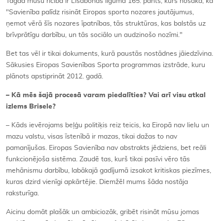
Tagad mūsu rīcībā ir Lisabonas līguma 165. pants, kurš nosaka, ka
"Savienība palīdz risināt Eiropas sporta nozares jautājumus,
ņemot vērā šīs nozares īpatnības, tās struktūras, kas balstās uz
brīvprātīgu darbību, un tās sociālo un audzinošo nozīmi."
Bet tas vēl ir tikai dokuments, kurā paustās nostādnes jāiedzīvina.
Sākusies Eiropas Savienības Sporta programmas izstrāde, kuru
plānots apstiprināt 2012. gadā.
– Kā mēs šajā procesā varam piedalīties? Vai arī visu atkal
izlems Brisele?
– Kāds ievērojams beļģu politiķis reiz teicis, ka Eiropā nav lielu un
mazu valstu, visas īstenībā ir mazas, tikai dažas to nav
pamanījušas. Eiropas Savienība nav abstrakts jēdziens, bet reāli
funkcionējoša sistēma. Zaudē tas, kurš tikai pasīvi vēro tās
mehānismu darbību, labākajā gadījumā izsakot kritiskas piezīmes,
kuras dzird vienīgi apkārtējie. Diemžēl mums šāda nostāja
raksturīga.
Aicinu domāt plašāk un ambiciozāk, gribēt risināt mūsu jomas