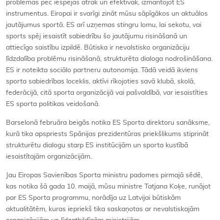
problēmas pēc iespējas ātrāk un efektīvāk, izmantojot ES
instrumentus. Eiropai ir svarīgi zināt mūsu sāpīgākos un aktuālos
jautājumus sportā. ES arī uzņemas stingru lomu, lai sekotu, vai
sports spēj iesaistīt sabiedrību šo jautājumu risināšanā un
attiecīgo saistību izpildē. Būtiska ir nevalstisko organizāciju
līdzdalība problēmu risināšanā, strukturēta dialoga nodrošināšana.
ES ir noteikta sociālo partneru autonomija. Tādā veidā ikviens
sporta sabiedrības loceklis, aktīvi rīkojoties savā klubā, skolā,
federācijā, citā sporta organizācijā vai pašvaldībā, var iesaistīties
ES sporta politikas veidošanā.
Barselonā februāra beigās notika ES Sporta direktoru sanāksme,
kurā tika apspriests Spānijas prezidentūras priekšlikums stiprināt
strukturētu dialogu starp ES institūcijām un sporta kustībā
iesaistītajām organizācijām.
Jau Eiropas Savienības Sporta ministru padomes pirmajā sēdē,
kas notika šā gada 10. maijā, mūsu ministre Tatjana Koķe, runājot
par ES Sporta programmu, norādīja uz Latvijai būtiskām
aktualitātēm, kuras iepriekš tika saskaņotas ar nevalstiskajām