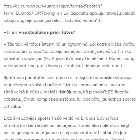
http://ec.europa.eu/yourvoice/ipm/forms/dispatch?
form=EUandSPORT&lang=en
Lai aizpildītu aptauju latviešu valodā,
labajā augšējā pusē jāizvēlas „Latviešu valoda".)
– Ir arī visaktuālākās prioritātes?
– Tās tiek vērtētas īstermiņā un ilgtermiņā. Lai katrs cilvēks varētu
nodarboties ar sportu, Latvijā iespējami ātrāk jāievieš ES Fizisko
aktivitāšu vadlīnijas (
EU Physical Activity Guidelines
). Mums svarīgi
arī stiprināt cīņu pret dopingu, ierobežot dopinga vielu apriti.
Ilgtermiņa prioritātes saistāmas ar Latvijas ekonomisko situāciju,
ar ievērojamo valsts budžeta līdzekļu samazinājumu sportam,
tādā veidā ir būtiski meklēt risinājumus, kā piesaistīt ES finanšu
atbalstu. Jārada kompleksa sistēma, lai veicinātu jaunatnes sporta
attīstību.
Līdz šim Latvijas sports tiešā veidā no Eiropas Savienības
struktūrfondiem līdzekļus nesaņēma. Toties tika nolemts sniegt
valsts galvojumus reģionālo olimpisko centru attīstībai. Arī ļoti