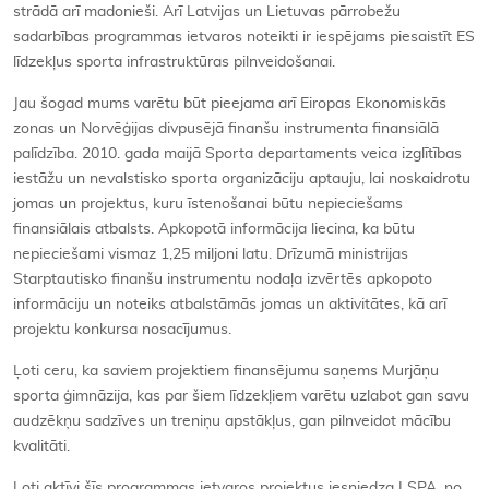
strādā arī madonieši. Arī Latvijas un Lietuvas pārrobežu
sadarbības programmas ietvaros noteikti ir iespējams piesaistīt ES
līdzekļus sporta infrastruktūras pilnveidošanai.
Jau šogad mums varētu būt pieejama arī Eiropas Ekonomiskās
zonas un Norvēģijas divpusējā finanšu instrumenta finansiālā
palīdzība. 2010. gada maijā Sporta departaments veica izglītības
iestāžu un nevalstisko sporta organizāciju aptauju, lai noskaidrotu
jomas un projektus, kuru īstenošanai būtu nepieciešams
finansiālais atbalsts. Apkopotā informācija liecina, ka būtu
nepieciešami vismaz 1,25 miljoni latu. Drīzumā ministrijas
Starptautisko finanšu instrumentu nodaļa izvērtēs apkopoto
informāciju un noteiks atbalstāmās jomas un aktivitātes, kā arī
projektu konkursa nosacījumus.
Ļoti ceru, ka saviem projektiem finansējumu saņems Murjāņu
sporta ģimnāzija, kas par šiem līdzekļiem varētu uzlabot gan savu
audzēkņu sadzīves un treniņu apstākļus, gan pilnveidot mācību
kvalitāti.
Ļoti aktīvi šīs programmas ietvaros projektus iesniedza LSPA, no