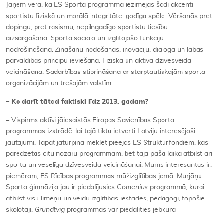
Jāņem vērā, ka ES Sporta programmā iezīmējas šādi akcenti –
sportistu fiziskā un morālā integritāte, godīga spēle. Vēršanās pret
dopingu, pret rasismu, nepilngadīgo sportistu tiesību
aizsargāšana. Sporta sociālo un izglītojošo funkciju
nodrošināšana. Zināšanu nodošanas, inovāciju, dialoga un labas
pārvaldības principu ieviešana. Fiziska un aktīva dzīvesveida
veicināšana. Sadarbības stiprināšana ar starptautiskajām sporta
organizācijām un trešajām valstīm.
– Ko darīt tātad faktiski līdz 2013. gadam?
– Vispirms aktīvi jāiesaistās Eiropas Savienības Sporta
programmas izstrādē, lai tajā tiktu ietverti Latviju interesējoši
jautājumi. Tāpat jāturpina meklēt pieejas ES Struktūrfondiem, kas
paredzētas citu nozaru programmām, bet tajā pašā laikā atbilst arī
sporta un veselīga dzīvesveida veicināšanai. Mums interesantas ir,
piemēram, ES Rīcības programmas mūžizglītības jomā. Murjāņu
Sporta ģimnāzija jau ir piedalījusies
Comenius
programmā, kurai
atbilst visu līmeņu un veidu izglītības iestādes, pedagogi, topošie
skolotāji.
Grundtvig
programmās var piedalīties jebkura