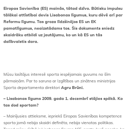
Eiropas Savienība (ES) mainās, tātad dzīvo. Būtisku impulsu
Kontakti
tālākai attīstībai devis Lisabonas līgumus, kuru dēvē arī par
Reformu līgumu. Tas groza līdzšinējos ES un EK
pamatlīgumus, neaizstādams tos. Šis dokuments sniedz
skaidrāku atbildi uz jautājumu, ko un kā ES un tās
dalībvalstis dara.
Mūsu lasītājus interesē sporta iespējamais guvums no šīm
pārmaiņām. Par to saruna ar Izglītības un zinātnes ministrijas
Sporta departamenta direktori
Agru Brūni.
– Lisabonas līgums 2009. gada 1. decembrī stājies spēkā. Ko
tas dod sportam?
– Mainījusies attieksme, iepriekš Eiropas Savienības kompetence
sporta jomā nebija skaidri definēta, nebija vienotas politikas.