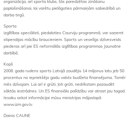
organizācija, arī sporta klubs, tās paredzētas zināšanu
paplašināšanai, lai varētu pielāgoties pārmaiņām sabiedrībā un
darba tirgū.
Sporta
izglītības speciālisti, piedaloties
Caurviju
programmā, var saņemt
stipendijas mācību braucieniem. Sports un veselīgs dzīvesveids
piederas arī pie ES neformālās izglītības programmas
Jaunatne
darbībā
.
Kopš
2008. gada rudens sports Latvijā zaudējis 14 miljonus latu jeb 50
procentus no iepriekšējo gadu valsts budžeta finansējuma. Tomēr
mēs dzīvojam. Lai arī ir grūti, ļoti grūti, nedrīkstam pazaudēt
sāktās iestrādnes. Un ES finansiālo palīdzību var atrast jau tagad.
Iesaku sekot informācijai mūsu ministrijas mājaslapā
www.izm.gov.lv.
Dainis CAUNE