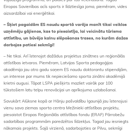
vajadzīga programma, un paldies par tās veicināšanu. Tagad
Eiropas Savienības acīs sports ir līdztiesīga joma, piemēram, vides
aizsardzībai vai enerģētikai.
– Šķiet pagaidām ES naudu sportā varēja manīt tikai veiklos
uzņēmēju gājienos, kas to piesaistīja, lai veicinātu tūrisma
attīstību, un būvēja kalnu slēpošanas trases, no kurām dažas
darbojas patiesi sekmīgi!
– Ne tikai. Arī īstenojot dažādus projektus zinātnes un reģionālās
attīstības ietvaros. Piemēram, Latvijas Sporta pedagoģijas
akadēmija jau otro gadu saņem ES naudu doktorantu stipendijām,
un interese par mums tik nepieciešamo sporta zinātni akadēmijā
krietni augusi. Tāpat LSPA piešķirts mazliet vairāk par 100
tūkstošiem latu telpu renovācijai un aprīkojuma uzlabošanai.
Savukārt Alūksne kopā ar Hānju pašvaldību Igaunijā jau īstenojusi
vienu sava ziemas sporta centra
Mežinieki
attīstības projektu,
piesaistot Eiropas Reģionālās attīstības fondu (ERAF) Pārrobežu
sadarbības programmām paredzētos līdzekļus. Tagad jau iesniegts
nākamais projekts. Šajā virzienā, sadarbojoties ar Pilvu, sekmīgi