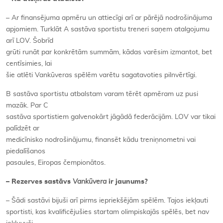
– Ar finansējuma apmēru un attiecīgi arī ar pārējā nodrošinājuma
apjomiem. Turklāt A sastāva sportistu treneri saņem atalgojumu
arī LOV. Šobrīd
grūti runāt par konkrētām summām, kādas varēsim izmantot, bet
centīsimies, lai
šie atlēti Vankūveras spēlēm varētu sagatavoties pilnvērtīgi.
B sastāva sportistu atbalstam varam tērēt apmēram uz pusi
mazāk. Par C
sastāva sportistiem galvenokārt jāgādā federācijām. LOV var tikai
palīdzēt ar
medicīnisko nodrošinājumu, finansēt kādu treniņnometni vai
piedalīšanos
pasaules, Eiropas čempionātos.
– Rezerves sastāvs
Vankūvera
ir jaunums?
– Šādi sastāvi bijuši arī pirms iepriekšējām spēlēm. Tajos iekļauti
sportisti, kas kvalificējušies startam olimpiskajās spēlēs, bet nav