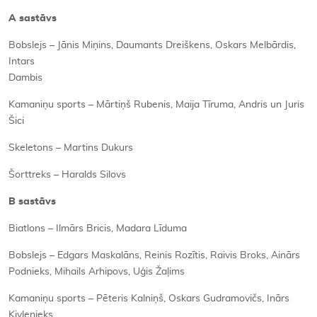
A sastāvs
Bobslejs – Jānis Miņins, Daumants Dreiškens, Oskars Melbārdis,
Intars
Dambis
Kamaniņu sports – Mārtiņš Rubenis, Maija Tīruma, Andris un Juris
Šici
Skeletons – Martins Dukurs
Šorttreks – Haralds Silovs
B sastāvs
Biatlons – Ilmārs Bricis, Madara Līduma
Bobslejs – Edgars Maskalāns, Reinis Rozītis, Raivis Broks, Ainārs
Podnieks, Mihails Arhipovs, Uģis Žaļims
Kamaniņu sports – Pēteris Kalniņš, Oskars Gudramovičs, Inārs
Kivlenieks