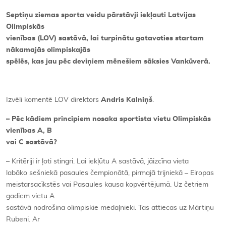
Septiņu ziemas sporta veidu pārstāvji iekļauti Latvijas
Kontakti
Olimpiskās
vienības (LOV) sastāvā, lai turpinātu gatavoties startam
nākamajās olimpiskajās
spēlēs, kas jau pēc deviņiem mēnešiem sāksies Vankūverā.
Izvēli komentē LOV direktors
Andris Kalniņš
.
– Pēc kādiem principiem nosaka sportista vietu Olimpiskās
vienības A, B
vai C sastāvā?
– Kritēriji ir ļoti stingri. Lai iekļūtu A sastāvā, jāizcīna vieta
labāko sešniekā pasaules čempionātā, pirmajā trijniekā – Eiropas
meistarsacīkstēs vai Pasaules kausa kopvērtējumā. Uz četriem
gadiem vietu A
sastāvā nodrošina olimpiskie medaļnieki. Tas attiecas uz Mārtiņu
Rubeni. Ar