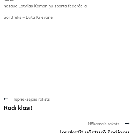
nosauc Latvijas Kamaniņu sporta federācija
Šorttreks – Evita Krievāne
Iepriekšējais raksts
Rādi klasi!
Nākamais raksts
Ierakstīt vēsturē šodienu