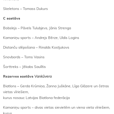
Skeletons – Tomass Dukurs
C sastāvs
Bobslejs – Pāvels Tulubjevs, Jānis Strenga
Kamaniņu sports – Andrejs Bērze, Uldis Logins
Distanču slēpošana – Rinalds Kostjukovs
Snovbords – Toms Vasins
Šorttreks – Jēkabs Saulītis
Rezerves sastāvs
Vankūvera
Biatlons – Gerda Krūmiņa, Žanna Juškāne, Līga Glāzere un četras
vietas vīriešiem,
kurus nosauc Latvijas Biatlona federācija
Kamaniņu sports – divas vietas sievietēm un viena vieta vīriešiem,
kurus