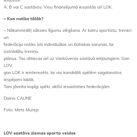
iekļuvuši
A, B vai C sastāvos. Viņu finansējumā iesaistās arī LOK.
– Kas notiks tālāk?
– Nākamnedēļ sāksies līgumu slēgšana. Ar katru sportistu, treneri
un
federāciju notiks ļoti individuālas un būtiskas sarunas, lai
izstrādātu treniņu
plānus. Tas attiecas arī uz
Vankūveras
sastāvā iekļautajiem. Gan
LOV,
gan LOK ir ieinteresēts, lai visi kandidāti spēlēm sagatavotos
iespējami labāk.
Tam jāvelta kopīgi spēki, aktīvi iesaistoties federācijām.
Dainis CAUNE
Foto: Mets Murejs
LOV sastāvs ziemas sporta veidos