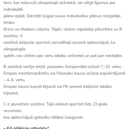
tiem, kas iekļuvuši olimpiskajā sešniekā, var slēgt līgumus par
individuālā
plāna izpildi. Diemžēl šogad savus individuālos plānus neizpildīja
Ilmārs
Bricis un Madara Līduma. Tāpēc viņiem vajadzēja pārcelties uz B
sastāvu. A
sastāvā iekļautie sportisti aizvadītajā sezonā apliecinājuši, ka
olimpiskajās
spēlēs var cīnīties par vietu labāko sešniekā un pat par medaļām.
B sastāvā varēja iekļūt, pasaules čempionātā izcīnot 7.-10. vietu,
Eiropas meistarsacīkstēs vai Pasaules kausa izcīņas kopvērtējumā
– 4.-6. vietu,
Eiropas kausa kopvērtējumā vai PK posmā iekļūstot labāko
trijniekā.
C ir jaunatnes sastāvs. Tajā iekļauti sportisti līdz 23 gadu
vecumam,
kas apliecinājuši gatavību tālākai izaugsmei.
– Kā atšķiras atbalsts?