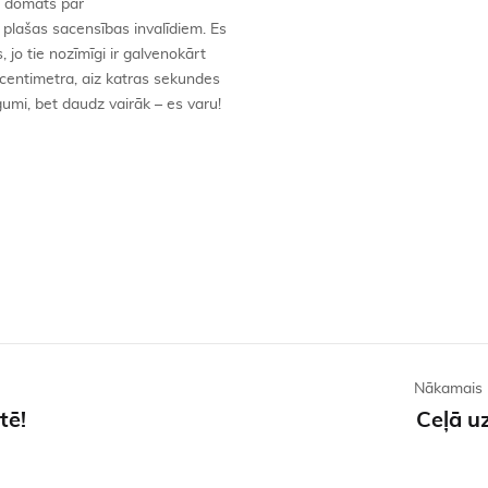
z domāts par
 plašas sacensības invalīdiem. Es
 jo tie nozīmīgi ir galvenokārt
a centimetra, aiz katras sekundes
gumi, bet daudz vairāk – es varu!
Nākamais 
tē!
Ceļā u