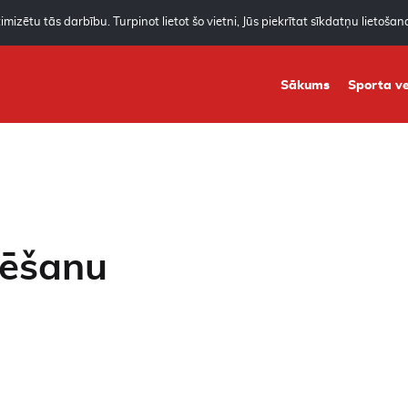
mizētu tās darbību. Turpinot lietot šo vietni, Jūs piekrītat sīkdatņu lietoša
Sākums
Sporta ve
rēšanu