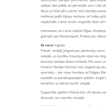
sacensties, pārspēt pretinieces. Sportotpriek
spējas, bet palīdz arī pilnveidot sevi. Līdz 
tikusi, jo tikai pērn pirmo reizi startēja pa
meitenei patīk šķēpa mešana, arī lodes grūš
nopietnāki, Lienei arvien augstāki kļūst arī 
Interesanti, ka Liene mācās Rīgas Stradiņa
grib kļūt par fizioterapeiti. Prakse jau sākus
Es varu!
Ingrīda
Priede strādā Jelgavā par pārdevēju somu
veikalā, un kustību traucējumi viņai nav lie
bronzas medaļu diska mešanā. Par savu ceļu 
trenerei Marijai Ukstiņai, kas Jelgavā ap se
sportistu – pie viņas trenējas arī Edgars Ber
kandidē uz paralimpiskajām spēlēm. Kopā ir 
trenēties un dzīvot tomēr vieglāk.
Šogad līdz spēlēm Pekinā būs vēl daudz sac
ārzemēs, kur startēs mūsējie.