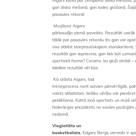
Aigars kļuva par čempionu diska mešanā, p
gan diska mešanā, gan lodes grūšanā. Šajās
pasaules rekordi.
Murjāņos Aigars
pārbaudīja ziemā paveikto. Rezultāti vairāk 
tālāk par pasaules rekordu (to gan var apstip
viss atbilst starptautiskajiem standartiem). 
rezultāti gan iepriecina, gan liek būt uzma
sportiskā forma? Cerams, ka gluži otrādi – 
labākie rezultāti vēl būs.
Kā stāsta Aigars, tad
treniņprocess norit aizvien pilnvērtīgāk, p
valsts atbalstam, lielāku vērību var pievē
peldēšanai. Katrā ziņā sportists un reizē arī
federācijas prezidents no savām pozīcijām 
nedomā.
Vieglatlēts un
basketbolists.
Edgars Bergs vienmēr ir spor