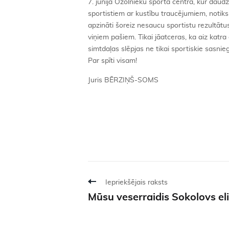
7. jūnijā Ozolnieku sporta centrā, kur daud
sportistiem ar kustību traucējumiem, notiks
apzināti šoreiz nesaucu sportistu rezultātus,
viņiem pašiem. Tikai jāatceras, ka aiz katr
simtdaļas slēpjas ne tikai sportiskie sasnie
Par spīti visam!
Juris BĒRZIŅŠ-SOMS
Iepriekšējais raksts
Mūsu veserraidis Sokolovs eli