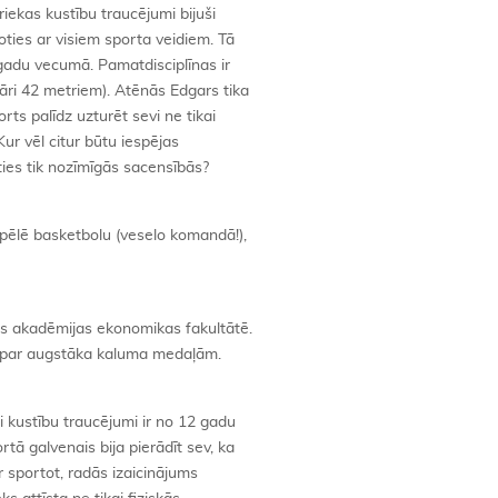
iekas kustību traucējumi bijuši
oties ar visiem sporta veidiem. Tā
 gadu vecumā. Pamatdisciplīnas ir
āri 42 metriem). Atēnās Edgars tika
rts palīdz uzturēt sevi ne tikai
Kur vēl citur būtu iespējas
ties tik nozīmīgās sacensībās?
spēlē basketbolu (veselo komandā!),
bas akadēmijas ekonomikas fakultātē.
ā par augstāka kaluma medaļām.
ei kustību traucējumi ir no 12 gadu
ā galvenais bija pierādīt sev, ka
 sportot, radās izaicinājums