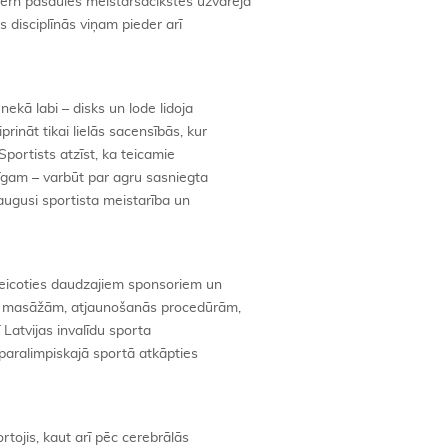
ērn pasaules meistarsacīkstēs uzvarēja
 disciplīnās viņam pieder arī
nekā labi – disks un lode lidoja
rināt tikai lielās sacensībās, kur
Sportists atzīst, ka teicamie
nīgam – varbūt par agru sasniegta
augusi sportista meistarība un
ateicoties daudzajiem sponsoriem un
rst masāžām, atjaunošanās procedūrām,
 Latvijas invalīdu sporta
paralimpiskajā sportā atkāpties
tojis, kaut arī pēc cerebrālās