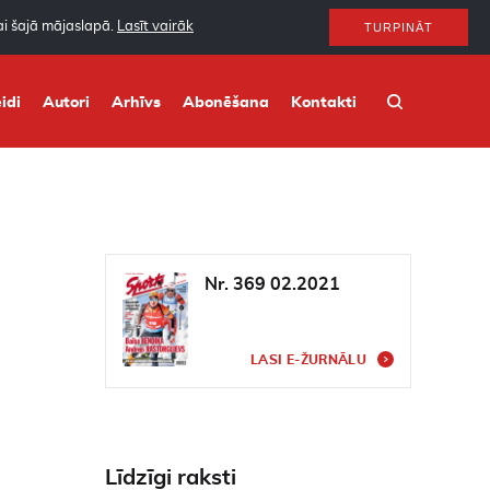
nai šajā mājaslapā.
Lasīt vairāk
TURPINĀT
idi
Autori
Arhīvs
Abonēšana
Kontakti
Nr. 369 02.2021
LASI E-ŽURNĀLU
Līdzīgi raksti