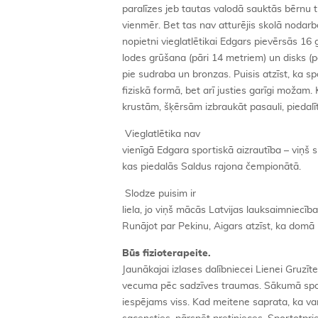
paralīzes jeb tautas valodā sauktās bērnu tr
vienmēr. Bet tas nav atturējis skolā nodarb
nopietni vieglatlētikai Edgars pievērsās 16
lodes grūšana (pāri 14 metriem) un disks (p
pie sudraba un bronzas. Puisis atzīst, ka spo
fiziskā formā, bet arī justies garīgi možam. 
krustām, šķērsām izbraukāt pasauli, piedalī
Vieglatlētika nav
vienīgā Edgara sportiskā aizrautība – viņš 
kas piedalās Saldus rajona čempionātā.
Slodze puisim ir
liela, jo viņš mācās Latvijas lauksaimniecī
Runājot par Pekinu, Aigars atzīst, ka dom
Būs fizioterapeite.
Jaunākajai izlases dalībniecei Lienei Gruzīt
vecuma pēc sadzīves traumas. Sākumā sport
iespējams viss. Kad meitene saprata, ka var