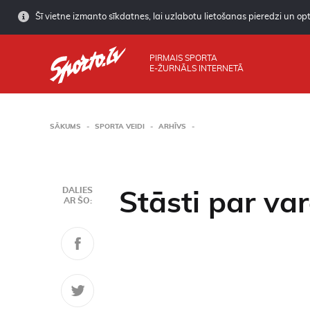
Šī vietne izmanto sīkdatnes, lai uzlabotu lietošanas pieredzi un opti
PIRMAIS SPORTA
E-ŽURNĀLS INTERNETĀ
SĀKUMS
SPORTA VEIDI
ARHĪVS
DALIES
Stāsti par va
AR ŠO: