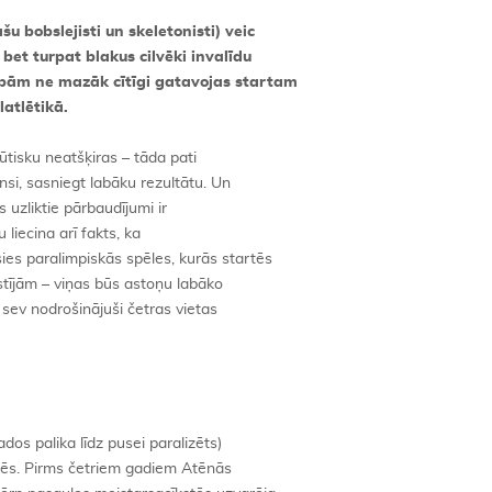
šu bobslejisti un skeletonisti) veic
bet turpat blakus cilvēki invalīdu
ībām ne mazāk cītīgi gatavojas startam
atlētikā.
būtisku neatšķiras – tāda pati
nsi, sasniegt labāku rezultātu. Un
s uzliktie pārbaudījumi ir
liecina arī fakts, ka
ies paralimpiskās spēles, kurās startēs
akstījām – viņas būs astoņu labāko
sev nodrošinājuši četras vietas
dos palika līdz pusei paralizēts)
ēlēs. Pirms četriem gadiem Atēnās