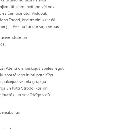
s attīsta ne tikai fiziskās
skaļiem tituliem meitene vēl nav
saules čempionātā. Vislabāk
ana.Tagad, kad treniņi kļuvuši
mērķi – Pekinā tūriste viņa nebūs.
 universtātē un
ies.
guši Atēnu olimpiskajās spēlēs iegūt
sportā viņa ir ļoti pateicīga
vi pulcējusi veselu grupiņu
gs un Ivita Strode, kas arī
jautrāk, un sev līdzīgo vidū
ensību, arī