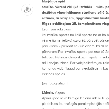
Murjāņos spīd
saulīte. Vareni vīri (kā izrādās – mūsu pa
dažādus vingrinājumus stadiona zālājā, 
ratiņos, ar kruķiem, apgrūtinātām kust
Rīgas atklātajam 25. čempionātam viegl
Esam jau rakstījuši,
ka invalīdu sports no lielā sporta ne ar ko 
vēlme (ja ne lielāka) uzvarēt, pārspēt sānce
pāri visam – pierādīt sev un citiem, ka dzīve
pārvarami.Par invalīdu sporta patieso būtību 
tūlīt pēc Pekinas olimpiskajām spēlēm sāks
arī Latvijas izlase. Par volejbolistēm jau r
komandu vidū. Tagad par vieglatlētiem, kas 
Pekinas spēlēs.
(pie fotogrāfijām)
Līderis.
Aigars
Apinis (pēc neveiksmīga lēciena ūdenī 18 ga
piedalīsies jau trešajās paralimpiskajās sp