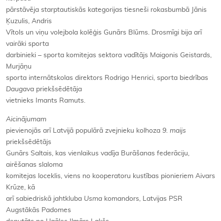
pārstāvēja starptautiskās kategorijas tiesneši rokasbumbā Jānis
Ķuzulis, Andris
Vītols un viņu volejbola kolēģis Gunārs Blūms. Drosmīgi bija arī
vairāki sporta
darbinieki – sporta komitejas sektora vadītājs Maigonis Geistards,
Murjāņu
sporta internātskolas direktors Rodrigo Henrici, sporta biedrības
Daugava
priekšsēdētāja
vietnieks Imants Ramuts.
Aicinājumam
pievienojās arī Latvijā populārā zvejnieku kolhoza
9. maijs
priekšsēdētājs
Gunārs Saltais, kas vienlaikus vadīja Burāšanas federāciju,
airēšanas slaloma
komitejas loceklis, viens no kooperatoru kustības pionieriem Aivars
Krūze, kā
arī sabiedriskā jahtkluba
Usma
komandors, Latvijas PSR
Augstākās Padomes