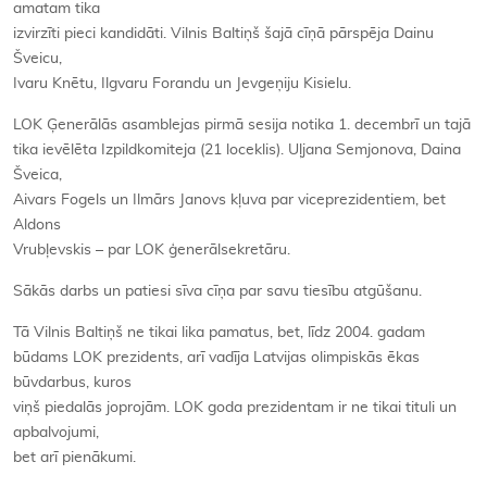
amatam tika
izvirzīti pieci kandidāti. Vilnis Baltiņš šajā cīņā pārspēja Dainu
Šveicu,
Ivaru Knētu, Ilgvaru Forandu un Jevgeņiju Kisielu.
LOK Ģenerālās asamblejas pirmā sesija notika 1. decembrī un tajā
tika ievēlēta Izpildkomiteja (21 loceklis). Uļjana Semjonova, Daina
Šveica,
Aivars Fogels un Ilmārs Janovs kļuva par viceprezidentiem, bet
Aldons
Vrubļevskis – par LOK ģenerālsekretāru.
Sākās darbs un patiesi sīva cīņa par savu tiesību atgūšanu.
Tā Vilnis Baltiņš ne tikai lika pamatus, bet, līdz 2004. gadam
būdams LOK prezidents, arī vadīja Latvijas olimpiskās ēkas
būvdarbus, kuros
viņš piedalās joprojām. LOK goda prezidentam ir ne tikai tituli un
apbalvojumi,
bet arī pienākumi.