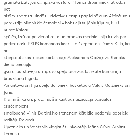
grāmatā
Latvijas olimpiskā vēsture
. "Tomēr drosminieki atradās
pat
aktīvo sportistu rindās. Iniciatīvas grupu papildināja un
Aicinājumu
parakstīja olimpiskie čempioni – bobslejists Jānis Ķipurs, kurš
nupat Kalgari
spēlēs, izcīnot pa vienai zelta un bronzas medaļai, bija kļuvis par
pārliecinošu PSRS komandas līderi, un šķēpmetējs Dainis Kūla, kā
arī
starptautiskās klases kārtslēcējs Aleksandrs Obižajevs. Senāku
dienu piecapļu
gvardi pārstāvēja olimpisko spēļu bronzas laureāte kamaniņu
braukšanā Ingrīda
Amantova un triju spēļu dalībnieki basketbolā Valdis Muižnieks un
Jānis
Krūmiņš, kā arī, protams, šīs kustības aizsācējs pasaules
eksčempions
smaiļošanā Vilnis Baltiņš.No treneriem klāt bija padomju bobsleja
radītājs Rolands
Upatnieks un Ventspils vieglatlētu skolotājs Māris Grīva. Arbitru
korpusu