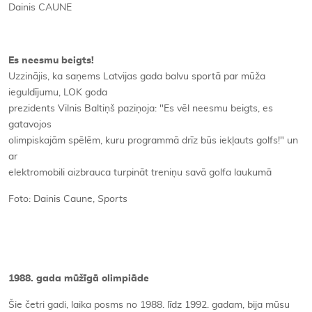
Dainis CAUNE
Es neesmu beigts!
Uzzinājis, ka saņems Latvijas gada balvu sportā par mūža
ieguldījumu, LOK goda
prezidents Vilnis Baltiņš paziņoja: "Es vēl neesmu beigts, es
gatavojos
olimpiskajām spēlēm, kuru programmā drīz būs iekļauts golfs!" un
ar
elektromobili aizbrauca turpināt treniņu savā golfa laukumā
Foto: Dainis Caune,
Sports
1988. gada mūžīgā olimpiāde
Šie četri gadi, laika posms no 1988. līdz 1992. gadam, bija mūsu