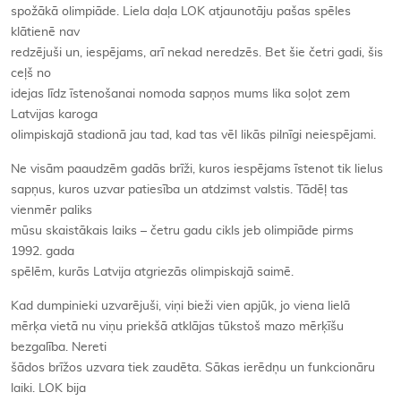
spožākā olimpiāde. Liela daļa LOK atjaunotāju pašas spēles
klātienē nav
redzējuši un, iespējams, arī nekad neredzēs. Bet šie četri gadi, šis
ceļš no
idejas līdz īstenošanai nomoda sapņos mums lika soļot zem
Latvijas karoga
olimpiskajā stadionā jau tad, kad tas vēl likās pilnīgi neiespējami.
Ne visām paaudzēm gadās brīži, kuros iespējams īstenot tik lielus
sapņus, kuros uzvar patiesība un atdzimst valstis. Tādēļ tas
vienmēr paliks
mūsu skaistākais laiks – četru gadu cikls jeb olimpiāde pirms
1992. gada
spēlēm, kurās Latvija atgriezās olimpiskajā saimē.
Kad dumpinieki uzvarējuši, viņi bieži vien apjūk, jo viena lielā
mērķa vietā nu viņu priekšā atklājas tūkstoš mazo mērķīšu
bezgalība. Nereti
šādos brīžos uzvara tiek zaudēta. Sākas ierēdņu un funkcionāru
laiki. LOK bija