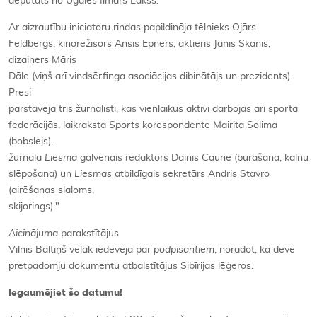
deputāts no Ugāles Ilmārs Lakšs.
Ar aizrautību iniciatoru rindas papildināja tēlnieks Ojārs
Feldbergs, kinorežisors Ansis Epners, aktieris Jānis Skanis,
dizainers Māris
Dāle (viņš arī vindsērfinga asociācijas dibinātājs un prezidents).
Presi
pārstāvēja trīs žurnālisti, kas vienlaikus aktīvi darbojās arī sporta
federācijās, laikraksta
Sports
korespondente Mairita Solima
(bobslejs),
žurnāla
Liesma
galvenais redaktors Dainis Caune (burāšana, kalnu
slēpošana) un
Liesmas
atbildīgais sekretārs Andris Stavro
(airēšanas slaloms,
skijorings)."
Aicinājuma
parakstītājus
Vilnis Baltiņš vēlāk iedēvēja par
podpisantiem
, norādot, kā dēvē
pretpadomju dokumentu atbalstītājus Sibīrijas lēģeros.
Iegaumējiet šo datumu!