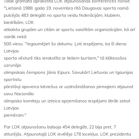
Tālāk grāmatā aprakstīta LOK atjaunošanas konferences norise:
"Lietainā 1988. gada 19. novembra rītā
Daugavas
sporta namā
pulcējās 483 delegāti no sporta veidu federācijām, klubiem,
biedrībām, LOK
atbalsta grupām un citām ar sportu saistītām organizācijām, kā arī
vairāk nekā
500 viesu. "Iegaumējiet šo datumu. Ļoti iespējams, ka šī diena
Latvijas
sporta vēsturē tiks ierakstīta ar lieliem burtiem," tā klātesošos
uzrunāja
olimpiskais čempions Jānis Ķipurs. Savukārt Lietuvas un Igaunijas
sportistu
pārstāvji apsveica latviešus ar uzdrošināšanos pirmajiem atjaunot
savu Nacionālo
olimpisko komiteju un izteica apņemšanos iespējami ātrāk sekot
Latvijas
piemēram."
Par LOK atjaunošanu balsoja 454 delegāti, 22 bija pret, 7
atturējās. Atjaunotajā LOK ievēlēja 178 locekļus. LOK prezidenta