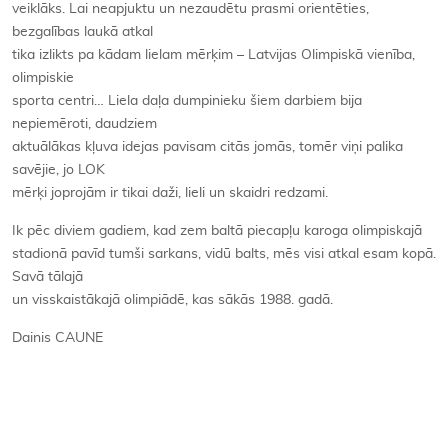
veiklāks. Lai neapjuktu un nezaudētu prasmi orientēties,
bezgalības laukā atkal
tika izlikts pa kādam lielam mērķim – Latvijas Olimpiskā vienība,
olimpiskie
sporta centri… Liela daļa dumpinieku šiem darbiem bija
nepiemēroti, daudziem
aktuālākas kļuva idejas pavisam citās jomās, tomēr viņi palika
savējie, jo LOK
mērķi joprojām ir tikai daži, lieli un skaidri redzami.
Ik pēc diviem gadiem, kad zem baltā piecapļu karoga olimpiskajā
stadionā pavīd tumši sarkans, vidū balts, mēs visi atkal esam kopā.
Savā tālajā
un visskaistākajā olimpiādē, kas sākās 1988. gadā.
Dainis CAUNE