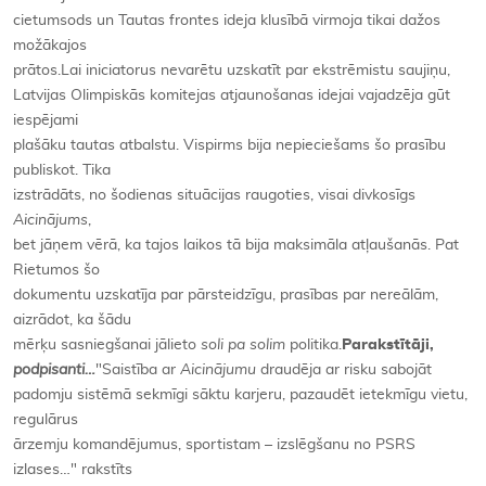
cietumsods un Tautas frontes ideja klusībā virmoja tikai dažos
možākajos
prātos.Lai iniciatorus nevarētu uzskatīt par ekstrēmistu saujiņu,
Latvijas Olimpiskās komitejas atjaunošanas idejai vajadzēja gūt
iespējami
plašāku tautas atbalstu. Vispirms bija nepieciešams šo prasību
publiskot. Tika
izstrādāts, no šodienas situācijas raugoties, visai divkosīgs
Aicinājums
,
bet jāņem vērā, ka tajos laikos tā bija maksimāla atļaušanās. Pat
Rietumos šo
dokumentu uzskatīja par pārsteidzīgu, prasības par nereālām,
aizrādot, ka šādu
mērķu sasniegšanai jālieto
soli pa solim
politika.
Parakstītāji,
podpisanti…
"Saistība ar
Aicinājumu
draudēja ar risku sabojāt
padomju sistēmā sekmīgi sāktu karjeru, pazaudēt ietekmīgu vietu,
regulārus
ārzemju komandējumus, sportistam – izslēgšanu no PSRS
izlases…" rakstīts