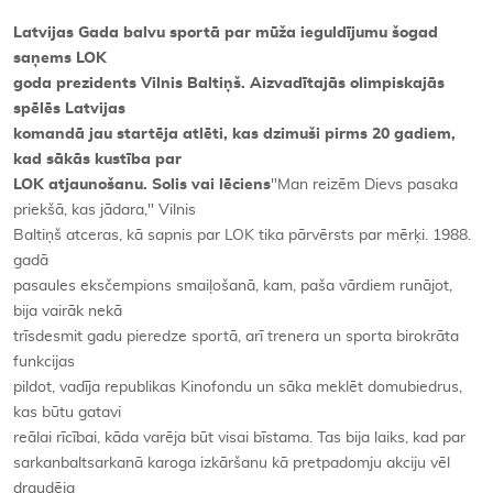
Latvijas Gada balvu sportā par mūža ieguldījumu šogad
Kontakti
saņems LOK
goda prezidents Vilnis Baltiņš. Aizvadītajās olimpiskajās
spēlēs Latvijas
komandā jau startēja atlēti, kas dzimuši pirms 20 gadiem,
kad sākās kustība par
LOK atjaunošanu. Solis vai lēciens
"Man reizēm Dievs pasaka
priekšā, kas jādara," Vilnis
Baltiņš atceras, kā sapnis par LOK tika pārvērsts par mērķi. 1988.
gadā
pasaules eksčempions smaiļošanā, kam, paša vārdiem runājot,
bija vairāk nekā
trīsdesmit gadu pieredze sportā, arī trenera un sporta birokrāta
funkcijas
pildot, vadīja republikas Kinofondu un sāka meklēt domubiedrus,
kas būtu gatavi
reālai rīcībai, kāda varēja būt visai bīstama. Tas bija laiks, kad par
sarkanbaltsarkanā karoga izkāršanu kā pretpadomju akciju vēl
draudēja