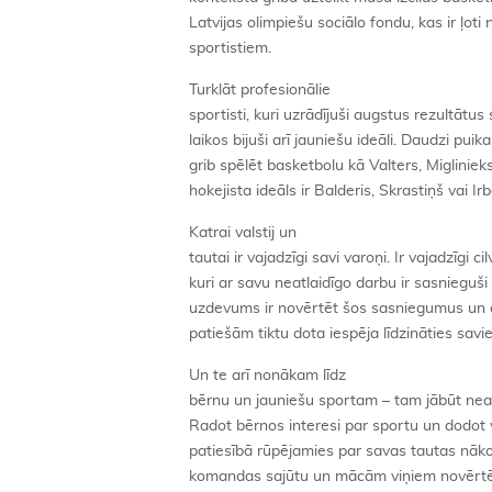
Latvijas olimpiešu sociālo fondu, kas ir ļot
sportistiem.
Turklāt profesionālie
sportisti, kuri uzrādījuši augstus rezultātus
laikos bijuši arī jauniešu ideāli. Daudzi puik
grib spēlēt basketbolu kā Valters, Miglinieks
hokejista ideāls ir Balderis, Skrastiņš vai Irb
Katrai valstij un
tautai ir vajadzīgi savi varoņi. Ir vajadzīgi cil
kuri ar savu neatlaidīgo darbu ir sasnieguši
uzdevums ir novērtēt šos sasniegumus un at
patiešām tiktu dota iespēja līdzināties savi
Un te arī nonākam līdz
bērnu un jauniešu sportam – tam jābūt nea
Radot bērnos interesi par sportu un dodot 
patiesībā rūpējamies par savas tautas nāk
komandas sajūtu un mācām viņiem novērtēt 