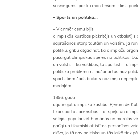
sasniegums, par ko man tiešām ir liels priek
– Sports un politika…
– Vienmēr esmu bijis
olimpiskās kustības piekritējs un atbalstīji
saprašanos starp tautām un valstīm. Ja run
politiku, gribu atgādināt, ka olimpiāžu organ
pasargāt olimpiskās spēles no politikas. Daž
un valstis – kā valdības, tā sportisti – olimp
politisko problēmu risināšanai tas nav palī
sportistiem šāds boikots nozīmēja nepiepil
medaļām.
1896. gadā
atjaunojot olimpisko kustību, Pjēram de Ku
tikai sporta sacensības – ar spēļu un olimpi
vēlējās popularizēt humānās un morālās vērtī
garīgi un tikumiski attīstītas personības vei
dzīva, jo tā nav politiska un tās laikā tiek p