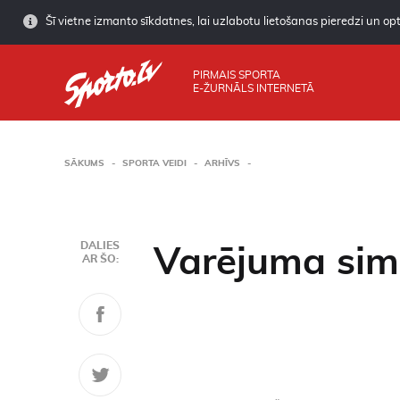
Šī vietne izmanto sīkdatnes, lai uzlabotu lietošanas pieredzi un opti
PIRMAIS SPORTA
E-ŽURNĀLS INTERNETĀ
SĀKUMS
SPORTA VEIDI
ARHĪVS
DALIES
Varējuma sim
AR ŠO: