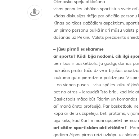
Olimpisko spēļu atklāšanā
visas pasaules labākos sportistus sveic arī d
kādas diskusijas ritēja par oficiālo personu
Ķīnas politikas dažādiem aspektiem, sportis
un pirmo personu pulkā ir arī mūsu valsts pr
došanās uz Pekinu Valsts prezidents sniedz
– Jūsu pirmā saskarsme
ar sportu? Kādi bija nodomi, cik ilgi spo
bērnības ir basketbols. Ja godīgi, domas p
nākušas prātā, taču dzīvē ir bijušas daudzas
laukumā gūtā pieredze ir palīdzējusi. Visp
– no vienas puses – visu spēles laiku rēķin
bet no otras – ieraudzīt īsto brīdi, kad inic
Basketbols māca būt līderim un komandas s
arī manā ārsta profesijā. Par basketbolu n
kopā ar dēlu uzspēlēju, bet, protams, viņam
bija laiks, kad Kārlim mani apspēlēt nemaz ne
arī citām sportiskām aktivitātēm?
– Pir
gadiem Alpos pirmo reizi uzkāpu uz slaloma