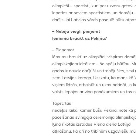
olimpieši – sportisti, kuri par uzvaru gatavi c
lepoties ar saviem sportistiem, un domāju –
darījis, lai Latvijas vārds pasaulē būtu atpa
– Nebija viegli pieņemt
lēmumu braukt uz Pekinu?
– Pieņemot
lēmumu braukt uz olimpiādi, vispirms domāj
olimpiskajiem ideāliem – šo spēļu būtību. Mū
gados ir daudz darījuši un trenējušies, sevi
zem Latvijas karoga. Uzskatu, ka mans kā V
viņiem līdzās, atbalstīt un uzmundrināt, jo k
valsts lepojas ar viņa panākumiem un tos n
Tāpēc tās
nedēļas laikā, kamēr būšu Pekinā, noteikti 
pacelšanas svinīgajā ceremonijā olimpiskaj
Ķīnā rīkotās izstādes
Viena diena Latvijā
atklāšanu, kā arī no tribīnēm uzgavilēšu mū