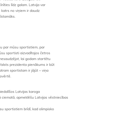
īnīties līdz galam. Latvija var
 katrs no viņiem ir daudz
zīstamāks.
u par mūsu sportistiem, par
su sportisti aizvadītajos četros
 nesaudzējot, lai godam startētu
alsts prezidenta pienākums ir būt
atram sportistam ir jājūt – viņa
ovērtē.
piedalīšos Latvijas karoga
ā ciematā, apmeklēšu Latvijas vēstniecības
su sportistiem brīdī, kad olimpisko