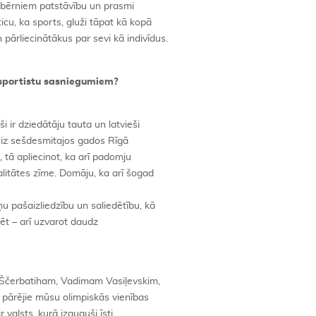
m bērniem patstāvību un prasmi
icu, ka sports, gluži tāpat kā kopā
pārliecinātākus par sevi kā indivīdus.
c sportistu sasniegumiem?
i ir dziedātāju tauta un latvieši
 reiz sešdesmitajos gados Rīgā
 tā apliecinot, ka arī padomju
litātes zīme. Domāju, ka arī šogad
u pašaizliedzību un saliedētību, kā
ēt – arī uzvarot daudz
 Ščerbatiham, Vadimam Vasiļevskim,
i pārējie mūsu olimpiskās vienības
ir valsts, kurā izauguši īsti