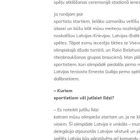
spēļu atklāšanas ceremonijā stadionā ienes
Ja runājam par
sportistu startiem, lielāko uzmanību veltīšu
izlasei un būšu klāt mūsu meiteņu nozīmīgā
noskatīšos Latvijas-Krievijas, Latvijas-Baltkr
spēles. Tāpat esmu iecerējis tikties ar Vsev
olimpiskajā džudo turnīrā, un Raivi Belohvoš
riteņbraukšanas grupas braucienā. Man plān
sportistiem, kuri olimpiādē piedalās pirmo r
Latvijas tenisista Ernesta Gulbja pirmo spē
dalībniekiem.
– Kuriem
sportistiem vēl jutīsiet līdzi?
– Es noteikti jutīšu līdzi
katram mūsu olimpieša startam un, ja ne k
viņiem. Šī olimpiāde Latvijai ir unikāla – mu
delegācija atjaunotās Latvijas vēsturē un p
spēlēs Latvija būs pārstāvēta arī komandu s