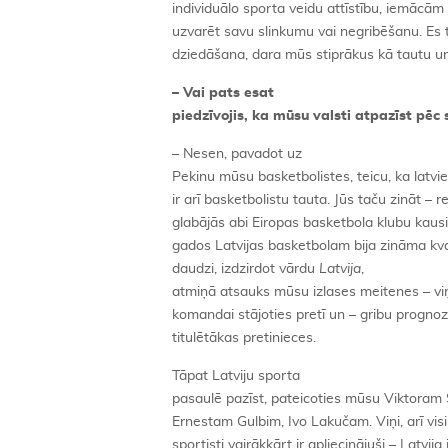
individuālo sporta veidu attīstību, iemācā
uzvarēt savu slinkumu vai negribēšanu. Es t
dziedāšana, dara mūs stiprākus kā tautu un 
– Vai pats esat
piedzīvojis, ka mūsu valsti atpazīst pē
– Nesen, pavadot uz
Pekinu mūsu basketbolistes, teicu, ka latvieš
ir arī basketbolistu tauta. Jūs taču zināt –
glabājās abi Eiropas basketbola klubu kausi,
gados Latvijas basketbolam bija zināma kva
daudzi, izdzirdot vārdu
Latvija
,
atmiņā atsauks mūsu izlases meitenes – viņ
komandai stājoties pretī un – gribu prognoz
titulētākas pretinieces.
Tāpat Latviju sporta
pasaulē pazīst, pateicoties mūsu Viktoram
Ernestam Gulbim, Ivo Lakučam. Viņi, arī vis
sportisti vairākkārt ir apliecinājuši – Latvija 