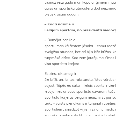
vismaz reizi gadā man kopā ar ģimeni ir jāa
gaiss un sportiskā atmosfēra dod neizmēro
pietiek visam gadam.
– Kāda nozīme ir
lielajam sportam, no prezidenta viedokļ
– Domājot par lielo
sportu man kā ārstam jāsaka – esmu redzēji
zvaigžņu stundas, bet arī bijis klāt brīžos, 
turpmākā dzīve. Kad zem jautājuma zīmes ir n
visa sportista karjera.
Es zinu, cik smagi ir
šie brīži, un, lai tos raksturotu, īstos vārdus 
sajust. Tāpēc es saku – lielais sports ir vie
lepojamies ar savu sportistu uzvarām, taču ti
sportistu karjeras beigām neaizmirst par s
teikt – valsts pienākums ir turpināt rūpēti
sportistiem, sniedzot viņiem zināmu medicīn
kontekstā gribu uzteikt mūsu izcilās baske