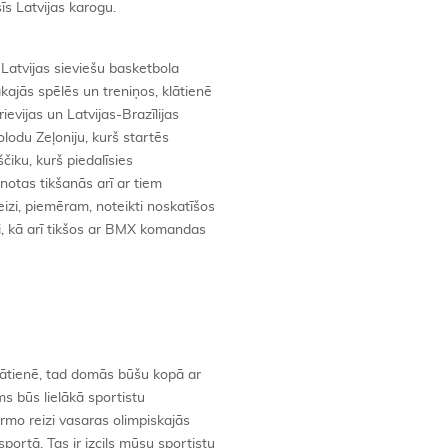
īs Latvijas karogu.
 Latvijas sieviešu basketbola
kajās spēlēs un treniņos, klātienē
ievijas un Latvijas-Brazīlijas
olodu Zeļoniju, kurš startēs
čiku, kurš piedalīsies
otas tikšanās arī ar tiem
eizi, piemēram, noteikti noskatīšos
li, kā arī tikšos ar BMX komandas
lātienē, tad domās būšu kopā ar
ms būs lielākā sportistu
irmo reizi vasaras olimpiskajās
portā. Tas ir izcils mūsu sportistu