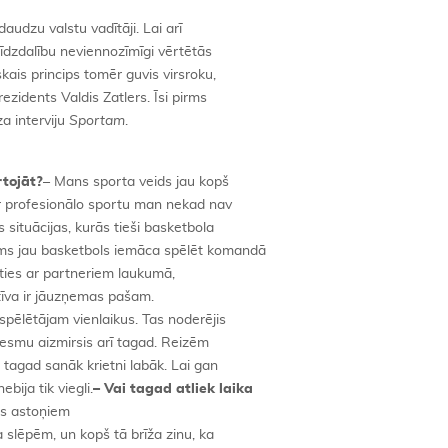
audzu valstu vadītāji. Lai arī
 līdzdalību neviennozīmīgi vērtētās
kais princips tomēr guvis virsroku,
ezidents Valdis Zatlers. Īsi pirms
a interviju
Sportam
.
rtojāt?
– Mans sporta veids jau kopš
ar profesionālo sportu man nekad nav
 situācijas, kurās tieši basketbola
irms jau basketbols iemāca spēlēt komandā
āties ar partneriem laukumā,
iatīva ir jāuzņemas pašam.
pēlētājam vienlaikus. Tas noderējis
eesmu aizmirsis arī tagad. Reizēm
 tagad sanāk krietni labāk. Lai gan
bija tik viegli.
– Vai tagad atliek laika
ms astoņiem
 slēpēm, un kopš tā brīža zinu, ka