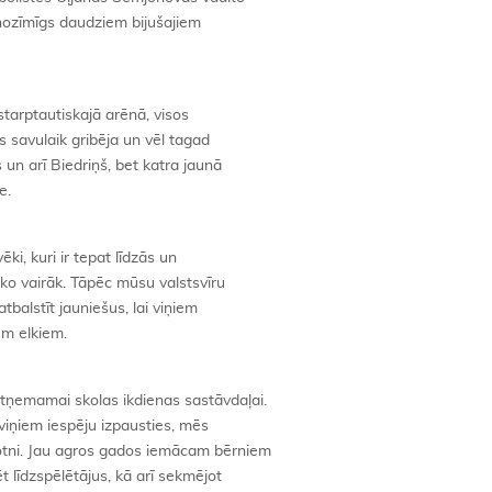
i nozīmīgs daudziem bijušajiem
 starptautiskajā arēnā, visos
as savulaik gribēja un vēl tagad
 un arī Biedriņš, bet katra jaunā
e.
vēki, kuri ir tepat līdzās un
 ko vairāk. Tāpēc mūsu valstsvīru
balstīt jauniešus, lai viņiem
em elkiem.
tņemamai skolas ikdienas sastāvdaļai.
viņiem iespēju izpausties, mēs
otni. Jau agros gados iemācam bērniem
līdzspēlētājus, kā arī sekmējot