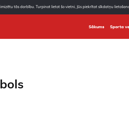
mizētu tās darbību. Turpinot lietot šo vietni, Jūs piekrītat sīkdatņu lietoša
Sākums
Sporta ve
bols