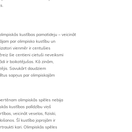
s.
s olimpiskās kustības pamatideju – veicināt
ājam par olimpisko kustību un
izatori vienmēr ir centušies
reiz šie centieni cietuši neveiksmi
iādi ir boikotējušas. Kā zinām,
dzējis. Savukārt daudziem
dītus sapņus par olimpiskajām
bertēnam olimpiskās spēles nebija
skās kustības palīdzību viņš
bas, veicināt veselas, fiziski,
došanos. Šī kustība joprojām ir
ārtraukti kari. Olimpiskās spēles