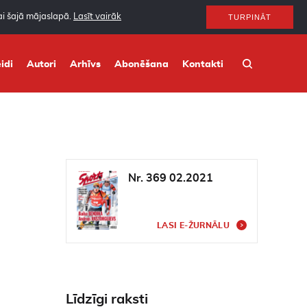
nai šajā mājaslapā.
Lasīt vairāk
TURPINĀT
idi
Autori
Arhīvs
Abonēšana
Kontakti
Nr. 369 02.2021
LASI E-ŽURNĀLU
Līdzīgi raksti