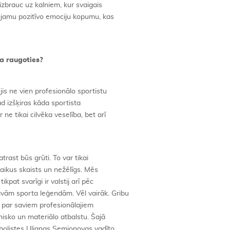
izbrauc uz kalniem, kur svaigais
jamu pozitīvo emociju kopumu, kas
a raugoties?
s ne vien profesionālo sportistu
kad izšķiras kāda sportista
e tikai cilvēka veselība, bet arī
atrast būs grūti. To var tikai
nlaikus skaists un nežēlīgs. Mēs
kpat svarīgi ir valstij arī pēc
avām sporta leģendām. Vēl vairāk. Gribu
es par saviem profesionālajiem
isko un materiālo atbalstu. Šajā
tbolistes Uļjanas Semjonovas vadīto