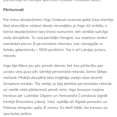
(Uzvarētāju un Latvijas sportistu rezultāti -rezultātu tablo.)
Pārliecinoši
Par mūsu daudzcīņnieci Aigu Grabusti sezonas gaitā (viņa startēja
tikai atsevišķos veidos) daudz nerunājām, jo Aiga, kā izrādās, ir
īstena daudzcīņniece bez
kroņa
numuriem, bet vienlīdz spēcīga
visās disciplīnās. To viņa pierādīja Hengelo, kur septiņos veidos
sasniedza piecus (!) personiskos rekordus, kas vainagojās ar
lielisku galarekordu – 5920 punktiem. Tas ir arī Latvijas junioru
rekords.
Aiga bija līdere jau pēc pirmās dienas, bet īstu pārliecību par
uzvaru viņa guva pēc kārtējā personiskā rekorda, šoreiz šķēpa
mešanā. Pēdējā disciplīnā tikai traģēdija varēja viņai atņemt
čempiona medaļu. Tās nebija, jo bija piektais personiskais rekords
un vairāk nekā pārliecinoši pirmā vieta. Aiga šosezon turpina
treniņus pie Ludmilas Olijares un Aleksandra Čumakova (agrāk
trenēja Broņislavs Ļaksa). Viņa izpildīja arī šīgada pasaules un
Pekinas olimpisko spēļu B normu. Ko darīt tālāk, tas treneru un
sportistes prātos.