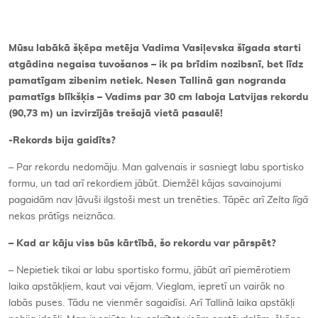
Kontakti
Mūsu labākā šķēpa metēja Vadima Vasiļevska šīgada starti
atgādina negaisa tuvošanos – ik pa brīdim nozibsnī, bet līdz
pamatīgam zibenim netiek. Nesen Tallinā gan nogranda
pamatīgs blīkšķis – Vadims par 30 cm laboja Latvijas rekordu
(90,73 m) un izvirzījās trešajā vietā pasaulē!
-Rekords bija gaidīts?
– Par rekordu nedomāju. Man galvenais ir sasniegt labu sportisko
formu, un tad arī rekordiem jābūt. Diemžēl kājas savainojumi
pagaidām nav ļāvuši ilgstoši mest un trenēties. Tāpēc arī
Zelta līgā
nekas prātīgs neiznāca.
– Kad ar kāju viss būs kārtībā, šo rekordu var pārspēt?
– Nepietiek tikai ar labu sportisko formu, jābūt arī piemērotiem
laika apstākļiem, kaut vai vējam. Vieglam, iepretī un vairāk no
labās puses. Tādu ne vienmēr sagaidīsi. Arī Tallinā laika apstākļi