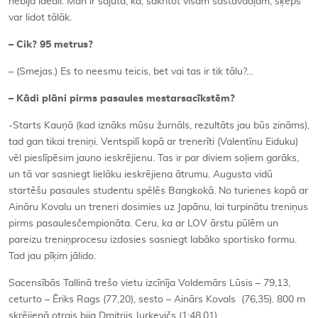
nebija ideāli. Man ir sajūta, ka, sakrītot visām sastāvdaļām, šķēps
var lidot tālāk.
– Cik? 95 metrus?
– (Smejas.) Es to neesmu teicis, bet vai tas ir tik tālu?…
– Kādi plāni pirms pasaules mestarsacīkstēm?
-Starts Kauņā (kad iznāks mūsu žurnāls, rezultāts jau būs zināms),
tad gan tikai treniņi. Ventspilī kopā ar trenerīti (Valentīnu Eiduku)
vēl pieslīpēsim jauno ieskrējienu. Tas ir par diviem soļiem garāks,
un tā var sasniegt lielāku ieskrējiena ātrumu. Augusta vidū
startēšu pasaules studentu spēlēs Bangkokā. No turienes kopā ar
Aināru Kovalu un treneri dosimies uz Japānu, lai turpinātu treniņus
pirms pasaulesčempionāta. Ceru, ka ar LOV ārstu pūlēm un
pareizu treniņprocesu izdosies sasniegt labāko sportisko formu.
Tad jau pīķim jālido.
Sacensībās Tallinā trešo vietu izcīnīja Voldemārs Lūsis – 79,13,
ceturto – Ēriks Rags (77,20), sesto – Ainārs Kovals (76,35). 800 m
skrējienā otrais bija Dmitrijs Jurkevičs (1:48,01).