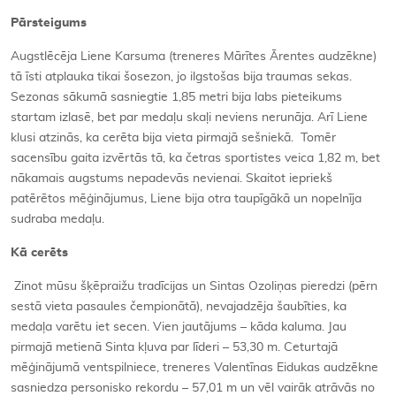
Pārsteigums
Augstlēcēja Liene Karsuma (treneres Mārītes Ārentes audzēkne)
tā īsti atplauka tikai šosezon, jo ilgstošas bija traumas sekas.
Sezonas sākumā sasniegtie 1,85 metri bija labs pieteikums
startam izlasē, bet par medaļu skaļi neviens nerunāja. Arī Liene
klusi atzinās, ka cerēta bija vieta pirmajā sešniekā. Tomēr
sacensību gaita izvērtās tā, ka četras sportistes veica 1,82 m, bet
nākamais augstums nepadevās nevienai. Skaitot iepriekš
patērētos mēģinājumus, Liene bija otra taupīgākā un nopelnīja
sudraba medaļu.
Kā cerēts
Zinot mūsu šķēpraižu tradīcijas un Sintas Ozoliņas pieredzi (pērn
sestā vieta pasaules čempionātā), nevajadzēja šaubīties, ka
medaļa varētu iet secen. Vien jautājums – kāda kaluma. Jau
pirmajā metienā Sinta kļuva par līderi – 53,30 m. Ceturtajā
mēģinājumā ventspilniece, treneres Valentīnas Eidukas audzēkne
sasniedza personisko rekordu – 57,01 m un vēl vairāk atrāvās no