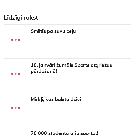
Līdzīgi raksti
Smiltīs pa savu ceļu
18. janvārī žurnāls Sports atgriežas
pārdošanā!
Mirkļi, kas balsta dzīvi
70 000 studentu grib sportot!