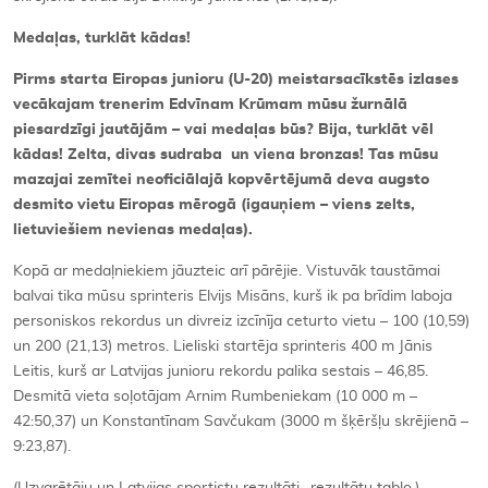
Medaļas, turklāt kādas!
Pirms starta Eiropas junioru (U-20) meistarsacīkstēs izlases
vecākajam trenerim Edvīnam Krūmam mūsu žurnālā
piesardzīgi jautājām – vai medaļas būs? Bija, turklāt vēl
kādas! Zelta, divas sudraba un viena bronzas! Tas mūsu
mazajai zemītei neoficiālajā kopvērtējumā deva augsto
desmito vietu Eiropas mērogā (igauņiem – viens zelts,
lietuviešiem nevienas medaļas).
Kopā ar medaļniekiem jāuzteic arī pārējie. Vistuvāk taustāmai
balvai tika mūsu sprinteris Elvijs Misāns, kurš ik pa brīdim laboja
personiskos rekordus un divreiz izcīnīja ceturto vietu – 100 (10,59)
un 200 (21,13) metros. Lieliski startēja sprinteris 400 m Jānis
Leitis, kurš ar Latvijas junioru rekordu palika sestais – 46,85.
Desmitā vieta soļotājam Arnim Rumbeniekam (10 000 m –
42:50,37) un Konstantīnam Savčukam (3000 m šķēršļu skrējienā –
9:23,87).