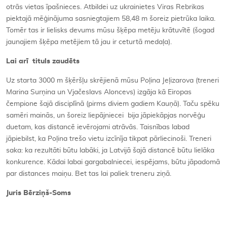
otrās vietas īpašnieces. Atbildei uz ukrainietes Viras Rebrikas
piektajā mēģinājuma sasniegtajiem 58,48 m šoreiz pietrūka laika.
Tomēr tas ir lielisks devums mūsu šķēpa metēju krātuvītē (šogad
jaunajiem šķēpa metējiem tā jau ir ceturtā medaļa).
Lai arī tituls zaudēts
Uz starta 3000 m šķēršļu skrējienā mūsu Poļina Jeļizarova (treneri
Marina Surņina un Vjačeslavs Aloncevs) izgāja kā Eiropas
čempione šajā disciplīnā (pirms diviem gadiem Kauņā). Taču spēku
samēri mainās, un šoreiz liepājniecei bija jāpiekāpjas norvēģu
duetam, kas distancē ievērojami atrāvās. Taisnības labad
jāpiebilst, ka Poļina trešo vietu izcīnīja tikpat pārliecinoši. Treneri
saka: ka rezultāti būtu labāki, ja Latvijā šajā distancē būtu lielāka
konkurence. Kādai labai gargabalniecei, iespējams, būtu jāpadomā
par distances maiņu. Bet tas lai paliek treneru ziņā.
Juris Bērziņš-Soms