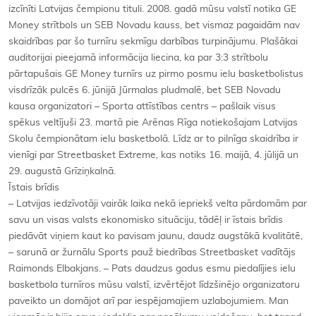
izcīnīti Latvijas čempionu tituli. 2008. gadā mūsu valstī notika GE
Money strītbols un SEB Novadu kauss, bet vismaz pagaidām nav
skaidrības par šo turnīru sekmīgu darbības turpinājumu. Plašākai
auditorijai pieejamā informācija liecina, ka par 3:3 strītbolu
pārtapušais GE Money turnīrs uz pirmo posmu ielu basketbolistus
visdrīzāk pulcēs 6. jūnijā Jūrmalas pludmalē, bet SEB Novadu
kausa organizatori – Sporta attīstības centrs – pašlaik visus
spēkus veltījuši 23. martā pie Arēnas Rīga notiekošajam Latvijas
Skolu čempionātam ielu basketbolā. Līdz ar to pilnīga skaidrība ir
vienīgi par Streetbasket Extreme, kas notiks 16. maijā, 4. jūlijā un
29. augustā Grīziņkalnā.
Īstais brīdis
– Latvijas iedzīvotāji vairāk laika nekā iepriekš velta pārdomām par
savu un visas valsts ekonomisko situāciju, tādēļ ir īstais brīdis
piedāvāt viņiem kaut ko pavisam jaunu, daudz augstākā kvalitātē,
– sarunā ar žurnālu Sports pauž biedrības Streetbasket vadītājs
Raimonds Elbakjans. – Pats daudzus gadus esmu piedalījies ielu
basketbola turnīros mūsu valstī, izvērtējot līdzšinējo organizatoru
paveikto un domājot arī par iespējamajiem uzlabojumiem. Man