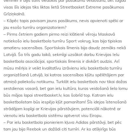
vienmēr ir bijis savs viedoklis par pasākumu veidošanu, bet tagad
visas šīs idejas tiks liktas lietā Streetbasket Extreme pasākumos
Grīziņkalnā.
– Kāpēc tapis pavisam jauns pasākums, nevis apvienoti spēki ar
jau esošo turnīru organizatoriem?
– Pirms četriem gadiem pirmo reizi klātienē vēroju Maskavā
notiekošo ielu basketbola turnīru Sport vokrug, kas bija tipiskas
amatieru sacensības. Sportiskais līmenis bija daudz zemāks nekā
Latvijā. Šo trīs gadu laikā, sekmīgi uzsākot darbu Krievijas Ielu
basketbola asociācijai, sportiskais līmenis ir divkārt audzis. Arī
mūsu mērķis ir veikt kvalitatīvu izrāvienu ielu basketbola turnīru
organizēšanā Latvijā, lai katras sacensības kļūtu spēlētājiem par
atmiņā paliekošu notikumu. Turklāt ielu basketbols nav tikai dažas
sestdienas vasarā, bet gan ielu kultūra, kuras veidošanā liela lomu
būs mājas lapai streetbasket.lv, kas šobrīd top. Katram ielu
basketbolistam būs iespēja kļūt pamanītam! Šīs idejas īstenošanā
strādājam kopīgi ar Krievijas pārstāvjiem, potenciāli nākotnē ar
vienotu ielu basketbola sistēmu aptverot visu Eiropu.
– Par ielu basketbola pionieriem kļuva Adidas pārstāvji, bet pēc
tam jau bija Reebok un dažādi citi turnīri. Ar ko atšķirīgs būs