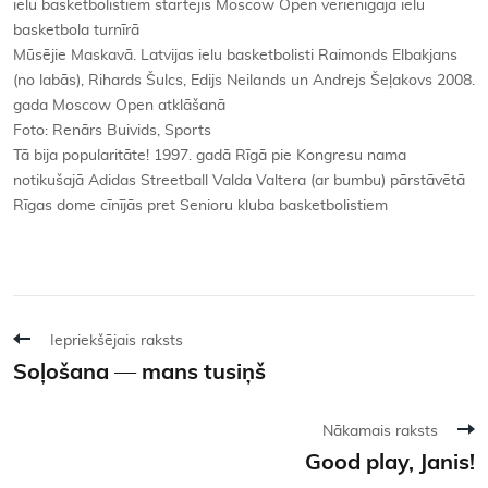
ielu basketbolistiem startējis Moscow Open vērienīgajā ielu
basketbola turnīrā
Mūsējie Maskavā. Latvijas ielu basketbolisti Raimonds Elbakjans
(no labās), Rihards Šulcs, Edijs Neilands un Andrejs Šeļakovs 2008.
gada Moscow Open atklāšanā
Foto: Renārs Buivids, Sports
Tā bija popularitāte! 1997. gadā Rīgā pie Kongresu nama
notikušajā Adidas Streetball Valda Valtera (ar bumbu) pārstāvētā
Rīgas dome cīnījās pret Senioru kluba basketbolistiem
Iepriekšējais raksts
Soļošana — mans tusiņš
Nākamais raksts
Good play, Janis!