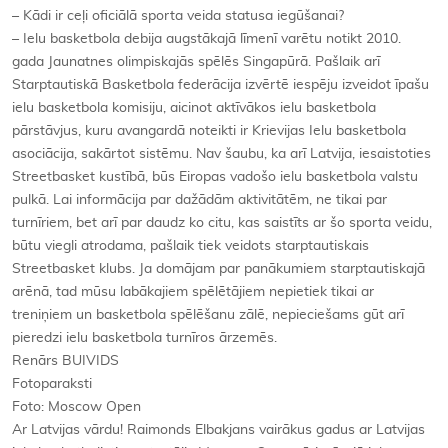
– Kādi ir ceļi oficiālā sporta veida statusa iegūšanai?
– Ielu basketbola debija augstākajā līmenī varētu notikt 2010.
gada Jaunatnes olimpiskajās spēlēs Singapūrā. Pašlaik arī
Starptautiskā Basketbola federācija izvērtē iespēju izveidot īpašu
ielu basketbola komisiju, aicinot aktīvākos ielu basketbola
pārstāvjus, kuru avangardā noteikti ir Krievijas Ielu basketbola
asociācija, sakārtot sistēmu. Nav šaubu, ka arī Latvija, iesaistoties
Streetbasket kustībā, būs Eiropas vadošo ielu basketbola valstu
pulkā. Lai informācija par dažādām aktivitātēm, ne tikai par
turnīriem, bet arī par daudz ko citu, kas saistīts ar šo sporta veidu,
būtu viegli atrodama, pašlaik tiek veidots starptautiskais
Streetbasket klubs. Ja domājam par panākumiem starptautiskajā
arēnā, tad mūsu labākajiem spēlētājiem nepietiek tikai ar
treniņiem un basketbola spēlēšanu zālē, nepieciešams gūt arī
pieredzi ielu basketbola turnīros ārzemēs.
Renārs BUIVIDS
Fotoparaksti
Foto: Moscow Open
Ar Latvijas vārdu! Raimonds Elbakjans vairākus gadus ar Latvijas