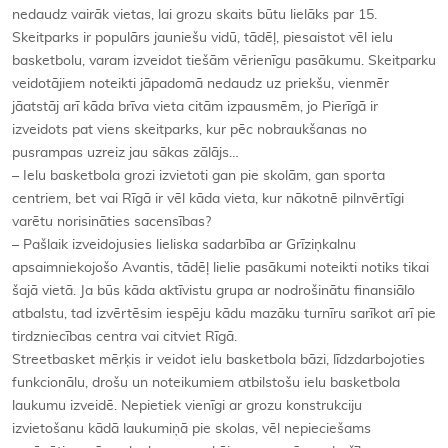
nedaudz vairāk vietas, lai grozu skaits būtu lielāks par 15.
Skeitparks ir populārs jauniešu vidū, tādēļ, piesaistot vēl ielu
basketbolu, varam izveidot tiešām vērienīgu pasākumu. Skeitparku
veidotājiem noteikti jāpadomā nedaudz uz priekšu, vienmēr
jāatstāj arī kāda brīva vieta citām izpausmēm, jo Pierīgā ir
izveidots pat viens skeitparks, kur pēc nobraukšanas no
pusrampas uzreiz jau sākas zālājs…
– Ielu basketbola grozi izvietoti gan pie skolām, gan sporta
centriem, bet vai Rīgā ir vēl kāda vieta, kur nākotnē pilnvērtīgi
varētu norisināties sacensības?
– Pašlaik izveidojusies lieliska sadarbība ar Grīziņkalnu
apsaimniekojošo Avantis, tādēļ lielie pasākumi noteikti notiks tikai
šajā vietā. Ja būs kāda aktīvistu grupa ar nodrošinātu finansiālo
atbalstu, tad izvērtēsim iespēju kādu mazāku turnīru sarīkot arī pie
tirdzniecības centra vai citviet Rīgā.
Streetbasket mērķis ir veidot ielu basketbola bāzi, līdzdarbojoties
funkcionālu, drošu un noteikumiem atbilstošu ielu basketbola
laukumu izveidē. Nepietiek vienīgi ar grozu konstrukciju
izvietošanu kādā laukumiņā pie skolas, vēl nepieciešams