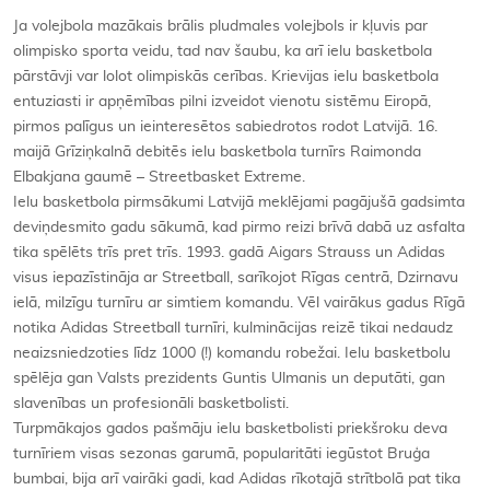
Ja volejbola mazākais brālis pludmales volejbols ir kļuvis par
olimpisko sporta veidu, tad nav šaubu, ka arī ielu basketbola
pārstāvji var lolot olimpiskās cerības. Krievijas ielu basketbola
entuziasti ir apņēmības pilni izveidot vienotu sistēmu Eiropā,
pirmos palīgus un ieinteresētos sabiedrotos rodot Latvijā. 16.
maijā Grīziņkalnā debitēs ielu basketbola turnīrs Raimonda
Elbakjana gaumē – Streetbasket Extreme.
Ielu basketbola pirmsākumi Latvijā meklējami pagājušā gadsimta
deviņdesmito gadu sākumā, kad pirmo reizi brīvā dabā uz asfalta
tika spēlēts trīs pret trīs. 1993. gadā Aigars Strauss un Adidas
visus iepazīstināja ar Streetball, sarīkojot Rīgas centrā, Dzirnavu
ielā, milzīgu turnīru ar simtiem komandu. Vēl vairākus gadus Rīgā
notika Adidas Streetball turnīri, kulminācijas reizē tikai nedaudz
neaizsniedzoties līdz 1000 (!) komandu robežai. Ielu basketbolu
spēlēja gan Valsts prezidents Guntis Ulmanis un deputāti, gan
slavenības un profesionāli basketbolisti.
Turpmākajos gados pašmāju ielu basketbolisti priekšroku deva
turnīriem visas sezonas garumā, popularitāti iegūstot Bruģa
bumbai, bija arī vairāki gadi, kad Adidas rīkotajā strītbolā pat tika