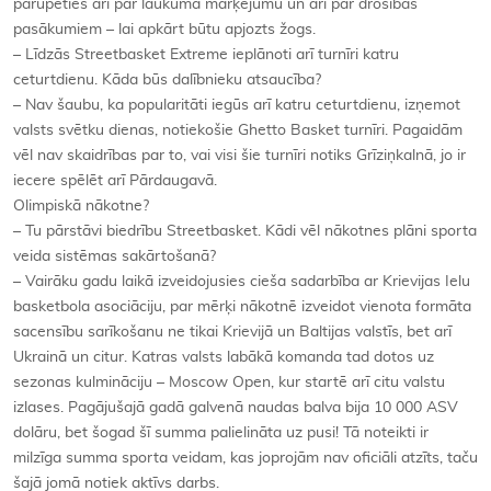
parūpēties arī par laukuma marķējumu un arī par drošības
pasākumiem – lai apkārt būtu apjozts žogs.
– Līdzās Streetbasket Extreme ieplānoti arī turnīri katru
ceturtdienu. Kāda būs dalībnieku atsaucība?
– Nav šaubu, ka popularitāti iegūs arī katru ceturtdienu, izņemot
valsts svētku dienas, notiekošie Ghetto Basket turnīri. Pagaidām
vēl nav skaidrības par to, vai visi šie turnīri notiks Grīziņkalnā, jo ir
iecere spēlēt arī Pārdaugavā.
Olimpiskā nākotne?
– Tu pārstāvi biedrību Streetbasket. Kādi vēl nākotnes plāni sporta
veida sistēmas sakārtošanā?
– Vairāku gadu laikā izveidojusies cieša sadarbība ar Krievijas Ielu
basketbola asociāciju, par mērķi nākotnē izveidot vienota formāta
sacensību sarīkošanu ne tikai Krievijā un Baltijas valstīs, bet arī
Ukrainā un citur. Katras valsts labākā komanda tad dotos uz
sezonas kulmināciju – Moscow Open, kur startē arī citu valstu
izlases. Pagājušajā gadā galvenā naudas balva bija 10 000 ASV
dolāru, bet šogad šī summa palielināta uz pusi! Tā noteikti ir
milzīga summa sporta veidam, kas joprojām nav oficiāli atzīts, taču
šajā jomā notiek aktīvs darbs.