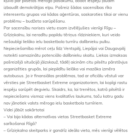
kļuva par pilsētas mēroga pasākumu, dodot iespēju ļaudīm
izbaudīt demokrātijas elpu. Pašreiz šādas sacensības rīko
interesentu grupas vai kādas aģentūras, saskaroties tikai ar vienu
problēmu – budžeta sarūpēšanu.
Par sacensību norises vietu esam izvēlējušies vienīgi Rīgu –
Grīziņkalnu, lai neradītu papildu tēriņus rīdziniekiem, kuri veido
nešaubīgi lielāko ielu basketbola turnīru dalībnieku pulku.
Nepieciešamība mērot ceļu līdz Ventspilij, Liepājai vai Daugavpilij
noteikti samazinātu potenciālo dalībnieku skaitu. Liekas izmaksas
pašreizējā situācijā jāizskauž, tādēļ aicinām citu pilsētu pārstāvjus
organizēties grupās, lai piepildītu lielāka vai mazāka izmēra
autobusus. Ja ir finansiālas problēmas, tad ar oficiālu vēstuli var
vērsties pie Streetbasket Extreme organizatoriem, lai kopīgi rastu
iespēju sarūpēt degvielu. Skaidrs, ka, lai trenētos, katrā pilsētā ir
nepieciešams vismaz viens kvalitatīvs laukums, taču katru gadu
nav jānotiek valsts mēroga ielu basketbola turnīriem.
Videi jābūt sakārtotai
– Vai bija kādas alternatīvas vietas Streetbasket Extreme
sarīkošanai Rīgā?
– Grīziņkalna skeitparks ir gandrīz ideāla vieta, mēs vienīgi vēlētos