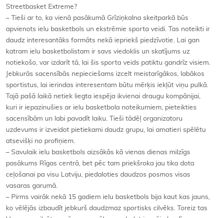
Streetbasket Extreme?
– Tieši ar to, ka vienā pasākumā Grīziņkalna skeitparkā būs
apvienots ielu basketbols un ekstrēmie sporta veidi. Tas noteikti ir
daudz interesantāks formāts nekā iepriekš piedzīvotie. Lai gan
katram ielu basketbolistam ir savs viedoklis un skatījums uz
notiekošo, var izdarīt tā, lai šis sporta veids patiktu gandrīz visiem.
Jebkurās sacensībās nepieciešams izcelt meistarīgākos, labākos
sportistus, lai ierindas interesentam būtu mērķis iekļūt viņu pulkā.
Tajā pašā laikā netiek liegta iespēja ikvienai draugu kompānijai,
kuri ir iepazinušies ar ielu basketbola noteikumiem, pieteikties
sacensībām un labi pavadīt laiku. Tieši tādēļ organizatoru
uzdevums ir izveidot pietiekami daudz grupu, lai amatieri spēlētu
atsevišķi no profiņiem.
– Savulaik ielu basketbols aizsākās kā vienas dienas milzīgs
pasākums Rīgas centrā, bet pēc tam priekšroka jau tika dota
ceļošanai pa visu Latviju, piedaloties daudzos posmos visas
vasaras garumā.
– Pirms vairāk nekā 15 gadiem ielu basketbols bija kaut kas jauns,
ko vēlējās izbaudīt jebkurš daudzmaz sportisks cilvēks. Toreiz tas