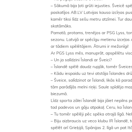
– Sākumā bija ļoti grūti iejusties. Šveicē s
paskatījos AB.LV Latvijas kausa izcīņas pus
kamēr tiksi līdz sešu metru atzīmei. Tur da
skatāmāks.
Pamatā, protams, trenējos ar PSG Lyss, t
sezonu. Latvijā ar spēcīgu metienu izceļas 
ar tādiem spēlētājiem. Ātrumi ir mežonīgi!
Ar PGS Lyss mēs, manuprāt, apspēlētu visa
– Un ja salīdzini Īslandi ar Šveici?
– Īslandē spēlē daudz rupjāk, tomēr Šveices
– Kādu iespaidu uz tevi atstāja Īslandes drū
– Šveice, salīdzinot ar Īslandi, likās kā para
tām parādījās melni riņķi. Saule spīdēja maz
biezumā.
Līdz sporta zālei Īslandē bija jāiet nepilns p
tad padevos un gāju atpakaļ. Ceru, ka Īslan
– Tu tomēr spēlēji pēc spēka otrajā līgā. Ne
– Biju aizbraucis uz veco klubu IR Īslandē, to
spēlēt arī Grieķijā, Spānijas 2. līgā un pat I