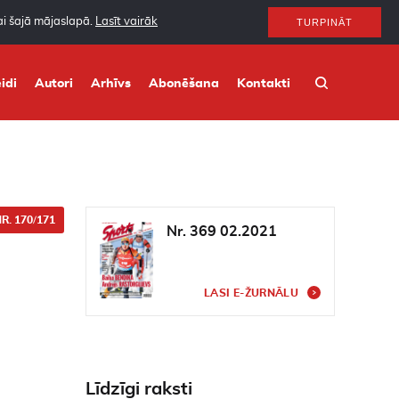
nai šajā mājaslapā.
Lasīt vairāk
TURPINĀT
idi
Autori
Arhīvs
Abonēšana
Kontakti
R. 170/171
Nr. 369 02.2021
LASI E-ŽURNĀLU
Līdzīgi raksti