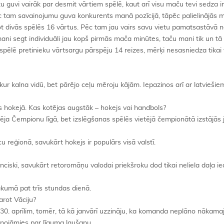
 guvi vairāk par desmit vārtiem spēlē, kaut arī visu maču tevi sedza in
c tam savainojumu guva konkurents manā pozīcijā, tāpēc palielinājās 
tot divās spēlēs 16 vārtus. Pēc tam jau vairs savu vietu pamatsastāvā 
ani segt individuāli jau kopš pirmās mača minūtes, taču mani tik un tā
dā spēlē pretinieku vārtsargu pārspēju 14 reizes, mērķi nesasniedza tikai tr
ur kalna vidū, bet pārējo ceļu mēroju kājām. Iepazinos arī ar latviešie
 hokejā. Kas kotējas augstāk – hokejs vai handbols?
ēja Čempionu līgā, bet izslēgšanas spēlēs vietējā čempionātā izstājās 
u reģionā, savukārt hokejs ir populārs visā valstī.
anciski, savukārt retoromāņu valodai priekšroku dod tikai neliela daļa ie
kumā pat trīs stundas dienā.
arot Vāciju?
 30. aprīlim, tomēr, tā kā janvārī uzzināju, ka komanda neplāno nākam
ienojāmies par līguma laušanu.