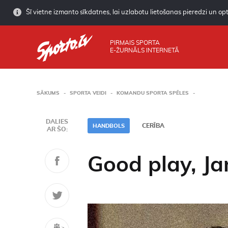
Šī vietne izmanto sīkdatnes, lai uzlabotu lietošanas pieredzi un opti
PIRMAIS SPORTA
E-ŽURNĀLS INTERNETĀ
SĀKUMS
SPORTA VEIDI
KOMANDU SPORTA SPĒLES
DALIES
CERĪBA
HANDBOLS
AR ŠO:
Good play, Jan