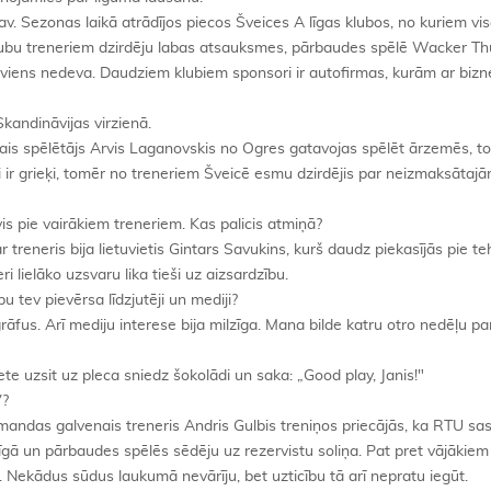
 Sezonas laikā atrādījos piecos Šveices A līgas klubos, no kuriem vi
lubu treneriem dzirdēju labas atsauksmes, pārbaudes spēlē Wacker T
viens nedeva. Daudziem klubiem sponsori ir autofirmas, kurām ar bizn
Skandināvijas virzienā.
vākais spēlētājs Arvis Laganovskis no Ogres gatavojas spēlēt ārzemēs, 
ši ir grieķi, tomēr no treneriem Šveicē esmu dzirdējis par neizmaksāta
s pie vairākiem treneriem. Kas palicis atmiņā?
treneris bija lietuvietis Gintars Savukins, kurš daudz piekasījās pie t
 lielāko uzsvaru lika tieši uz aizsardzību.
bu tev pievērsa līdzjutēji un mediji?
āfus. Arī mediju interese bija milzīga. Mana bilde katru otro nedēļu pa
viete uzsit uz pleca sniedz šokolādi un saka: „Good play, Janis!"
V?
mandas galvenais treneris Andris Gulbis treniņos priecājās, ka RTU s
īgā un pārbaudes spēlēs sēdēju uz rezervistu soliņa. Pat pret vājākiem
s. Nekādus sūdus laukumā nevārīju, bet uzticību tā arī nepratu iegūt.