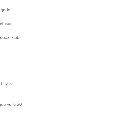
. gada
et īsās
audzi klubi
G Lyss
ūti vārti 20