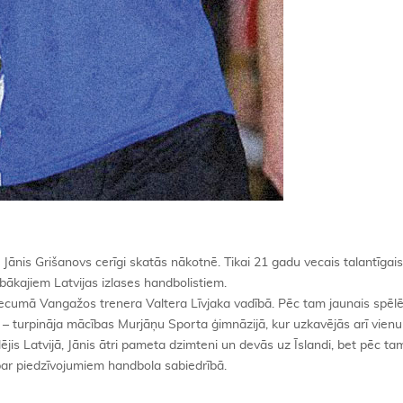
, Jānis Grišanovs cerīgi skatās nākotnē. Tikai 21 gadu vecais talantīgais
bākajiem Latvijas izlases handbolistiem.
cumā Vangažos trenera Valtera Līvjaka vadībā. Pēc tam jaunais spēlē
ē – turpināja mācības Murjāņu Sporta ģimnāzijā, kur uzkavējās arī vien
is Latvijā, Jānis ātri pameta dzimteni un devās uz Īslandi, bet pēc tam
 par piedzīvojumiem handbola sabiedrībā.