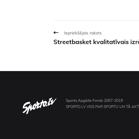
Iepriekšējais raksts
Streetbasket kvalitatīvais iz
Sporta Apgāda Fonds 2007-2019
SPORTO.LV VISS PAR SPORTU UN TĀ AK