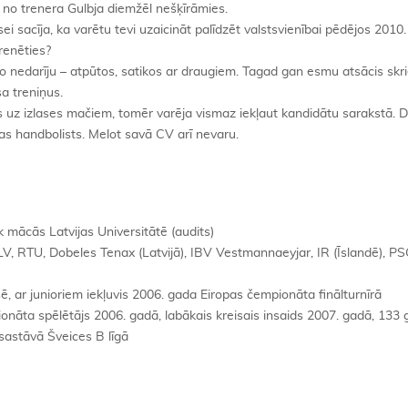
 no trenera Gulbja diemžēl nešķīrāmies.
sei sacīja, ka varētu tevi uzaicināt palīdzēt valstsvienībai pēdējos 2010
renēties?
 nedarīju – atpūtos, satikos ar draugiem. Tagad gan esmu atsācis skri
a treniņus.
s uz izlases mačiem, tomēr varēja vismaz iekļaut kandidātu sarakstā. D
as handbolists. Melot savā CV arī nevaru.
 mācās Latvijas Universitātē (audits)
, RTU, Dobeles Tenax (Latvijā), IBV Vestmannaeyjar, IR (Īslandē), PS
ē, ar junioriem iekļuvis 2006. gada Eiropas čempionāta finālturnīrā
nāta spēlētājs 2006. gadā, labākais kreisais insaids 2007. gadā, 133 g
astāvā Šveices B līgā