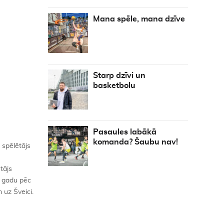
Mana spēle, mana dzīve
Starp dzīvi un
basketbolu
Pasaules labākā
komanda? Šaubu nav!
 spēlētājs
tājs
u gadu pēc
 uz Šveici.