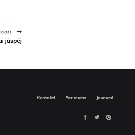
raksts
i jāspēj
Kontakti
Par mums
Jaunumi