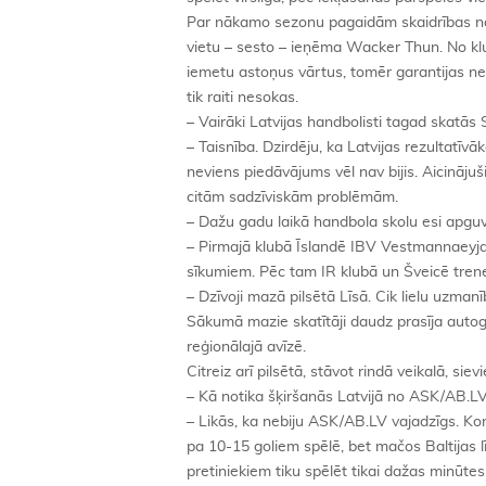
Par nākamo sezonu pagaidām skaidrības nav.
vietu – sesto – ieņēma Wacker Thun. No k
iemetu astoņus vārtus, tomēr garantijas ne
tik raiti nesokas.
– Vairāki Latvijas handbolisti tagad skatās 
– Taisnība. Dzirdēju, ka Latvijas rezultatī
neviens piedāvājums vēl nav bijis. Aicināju
citām sadzīviskām problēmām.
– Dažu gadu laikā handbola skolu esi apguvi
– Pirmajā klubā Īslandē IBV Vestmannaeyjar 
sīkumiem. Pēc tam IR klubā un Šveicē treneri
– Dzīvoji mazā pilsētā Līsā. Cik lielu uzmanī
Sākumā mazie skatītāji daudz prasīja autogr
reģionālajā avīzē.
Citreiz arī pilsētā, stāvot rindā veikalā, sie
– Kā notika šķiršanās Latvijā no ASK/AB.L
– Likās, ka nebiju ASK/AB.LV vajadzīgs. Ko
pa 10-15 goliem spēlē, bet mačos Baltijas l
pretiniekiem tiku spēlēt tikai dažas minūte