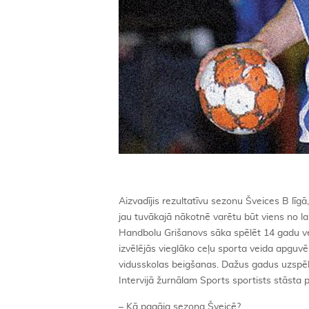
Aizvadījis rezultatīvu sezonu Šveices B līgā
jau tuvākajā nākotnē varētu būt viens no la
Handbolu Grišanovs sāka spēlēt 14 gadu ve
izvēlējās vieglāko ceļu sporta veida apguv
vidusskolas beigšanas. Dažus gadus uzspēlēj
Intervijā žurnālam Sports sportists stāsta
– Kā pagāja sezona Šveicē?