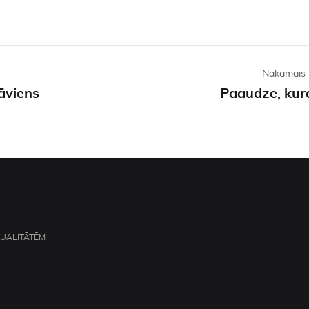
Nākamais 
rāviens
Paaudze, kura
TUALITĀTĒM