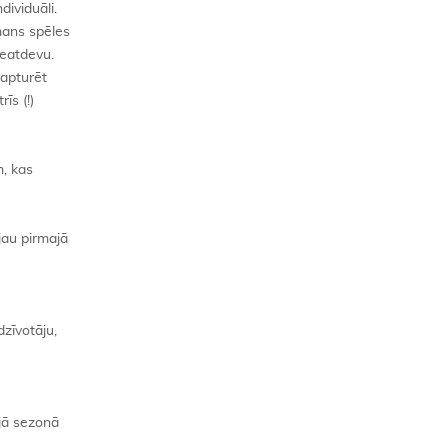
dividuāli.
mans spēles
neatdevu.
 apturēt
īs (!)
m, kas
jau pirmajā
dzīvotāju,
ajā sezonā