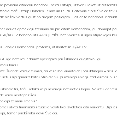
pēlē pavisam citādāku handbolu nekā Latvijā, uzsvaru liekot uz aizsardz
fināla maču starp Dobeles Tenax un LSPA. Gatavais cirks! Šveicē tevi n
udz biežāk vārtus gūst no ārējām pozīcijām. Līdz ar to handbols ir daud
omēr daudz apmeklēju treniņus arī pie citām komandām, jau domājot p
ASK/AB.LV handbolists Aivis Jurdžs, bet Šveices A līgas stiprākajos klub
s Latvijas komandas, protams, atskaitot ASK/AB.LV.
 A līga noteikti ir daudz spēcīgāka par Īslandes augstāko līgu.
mais laiks?
dīze. Īslandē valdīja tumsa, arī veselība klimata dēļ pasliktinājās – acis i
, lietus lija gandrīz katru otro dienu. Ja uzsniga sniegs, tad vismaz pu
uskilometrs, taču lielākā vējā nevarēju noturēties kājās. Nokritu vienreiz,
dē vairs neatgriezīšos.
baidīja zemais līmenis?
mēr sliktā finansiālā situācija valstī lika izvēlēties citu variantu. Bija i
tālijā, tomēr priekšroku devu Šveicei.