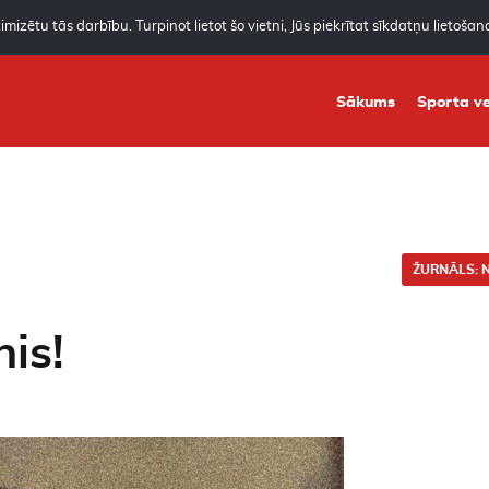
mizētu tās darbību. Turpinot lietot šo vietni, Jūs piekrītat sīkdatņu lietoša
Sākums
Sporta ve
ŽURNĀLS: N
is!