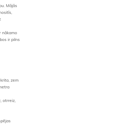
ību. Mājās
ositīs,
z
ar nākamo
os ir pilns
ekrita, zem
smetra
 otrreiz,
espējas