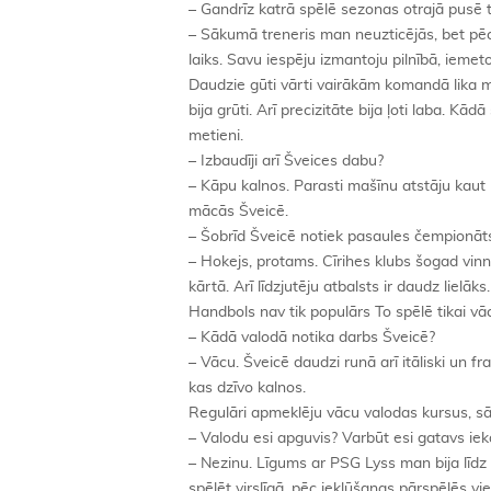
– Gandrīz katrā spēlē sezonas otrajā pusē tu
– Sākumā treneris man neuzticējās, bet pē
laiks. Savu iespēju izmantoju pilnībā, ieme
Daudzie gūti vārti vairākām komandā lika m
bija grūti. Arī precizitāte bija ļoti laba. Kā
metieni.
– Izbaudīji arī Šveices dabu?
– Kāpu kalnos. Parasti mašīnu atstāju kaut k
mācās Šveicē.
– Šobrīd Šveicē notiek pasaules čempionāts
– Hokejs, protams. Cīrihes klubs šogad vinn
kārtā. Arī līdzjutēju atbalsts ir daudz lielāks.
Handbols nav tik populārs To spēlē tikai vāc
– Kādā valodā notika darbs Šveicē?
– Vācu. Šveicē daudzi runā arī itāliski un fr
kas dzīvo kalnos.
Regulāri apmeklēju vācu valodas kursus, sā
– Valodu esi apguvis? Varbūt esi gatavs iek
– Nezinu. Līgums ar PSG Lyss man bija līdz
spēlēt virslīgā, pēc iekļūšanas pārspēlēs v