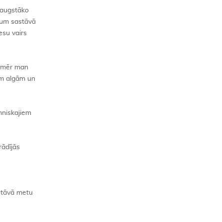
saugstāko
hum sastāvā
esu vairs
tomēr man
jām algām un
ehniskajiem
rādījās
astāvā metu