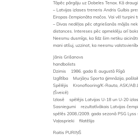
Tāpēc pārgāju uz Dobeles Tenax. Kā draugi
– Latvijas izlases treneris Andris Gulbis pre
Eiropas čempionāta mačos. Vai vēl turpini t
– Divas nedēļas pēc atgriešanās mājās neko
distances. Intereses pēc apmeklēju arī boks
Neesmu dusmīgs, ka līdz šim netiku aicināt
mani atšuj, uzzinot, ka neesmu valstsvienīb
Jānis Grišanovs
handbolists
Dzimis 1986. gada 8. augustā Rīgā
Izglītība Murjāņu Sporta ģimnāzija, pašlaik
Spēlējis Kronoflooring/K-Rauta, ASK/AB.LV
(Šveicē)
Izlasē spēlējis Latvijas U-18 un U-20 izlas
Sasniegumi rezultatīvākais Latvijas čempio
spēlēs 2008./2009. gada sezonā PSG Lyss s
Vaļasprieki filatēlija
Raitis PURIŅŠ