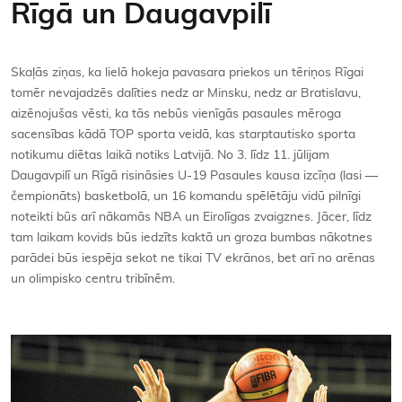
Rīgā un Daugavpilī
Kontakti
Skaļās ziņas, ka lielā hokeja pavasara priekos un tēriņos Rīgai
tomēr nevajadzēs dalīties nedz ar Minsku, nedz ar Bratislavu,
aizēnojušas vēsti, ka tās nebūs vienīgās pasaules mēroga
sacensības kādā TOP sporta veidā, kas starptautisko sporta
notikumu diētas laikā notiks Latvijā. No 3. līdz 11. jūlijam
Daugavpilī un Rīgā risināsies U-19 Pasaules kausa izcīņa (lasi —
čempionāts) basketbolā, un 16 komandu spēlētāju vidū pilnīgi
noteikti būs arī nākamās NBA un Eirolīgas zvaigznes. Jācer, līdz
tam laikam kovids būs iedzīts kaktā un groza bumbas nākotnes
parādei būs iespēja sekot ne tikai TV ekrānos, bet arī no arēnas
un olimpisko centru tribīnēm.