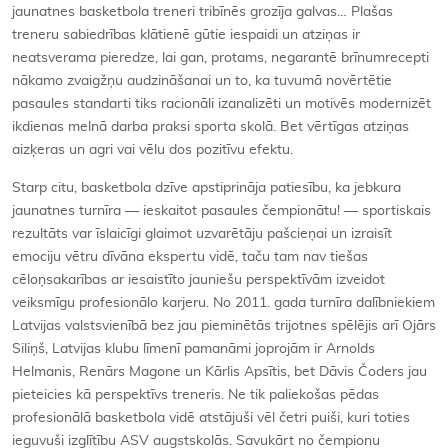
jaunatnes basketbola treneri tribīnēs grozīja galvas… Plašas
treneru sabiedrības klātienē gūtie iespaidi un atziņas ir
neatsverama pieredze, lai gan, protams, negarantē brīnumrecepti
nākamo zvaigžņu audzināšanai un to, ka tuvumā novērtētie
pasaules standarti tiks racionāli izanalizēti un motivēs modernizēt
ikdienas melnā darba praksi sporta skolā. Bet vērtīgas atziņas
aizķeras un agri vai vēlu dos pozitīvu efektu.
Starp citu, basketbola dzīve apstiprināja patiesību, ka jebkura
jaunatnes turnīra — ieskaitot pasaules čempionātu! — sportiskais
rezultāts var īslaicīgi glaimot uzvarētāju pašcieņai un izraisīt
emociju vētru dīvāna ekspertu vidē, taču tam nav tiešas
cēloņsakarības ar iesaistīto jauniešu perspektīvām izveidot
veiksmīgu profesionālo karjeru. No 2011. gada turnīra dalībniekiem
Latvijas valstsvienībā bez jau pieminētās trijotnes spēlējis arī Ojārs
Siliņš, Latvijas klubu līmenī pamanāmi joprojām ir Arnolds
Helmanis, Renārs Magone un Kārlis Apsītis, bet Dāvis Čoders jau
pieteicies kā perspektīvs treneris. Ne tik paliekošas pēdas
profesionālā basketbola vidē atstājuši vēl četri puiši, kuri toties
ieguvuši izglītību ASV augstskolās. Savukārt no čempionu