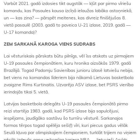
Varbūt 2021. gadā izdosies tikt augstāk — kļūt par pirmo vīriešu
komandu, kas Pasaules kausa izcīņā ielaužas labāko astoņniekā,
un — kas zina? — pārspēt meitenes, kas divreiz finišējušas 8.
vietā pasaulē (2003. gadā to paveica U-21 izlase, 2019. gadā —
U-17 komanda)?
ZEM SARKANĀ KAROGA VIENS SUDRABS
Lai vēsturiskais pārskats būtu pilnīgs, vēl īss atskats uz pirmajiem
U-19 pasaules čempionātiem, kuru hronika aizsākās 1979. gadā
Brazīlijā. Togad Padomju Savienības junioru izlasē latviešu nebija,
bet viens no komandas līderiem bija nākamā Lietuvas basketbola
zvaigzne Rims Kurtinaitis. Uzvarēja ASV izlase, bet PSRS vienība
ierindojās tikai 5. vietā.
Latvijas basketbola delegāts U-19 pasaules čempionātā pirmo
reizi startēja 1983. gadā, kad PSRS izlase bija sapulcējusi,
iespējams, jaudīgāko sastāvu šo turnīru vēsturē. Sarkanajos
formas tērpos togad spēlēja seši(!) vīri, kuri piecus gadus vēlāk
Seulā kļuva par olimpiskajiem čempioniem, turklāt trijiem no viņiem