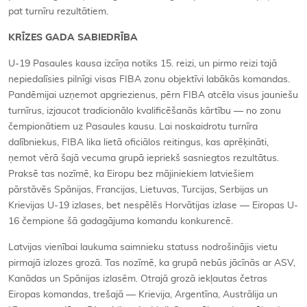
pat turnīru rezultātiem.
KRĪZES GADA SABIEDRĪBA
U-19 Pasaules kausa izcīņa notiks 15. reizi, un pirmo reizi tajā
nepiedalīsies pilnīgi visas FIBA zonu objektīvi labākās komandas.
Pandēmijai uzņemot apgriezienus, pērn FIBA atcēla visus jauniešu
turnīrus, izjaucot tradicionālo kvalificēšanās kārtību — no zonu
čempionātiem uz Pasaules kausu. Lai noskaidrotu turnīra
dalībniekus, FIBA lika lietā oficiālos reitingus, kas aprēķināti,
ņemot vērā šajā vecuma grupā iepriekš sasniegtos rezultātus.
Praksē tas nozīmē, ka Eiropu bez mājiniekiem latviešiem
pārstāvēs Spānijas, Francijas, Lietuvas, Turcijas, Serbijas un
Krievijas U-19 izlases, bet nespēlēs Horvātijas izlase — Eiropas U-
16 čempione šā gadagājuma komandu konkurencē.
Latvijas vienībai laukuma saimnieku statuss nodrošinājis vietu
pirmajā izlozes grozā. Tas nozīmē, ka grupā nebūs jācīnās ar ASV,
Kanādas un Spānijas izlasēm. Otrajā grozā iekļautas četras
Eiropas komandas, trešajā — Krievija, Argentīna, Austrālija un