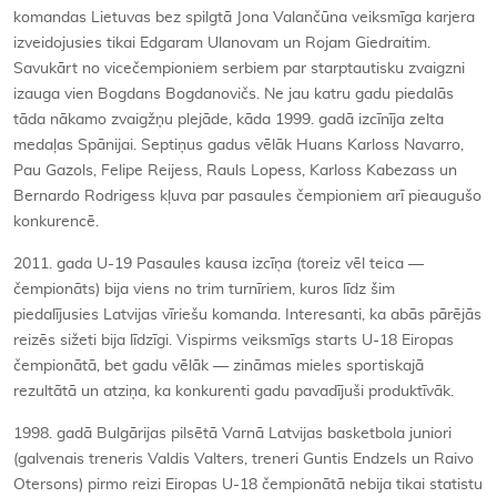
komandas Lietuvas bez spilgtā Jona Valančūna veiksmīga karjera
izveidojusies tikai Edgaram Ulanovam un Rojam Giedraitim.
Savukārt no vicečempioniem serbiem par starptautisku zvaigzni
izauga vien Bogdans Bogdanovičs. Ne jau katru gadu piedalās
tāda nākamo zvaigžņu plejāde, kāda 1999. gadā izcīnīja zelta
medaļas Spānijai. Septiņus gadus vēlāk Huans Karloss Navarro,
Pau Gazols, Felipe Reijess, Rauls Lopess, Karloss Kabezass un
Bernardo Rodrigess kļuva par pasaules čempioniem arī pieaugušo
konkurencē.
2011. gada U-19 Pasaules kausa izcīņa (toreiz vēl teica —
čempionāts) bija viens no trim turnīriem, kuros līdz šim
piedalījusies Latvijas vīriešu komanda. Interesanti, ka abās pārējās
reizēs sižeti bija līdzīgi. Vispirms veiksmīgs starts U-18 Eiropas
čempionātā, bet gadu vēlāk — zināmas mieles sportiskajā
rezultātā un atziņa, ka konkurenti gadu pavadījuši produktīvāk.
1998. gadā Bulgārijas pilsētā Varnā Latvijas basketbola juniori
(galvenais treneris Valdis Valters, treneri Guntis Endzels un Raivo
Otersons) pirmo reizi Eiropas U-18 čempionātā nebija tikai statistu