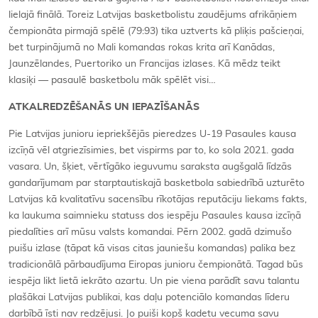
lielajā finālā. Toreiz Latvijas basketbolistu zaudējums afrikāņiem
čempionāta pirmajā spēlē (79:93) tika uztverts kā pliķis pašcieņai,
bet turpinājumā no Mali komandas rokas krita arī Kanādas,
Jaunzēlandes, Puertoriko un Francijas izlases. Kā mēdz teikt
klasiķi — pasaulē basketbolu māk spēlēt visi…
ATKALREDZĒŠANĀS UN IEPAZĪŠANĀS
Pie Latvijas junioru iepriekšējās pieredzes U-19 Pasaules kausa
izcīņā vēl atgriezīsimies, bet vispirms par to, ko sola 2021. gada
vasara. Un, šķiet, vērtīgāko ieguvumu saraksta augšgalā līdzās
gandarījumam par starptautiskajā basketbola sabiedrībā uzturēto
Latvijas kā kvalitatīvu sacensību rīkotājas reputāciju liekams fakts,
ka laukuma saimnieku statuss dos iespēju Pasaules kausa izcīņā
piedalīties arī mūsu valsts komandai. Pērn 2002. gadā dzimušo
puišu izlase (tāpat kā visas citas jauniešu komandas) palika bez
tradicionālā pārbaudījuma Eiropas junioru čempionātā. Tagad būs
iespēja likt lietā iekrāto azartu. Un pie viena parādīt savu talantu
plašākai Latvijas publikai, kas daļu potenciālo komandas līderu
darbībā īsti nav redzējusi. Jo puiši kopš kadetu vecuma savu