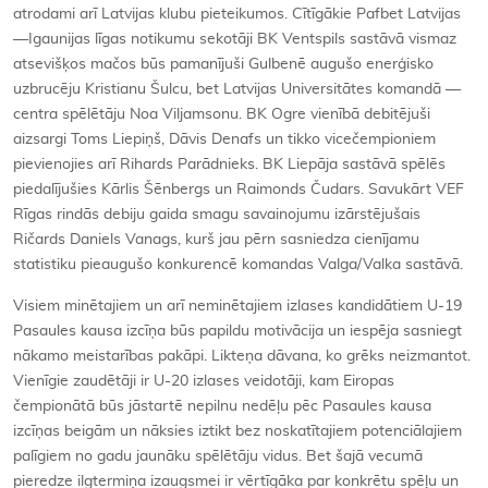
atrodami arī Latvijas klubu pieteikumos. Cītīgākie Pafbet Latvijas
—Igaunijas līgas notikumu sekotāji BK Ventspils sastāvā vismaz
atsevišķos mačos būs pamanījuši Gulbenē augušo enerģisko
uzbrucēju Kristianu Šulcu, bet Latvijas Universitātes komandā —
centra spēlētāju Noa Viljamsonu. BK Ogre vienībā debitējuši
aizsargi Toms Liepiņš, Dāvis Denafs un tikko vicečempioniem
pievienojies arī Rihards Parādnieks. BK Liepāja sastāvā spēlēs
piedalījušies Kārlis Šēnbergs un Raimonds Čudars. Savukārt VEF
Rīgas rindās debiju gaida smagu savainojumu izārstējušais
Ričards Daniels Vanags, kurš jau pērn sasniedza cienījamu
statistiku pieaugušo konkurencē komandas Valga/Valka sastāvā.
Visiem minētajiem un arī neminētajiem izlases kandidātiem U-19
Pasaules kausa izcīņa būs papildu motivācija un iespēja sasniegt
nākamo meistarības pakāpi. Likteņa dāvana, ko grēks neizmantot.
Vienīgie zaudētāji ir U-20 izlases veidotāji, kam Eiropas
čempionātā būs jāstartē nepilnu nedēļu pēc Pasaules kausa
izcīņas beigām un nāksies iztikt bez noskatītajiem potenciālajiem
palīgiem no gadu jaunāku spēlētāju vidus. Bet šajā vecumā
pieredze ilgtermiņa izaugsmei ir vērtīgāka par konkrētu spēļu un