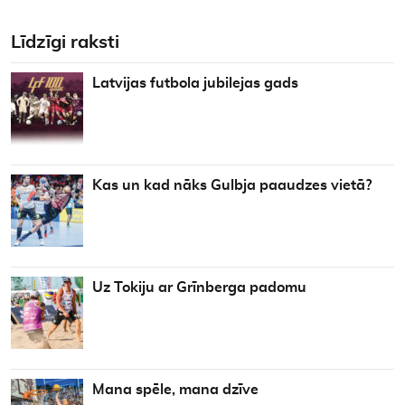
Līdzīgi raksti
Latvijas futbola jubilejas gads
Kas un kad nāks Gulbja paaudzes vietā?
Uz Tokiju ar Grīnberga padomu
Mana spēle, mana dzīve