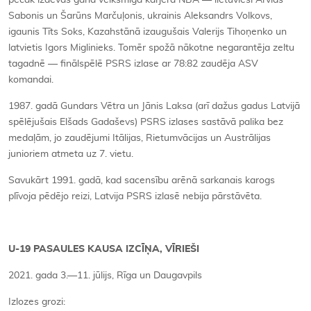
pēcāk izdevās gana veiksmīga karjera NBA — lietuvieši Arvīds
Sabonis un Šarūns Marčuļonis, ukrainis Aleksandrs Volkovs,
igaunis Tīts Soks, Kazahstānā izaugušais Valerijs Tihoņenko un
latvietis Igors Miglinieks. Tomēr spožā nākotne negarantēja zeltu
tagadnē — finālspēlē PSRS izlase ar 78:82 zaudēja ASV
komandai.
1987. gadā Gundars Vētra un Jānis Laksa (arī dažus gadus Latvijā
spēlējušais Elšads Gadaševs) PSRS izlases sastāvā palika bez
medaļām, jo zaudējumi Itālijas, Rietumvācijas un Austrālijas
junioriem atmeta uz 7. vietu.
Savukārt 1991. gadā, kad sacensību arēnā sarkanais karogs
plīvoja pēdējo reizi, Latvija PSRS izlasē nebija pārstāvēta.
U-19 PASAULES KAUSA IZCĪŅA, VĪRIEŠI
2021. gada 3.—11. jūlijs, Rīga un Daugavpils
Izlozes grozi: