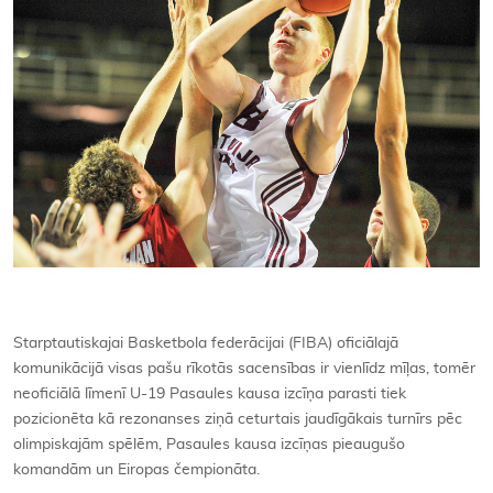
Starptautiskajai Basketbola federācijai (FIBA) oficiālajā
komunikācijā visas pašu rīkotās sacensības ir vienlīdz mīļas, tomēr
neoficiālā līmenī U-19 Pasaules kausa izcīņa parasti tiek
pozicionēta kā rezonanses ziņā ceturtais jaudīgākais turnīrs pēc
olimpiskajām spēlēm, Pasaules kausa izcīņas pieaugušo
komandām un Eiropas čempionāta.