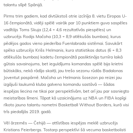
talantu slīpē Spānijā.
Pirms trim gadiem, kad divtūkstoš otrie izcīnīja 8. vietu Eiropas U-
16 čempionātā, vidēji spēlē vairāk par 10 punktiem guva saspēles
vadītājs Toms Skuja (12,4 + 4,6 rezultatīvās piespēles) un
uzbrucējs Rodijs Mačoha (10,3 + 8,9 atlēkušās bumbas), kurus
pēdējos gados vieno piederība Fuenlabrada sistēmai. Savukārt
spēka uzbrucējs Krišs Helmanis, kura statistikas datus (6 + 8,3
atlēkušās bumbas) kadetu čempionātā pasliktināja turnīra laikā
gūtais savainojums, bet ieguldījums komandas spēlē bija krietni
būtiskāks, nekā rādīja skaitļi, jau trešo sezonu rūdās Badalonas
Joventut paspārnē. Mačoha un Helmanis šosezon pa reizei jau
izgājuši laukumā kluba galveno komandu sastāvā — šādas
iespējas liecina ne tikai par perspektīvām, bet arī jau par sasniegto
meistarības līmeni. Tāpat kā uzaicinājums uz NBA un FIBA kopīgi
rīkoto jauno talantu nometni Basketball Without Borders, kurā visi
trīs piedalījās 2019. gadā.
Vēl ārzemēs — Čehijā — attīstības iespējas meklē uzbrucējs
Kristians Feierbergs. Tostarp perspektīvi šā vecuma basketbolisti