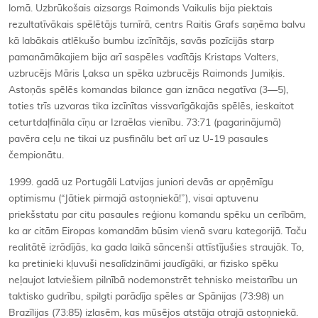
lomā. Uzbrūkošais aizsargs Raimonds Vaikulis bija piektais
rezultatīvākais spēlētājs turnīrā, centrs Raitis Grafs saņēma balvu
kā labākais atlēkušo bumbu izcīnītājs, savās pozīcijās starp
pamanāmākajiem bija arī saspēles vadītājs Kristaps Valters,
uzbrucējs Māris Ļaksa un spēka uzbrucējs Raimonds Jumiķis.
Astoņās spēlēs komandas bilance gan iznāca negatīva (3—5),
toties trīs uzvaras tika izcīnītas vissvarīgākajās spēlēs, ieskaitot
ceturtdaļfināla cīņu ar Izraēlas vienību. 73:71 (pagarinājumā)
pavēra ceļu ne tikai uz pusfinālu bet arī uz U-19 pasaules
čempionātu.
1999. gadā uz Portugāli Latvijas juniori devās ar apņēmīgu
optimismu (“Jātiek pirmajā astoņniekā!”), visai aptuvenu
priekšstatu par citu pasaules reģionu komandu spēku un cerībām,
ka ar citām Eiropas komandām būsim vienā svaru kategorijā. Taču
realitātē izrādījās, ka gada laikā sāncenši attīstījušies straujāk. To,
ka pretinieki kļuvuši nesalīdzināmi jaudīgāki, ar fizisko spēku
neļaujot latviešiem pilnībā nodemonstrēt tehnisko meistarību un
taktisko gudrību, spilgti parādīja spēles ar Spānijas (73:98) un
Brazīlijas (73:85) izlasēm, kas mūsējos atstāja otrajā astoņniekā.