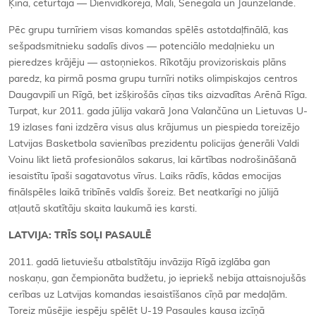
Ķīna, ceturtajā — Dienvidkoreja, Mali, Senegāla un Jaunzēlande.
Pēc grupu turnīriem visas komandas spēlēs astotdaļfinālā, kas
sešpadsmitnieku sadalīs divos — potenciālo medaļnieku un
pieredzes krājēju — astoņniekos. Rīkotāju provizoriskais plāns
paredz, ka pirmā posma grupu turnīri notiks olimpiskajos centros
Daugavpilī un Rīgā, bet izšķirošās cīņas tiks aizvadītas Arēnā Rīga.
Turpat, kur 2011. gada jūlija vakarā Jona Valančūna un Lietuvas U-
19 izlases fani izdzēra visus alus krājumus un piespieda toreizējo
Latvijas Basketbola savienības prezidentu policijas ģenerāli Valdi
Voinu likt lietā profesionālos sakarus, lai kārtības nodrošināšanā
iesaistītu īpaši sagatavotus vīrus. Laiks rādīs, kādas emocijas
finālspēles laikā tribīnēs valdīs šoreiz. Bet neatkarīgi no jūlijā
atļautā skatītāju skaita laukumā ies karsti.
LATVIJA: TRĪS SOĻI PASAULĒ
2011. gadā lietuviešu atbalstītāju invāzija Rīgā izglāba gan
noskaņu, gan čempionāta budžetu, jo iepriekš nebija attaisnojušās
cerības uz Latvijas komandas iesaistīšanos cīņā par medaļām.
Toreiz mūsējie iespēju spēlēt U-19 Pasaules kausa izcīņā