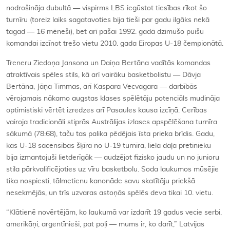
nodrošināja dubultā — vispirms LBS iegūstot tiesības rīkot šo
turnīru (toreiz laiks sagatavoties bija tieši par gadu ilgāks nekā
tagad — 16 mēneši), bet arī pašai 1992. gadā dzimušo puišu
komandai izcīnot trešo vietu 2010. gada Eiropas U-18 čempionātā.
Treneru Ziedoņa Jansona un Daiņa Bertāna vadītās komandas
atraktīvais spēles stils, kā arī vairāku basketbolistu — Dāvja
Bertāna, Jāņa Timmas, arī Kaspara Vecvagara — darbībās
vērojamais nākamo augstas klases spēlētāju potenciāls mudināja
optimistiski vērtēt izredzes arī Pasaules kausa izcīņā. Cerības
vairoja tradicionāli stiprās Austrālijas izlases apspēlēšana turnīra
sākumā (78:68), taču tas palika pēdējais īsta prieka brīdis. Gadu,
kas U-18 sacensības šķīra no U-19 turnīra, liela daļa pretinieku
bija izmantojuši lietderīgāk — audzējot fizisko jaudu un no junioru
stila pārkvalificējoties uz vīru basketbolu. Soda laukumos mūsējie
tika nospiesti, tālmetienu kanonāde savu skatītāju priekšā
nesekmējās, un trīs uzvaras astoņās spēlēs deva tikai 10. vietu.
“Klātienē novērtējām, ko laukumā var izdarīt 19 gadus vecie serbi,
amerikāņi, argentīnieši, pat poļi — mums ir, ko darīt,” Latvijas