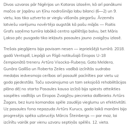
Divas uzvaras pār Nigērijas un Kataras izlasēm, kā arī panākumi
mačos ar Japānu un Ķīnu nodrošināja labu bilanci (6—2) un 9.
vietu, kas tika uztverta ar vieglu vilšanās piegaršu. Ārzemēs
latviešu varējumu novērtēja augstāk kā pašu mājās — Raitis
Grafs saņēma turnīra labākā centra spēlētāja balvu, bet Māris
Ļaksa pēc pusgada tika iekļauts pasaules jauno zvaigžņu izlasē.
Trešais piegājiens bija pavisam nesen — iepriekšējā turnīrā. 2018.
gadā Ventspilī, Liepājā un Rīgā notikušajā Eiropas U-18
čempionātā treneru Artūra Visocka-Rubeņa, Gata Meldera,
Gunāra Gailīša un Roberta Zeiles vadībā izcīnītās sudraba
medaļas iedvesmoja cerības arī pasaulē pacīnīties par vietu uz
goda pjedestāla. Taču savainojuma un tam sekojošā rehabilitācijas
plāna dēļ no starta Pasaules kausa izcīņā bija spiests atteikties
saspēles vadītājs un Eiropas Zvaigžņu piecnieka dalībnieks Artūrs
Žagars, bez kura komandas spēle zaudēja vieglumu un efektivitāti.
Uz pasaules fona nepazuda Artūrs Kurucs, gada laikā manāmi bija
progresējis spēka uzbrucējs Mārcis Šteinbergs — par maz, lai
izcīnītu vairāk par vienu uzvaru septiņās spēlēs. 12. vieta.