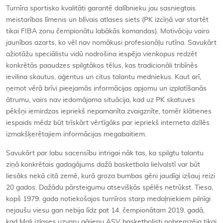
Turnīra sportisko kvalitāti garantē dalībnieku jau sasniegtais
meistarības līmenis un blīvais atlases siets (PK izcīņā var startēt
tikai FIBA zonu čempionātu labākās komandas). Motivāciju vairo
jaunības azarts, ko vēl nav nomākusi profesionāļu rutīna. Savukārt
ažiotāžu speciālistu vidū nodrošina iespēja vienkopus redzēt
konkrētās paaudzes spilgtākos tēlus, kas tradicionāli tribīnēs
ievilina skautus, aģentus un citus talantu medniekus. Kaut arī,
ņemot vērā brīvi pieejamās informācijas apjomu un izplatīšanās
ātrumu, vairs nav iedomājama situācija, kad uz PK skatuves
pēkšņi iemirdzas iepriekš nepamanīta zvaigznīte, tomēr klātienes
iespaids mēdz būt trīskārt vērtīgāks par iepriekš interneta dzīlēs
izmakšķerētajiem informācijas megabaitiem.
Savukārt par labu sacensību intrigai nāk tas, ka spilgtu talantu
ziņā konkrētais gadagājums dažā basketbola lielvalstī var būt
liesāks nekā citā zemē, kurā groza bumbas gēni jaudīgi izšauj reizi
20 gados. Dažādu pārsteigumu atsevišķās spēlēs netrūkst. Tiesa,
kopš 1979. gada notiekošajos turnīros starp medaļniekiem pilnīgi
nejaušu viesu gan nebija līdz pat 14. čempionātam 2019. gadā,
kad Mali izlases uzvaru gājienu ASV basketbolisti nobremzēja tikai