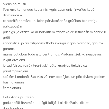
Viens no mūsu
līderiem, komandas kapteinis Agris Lasmanis (invalīds kopš
dzimšanas –
cerebrālā paralīze un lielas pārvietošanās grūtības bez ratiņu
palīdzības) ir
priecīgs, jo atzīst, ka ar horvātiem, tāpat kā ar lietuviešiem šobrīd ir
grūti
sacensties, jo arī ratiņbasketbolā svarīga ir gan pieredze, gan roku
garums,
mums patlaban tādu īstu centru nav. Protams, žēl, ka neizdevās
iekļūt divniekā,
jo tad (tiesa, vairāk teorētiski) būtu iespējas tiekties uz
paralimpiskajām
spēlēm Londonā. Bet viss vēl nav apstājies, un pēc diviem gadiem
būs nākamais
čempionāts.
Pats Agris jau trešo
gadu spēlē ārzemēs – 1. līgā Itālijā. Lai cik dīvaini, tik ļoti
daudzinātajā