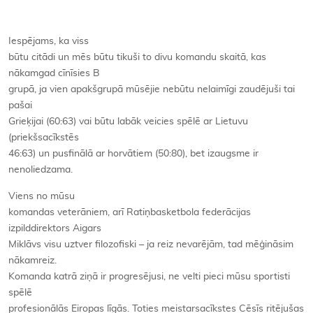
Iespējams, ka viss
būtu citādi un mēs būtu tikuši to divu komandu skaitā, kas
nākamgad cīnīsies B
grupā, ja vien apakšgrupā mūsējie nebūtu nelaimīgi zaudējuši tai
pašai
Grieķijai (60:63) vai būtu labāk veicies spēlē ar Lietuvu
(priekšsacīkstēs
46:63) un pusfinālā ar horvātiem (50:80), bet izaugsme ir
nenoliedzama.
Viens no mūsu
komandas veterāniem, arī Ratiņbasketbola federācijas
izpilddirektors Aigars
Miklāvs visu uztver filozofiski – ja reiz nevarējām, tad mēģināsim
nākamreiz.
Komanda katrā ziņā ir progresējusi, ne velti pieci mūsu sportisti
spēlē
profesionālās Eiropas līgās. Toties meistarsacīkstes Cēsīs ritējušas