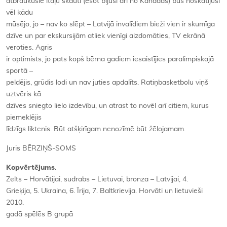
atbraukušie itāļu skauti (esot bijuši arī no Kanādas) būs noskatījuši
vēl kādu
mūsējo, jo – nav ko slēpt – Latvijā invalīdiem bieži vien ir skumīga
dzīve un par ekskursijām atliek vienīgi aizdomāties, TV ekrānā
veroties. Agris
ir optimists, jo pats kopš bērna gadiem iesaistījies paralimpiskajā
sportā –
peldējis, grūdis lodi un nav juties apdalīts. Ratiņbasketbolu viņš
uztvēris kā
dzīves sniegto lielo izdevību, un atrast to novēl arī citiem, kurus
piemeklējis
līdzīgs liktenis. Būt atšķirīgam nenozīmē būt žēlojamam.
Juris BĒRZIŅŠ-SOMS
Kopvērtējums.
Zelts – Horvātijai, sudrabs – Lietuvai, bronza – Latvijai, 4.
Grieķija, 5. Ukraina, 6. Īrija, 7. Baltkrievija. Horvāti un lietuvieši
2010.
gadā spēlēs B grupā