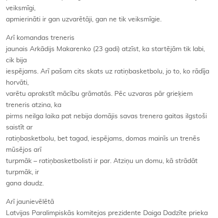
veiksmīgi,
apmierināti ir gan uzvarētāji, gan ne tik veiksmīgie.
Arī komandas treneris
jaunais Arkādijs Makarenko (23 gadi) atzīst, ka startējām tik labi,
cik bija
iespējams. Arī pašam cits skats uz ratiņbasketbolu, jo to, ko rādīja
horvāti,
varētu aprakstīt mācību grāmatās. Pēc uzvaras pār grieķiem
treneris atzina, ka
pirms neilga laika pat nebija domājis savas trenera gaitas ilgstoši
saistīt ar
ratiņbasketbolu, bet tagad, iespējams, domas mainīs un trenēs
mūsējos arī
turpmāk – ratiņbasketbolisti ir par. Atziņu un domu, kā strādāt
turpmāk, ir
gana daudz.
Arī jaunievēlētā
Latvijas Paralimpiskās komitejas prezidente Daiga Dadzīte prieka