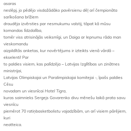
asaras
neslēpj, jo pēdējo visdažādāko pavērsienu dēļ arī čempionāta
sarīkošana brīžiem
draudēja izvērsties par nesmukumu valstij, tāpat kā mūsu
komandas līdzdalība,
tomēr viss atrisinājās veiksmīgi, un Daiga ar lepnumu rāda man
vieskomandu
aizpildītās anketas, kur novērtējums ir izteikts vienā vārdā –
ekselenti! Par
to paldies visiem, kas palīdzēja – Latvijas Izglītības un zinātnes
ministrijai,
Latvijas Olimpiskajai un Paralimpiskajai komitejai -, īpašs paldies
Cēsu
novadam un viesnīcai
Hotel Tigra
,
kuras saimnieks Sergejs Govarenko divu mēnešu laikā prata savu
viesnīcu
piemērot 70 ratiņbasketbolistu vajadzībām, un arī visiem pārējiem,
kuri
neatteica.