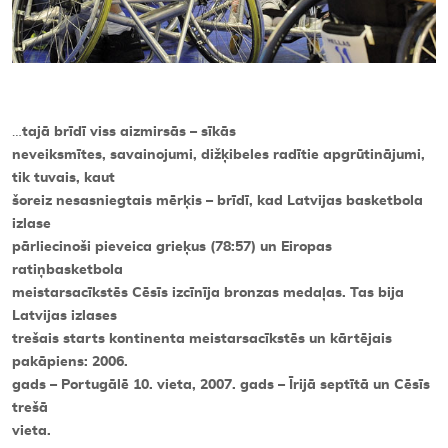
…
tajā brīdī viss aizmirsās – sīkās
neveiksmītes, savainojumi, dižķibeles radītie apgrūtinājumi,
tik tuvais, kaut
šoreiz nesasniegtais mērķis – brīdī, kad Latvijas basketbola
izlase
pārliecinoši pieveica grieķus (78:57) un Eiropas
ratiņbasketbola
meistarsacīkstēs Cēsīs izcīnīja bronzas medaļas. Tas bija
Latvijas izlases
trešais starts kontinenta meistarsacīkstēs un kārtējais
pakāpiens: 2006.
gads – Portugālē 10. vieta, 2007. gads – Īrijā septītā un Cēsīs
trešā
vieta.