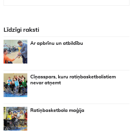
Līdzīgi raksti
Ar apbrīnu un atbildību
Cīņasspars, kuru ratiņbasketbolistiem
nevar atņemt
Ratiņbasketbola maģija