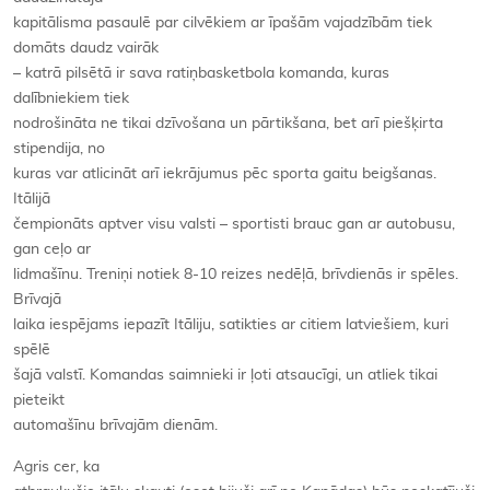
kapitālisma pasaulē par cilvēkiem ar īpašām vajadzībām tiek
domāts daudz vairāk
– katrā pilsētā ir sava ratiņbasketbola komanda, kuras
dalībniekiem tiek
nodrošināta ne tikai dzīvošana un pārtikšana, bet arī piešķirta
stipendija, no
kuras var atlicināt arī iekrājumus pēc sporta gaitu beigšanas.
Itālijā
čempionāts aptver visu valsti – sportisti brauc gan ar autobusu,
gan ceļo ar
lidmašīnu. Treniņi notiek 8-10 reizes nedēļā, brīvdienās ir spēles.
Brīvajā
laika iespējams iepazīt Itāliju, satikties ar citiem latviešiem, kuri
spēlē
šajā valstī. Komandas saimnieki ir ļoti atsaucīgi, un atliek tikai
pieteikt
automašīnu brīvajām dienām.
Agris cer, ka