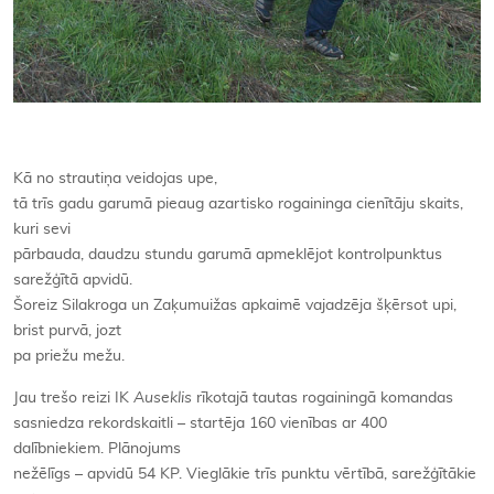
Kā no strautiņa veidojas upe,
tā trīs gadu garumā pieaug azartisko rogaininga cienītāju skaits,
kuri sevi
pārbauda, daudzu stundu garumā apmeklējot kontrolpunktus
sarežģītā apvidū.
Šoreiz Silakroga un Zaķumuižas apkaimē vajadzēja šķērsot upi,
brist purvā, jozt
pa priežu mežu.
Jau trešo reizi IK
Auseklis
rīkotajā tautas rogainingā komandas
sasniedza rekordskaitli – startēja 160 vienības ar 400
dalībniekiem. Plānojums
nežēlīgs – apvidū 54 KP. Vieglākie trīs punktu vērtībā, sarežģītākie