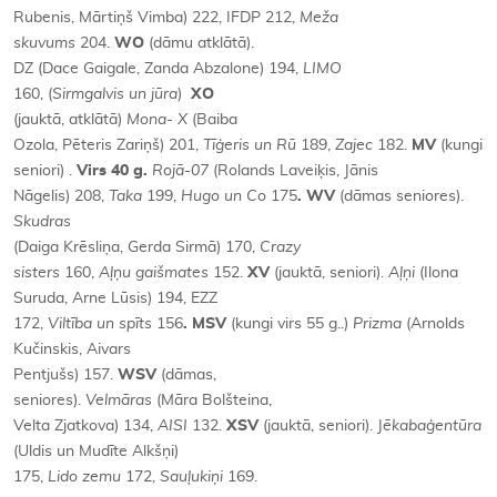
Rubenis, Mārtiņš Vimba) 222, IFDP 212,
Meža
skuvums
204.
WO
(dāmu atklātā).
DZ (Dace Gaigale, Zanda Abzalone) 194,
LIMO
160, (
Sirmgalvis un jūra
)
XO
(jauktā, atklātā)
Mona- X
(Baiba
Ozola, Pēteris Zariņš) 201,
Tīģeris
un Rū
189,
Zajec
182.
MV
(kungi
seniori) .
Virs 40 g.
Rojā-07
(Rolands Laveiķis, Jānis
Nāgelis) 208,
Taka
199,
Hugo un Co
175
. WV
(dāmas seniores).
Skudras
(Daiga Krēsliņa, Gerda Sirmā) 170,
Crazy
sisters
160,
Aļņu gaišmates
152.
XV
(jauktā, seniori).
Aļņi
(Ilona
Suruda, Arne Lūsis) 194, EZZ
172,
Viltība un spīts
156
. MSV
(kungi virs 55 g..)
Prizma
(Arnolds
Kučinskis, Aivars
Pentjušs) 157.
WSV
(dāmas,
seniores).
Velmāras
(Māra Bolšteina,
Velta Zjatkova) 134,
AISI
132.
XSV
(jauktā, seniori). J
ēkabaģentūra
(Uldis un Mudīte Alkšņi)
175,
Lido zemu
172,
Sauļukiņi
169.