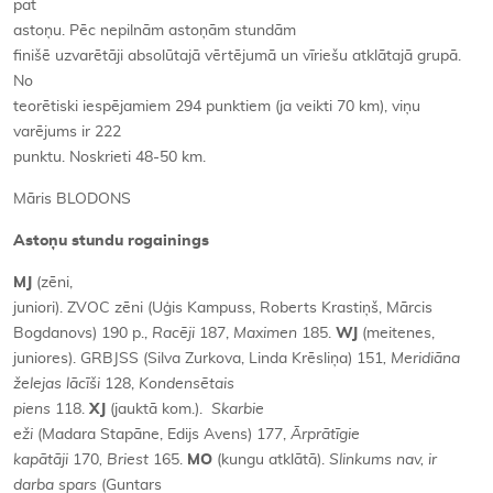
pat
astoņu. Pēc nepilnām astoņām stundām
finišē uzvarētāji absolūtajā vērtējumā un vīriešu atklātajā grupā.
No
teorētiski iespējamiem 294 punktiem (ja veikti 70 km), viņu
varējums ir 222
punktu. Noskrieti 48-50 km.
Māris BLODONS
Astoņu stundu rogainings
MJ
(zēni,
juniori). ZVOC zēni (Uģis Kampuss, Roberts Krastiņš, Mārcis
Bogdanovs) 190 p.,
Racēji
187,
Maximen
185.
WJ
(meitenes,
juniores). GRBJSS (Silva Zurkova, Linda Krēsliņa) 151
, Meridiāna
želejas lācīši
128,
Kondensētais
piens
118.
XJ
(jauktā kom.).
Skarbie
eži
(Madara Stapāne, Edijs Avens) 177,
Ārprātīgie
kapātāji
170
, Briest
165.
MO
(kungu atklātā).
Slinkums nav, ir
darba spars
(Guntars