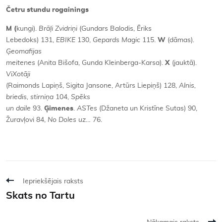
Četru stundu rogainings
M (
kungi).
Brāļi Zvidriņi
(Gundars Balodis, Ēriks
Lebedoks) 131,
EBIKE
130,
Gepards Magic
115.
W
(dāmas).
Ģeomafijas
meitenes
(Anita Bišofa, Gunda Kleinberga-Karsa).
X
(jauktā).
ViXotāji
(Raimonds Lapiņš, Sigita Jansone, Artūrs Liepiņš) 128,
Alnis,
briedis, stirniņa
104,
Spēks
un daile
93.
Ģimenes
.
ASTes
(Džaneta un Kristīne Sutas) 90,
Žuravļovi 84,
No Doles uz…
76.
Iepriekšējais raksts
Skats no Tartu