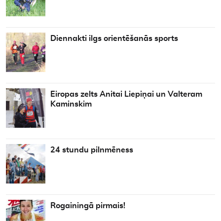
Diennakti ilgs orientēšanās sports
Eiropas zelts Anitai Liepiņai un Valteram
Kaminskim
24 stundu pilnmēness
Rogainingā pirmais!