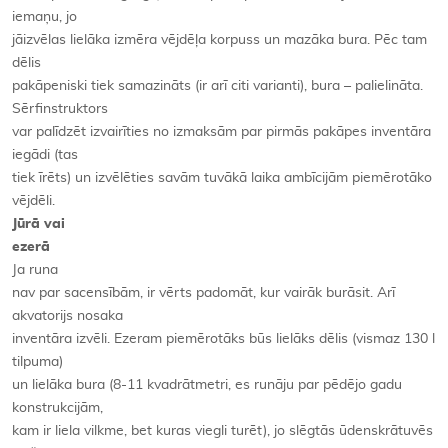
iemaņu, jo
jāizvēlas lielāka izmēra vējdēļa korpuss un mazāka bura. Pēc tam
dēlis
pakāpeniski tiek samazināts (ir arī citi varianti), bura – palielināta.
Sērfinstruktors
var palīdzēt izvairīties no izmaksām par pirmās pakāpes inventāra
iegādi (tas
tiek īrēts) un izvēlēties savām tuvākā laika ambīcijām piemērotāko
vējdēli.
Jūrā vai
ezerā
Ja runa
nav par sacensībām, ir vērts padomāt, kur vairāk burāsit. Arī
akvatorijs nosaka
inventāra izvēli. Ezeram piemērotāks būs lielāks dēlis (vismaz 130 l
tilpuma)
un lielāka bura (8-11 kvadrātmetri, es runāju par pēdējo gadu
konstrukcijām,
kam ir liela vilkme, bet kuras viegli turēt), jo slēgtās ūdenskrātuvēs