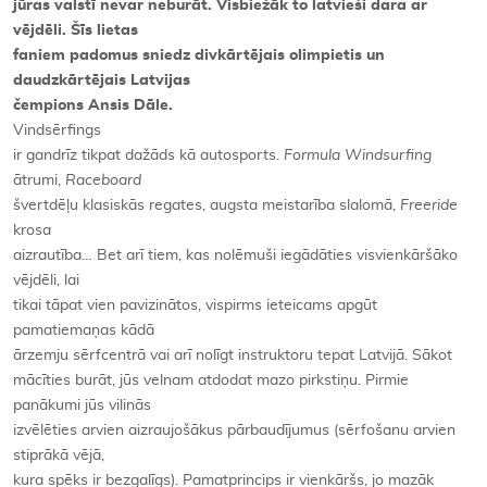
jūras valstī nevar neburāt. Visbiežāk to latvieši dara ar
vējdēli. Šīs lietas
faniem padomus sniedz divkārtējais olimpietis un
daudzkārtējais Latvijas
čempions Ansis Dāle.
Vindsērfings
ir gandrīz tikpat dažāds kā autosports.
Formula Windsurfing
ātrumi,
Raceboard
švertdēļu klasiskās regates, augsta meistarība slalomā,
Freeride
krosa
aizrautība… Bet arī tiem, kas nolēmuši iegādāties visvienkāršāko
vējdēli, lai
tikai tāpat vien pavizinātos, vispirms ieteicams apgūt
pamatiemaņas kādā
ārzemju sērfcentrā vai arī nolīgt instruktoru tepat Latvijā. Sākot
mācīties burāt, jūs velnam atdodat mazo pirkstiņu. Pirmie
panākumi jūs vilinās
izvēlēties arvien aizraujošākus pārbaudījumus (sērfošanu arvien
stiprākā vējā,
kura spēks ir bezgalīgs). Pamatprincips ir vienkāršs, jo mazāk