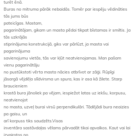
turēt ēnā.
Buras no mitruma pārāk nebaidās. Tomēr par iespēju vēdināties
tās jums būs
pateicīgas. Mastam,
pagarinātājam, gikam un masta pēdai tikpat bīstamas ir smiltis. Ja
tās uzkrājās
stiprinājuma konstrukcijā, giks var pārlūzt, ja masta vai
pagarinājuma
savienojumu vietās, tās var kļūt neatvienojamas. Man pašam
vienu pagarinātāju
no pustūkstoti vērta masta nācies atbrīvot ar zāģi. Rūpīgi
jāsargā vējdēļa slīdvirsma un spura, kas ir asa kā žilete. Starp
braucieniem
krastā bura jānoliek pa vējam, iespiežot latas uz iekšu, korpusu,
neatvienojot
no masta, uzveļ burai virsū perpendikulāri. Tādējādi bura neaizies
pa gaisu, un
arī korpuss tiks saudzēts.Visas
inventāra sastāvdaļas vēlams pārvadāt tikai apvalkos. Kaut vai lai
izvairotos no