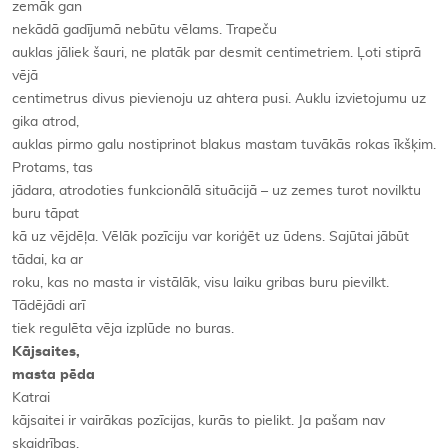
zemāk gan
nekādā gadījumā nebūtu vēlams. Trapeču
auklas jāliek šauri, ne platāk par desmit centimetriem. Ļoti stiprā
vējā
centimetrus divus pievienoju uz ahtera pusi. Auklu izvietojumu uz
gika atrod,
auklas pirmo galu nostiprinot blakus mastam tuvākās rokas īkšķim.
Protams, tas
jādara, atrodoties funkcionālā situācijā – uz zemes turot novilktu
buru tāpat
kā uz vējdēļa. Vēlāk pozīciju var koriģēt uz ūdens. Sajūtai jābūt
tādai, ka ar
roku, kas no masta ir vistālāk, visu laiku gribas buru pievilkt.
Tādējādi arī
tiek regulēta vēja izplūde no buras.
Kājsaites,
masta pēda
Katrai
kājsaitei ir vairākas pozīcijas, kurās to pielikt. Ja pašam nav
skaidrības,