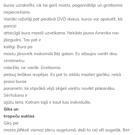
buras uzrakstīts, cik tai garš masts, pagarinātājs un grotbomis
nepieciešams.
Vairāki ražotāji pat piedāvā DVD diskus, kuros var apskatīt, kā
pareizi
attiecīgā bura mastā uzvelkama. Nekāda jauna Amerika nav
jāizgudro. Tas pat ir
kaitīgi. Bura pa
mastu jānovelk maksimāli līdz galam. Es atļaujos variēt divu
centimetru
robežās, ne vairāk. Grotbomis
pieļauj lielākas iespējas. Es pat to izbīdu mazliet garāku, nekā
prasa buras
parametri, lai stiprākā vējā zēģeli varētu novilkt plakanāku.
Sērfošana ir
izjūtu lieta. Katram tajā ir kaut kas individuāls.
Giks un
trapeču auklas
Giks pie
masta jāfiksē vismaz plecu augstumā, daži to ceļ vēl augstāk. Bet