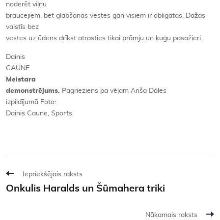
noderēt viļņu
braucējiem, bet glābšanas vestes gan visiem ir obligātas. Dažās
valstīs bez
vestes uz ūdens drīkst atrasties tikai prāmju un kuģu pasažieri.
Dainis
CAUNE
Meistara
demonstrējums.
Pagrieziens pa vējam Anša Dāles
izpildījumā Foto:
Dainis Caune,
Sports
Iepriekšējais raksts
Onkulis Haralds un Šūmahera triki
Nākamais raksts