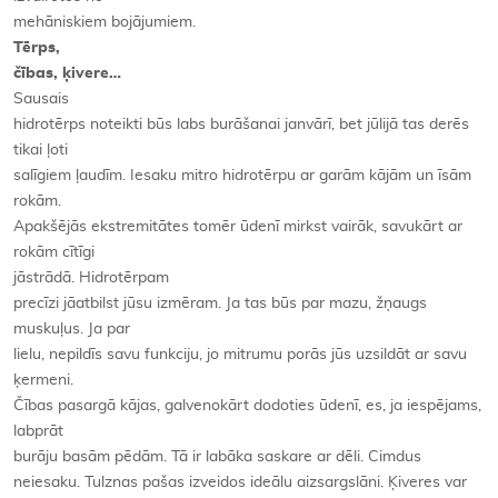
mehāniskiem bojājumiem.
Tērps,
čības, ķivere…
Sausais
hidrotērps noteikti būs labs burāšanai janvārī, bet jūlijā tas derēs
tikai ļoti
salīgiem ļaudīm. Iesaku mitro hidrotērpu ar garām kājām un īsām
rokām.
Apakšējās ekstremitātes tomēr ūdenī mirkst vairāk, savukārt ar
rokām cītīgi
jāstrādā. Hidrotērpam
precīzi jāatbilst jūsu izmēram. Ja tas būs par mazu, žņaugs
muskuļus. Ja par
lielu, nepildīs savu funkciju, jo mitrumu porās jūs uzsildāt ar savu
ķermeni.
Čības pasargā kājas, galvenokārt dodoties ūdenī, es, ja iespējams,
labprāt
burāju basām pēdām. Tā ir labāka saskare ar dēli. Cimdus
neiesaku. Tulznas pašas izveidos ideālu aizsargslāni. Ķiveres var