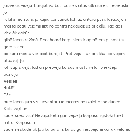
jāizvēlas vidējā, burājot varbūt radīsies citas atklāsmes. Teorētiski,
jo
lielāks meistars, jo kājsaites vairāk liek uz ahtera pusi. Iesācējiem
masta pēdu vēlams likt no centra nedaudz uz priekšu. Tad dēli
vieglāk dabūt
glisēšanas režīmā.
Raceboard
korpusiem ir apmēram pusmetru
gara sliede,
pa kuru mastu var bīdīt burājot. Pret vēju – uz priekšu, pa vējam –
atpakaļ. Ja
ļoti stiprs vējš, tad arī pretvēja kursos mastu netur priekšējā
pozīcijā
Vējdēli
dušā!
Pēc
burāšanas jūrā visu inventāru ieteicams noskalot ar saldūdeni.
Sāls, vējš un
saule saēd visu! Nevajadzētu gan vējdēļa korpusu ilgstoši turēt
mitru. Korpusam
saule neskādē tik ļoti kā burām, kuras gan iespējami vairāk vēlams