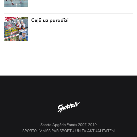
Ceļā uz paradīzi
Sporta Apgāda Fonds 2007-2019
SPORTO.LV VISS PAR SPORTU UN TĀ AKTUALITĀTĒM