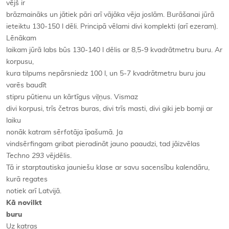
vējš ir
brāzmaināks un jātiek pāri arī vājāka vēja joslām. Burāšanai jūrā
ieteiktu 130-150 l dēli. Principā vēlami divi komplekti (arī ezeram).
Lēnākam
laikam jūrā labs būs 130-140 l dēlis ar 8,5-9 kvadrātmetru buru. Ar
korpusu,
kura tilpums nepārsniedz 100 l, un 5-7 kvadrātmetru buru jau
varēs baudīt
stipru pūtienu un kārtīgus viļņus. Vismaz
divi korpusi, trīs četras buras, divi trīs masti, divi giki jeb bomji ar
laiku
nonāk katram sērfotāja īpašumā. Ja
vindsērfingam gribat pieradināt jauno paaudzi, tad jāizvēlas
Techno 293
vējdēlis.
Tā ir starptautiska jauniešu klase ar savu sacensību kalendāru,
kurā regates
notiek arī Latvijā.
Kā novilkt
buru
Uz katras