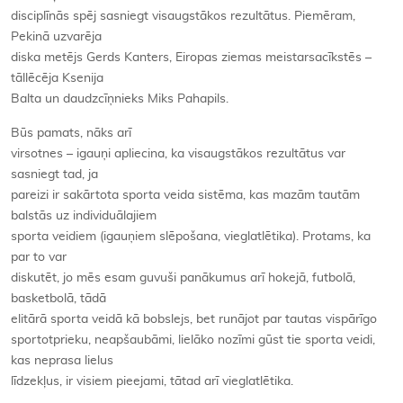
disciplīnās spēj sasniegt visaugstākos rezultātus. Piemēram,
Pekinā uzvarēja
diska metējs Gerds Kanters, Eiropas ziemas meistarsacīkstēs –
tāllēcēja Ksenija
Balta un daudzcīņnieks Miks Pahapils.
Būs pamats, nāks arī
virsotnes – igauņi apliecina, ka visaugstākos rezultātus var
sasniegt tad, ja
pareizi ir sakārtota sporta veida sistēma, kas mazām tautām
balstās uz individuālajiem
sporta veidiem (igauņiem slēpošana, vieglatlētika). Protams, ka
par to var
diskutēt, jo mēs esam guvuši panākumus arī hokejā, futbolā,
basketbolā, tādā
elitārā sporta veidā kā bobslejs, bet runājot par tautas vispārīgo
sportotprieku, neapšaubāmi, lielāko nozīmi gūst tie sporta veidi,
kas neprasa lielus
līdzekļus, ir visiem pieejami, tātad arī vieglatlētika.