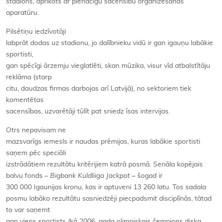
stadions, aprīkots ar pienācīgu sacensību organizēšanas
aparatūru.
Pilsētiņu iedzīvotāji
labprāt dodas uz stadionu, jo dalībnieku vidū ir gan igauņu labākie
sportisti,
gan spēcīgi ārzemju vieglatlēti, skan mūzika, visur vīd atbalstītāju
reklāma (starp
citu, daudzas firmas darbojas arī Latvijā), no sektoriem tiek
komentētas
sacensības, uzvarētāji tūlīt pat sniedz īsas intervijas.
Otrs nepavisam ne
mazsvarīgs iemesls ir naudas prēmijas, kuras labākie sportisti
saņem pēc speciāli
izstrādātiem rezultātu kritērijiem katrā posmā. Seriāla kopējais
balvu fonds –
Bigbank Kuldliiga Jackpot
– šogad ir
300 000 Igaunijas kronu, kas ir aptuveni 13 260 latu. Tos sadala
posmu labāko rezultātu sasniedzēji piecpadsmit disciplīnās, tātad
to var saņemt
gan viens sportists (kā 2006. gada olimpiskais čempions diska