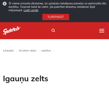
Šī vietne izmanto sīkdatnes, lai uzlabotu lietošanas pieredzi un optimizētu tās
darbību. Turpinot lietot šo vietni, Jūs piekrītat sīkdatņu lietošanai šajā
mājaslapā.
Lasīt vairāk
TURPINĀT
SĀKUMS
SPORTA VEIDI
ARHĪVS
Sākums
Sporta veidi
Igauņu zelts
Autori
Arhīvs
Abonēšana