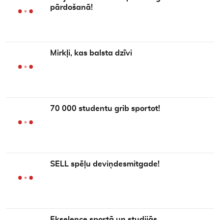
pārdošanā!
Mirkļi, kas balsta dzīvi
70 000 studentu grib sportot!
SELL spēļu deviņdesmitgade!
Ekselence sportā un studijās…