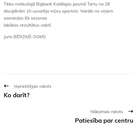
Tikko notikušajā
Bigbank Kuldliigas
posmā Tartu no 28
disciplīnām 10 uzvarēja mūsu sportisti. Vairāki no viņiem
sasniedza šīs sezonas
labākos rezultātus valstī.
Juris BĒRZIŅŠ-SOMS
Iepriekšējais raksts
Ko darīt?
Nākamais raksts
Patiesība par centru