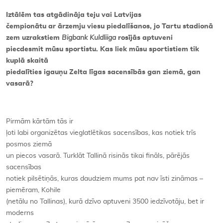
Iztālēm tas atgādināja teju vai Latvijas
Kontakti
čempionātu ar ārzemju viesu piedalīšanos, jo Tartu stadionā
zem uzrakstiem
Bigbank Kuldliiga
rosījās aptuveni
piecdesmit mūsu sportistu. Kas liek mūsu sportistiem tik
kuplā skaitā
piedalīties igauņu Zelta līgas sacensībās gan ziemā, gan
vasarā?
Pirmām kārtām tās ir
ļoti labi organizētas vieglatlētikas sacensības, kas notiek trīs
posmos ziemā
un piecos vasarā. Turklāt Tallinā risinās tikai fināls, pārējās
sacensības
notiek pilsētiņās, kuras daudziem mums pat nav īsti zināmas –
piemēram, Kohile
(netālu no Tallinas), kurā dzīvo aptuveni 3500 iedzīvotāju, bet ir
moderns