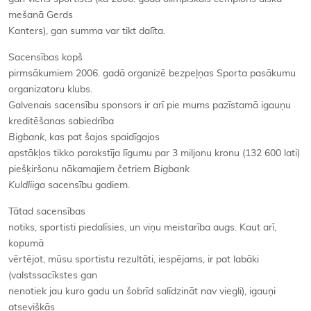
mešanā Gerds
Kanters), gan summa var tikt dalīta.
Sacensības kopš
pirmsākumiem 2006. gadā organizē bezpeļņas Sporta pasākumu
organizatoru klubs.
Galvenais sacensību sponsors ir arī pie mums pazīstamā igauņu
kreditēšanas sabiedrība
Bigbank
, kas pat šajos spaidīgajos
apstākļos tikko parakstīja līgumu par 3 miljonu kronu (132 600 lati)
piešķiršanu nākamajiem četriem
Bigbank
Kuldliiga
sacensību gadiem.
Tātad sacensības
notiks, sportisti piedalīsies, un viņu meistarība augs. Kaut arī,
kopumā
vērtējot, mūsu sportistu rezultāti, iespējams, ir pat labāki
(valstssacīkstes gan
nenotiek jau kuro gadu un šobrīd salīdzināt nav viegli), igauņi
atsevišķās