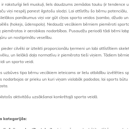
ir raksturīgi lieli muskuļi, liels daudzums zemādas tauku (ir tendence u
ču viņi nespēj panest ilgstošu slodzi. Lai attīstītu šo bērnu potenciālu, i
islielākos panākumus viņi var gūt cīņas sporta veidos (sambo, džudo u
pēlēs (hokejs, ūdenspolo). Nedaudz vecākiem bērniem piemēroti sporta 
 piemērotas ir aerobikas nodarbības. Pusaudžu periodā tādi bērni labp
igūru un nostiprinātu veselību.
pieder cilvēki ar izteikti proporcionālu ķermeni un labi attīstītiem skele
vēku, un lielākā daļa normatīvu ir piemērota tieši viņiem. Tādiem bērni
idi un sporta veidi.
s uzbūves tipa bērnu vecākiem ieteicams ar lielu atbildību izvēlēties s
ns nodarbojas ar prieku un kuri viņam vislabāk padodas; lai sports būtu
asta.
tbilstošs aktivitāšu uzsākšanai konkrētajā sporta veidā.
īs kategorijās: