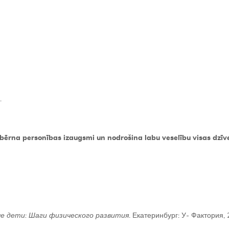
.
ērna personības izaugsmi un nodrošina labu veselību visas dzīve
ые
дети
:
Шаги
физического
развития
. Екатеринбург: У- Фактория, 