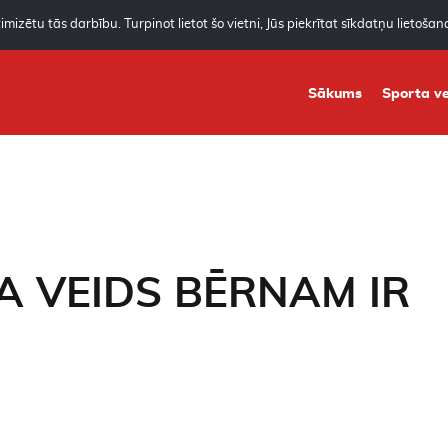
mizētu tās darbību. Turpinot lietot šo vietni, Jūs piekrītat sīkdatņu lietoša
Sākums
Sporta ve
A VEIDS BĒRNAM IR