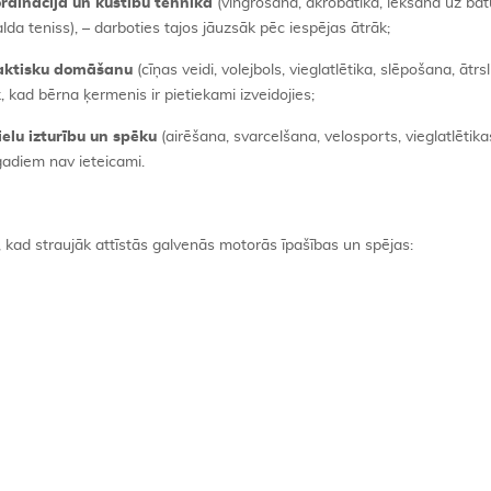
rdinācija un kustību tehnika
(vingrošana, akrobātika, lēkšana uz bat
alda teniss), – darboties tajos jāuzsāk pēc iespējas ātrāk;
taktisku domāšanu
(cīņas veidi, volejbols, vieglatlētika, slēpošana, ātrs
 kad bērna ķermenis ir pietiekami izveidojies;
ielu izturību un spēku
(airēšana, svarcelšana, velosports, vieglatlēti
 gadiem nav ieteicami.
, kad straujāk attīstās galvenās motorās īpašības un spējas: