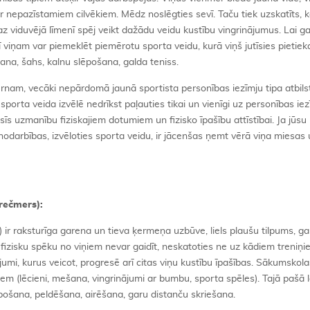
r nepazīstamiem cilvēkiem. Mēdz noslēgties sevī. Taču tiek uzskatīts, ka
az viduvējā līmenī spēj veikt dažādu veidu kustību vingrinājumus. Lai g
arī viņam var piemeklēt piemērotu sporta veidu, kurā viņš jutīsies pietie
ēšana, šahs, kalnu slēpošana, galda teniss.
ērnam, vecāki nepārdomā jaunā sportista personības iezīmju tipa atbils
 sporta veida izvēlē nedrīkst paļauties tikai un vienīgi uz personības iezī
rsīs uzmanību fiziskajiem dotumiem un fizisko īpašību attīstībai. Ja jūs
nodarbības, izvēloties sporta veidu, ir jācenšas ņemt vērā viņa miesas
Krečmers):
) ir raksturīga garena un tieva ķermeņa uzbūve, liels plaušu tilpums, g
taču fizisku spēku no viņiem nevar gaidīt, neskatoties ne uz kādiem treni
jumi, kurus veicot, progresē arī citas viņu kustību īpašības. Sākumskol
em (lēcieni, mešana, vingrinājumi ar bumbu, sporta spēles). Tajā pašā 
lēpošana, peldēšana, airēšana, garu distanču skriešana.