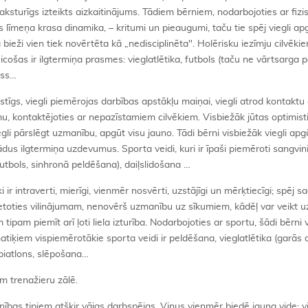
r raksturīgs izteikts aizkaitinājums. Tādiem bērniem, nodarbojoties ar fiz
as līmeņa krasa dinamika, – kritumi un pieaugumi, taču tie spēj viegli ap
bieži vien tiek novērtēta kā „nedisciplinēta". Holērisku iezīmju cilvēki
icošas ir ilgtermiņa prasmes: vieglatlētika, futbols (taču ne vārtsarga po
iss…
stīgs, viegli piemērojas darbības apstākļu maiņai, viegli atrod kontaktu 
u, kontaktējoties ar nepazīstamiem cilvēkiem. Visbiežāk jūtas optimistis
gli pārslēgt uzmanību, apgūt visu jauno. Tādi bērni visbiežāk viegli apg
ādus ilgtermiņa uzdevumus. Sporta veidi, kuri ir īpaši piemēroti sangvini
utbols, sinhronā peldēšana), daiļslidošana …
ēki ir intraverti, mierīgi, vienmēr nosvērti, uzstājīgi un mērķtiecīgi; spēj s
pretoties vilinājumam, nenovērš uzmanību uz sīkumiem, kādēļ var veikt
tipam piemīt arī ļoti liela izturība. Nodarbojoties ar sportu, šādi bērni v
tiķiem vispiemērotākie sporta veidi ir peldēšana, vieglatlētika (garās 
 biatlons, slēpošana…
m trenažieru zālē.
ības tipiem atšķir vājas darbspējas. Viņus vienmēr biedē jauna vide; v