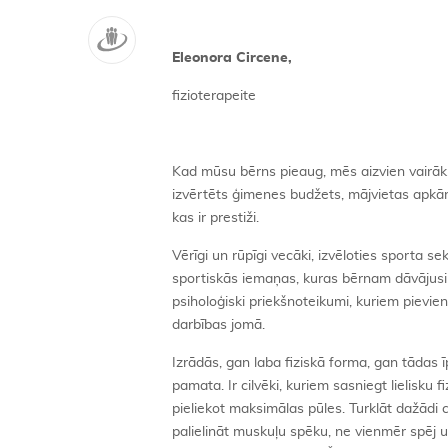
Eleonora Circene,
fizioterapeite
Kad mūsu bērns pieaug, mēs aizvien vairāk a
izvērtēts ģimenes budžets, mājvietas apkār
kas ir prestiži.
Vērīgi un rūpīgi vecāki, izvēloties sporta s
sportiskās iemaņas, kuras bērnam dāvājusi d
psiholoģiski priekšnoteikumi, kuriem pievi
darbības jomā.
Izrādās, gan laba fiziskā forma, gan tādas ī
pamata. Ir cilvēki, kuriem sasniegt lielisku
pieliekot maksimālas pūles. Turklāt dažādi c
palielināt muskuļu spēku, ne vienmēr spēj uza