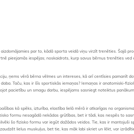
izdomājamies par to, kādā sporta veidā viņu virzīt trenēties. Šajā pro
tnē pieejamās iespējas; noskaidrots, kurp savus bērnus trenēties ved 
ekciju, ņems vērā bērna vēlmes un intereses, kā arī centīsies pamanīt d
aba. Taču, kas ir šīs sportiskās iemaņas? Iemaņas ir anatomiski-fiziol
enojot pacietību un smagu darbu, iespējams sasniegt noteiktus panāku
pašības kā spēks, izturība, elastība lielā mērā ir atkarīgas no organism
 fizisko formu nesagādā nekādas grūtības, bet ir tādi, kas nespēs to sasn
ilvēki šo fizisko formu var iegūt dažādos veidos. Tie, kas ir mantojuši s
udzēt lielus muskuļus, bet tie, kas māk labi skriet un lēkt, var izrādīti