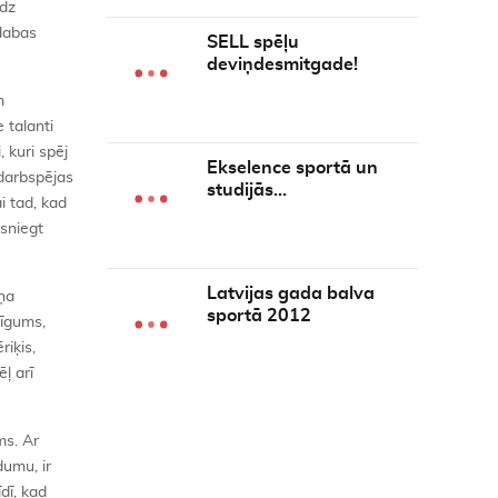
edz
 dabas
SELL spēļu
deviņdesmitgade!
m
 talanti
, kuri spēj
Ekselence sportā un
 darbspējas
studijās…
i tad, kad
asniegt
Latvijas gada balva
iņa
sportā 2012
tīgums,
riķis,
ļ arī
ms. Ar
dumu, ir
dī, kad