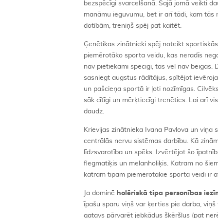
bezspēcīgi svarcelšanā. Šajā jomā veikti daud
manāmu ieguvumu, bet ir arī tādi, kam tās 
dotībām, treniņš spēj pat kaitēt.
Ģenētikas zinātnieki spēj noteikt sportiskā
piemērotāko sporta veidu, kas neradīs negat
nav pietiekami spēcīgi, tās vēl nav beigas. Di
sasniegt augstus rādītājus, spītējot ievē
un pašcieņa sportā ir ļoti nozīmīgas. Cilvēk
sāk cītīgi un mērķtiecīgi trenēties. Lai arī
daudz.
Krievijas zinātnieka Ivana Pavlova un viņa sek
centrālās nervu sistēmas darbību. Kā zinām
līdzsvarotība un spēks. Izvērtējot šo īpatnību
flegmatiķis un melanholiķis. Katram no šiem
katram tipam piemērotākie sporta veidi ir at
Ja dominē
holēriskā tipa personības iez
īpašu sparu viņš var ķerties pie darba, viņš 
gatavs pārvarēt jebkādus šķēršļus (pat nerē