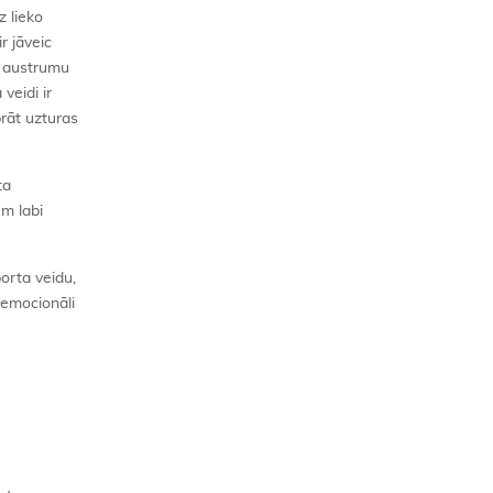
z lieko
r jāveic
n austrumu
veidi ir
rāt uzturas
ta
em labi
porta veidu,
 emocionāli