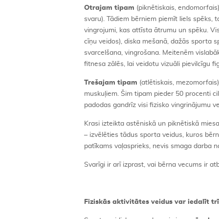
Otrajam tipam
(piknētiskais, endomorfais) 
svaru). Tādiem bērniem piemīt liels spēks, ta
vingrojumi, kas attīsta ātrumu un spēku. V
cīņu veidos), diska mešanā, dažās sporta s
svarcelšana, vingrošana. Meitenēm vislabāk
fitnesa zālēs, lai veidotu vizuāli pievilcīgu f
Trešajam tipam
(atlētiskais, mezomorfais) 
muskuļiem. Šim tipam pieder 50 procenti cil
padodas gandrīz visi fizisko vingrinājumu ve
Krasi izteikta astēniskā un piknētiskā miesa
– izvēlēties tādus sporta veidus, kuros bēr
patīkams vaļasprieks, nevis smaga darba n
Svarīgi ir arī izprast, vai bērna vecums ir a
Fiziskās aktivitātes veidus var iedalīt tr