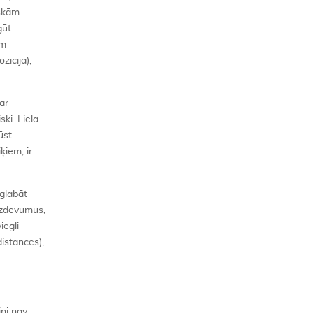
iskām
gūt
em
zīcija),
ar
ki. Liela
ūst
ķiem, ir
aglabāt
 uzdevumus,
iegli
distances),
iņi nav