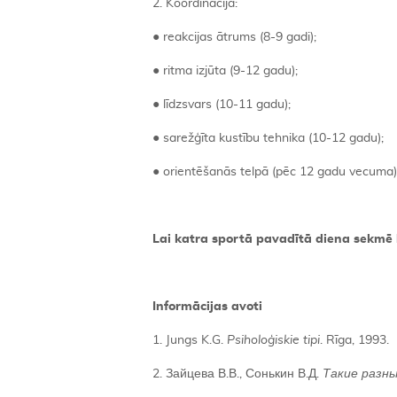
2. Koordinācija:
● reakcijas ātrums (8-9 gadi);
● ritma izjūta (9-12 gadu);
● līdzsvars (10-11 gadu);
● sarežģīta kustību tehnika (10-12 gadu);
● orientēšanās telpā (pēc 12 gadu vecuma)
Lai katra sportā pavadītā diena sekmē b
Informācijas avoti
1. Jungs K.G.
Psiholoģiskie tipi
. Rīga, 1993.
2. Зайцева В.В., Сонькин
В.Д.
Такие
разн