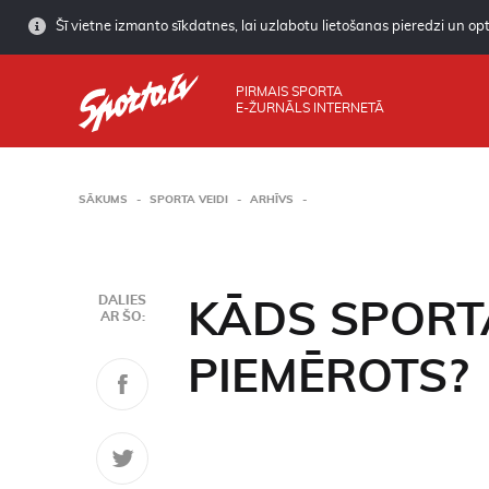
Šī vietne izmanto sīkdatnes, lai uzlabotu lietošanas pieredzi un opti
PIRMAIS SPORTA
E-ŽURNĀLS INTERNETĀ
SĀKUMS
SPORTA VEIDI
ARHĪVS
DALIES
KĀDS SPORT
AR ŠO:
PIEMĒROTS?