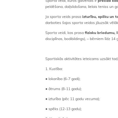
Sporta veidi, kuros galvenais ir
precīza koo
peldēšana, daiļslidošana, lielais teniss un g
Ja sporta veids prasa
izturību, spēku un 
darboties šajos sporta veidos jāuzsāk vēlāk,
Sporta veidi, kas prasa
fizisku briedumu, l
disciplīnas, bodibildings), – bērniem līdz 14
Sportiskās aktivitātes ieteicams uzsākt tad
1. Kustība:
● lokanība (6-7 gadi);
● ātrums (8-11 gadu);
● izturība (pēc 11 gadu vecuma);
● spēks (12-13 gadu);