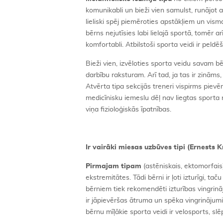
komunikabli un bieži vien samulst, runājot a
lieliski spēj piemēroties apstākļiem un vism
bērns nejutīsies labi lielajā sportā, tomēr 
komfortabli. Atbilstoši sporta veidi ir peld
Bieži vien, izvēloties sporta veidu savam b
darbību raksturam. Arī tad, ja tas ir zināms,
Atvērta tipa sekcijās treneri vispirms pievē
medicīnisku iemeslu dēļ nav liegtas sporta 
viņa fizioloģiskās īpatnības.
Ir vairāki miesas uzbūves tipi (Ernests 
Pirmajam tipam
(astēniskais, ektomorfais
ekstremitātes. Tādi bērni ir ļoti izturīgi, 
bērniem tiek rekomendēti izturības vingrinā
ir jāpievēršas ātruma un spēka vingrinājumi
bērnu mīļākie sporta veidi ir velosports, s