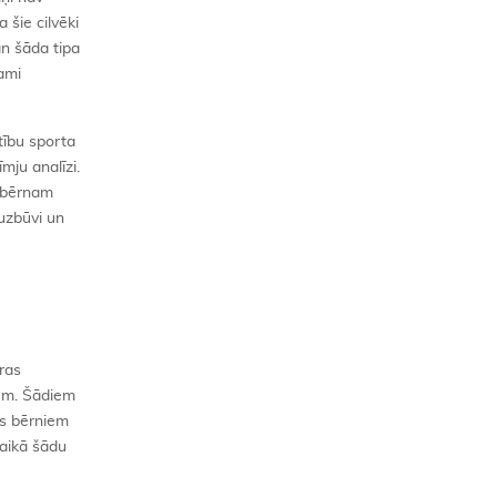
 šie cilvēki
an šāda tipa
kami
tību sporta
mju analīzi.
u bērnam
 uzbūvi un
aras
ņiem. Šādiem
as bērniem
laikā šādu