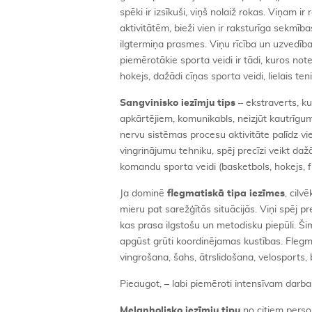
spēki ir izsīkuši, viņš nolaiž rokas. Viņam i
aktivitātēm, bieži vien ir raksturīga sekmīb
ilgtermiņa prasmes. Viņu rīcība un uzvedība 
piemērotākie sporta veidi ir tādi, kuros note
hokejs, dažādi cīņas sporta veidi, lielais ten
Sangvinisko iezīmju tips
– ekstraverts, ku
apkārtējiem, komunikabls, neizjūt kautrīgum
nervu sistēmas procesu aktivitāte palīdz vie
vingrinājumu tehniku, spēj precīzi veikt daž
komandu sporta veidi (basketbols, hokejs, f
Ja dominē
flegmatiskā tipa iezīmes
, cilv
mieru pat sarežģītās situācijās. Viņi spēj 
kas prasa ilgstošu un metodisku piepūli. Šim 
apgūst grūti koordinējamas kustības. Flegma
vingrošana, šahs, ātrslidošana, velosports,
Pieaugot, – labi piemēroti intensīvam darba
Melanholisko iezīmju tipu
no citiem person