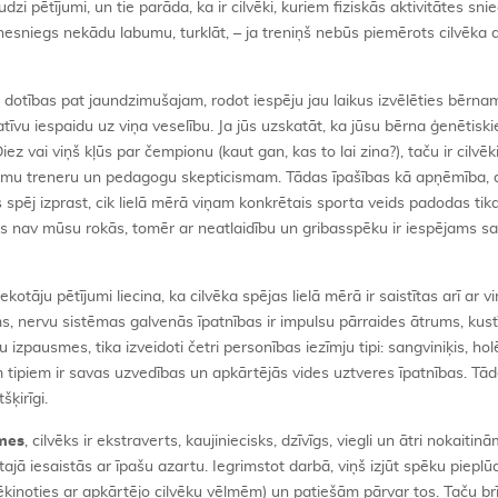
zi pētījumi, un tie parāda, ka ir cilvēki, kuriem fiziskās aktivitātes sni
nesniegs nekādu labumu, turklāt, – ja treniņš nebūs piemērots cilvēka
s dotības pat jaundzimušajam, rodot iespēju jau laikus izvēlēties bērna
īvu iespaidu uz viņa veselību. Ja jūs uzskatāt, ka jūsu bērna ģenētiskie
ez vai viņš kļūs par čempionu (kaut gan, kas to lai zina?), taču ir cilvēki
rojamu treneru un pedagogu skepticismam. Tādas īpašības kā apņēmība,
s spēj izprast, cik lielā mērā viņam konkrētais sporta veids padodas tika
 viss nav mūsu rokās, tomēr ar neatlaidību un gribasspēku ir iespējams s
otāju pētījumi liecina, ka cilvēka spējas lielā mērā ir saistītas arī ar v
s, nervu sistēmas galvenās īpatnības ir impulsu pārraides ātrums, kus
 izpausmes, tika izveidoti četri personības iezīmju tipi: sangviniķis, holē
 tipiem ir savas uzvedības un apkārtējās vides uztveres īpatnības. Tādē
šķirīgi.
īmes
, cilvēks ir
ekstraverts, kaujiniecisks, dzīvīgs, viegli un ātri nokaitinā
tajā iesaistās ar īpašu azartu. Iegrimstot darbā, viņš izjūt spēku pieplū
ķinoties ar apkārtējo cilvēku vēlmēm) un patiešām pārvar tos. Taču brī