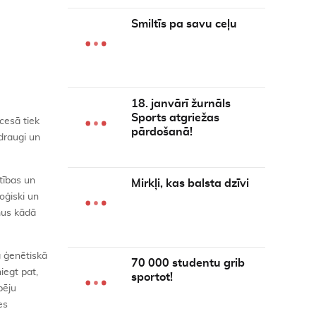
Smiltīs pa savu ceļu
18. janvārī žurnāls
Sports atgriežas
cesā tiek
pārdošanā!
draugi un
otības un
Mirkļi, kas balsta dzīvi
oģiski un
mus kādā
a ģenētiskā
70 000 studentu grib
iegt pat,
sportot!
pēju
es