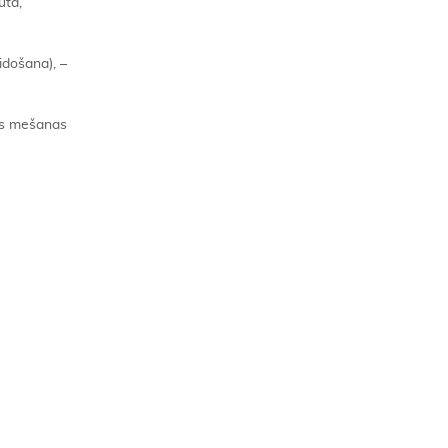
uta,
lidošana), –
kas mešanas