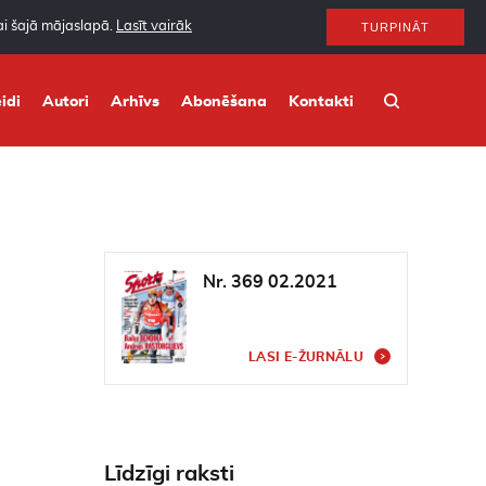
nai šajā mājaslapā.
Lasīt vairāk
TURPINĀT
idi
Autori
Arhīvs
Abonēšana
Kontakti
Nr. 369 02.2021
LASI E-ŽURNĀLU
Līdzīgi raksti