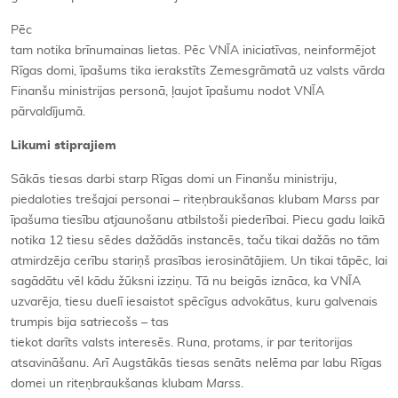
Pēc
tam notika brīnumainas lietas. Pēc VNĪA iniciatīvas, neinformējot
Rīgas domi, īpašums tika ierakstīts Zemesgrāmatā uz valsts vārda
Finanšu ministrijas personā, ļaujot īpašumu nodot VNĪA
pārvaldījumā.
Likumi stiprajiem
Sākās tiesas darbi starp Rīgas domi un Finanšu ministriju,
piedaloties trešajai personai – riteņbraukšanas klubam
Marss
par
īpašuma tiesību atjaunošanu atbilstoši piederībai. Piecu gadu laikā
notika 12 tiesu sēdes dažādās instancēs, taču tikai dažās no tām
atmirdzēja cerību stariņš prasības ierosinātājiem. Un tikai tāpēc, lai
sagādātu vēl kādu žūksni izziņu. Tā nu beigās iznāca, ka VNĪA
uzvarēja, tiesu duelī iesaistot spēcīgus advokātus, kuru galvenais
trumpis bija satriecošs – tas
tiekot darīts valsts interesēs. Runa, protams, ir par teritorijas
atsavināšanu. Arī Augstākās tiesas senāts nelēma par labu Rīgas
domei un riteņbraukšanas klubam
Marss
.