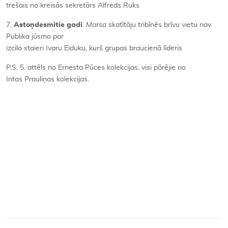
trešais no kreisās sekretārs Alfreds Ruks
7.
Asto
ņ
desmitie gadi
.
Marsa
skatītāju tribīnēs brīvu vietu nav.
Publika jūsmo par
izcilo staieri Ivaru Eiduku, kurš grupas braucienā līderis
P.S. 5. attēls no Ernesta Pūces kolekcijas, visi pārējie no
Intas Prauliņas kolekcijas.