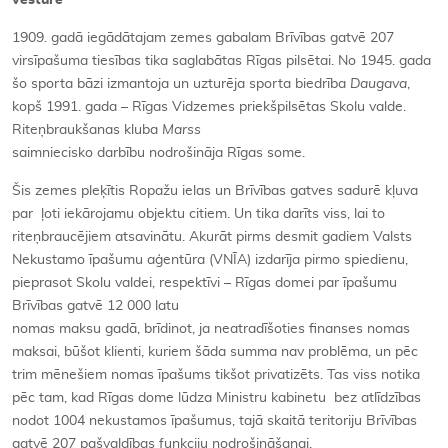
vēsture
1909. gadā iegādātajam zemes gabalam Brīvības gatvē 207
virsīpašuma tiesības tika saglabātas Rīgas pilsētai. No 1945. gada
šo sporta bāzi izmantoja un uzturēja sporta biedrība
Daugava
,
kopš 1991. gada – Rīgas Vidzemes priekšpilsētas Skolu valde.
Riteņbraukšanas kluba
Marss
saimniecisko darbību nodrošināja Rīgas some.
Šis zemes pleķītis Ropažu ielas un Brīvības gatves sadurē kļuva
par ļoti iekārojamu objektu citiem. Un tika darīts viss, lai to
riteņbraucējiem atsavinātu. Akurāt pirms desmit gadiem Valsts
Nekustamo īpašumu aģentūra (VNĪA) izdarīja pirmo spiedienu,
pieprasot Skolu valdei, respektīvi – Rīgas domei par īpašumu
Brīvības gatvē 12 000 latu
nomas maksu gadā, brīdinot, ja neatradīšoties finanses nomas
maksai, būšot klienti, kuriem šāda summa nav problēma, un pēc
trim mēnešiem nomas īpašums tikšot privatizēts. Tas viss notika
pēc tam, kad Rīgas dome lūdza Ministru kabinetu bez atlīdzības
nodot 1004 nekustamos īpašumus, tajā skaitā teritoriju Brīvības
gatvē 207 pašvaldības funkciju nodrošināšanai.