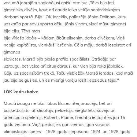
vecumā joprojām saglabājusi gaišu atmiņu: „Tēvs bija ļoti
ģimenisks cilvēks, kaut arī daudz laika veltīja sabiedriskajam
darbam sportā. Bija LOK loceklis, palīdzēja Jānim Daliņam, kuru
uzskatīja par savu sporta dēlu. Jānis viņam, visai mūsu ģimenei
bija elks. Tēvs man
bija vīrieša ideāls – kādam jābūt pilsonim, darba cilvēkam. Viņš
nebija kapitālists, vienkārši ierēdnis. Cēla māju, darbā iesaistot arī
ģimenes
sievietes.
Mars
ā
bija plaša profila speciālists. Strādāja par
uzraugu, bet veica arī citus darbus, kur vien bija roka jāpieliek.
Gāju uz sacensībām trekā. Taču visbiežāk
Mars
ā
ierados, kad mači
jau bija beigušies, un es mierīgi varēju lasīt liepziedus tējai."
LOK kadru kalve
Mars
ā
izauga ne tikai labas klases riteņbraucējs, bet arī
basketbolists, ātrslidotājs, peldētājs, vieglatlēts, šāvējs un
ūdenspolo spēlētājs Roberts Plūme, biedrībā iestājoties jau 15
gadu vecumā. Viņš piedalījies gan ziemas, gan vasaras
olimpiskajās spēlēs – 1928. gadā slēpošanā, 1924. un 1928. gadā