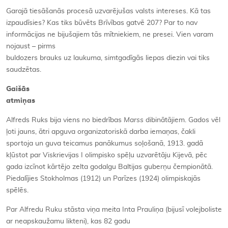
Garajā tiesāšanās procesā uzvarējušas valsts intereses. Kā tas
izpaudīsies? Kas tiks būvēts Brīvības gatvē 207? Par to nav
informācijas ne bijušajiem tās mītniekiem, ne presei. Vien varam
nojaust – pirms
buldozers brauks uz laukuma, simtgadīgās liepas diezin vai tiks
saudzētas.
Gaišās
atmiņas
Alfreds Ruks bija viens no biedrības
Marss
dibinātājiem. Gados vēl
ļoti jauns, ātri apguva organizatoriskā darba iemaņas, čakli
sportoja un guva teicamus panākumus soļošanā, 1913. gadā
kļūstot par Viskrievijas I olimpisko spēļu uzvarētāju Kijevā, pēc
gada izcīnot kārtējo zelta godalgu Baltijas guberņu čempionātā.
Piedalījies Stokholmas (1912) un Parīzes (1924) olimpiskajās
spēlēs.
Par Alfredu Ruku stāsta viņa meita Inta Prauliņa (bijusī volejboliste
ar neapskaužamu likteni), kas 82 gadu