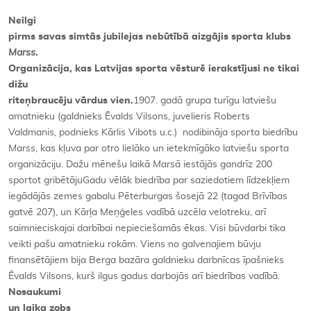
Neilgi
Kontakti
pirms savas simtās jubilejas nebūtībā aizgājis sporta klubs
Marss
.
Organizācija, kas Latvijas sporta vēsturē ierakstījusi ne tikai
dižu
riteņbraucēju vārdus vien.
1907. gadā grupa turīgu latviešu
amatnieku (galdnieks Ēvalds Vilsons, juvelieris Roberts
Valdmanis, podnieks Kārlis Vibots u.c.) nodibināja sporta biedrību
Marss
, kas kļuva par otro lielāko un ietekmīgāko latviešu sporta
organizāciju. Dažu mēnešu laikā
Mars
ā
iestājās gandrīz 200
sportot gribētājuGadu vēlāk biedrība par saziedotiem līdzekļiem
iegādājās zemes gabalu Pēterburgas šosejā 22 (tagad Brīvības
gatvē 207), un Kārļa Meņģeles vadībā uzcēla velotreku, arī
saimnieciskajai darbībai nepieciešamās ēkas. Visi būvdarbi tika
veikti pašu amatnieku rokām. Viens no galvenajiem būvju
finansētājiem bija Berga bazāra galdnieku darbnīcas īpašnieks
Ēvalds Vilsons, kurš ilgus gadus darbojās arī biedrības vadībā.
Nosaukumi
un laika zobs