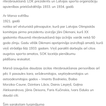
riteņbraukšanā. LOK prezidents un Latvijas sporta organizāciju
apvienības priekšsēdētājs 1933. un 1934. gadā.
Ar
Marsa
svētību
1921. gadā
notika arī vēsturiskā pilnsapulce, kurā par Latvijas Olimpiskās
komitejas pirmo prezidentu izvirzīja Jāni Dikmani, kurš XX
gadsimta rītausmā riteņbraukšanā bija izcīnījis vairāk nekā 50
goda zīmju. Gadu vēlāk Dikmani apstiprināja izvirzītajā amatā, kurā
viņš strādāja līdz 1933. gadam. Viņš paralēli darbojās arī citos
augstos sporta amatos, SOK locekļa pienākumu
pildīšanu ieskaitot.
Mars
ā
izaugušas daudzas izcilas riteņbraukšanas personības arī
pēc II pasaules kara, sešdesmitajos, septiņdesmitajos un
astoņdesmitajos gados – Imants Bodnieks, Baiba
Morzika-Caune, Dzintars Lācis, Dainis Liepiņš, Gaļina
Aleksandrova, Jānis Deisons, Faris Kučinskis, Ivars Eiduks un
daudzi citi.
Šim sarakstam turpinājuma