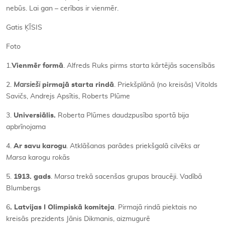
nebūs. Lai gan – cerības ir vienmēr.
Gatis ĶĪSIS
Foto
1.
Vienm
ē
r form
ā
. Alfreds Ruks pirms starta kārtējās sacensībās
2.
Marsieši
pirmaj
ā
starta rind
ā
. Priekšplānā (no kreisās) Vitolds
Savičs, Andrejs Apsītis, Roberts Plūme
3.
Universi
ā
lis.
Roberta Plūmes daudzpusība sportā bija
apbrīnojama
4.
Ar savu karogu
. Atklāšanas parādes priekšgalā cilvēks ar
Marsa
karogu rokās
5.
1913. gads
.
Marsa
trekā sacenšas grupas braucēji. Vadībā
Blumbergs
6
. Latvijas I Olimpisk
ā
komiteja
. Pirmajā rindā piektais no
kreisās prezidents Jānis Dikmanis, aizmugurē