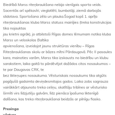
Biedrībā
Marss
riteņbraukšana nebija vienīgais sporta veids.
Sacentās arī spēkavīri, vieglatlēti, bumbotāji, ziemā darbojās
slidotava. Sportošana zēla un plauka.Šogad kopš 1. aprīļa
riteņbraukšanas kluba
Marss
statuss mainījies (treka konstrukcijas
tika nojauktas
jau krietni agrāk), jo atbilstoši Rīgas domes lēmumam notika kluba
Marss
un veloskolas
Baltika
apvienošana, izveidojot jaunu struktūras vienību – Rīgas
Riteņbraukšanas skolu ar bāzes mītni Pārdaugavā. Pēc II pasaules
kara, mainoties varām,
Marss
tika izskausts no biedrību un klubu
sarakstiem, laika gaitā to pārdēvējot dažādos citos nosaukumos –
te par
Daugavas
CRK, te
bez likteņupes nosaukuma. Vēsturiskais nosaukums tika atgūts
pagājušā gadsimta deviņdesmitajos gados. Laika zobs sagrauza
vairākkārt atjaunoto treka celiņu, skatītāju tribīnes ar vēsturisko
širmīti virs līdzjutēju galvām, līdz pienāca īpašuma liktenīgā
dalīšana, kas treka riteņbraukšanai beidzās ar pilnīgu fiasko.
Presinga