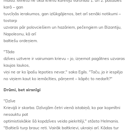
maisa. Minēta ne tikai krievu kareivju varonība 1. un 2. pasaules
karā – gan
tuvcīņās ierakumos, gan izlūkgājienos, bet arī senāki notikumi –
tostarp
uzvaras pār polovciešiem un hazāriem, pečengiem un Bizantiju,
Napoleonu, kā arī
baltiešu ordeņiem.
"Tāda
dzīves uztvere ir vairumam krievu – jo, izņemot pagātnes uzvaras
kaujas laukos,
viņi ne ar ko īpašu lepoties nevar," saka Egils. "Taču, ja ir iespēja
no viņiem kaut ko iemācīties, pārņemt – kāpēc to nedarīt?"
Drūmi, bet sirsnīgi
"Dzīve
Krievijā ir skarba. Dzīvojām četri vienā istabiņā, ko par kopmītni
nesauktu pat
optimistiskākie šā kopdzīves veida piekritēji," stāsta Helmanis.
"Baltieši turp brauc reti. Vairāk baltkrievi, ukraiņi arī. Kādas tur