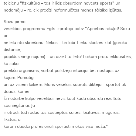
teicienu "fizkultūra – tas ir līdz absurdam novests sports" un
nodomāju – re, cik precīzi noformulētas manas tālaika izjūtas.
Savu pirmo
veselības programmu Egils izprātoja pats: "Apriebās nīkuļot! Sāku
ar
nelielu rīta skriešanu. Nekas – tīri labi. Lieku slodzes klāt (garāka
distance,
papildus vingrinājumi) – un aiziet tā lieta! Laikam pratu ieklausīties,
ko saka
priekšā organisms, varbūt palīdzēja intuīcija, bet nostājos uz
kājām. Pamatīgi
un uz visiem laikiem. Mans veselais saprāts diktēja – sportot tik
daudz, kamēr
šī nodarbe kalpo veselībai, nevis kaut kādu absurdu rezultātu
sasniegšanai. Ja
ir otrādi, tad rodas tās sastieptās saites, locītavas, muguras,
likstas, ar
kurām daudzi profesionāli sportisti mokās visu mūžu."