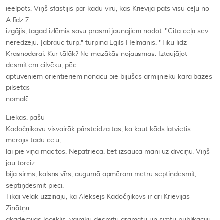
ieelpots. Viņš stāstījis par kādu vīru, kas Krievijā pats visu ceļu no
A līdz Z
izgājis, tagad izlēmis savu prasmi jaunajiem nodot. "Cita ceļa sev
neredzēju. Jābrauc turp," turpina Egils Helmanis. "Tiku līdz
Krasnodarai. Kur tālāk? Ne mazākās nojausmas. Iztaujājot
desmitiem cilvēku, pēc
aptuveniem orientieriem nonācu pie bijušās armijnieku kara bāzes
pilsētas
nomalē.
Liekas, pašu
Kadočņikovu visvairāk pārsteidza tas, ka kaut kāds latvietis
mērojis tādu ceļu,
lai pie viņa mācītos. Nepatrieca, bet izsauca mani uz divcīņu. Viņš
jau toreiz
bija sirms, kalsns vīrs, augumā apmēram metru septiņdesmit,
septiņdesmit pieci.
Tikai vēlāk uzzināju, ka Aleksejs Kadočņikovs ir arī Krievijas
Zinātņu
akadēmijas loceklis, vairāku desmitu grāmatu un simtu publikāciju