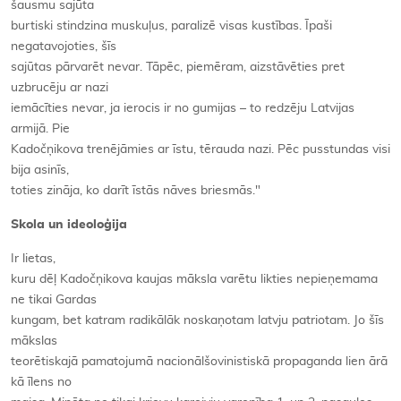
šausmu sajūta
burtiski stindzina muskuļus, paralizē visas kustības. Īpaši
negatavojoties, šīs
sajūtas pārvarēt nevar. Tāpēc, piemēram, aizstāvēties pret
uzbrucēju ar nazi
iemācīties nevar, ja ierocis ir no gumijas – to redzēju Latvijas
armijā. Pie
Kadočņikova trenējāmies ar īstu, tērauda nazi. Pēc pusstundas visi
bija asinīs,
toties zināja, ko darīt īstās nāves briesmās."
Skola un ideoloģija
Ir lietas,
kuru dēļ Kadočņikova kaujas māksla varētu likties nepieņemama
ne tikai Gardas
kungam, bet katram radikālāk noskaņotam latvju patriotam. Jo šīs
mākslas
teorētiskajā pamatojumā nacionālšovinistiskā propaganda lien ārā
kā īlens no