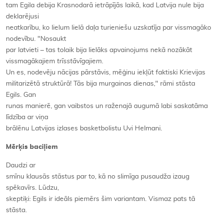
tam Egila debija Krasnodarā ietrāpījās laikā, kad Latvija nule bija
deklarējusi
neatkarību, ko lielum lielā daļa turieniešu uzskatīja par vissmagāko
nodevību. "Nosaukt
par latvieti – tas tolaik bija lielāks apvainojums nekā nozākāt
vissmagākajiem
trīsstāvīgajiem
.
Un es, nodevēju nācijas pārstāvis, mēģinu iekļūt faktiski Krievijas
militarizētā struktūrā! Tās bija murgainas dienas," rāmi stāsta
Egils. Gan
runas manierē, gan vaibstos un raženajā augumā labi saskatāma
līdzība ar viņa
brālēnu Latvijas izlases basketbolistu Uvi Helmani.
Mērķis baciļiem
Daudzi ar
smīnu klausās stāstus par to, kā no slimīga pusaudža izaug
spēkavīrs. Lūdzu,
skeptiķi: Egils ir ideāls piemērs šim variantam. Vismaz pats tā
stāsta.