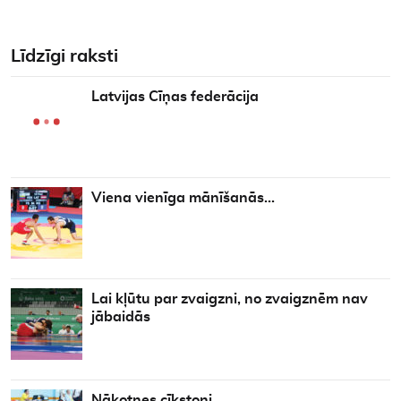
Līdzīgi raksti
Latvijas Cīņas federācija
Viena vienīga mānīšanās…
Lai kļūtu par zvaigzni, no zvaigznēm nav
jābaidās
Nākotnes cīkstoņi