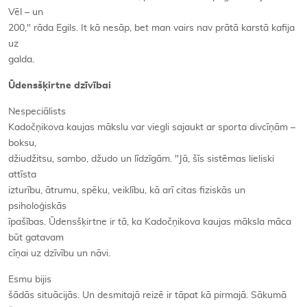
Vēl – un
200," rāda Egils. It kā nesāp, bet man vairs nav prātā karstā kafija
uz
galda.
Ūdensšķirtne dzīvībai
Nespeciālists
Kadočņikova kaujas mākslu var viegli sajaukt ar sporta divcīņām –
boksu,
džiudžitsu, sambo, džudo un līdzīgām. "Jā, šīs sistēmas lieliski
attīsta
izturību, ātrumu, spēku, veiklību, kā arī citas fiziskās un
psiholoģiskās
īpašības. Ūdensšķirtne ir tā, ka Kadočņikova kaujas māksla māca
būt gatavam
cīņai uz dzīvību un nāvi.
Esmu bijis
šādās situācijās. Un desmitajā reizē ir tāpat kā pirmajā. Sākumā