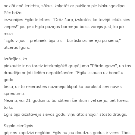
neklātienē ieriebtu, sākusi koķetēt ar puišiem pie blakusgaldiņa.
Pēc brīža
iezvanījies Egila telefons. "Drāz šurp, izskatās, ka tavējā iekūlusies
ziepēs!" jau pēc Egila paziņas bārmeņa balss varējis just, ka joki
mazi.
"Egils viņus – pretinieki bija trīs – burtiski izsmērēja pa sienu,"
atceras Igors.
Izrādījies, ka
piekautie ir no toreiz ietekmīgākā grupējuma "Pārdaugava", un tas
draudēja ar ļoti lielām nepatikšanām. "Egilu izsauca uz bandītu
goda
tiesu, uz to neierasties nozīmēja tikpat kā parakstīt sev nāves
spriedumu.
Nezinu, vai 21. gadsimtā bandītiem šie likumi vēl cieņā, bet toreiz,
tā kā
Egils bija aizstāvējis sievas godu, viņu attaisnoja," stāsta draugs.
Sigala cienīgais
gājiens kopdzīvi neglāba. Egils nu jau daudzus gadus ir viens. Tāds