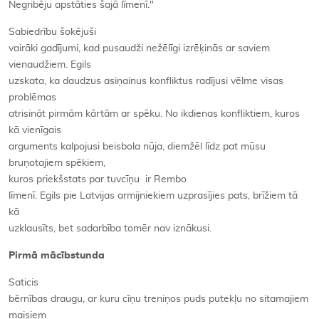
Negribēju apstāties šajā līmenī."
Sabiedrību šokējuši
vairāki gadījumi, kad pusaudži nežēlīgi izrēķinās ar saviem
vienaudžiem. Egils
uzskata, ka daudzus asiņainus konfliktus radījusi vēlme visas
problēmas
atrisināt pirmām kārtām ar spēku. No ikdienas konfliktiem, kuros
kā vienīgais
arguments kalpojusi beisbola nūja, diemžēl līdz pat mūsu
bruņotajiem spēkiem,
kuros priekšstats par tuvcīņu ir Rembo
līmenī. Egils pie Latvijas armijniekiem uzprasījies pats, brīžiem tā
kā
uzklausīts, bet sadarbība tomēr nav iznākusi.
Pirmā mācībstunda
Saticis
bērnības draugu, ar kuru cīņu treniņos puds putekļu no sitamajiem
maisiem