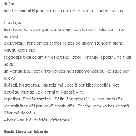
dušas
pēc treniņiem! Bijām laimīgi, ja no krāna aukstais ūdens sūcās.
Pilsētiņa,
tieši tāda, kā iedomājamies Krieviju: pelēki nami, ikdienas likstu
nomākti
iedzīvotāji. Trenējāmies četras reizes pa divām stundām dienā.
Naudu katrs bija
sagādājis tikai ceļam un askētiskai iztikai. Krievijā iepazinu ne tikai
naidu
un vienaldzību, bet arī to vārdos neizsakāmo īpašību, ko sauc par
krievu
dvēseli. Neatceros, kas reiz mājupceļā par ķibeli gadījās, bet
iestrēgu vismaz uz diennakti. Kabatā – ne
kapeikas. Pienāk tantiņa: "Dēliņ, ēst gribas?" Laikam latviskās
mentalitātes dēļ pat nekā neatbildēju. Te viņa man ko ber kabatā.
Sākumā domāju
– kapeikas. Nē, izrādās, pīrādziņus."
Goda tiesa un kūlenis