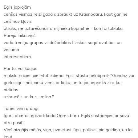
Egils joprojām
cenšas vismaz reizi gadā aizbraukt uz Krasnodaru, kaut gan ne
ceļš nav kļuvis
ātrāks, ne uzturēšanās armijnieku kopmītnē – komfortablāka.
Pārējā laikā viņš
vada treniņu grupas visdažādākās fiziskās sagatavotības un
vecuma
interesentiem.
Par to, vai kaujas
mākslu nācies pielietot ikdienā, Egils stāsta nelabprāt: "Gandrīz vai
garlaicīgi – nāk virsū viens ar koku, un tu jau iepriekš zini, kur
aizlidos
uzbrucējs un kur – milna."
Toties viņa draugs
Igors atceras epizodi kādā Ogres bārā. Egils sastrīdējies ar savu
otro pusīti.
Viņš aizgājis mājās, viņa, uzmetusi lūpu, palikusi pie galdiņa, un lai
kaut