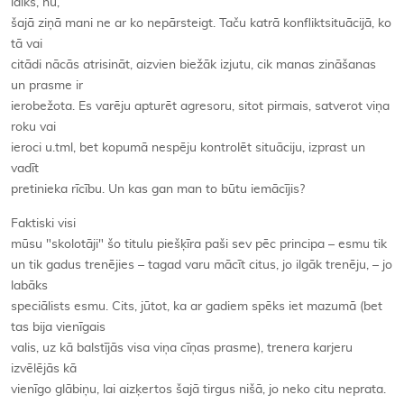
laiks, nu,
šajā ziņā mani ne ar ko nepārsteigt. Taču katrā konfliktsituācijā, ko
tā vai
citādi nācās atrisināt, aizvien biežāk izjutu, cik manas zināšanas
un prasme ir
ierobežota. Es varēju apturēt agresoru, sitot pirmais, satverot viņa
roku vai
ieroci u.tml, bet kopumā nespēju kontrolēt situāciju, izprast un
vadīt
pretinieka rīcību. Un kas gan man to būtu iemācījis?
Faktiski visi
mūsu "skolotāji" šo titulu piešķīra paši sev pēc principa – esmu tik
un tik gadus trenējies – tagad varu mācīt citus, jo ilgāk trenēju, – jo
labāks
speciālists esmu. Cits, jūtot, ka ar gadiem spēks iet mazumā (bet
tas bija vienīgais
valis, uz kā balstījās visa viņa cīņas prasme), trenera karjeru
izvēlējās kā
vienīgo glābiņu, lai aizķertos šajā tirgus nišā, jo neko citu neprata.