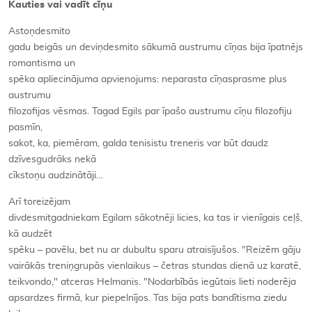
Kauties vai vadīt cīņu
Astoņdesmito
gadu beigās un deviņdesmito sākumā austrumu cīņas bija īpatnējs
romantisma un
spēka apliecinājuma apvienojums: neparasta cīņasprasme plus
austrumu
filozofijas vēsmas. Tagad Egils par īpašo austrumu cīņu filozofiju
pasmīn,
sakot, ka, piemēram, galda tenisistu treneris var būt daudz
dzīvesgudrāks nekā
cīkstoņu audzinātāji…
Arī toreizējam
divdesmitgadniekam Egilam sākotnēji licies, ka tas ir vienīgais ceļš,
kā audzēt
spēku – pavēlu, bet nu ar dubultu sparu atraisījušos. "Reizēm gāju
vairākās treniņgrupās vienlaikus – četras stundas dienā uz karatē,
teikvondo," atceras Helmanis. "Nodarbībās iegūtais lieti noderēja
apsardzes firmā, kur piepelnījos. Tas bija pats bandītisma ziedu