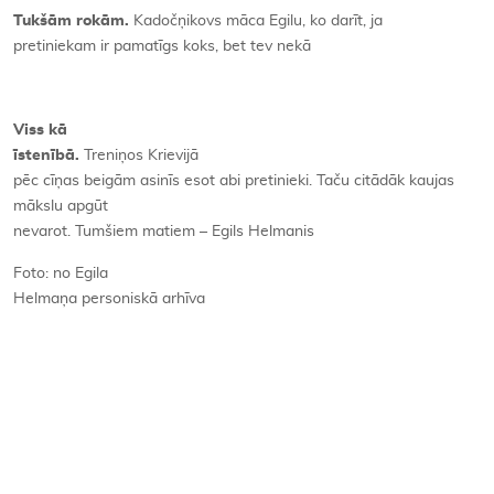
Tukšām rokām.
Kadočņikovs māca Egilu, ko darīt, ja
pretiniekam ir pamatīgs koks, bet tev nekā
Viss kā
īstenībā.
Treniņos Krievijā
pēc cīņas beigām asinīs esot abi pretinieki. Taču citādāk kaujas
mākslu apgūt
nevarot. Tumšiem matiem – Egils Helmanis
Foto: no Egila
Helmaņa personiskā arhīva