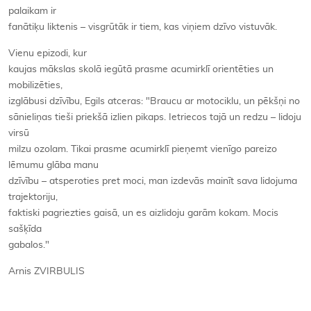
palaikam ir
fanātiķu liktenis – visgrūtāk ir tiem, kas viņiem dzīvo vistuvāk.
Vienu epizodi, kur
kaujas mākslas skolā iegūtā prasme acumirklī orientēties un
mobilizēties,
izglābusi dzīvību, Egils atceras: "Braucu ar motociklu, un pēkšņi no
sānieliņas tieši priekšā izlien pikaps. Ietriecos tajā un redzu – lidoju
virsū
milzu ozolam. Tikai prasme acumirklī pieņemt vienīgo pareizo
lēmumu glāba manu
dzīvību – atsperoties pret moci, man izdevās mainīt sava lidojuma
trajektoriju,
faktiski pagriezties gaisā, un es aizlidoju garām kokam. Mocis
sašķīda
gabalos."
Arnis ZVIRBULIS