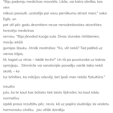
"Biju padomju medicīnas moceklis. Likās, vai katra slimība, kas
vien
nākusi pasaulē, uzskatīja par savu pienākumu atrast mani," saka
Egils, un
pat vēl pēc gadu desmitiem nevar nenodrebinoties atcerēties
toreizējo medicīnas
servisu. "Bija jānodod kuņģa sula. Divas stundas rīstīdamies,
mocīju iekšā
gumijas šļauku. Atnāk medmāsa: "Ko, vēl nekā? Tad palēkā uz
vienas kājas,
tā, tagad uz otras – labāk tecēs!" Un tā pa pusstundai uz katras
spriņģoju… Slimnīcās vai sanatorijās pavadīju vairāk laika nekā
skolā, – ko
tur brīnīties, ka mācījos viduvēji, bet īpaši man riebās fizkultūra."
Intuitīvi
jutu, ka te kaut kas būtisks tiek laists šķērsām, ka kaut kādu
normatīvu
izpildi prasa rezultātu pēc, nevis, kā uz papīra sludināja, lai veidotu
harmonisku cilvēku. Jau vēlāk dzirdēju