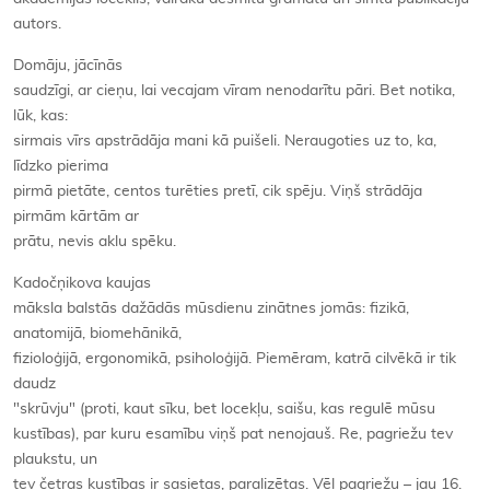
autors.
Domāju, jācīnās
saudzīgi, ar cieņu, lai vecajam vīram nenodarītu pāri. Bet notika,
lūk, kas:
sirmais vīrs apstrādāja mani kā puišeli. Neraugoties uz to, ka,
līdzko pierima
pirmā pietāte, centos turēties pretī, cik spēju. Viņš strādāja
pirmām kārtām ar
prātu, nevis aklu spēku.
Kadočņikova kaujas
māksla balstās dažādās mūsdienu zinātnes jomās: fizikā,
anatomijā, biomehānikā,
fizioloģijā, ergonomikā, psiholoģijā. Piemēram, katrā cilvēkā ir tik
daudz
"skrūvju" (proti, kaut sīku, bet locekļu, saišu, kas regulē mūsu
kustības), par kuru esamību viņš pat nenojauš. Re, pagriežu tev
plaukstu, un
tev četras kustības ir sasietas, paralizētas. Vēl pagriežu – jau 16.