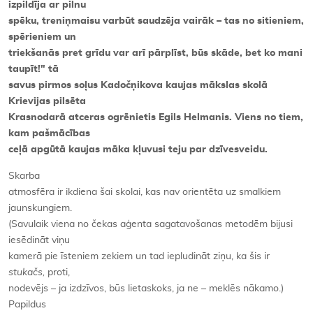
izpildīja ar pilnu
spēku, treniņmaisu varbūt saudzēja vairāk – tas no sitieniem,
spērieniem un
triekšanās pret grīdu var arī pārplīst, būs skāde, bet ko mani
taupīt!" tā
savus pirmos soļus Kadočņikova kaujas mākslas skolā
Krievijas pilsēta
Krasnodarā atceras ogrēnietis Egils Helmanis. Viens no tiem,
kam pašmācības
ceļā apgūtā kaujas māka kļuvusi teju par dzīvesveidu.
Skarba
atmosfēra ir ikdiena šai skolai, kas nav orientēta uz smalkiem
jaunskungiem.
(Savulaik viena no čekas aģenta sagatavošanas metodēm bijusi
iesēdināt viņu
kamerā pie īsteniem zekiem un tad iepludināt ziņu, ka šis ir
stukačs,
proti,
nodevējs
–
ja izdzīvos, būs lietaskoks, ja ne – meklēs nākamo.)
Papildus