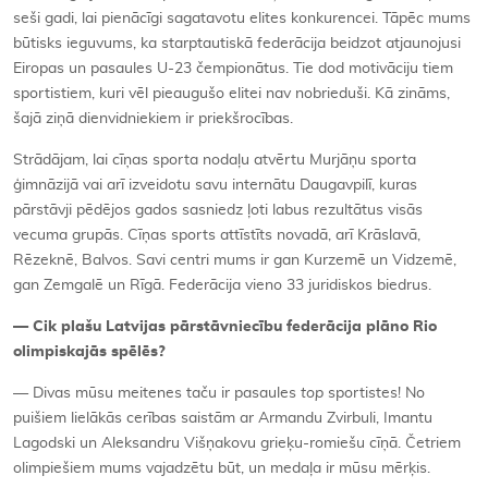
seši gadi, lai pienācīgi sagatavotu elites konkurencei. Tāpēc mums
būtisks ieguvums, ka starptautiskā federācija beidzot atjaunojusi
Eiropas un pasaules U-23 čempionātus. Tie dod motivāciju tiem
sportistiem, kuri vēl pieaugušo elitei nav nobrieduši. Kā zināms,
šajā ziņā dienvidniekiem ir priekšrocības.
Strādājam, lai cīņas sporta nodaļu atvērtu Murjāņu sporta
ģimnāzijā vai arī izveidotu savu internātu Daugavpilī, kuras
pārstāvji pēdējos gados sasniedz ļoti labus rezultātus visās
vecuma grupās. Cīņas sports attīstīts novadā, arī Krāslavā,
Rēzeknē, Balvos. Savi centri mums ir gan Kurzemē un Vidzemē,
gan Zemgalē un Rīgā. Federācija vieno 33 juridiskos biedrus.
— Cik plašu Latvijas pārstāvniecību federācija plāno Rio
olimpiskajās spēlēs?
— Divas mūsu meitenes taču ir pasaules
top
sportistes! No
puišiem lielākās cerības saistām ar Armandu Zvirbuli, Imantu
Lagodski un Aleksandru Višņakovu grieķu-romiešu cīņā. Četriem
olimpiešiem mums vajadzētu būt, un medaļa ir mūsu mērķis.