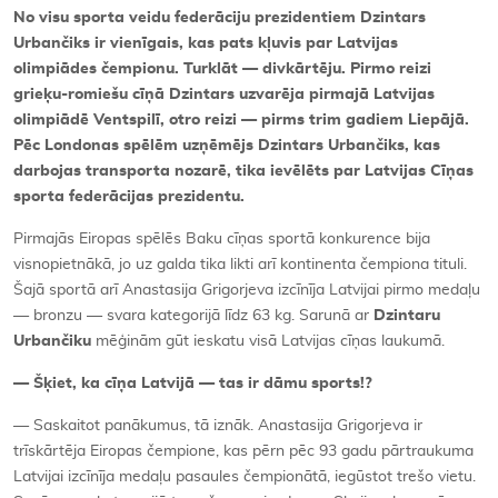
No visu sporta veidu federāciju prezidentiem Dzintars
Urbančiks ir vienīgais, kas pats kļuvis par Latvijas
olimpiādes čempionu. Turklāt — divkārtēju. Pirmo reizi
grieķu-romiešu cīņā Dzintars uzvarēja pirmajā Latvijas
olimpiādē Ventspilī, otro reizi — pirms trim gadiem Liepājā.
Pēc Londonas spēlēm uzņēmējs Dzintars Urbančiks, kas
darbojas transporta nozarē, tika ievēlēts par Latvijas Cīņas
sporta federācijas prezidentu.
Pirmajās Eiropas spēlēs Baku cīņas sportā konkurence bija
visnopietnākā, jo uz galda tika likti arī kontinenta čempiona tituli.
Šajā sportā arī Anastasija Grigorjeva izcīnīja Latvijai pirmo medaļu
— bronzu — svara kategorijā līdz 63 kg. Sarunā ar
Dzintaru
Urbančiku
mēģinām gūt ieskatu visā Latvijas cīņas laukumā.
— Šķiet, ka cīņa Latvijā — tas ir dāmu sports!?
— Saskaitot panākumus, tā iznāk. Anastasija Grigorjeva ir
trīskārtēja Eiropas čempione, kas pērn pēc 93 gadu pārtraukuma
Latvijai izcīnīja medaļu pasaules čempionātā, iegūstot trešo vietu.