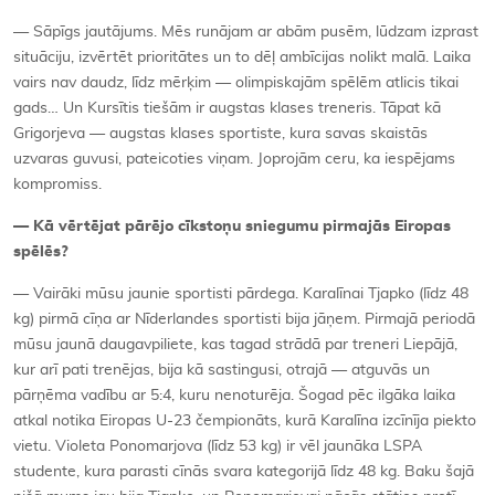
— Sāpīgs jautājums. Mēs runājam ar abām pusēm, lūdzam izprast
situāciju, izvērtēt prioritātes un to dēļ ambīcijas nolikt malā. Laika
vairs nav daudz, līdz mērķim — olimpiskajām spēlēm atlicis tikai
gads… Un Kursītis tiešām ir augstas klases treneris. Tāpat kā
Grigorjeva — augstas klases sportiste, kura savas skaistās
uzvaras guvusi, pateicoties viņam. Joprojām ceru, ka iespējams
kompromiss.
— Kā vērtējat pārējo cīkstoņu sniegumu pirmajās Eiropas
spēlēs?
— Vairāki mūsu jaunie sportisti pārdega. Karalīnai Tjapko (līdz 48
kg) pirmā cīņa ar Nīderlandes sportisti bija jāņem. Pirmajā periodā
mūsu jaunā daugavpiliete, kas tagad strādā par treneri Liepājā,
kur arī pati trenējas, bija kā sastingusi, otrajā — atguvās un
pārņēma vadību ar 5:4, kuru nenoturēja. Šogad pēc ilgāka laika
atkal notika Eiropas U-23 čempionāts, kurā Karalīna izcīnīja piekto
vietu. Violeta Ponomarjova (līdz 53 kg) ir vēl jaunāka LSPA
studente, kura parasti cīnās svara kategorijā līdz 48 kg. Baku šajā