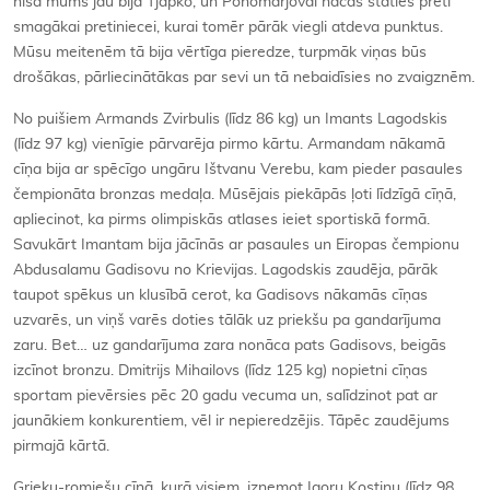
nišā mums jau bija Tjapko, un Ponomarjovai nācās stāties pretī
smagākai pretiniecei, kurai tomēr pārāk viegli atdeva punktus.
Mūsu meitenēm tā bija vērtīga pieredze, turpmāk viņas būs
drošākas, pārliecinātākas par sevi un tā nebaidīsies no zvaigznēm.
No puišiem Armands Zvirbulis (līdz 86 kg) un Imants Lagodskis
(līdz 97 kg) vienīgie pārvarēja pirmo kārtu. Armandam nākamā
cīņa bija ar spēcīgo ungāru Ištvanu Verebu, kam pieder pasaules
čempionāta bronzas medaļa. Mūsējais piekāpās ļoti līdzīgā cīņā,
apliecinot, ka pirms olimpiskās atlases ieiet sportiskā formā.
Savukārt Imantam bija jācīnās ar pasaules un Eiropas čempionu
Abdusalamu Gadisovu no Krievijas. Lagodskis zaudēja, pārāk
taupot spēkus un klusībā cerot, ka Gadisovs nākamās cīņas
uzvarēs, un viņš varēs doties tālāk uz priekšu pa gandarījuma
zaru. Bet… uz gandarījuma zara nonāca pats Gadisovs, beigās
izcīnot bronzu. Dmitrijs Mihailovs (līdz 125 kg) nopietni cīņas
sportam pievērsies pēc 20 gadu vecuma un, salīdzinot pat ar
jaunākiem konkurentiem, vēl ir nepieredzējis. Tāpēc zaudējums
pirmajā kārtā.
Grieķu-romiešu cīņā, kurā visiem, izņemot Igoru Kostinu (līdz 98