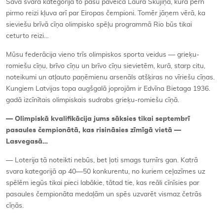
Savā svara kategorijā to pašu paveica Laura Skujiņa, kura pērn
pirmo reizi kļuva arī par Eiropas čempioni. Tomēr jāņem vērā, ka
sieviešu brīvā cīņa olimpisko spēļu programmā Rio būs tikai
ceturto reizi…
Mūsu federācija vieno trīs olimpiskos sporta veidus — grieķu-
romiešu cīņu, brīvo cīņu un brīvo cīņu sievietēm, kurā, starp citu,
noteikumi un atļauto paņēmienu arsenāls atšķiras no vīriešu cīņas.
Kungiem Latvijas topa augšgalā joprojām ir Edvīna Bietaga 1936.
gadā izcīnītais olimpiskais sudrabs grieķu-romiešu cīņā.
— Olimpiskā kvalifikācija jums sāksies tikai septembrī
pasaules čempionātā, kas risināsies zīmīgā vietā —
Lasvegasā…
— Loterija tā noteikti nebūs, bet ļoti smags turnīrs gan. Katrā
svara kategorijā ap 40—50 konkurentu, no kuriem ceļazīmes uz
spēlēm iegūs tikai pieci labākie, tātad tie, kas reāli cīnīsies par
pasaules čempionāta medaļām un spēs uzvarēt vismaz četrās
cīņās.