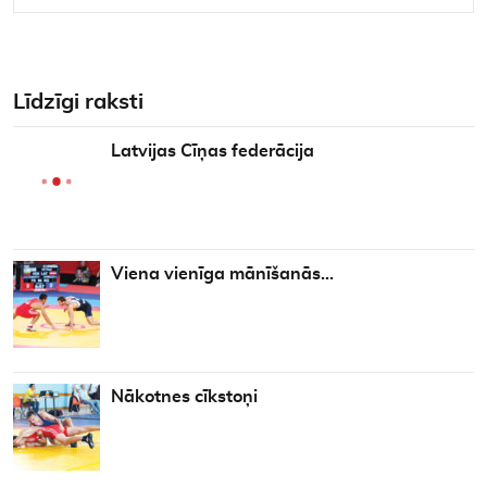
Līdzīgi raksti
Latvijas Cīņas federācija
Viena vienīga mānīšanās…
Nākotnes cīkstoņi