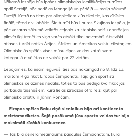
Nākamā iespēja būs īpašos olimpiskajos kvalifikācijas turnīros
aprīlī Serbijā, pēc nedēļas Mongolijā un pēdējā — maija sākumā
Turcijā. Katrā no tiem par olimpiešiem kļūs tikai tie, kas cīnīsies
finālā, tātad divi labākie. Šie turnīri būs Lauras Skujiņas iespēja, jo
pēc vasaras sākumā veiktās ceļgala krustenisko saišu operācijas
pilnvērtīgi trenēties viņa varēs atsākt tikai novembrī. Atsevišķi
atlases turnīri notiks Āzijas, Āfrikas un Amerikas valstu cīkstoņiem.
Olimpiskajās spēlēs visos mūsu cīņas veidos katrā svara
kategorijā atvēlētas ne vairāk par 22 vietām.
Lepojamies, ka esam ieguvuši tiesības nākamgad no 8. līdz 13.
martam Rīgā rīkot Eiropas čempionātu. Tajā gan sportisti
olimpiskās ceļazīmes nedalīs, toties tā būs pēdējā kvalifikācijas
pārbaude tiesnešiem, kurā lielas izredzes otro reizi kļūt par
olimpisko arbitru ir Jānim Rončam.
— Eiropas spēles Baku cīņā vienlaikus bija arī kontinenta
meistarsacīkstes. Šajā pasākumā jūsu sporta veidos tur bija
maksimāli sīvākā konkurence.
— Tas bija ģenerālmēģinājums pasaules čempionātam, kurā