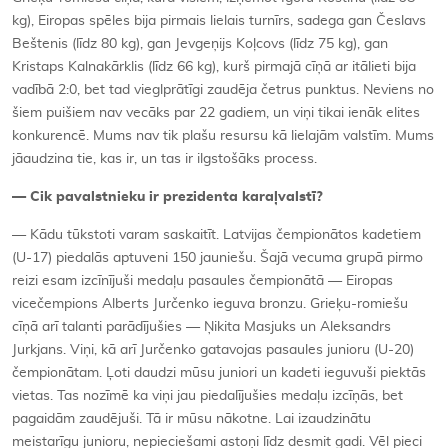
kg), Eiropas spēles bija pirmais lielais turnīrs, sadega gan Česlavs
Beštenis (līdz 80 kg), gan Jevgeņijs Koļcovs (līdz 75 kg), gan
Kristaps Kalnakārklis (līdz 66 kg), kurš pirmajā cīņā ar itālieti bija
vadībā 2:0, bet tad vieglprātīgi zaudēja četrus punktus. Neviens no
šiem puišiem nav vecāks par 22 gadiem, un viņi tikai ienāk elites
konkurencē. Mums nav tik plašu resursu kā lielajām valstīm. Mums
jāaudzina tie, kas ir, un tas ir ilgstošāks process.
— Cik pavalstnieku ir prezidenta karaļvalstī?
— Kādu tūkstoti varam saskaitīt. Latvijas čempionātos kadetiem
(U-17) piedalās aptuveni 150 jauniešu. Šajā vecuma grupā pirmo
reizi esam izcīnījuši medaļu pasaules čempionātā — Eiropas
vicečempions Alberts Jurčenko ieguva bronzu. Grieķu-romiešu
cīņā arī talanti parādījušies — Ņikita Masjuks un Aleksandrs
Jurkjans. Viņi, kā arī Jurčenko gatavojas pasaules junioru (U-20)
čempionātam. Ļoti daudzi mūsu juniori un kadeti ieguvuši piektās
vietas. Tas nozīmē ka viņi jau piedalījušies medaļu izcīņās, bet
pagaidām zaudējuši. Tā ir mūsu nākotne. Lai izaudzinātu
meistarīgu junioru, nepieciešami astoņi līdz desmit gadi. Vēl pieci