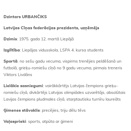
Dzintars URBANČIKS
Latvijas Cīņas federācijas prezidents, uzņēmējs
Dzimis
: 1975. gada 12. martā Liepājā
Izglītība
: Liepājas vidusskola, LSPA 4. kursa students
Sportā
: no sešu gadu vecuma, vispirms trenējies peldēšanā un
futbolā, grieķu-romiešu cīņā no 9 gadu vecuma, pirmais treneris
Viktors Livdāns
Lielākie sasniegumi
: vairākkārtējs Latvijas čempions grieķu-
romiešu cīņā, divkārtējs Latvijas olimpiādes uzvarētājs, absolūtais
Lavijas čempions pludmales cīņā, starptautisku turnīru laureāts
Ģimenes stāvoklis
: precējies, triju dēlu tēvs
Vaļasprieki
: sports, atpūta ar ģimeni