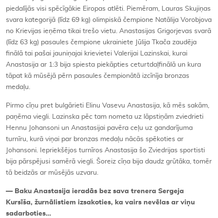
piedalījās visi spēcīgākie Eiropas atlēti. Piemēram, Lauras Skujiņas
svara kategorijā (līdz 69 kg) olimpiskā čempione Natālija Vorobjova
no Krievijas ieņēma tikai trešo vietu. Anastasijas Grigorjevas svarā
(līdz 63 kg) pasaules čempione ukrainiete Jūlija Tkača zaudēja
finālā tai pašai jauniņajai krievietei Valerijai Lazinskai, kurai
Anastasija ar 1:3 bija spiesta piekāpties ceturtdaļfinālā un kura
tāpat kā mūsējā pērn pasaules čempionātā izcīnīja bronzas
medaļu.
Pirmo cīņu pret bulgārieti Elinu Vasevu Anastasija, kā mēs sakām,
paņēma viegli. Lazinska pēc tam nometa uz lāpstiņām zviedrieti
Hennu Johansoni un Anastasijai pavēra ceļu uz gandarījuma
turnīru, kurā viņai par bronzas medaļu nācās spēkoties ar
Johansoni. Iepriekšējos turnīros Anastasija šo Zviedrijas sportisti
bija pārspējusi samērā viegli. Šoreiz cīņa bija daudz grūtāka, tomēr
tā beidzās ar mūsējās uzvaru.
— Baku Anastasija ieradās bez sava trenera Sergeja
Kursīša, žurnālistiem izsakoties, ka vairs nevēlas ar viņu
sadarboties…