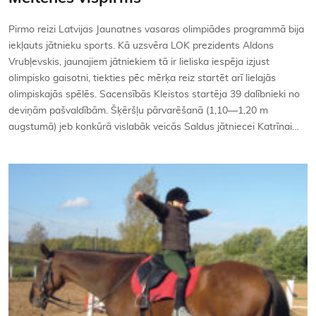
Pirmo reizi Latvijas Jaunatnes vasaras olimpiādes programmā bija
iekļauts jātnieku sports. Kā uzsvēra LOK prezidents Aldons
Vrubļevskis, jaunajiem jātniekiem tā ir lieliska iespēja izjust
olimpisko gaisotni, tiekties pēc mērķa reiz startēt arī lielajās
olimpiskajās spēlēs. Sacensībās Kleistos startēja 39 dalībnieki no
deviņām pašvaldībām. Šķēršļu pārvarēšanā (1,10—1,20 m
augstumā) jeb konkūrā vislabāk veicās Saldus jātniecei Katrīnai…