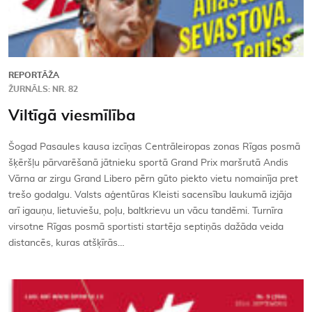
REPORTĀŽA
ŽURNĀLS: NR. 82
Viltīgā viesmīlība
Šogad Pasaules kausa izcīņas Centrāleiropas zonas Rīgas posmā
šķēršļu pārvarēšanā jātnieku sportā Grand Prix maršrutā Andis
Vārna ar zirgu Grand Libero pērn gūto piekto vietu nomainīja pret
trešo godalgu. Valsts aģentūras Kleisti sacensību laukumā izjāja
arī igauņu, lietuviešu, poļu, baltkrievu un vācu tandēmi. Turnīra
virsotne Rīgas posmā sportisti startēja septiņās dažāda veida
distancēs, kuras atšķīrās…