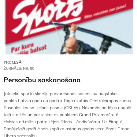
PROCESĀ
ŽURNĀLS: NR. 80
Personību saskaņošana
Jātnieku sporta šķēršļu pārvarēšanas sacensību augstākais
punkts Latvijā gadu no gada ir Rīgā rīkotais Centrāleiropas zonas
Pasaules kausa izcīņas posms (CSI-W). Nākamās nedēļas nogalē
tajā startēs un par ieskaites punktiem Grand Prix maršrutā
cīnīsies arī mūsu patreizējais līderis - Andis Vārna. Uz Eiropu!
Pagājušajā gadā Andis kopā ar astoņus gadus veco ērzeli Grand
Libero sacensību…