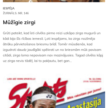
IESPĒJA
ŽURNĀLS: NR. 146
Mūžīgie zirgi
Grūti pateikt, kad īsti cilvēks pirmo reizi uzkāpa zirga mugurā un
kādi bija šīs rīcības iemesli. Ļoti iespējams, ka zirgs nozīmēja
ātrāku pārvietošanos briesmu brīdī. Tomēr mūsdienās, kad
izgudroti daudz jaudīgāki spēkrati un no briesmām mūk pavisam
citādi, zirga loma nepavisam nav mazinājusies. Tagad cilvēks kāpj
uz zirga nevis tādēļ, lai to pakļautu, bet gan…