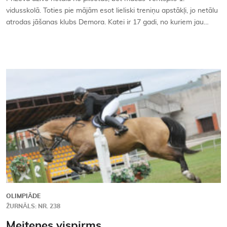
vidusskolā. Toties pie mājām esot lieliski treniņu apstākļi, jo netālu
atrodas jāšanas klubs Demora. Katei ir 17 gadi, no kuriem jau…
OLIMPIĀDE
ŽURNĀLS: NR. 238
Meitenes vispirms