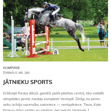
Kontakti
OLIMPIĀDE
ŽURNĀLS: NR. 280
JĀTNIEKU SPORTS
Krāšņajā Reņķa dārzā, gandrīz pašā pilsētas centrā, tika sadalīti
olimpiādes pirmie medaļu komplekti Ventspilī. Zīmīgi, ka pirmo
zeltu izcīnīja sacensību saimniece — ventspilniece. Tiesa, Kate
Prizeva dzīvo netālu no pilsētas, bet mācās Ventspils 1.