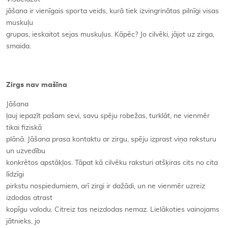
jāšana ir vienīgais sporta veids, kurā tiek izvingrinātas pilnīgi visas
muskuļu
grupas, ieskaitot sejas muskuļus. Kāpēc? Jo cilvēki, jājot uz zirga,
smaida.
Zirgs nav mašīna
Jāšana
ļauj iepazīt pašam sevi, savu spēju robežas, turklāt, ne vienmēr
tikai fiziskā
plānā. Jāšana prasa kontaktu ar zirgu, spēju izprast viņa raksturu
un uzvedību
konkrētos apstākļos. Tāpat kā cilvēku raksturi atšķiras cits no cita
līdzīgi
pirkstu nospiedumiem, arī zirgi ir dažādi, un ne vienmēr uzreiz
izdodas atrast
kopīgu valodu. Citreiz tas neizdodas nemaz. Lielākoties vainojams
jātnieks, jo