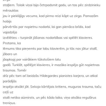
staļļiem. Tolaik viņai bija četrpadsmit gadu, un tas pēc zirdzinieku
mērauklas
jau ir pieklājīgs vecums, kad pirmo reizi kāpt uz zirga. Pamazām
hobijs
pārvērtās par nopietnu nodarbi, lai gan pienāca brīdis, kad
vajadzēja
izvēlēties – turpināt jāšanas nodarbības vai spēlēt klavieres.
Protams, ka
lēmums tika pieņemts par labu klavierēm, jo tās nav jātur stallī,
jābaro un
jāapkopj par vairākiem tūkstošiem latu
gadā. Turklāt, spēlējot klavieres, ir mazāka iespēja gūt nopietnas
traumas. Tomēr
drīz pēc tam arī beidzās Hildegardes pianistes karjera, un atkal
parādījās
iespēja atsākt jāt. Sekoja kārtējais kritiens, muguras trauma, taču
ceļš uz
stalli netika aizmirsts, un pēc kāda laika, viņa atsāka regulārus
treniņus.