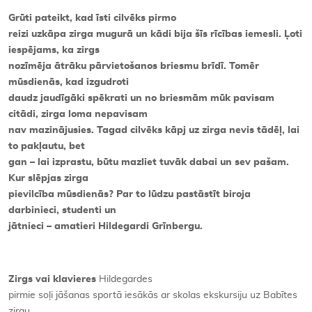
Grūti pateikt, kad īsti cilvēks pirmo
reizi uzkāpa zirga mugurā un kādi bija šīs rīcības iemesli. Ļoti
iespējams, ka zirgs
nozīmēja ātrāku pārvietošanos briesmu brīdī. Tomēr
mūsdienās, kad izgudroti
daudz jaudīgāki spēkrati un no briesmām mūk pavisam
citādi, zirga loma nepavisam
nav mazinājusies. Tagad cilvēks kāpj uz zirga nevis tādēļ, lai
to pakļautu, bet
gan – lai izprastu, būtu mazliet tuvāk dabai un sev pašam.
Kur slēpjas zirga
pievilcība mūsdienās? Par to lūdzu pastāstīt biroja
darbinieci, studenti un
jātnieci – amatieri Hildegardi Grīnbergu.
Zirgs vai klavieres
Hildegardes
pirmie soļi jāšanas sportā iesākās ar skolas ekskursiju uz Babītes
zirgu