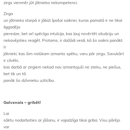
zirgs vienmēr jūt jātnieka nekompetenci.
Zirga
un jātnieka starpā ir jābūt īpašai saiknei, kuras pamatā ir ne tikai
ilggadēja
pieredze, bet arī spēcīga intuīcija, kas ļauj novērtēt situāciju un
nekavējoties reaģēt. Protams, ir dažādi veidi, kā šo saikni panākt.
Ir
jātnieki, kas šim nolūkam izmanto spēku, varu pār zirgu. Savukārt
ir cilvēki,
kas darbā ar zirgiem nekad nav izmantojuši ne steku, ne piešus,
bet tik un tā
panāk šo dzīvnieku uzticību.
Galvenais – gribēt!
Lai
sāktu nodarboties ar jāšanu, ir vajadzīga tikai griba. Visu pārējo
var