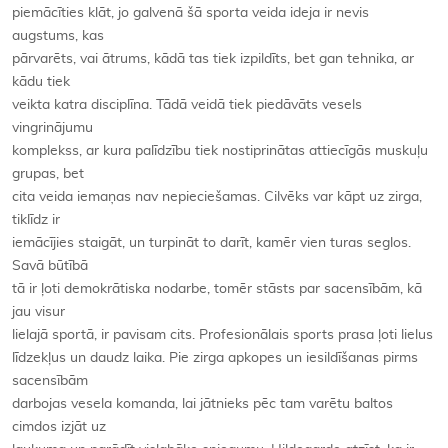
piemācīties klāt, jo galvenā šā sporta veida ideja ir nevis
augstums, kas
pārvarēts, vai ātrums, kādā tas tiek izpildīts, bet gan tehnika, ar
kādu tiek
veikta katra disciplīna. Tādā veidā tiek piedāvāts vesels
vingrinājumu
komplekss, ar kura palīdzību tiek nostiprinātas attiecīgās muskuļu
grupas, bet
cita veida iemaņas nav nepieciešamas. Cilvēks var kāpt uz zirga,
tiklīdz ir
iemācījies staigāt, un turpināt to darīt, kamēr vien turas seglos.
Savā būtībā
tā ir ļoti demokrātiska nodarbe, tomēr stāsts par sacensībām, kā
jau visur
lielajā sportā, ir pavisam cits. Profesionālais sports prasa ļoti lielus
līdzekļus un daudz laika. Pie zirga apkopes un iesildīšanas pirms
sacensībām
darbojas vesela komanda, lai jātnieks pēc tam varētu baltos
cimdos izjāt uz