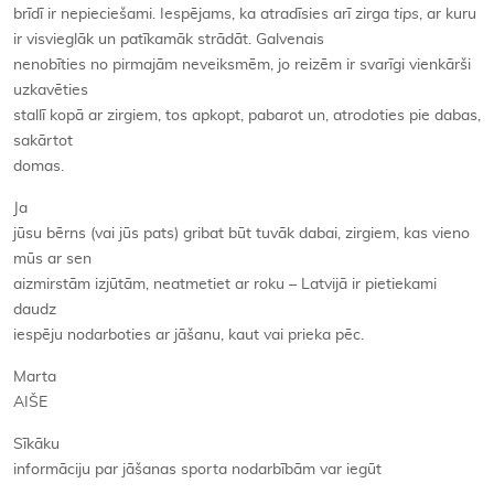
brīdī ir nepieciešami. Iespējams, ka atradīsies arī zirga
tips
, ar kuru
ir visvieglāk un patīkamāk strādāt. Galvenais
nenobīties no pirmajām neveiksmēm, jo reizēm ir svarīgi vienkārši
uzkavēties
stallī kopā ar zirgiem, tos apkopt, pabarot un, atrodoties pie dabas,
sakārtot
domas.
Ja
jūsu bērns (vai jūs pats) gribat būt tuvāk dabai, zirgiem, kas vieno
mūs ar sen
aizmirstām izjūtām, neatmetiet ar roku – Latvijā ir pietiekami
daudz
iespēju nodarboties ar jāšanu, kaut vai prieka pēc.
Marta
AIŠE
Sīkāku
informāciju par jāšanas sporta nodarbībām var iegūt