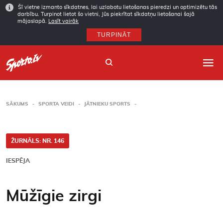
Šī vietne izmanto sīkdatnes, lai uzlabotu lietošanas pieredzi un optimizētu tās
darbību. Turpinot lietot šo vietni, Jūs piekrītat sīkdatņu lietošanai šajā
mājaslapā.
Lasīt vairāk
TURPINĀT
SĀKUMS
SPORTA VEIDI
JĀTNIEKU SPORTS
Sākums
Sporta veidi
ŽURNĀLS: NR. 146
IESPĒJA
Autori
Arhīvs
Mūžīgie zirgi
Abonēšana