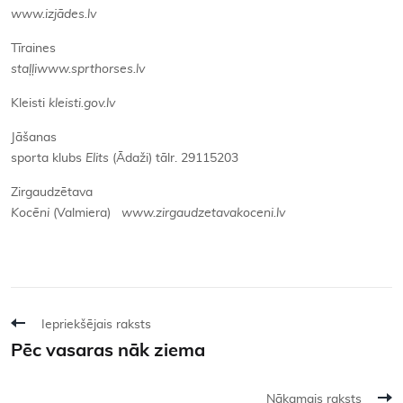
www.izjādes.lv
Tīraines
staļļiwww.sprthorses.lv
Kleisti
kleisti.gov.lv
Jāšanas
sporta klubs
Elits
(Ādaži) tālr. 29115203
Zirgaudzētava
Kocēni
(Valmiera)
www.zirgaudzetavakoceni.lv
Iepriekšējais raksts
Pēc vasaras nāk ziema
Nākamais raksts