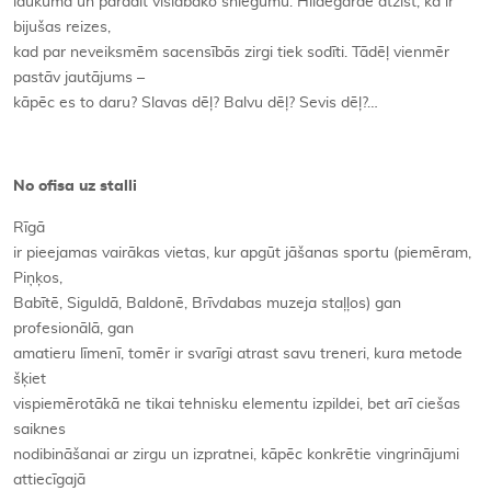
laukuma un parādīt vislabāko sniegumu. Hildegarde atzīst, ka ir
bijušas reizes,
kad par neveiksmēm sacensībās zirgi tiek sodīti. Tādēļ vienmēr
pastāv jautājums –
kāpēc es to daru? Slavas dēļ? Balvu dēļ? Sevis dēļ?…
No ofisa uz stalli
Rīgā
ir pieejamas vairākas vietas, kur apgūt jāšanas sportu (piemēram,
Piņķos,
Babītē, Siguldā, Baldonē, Brīvdabas muzeja staļļos) gan
profesionālā, gan
amatieru līmenī, tomēr ir svarīgi atrast savu treneri, kura metode
šķiet
vispiemērotākā ne tikai tehnisku elementu izpildei, bet arī ciešas
saiknes
nodibināšanai ar zirgu un izpratnei, kāpēc konkrētie vingrinājumi
attiecīgajā