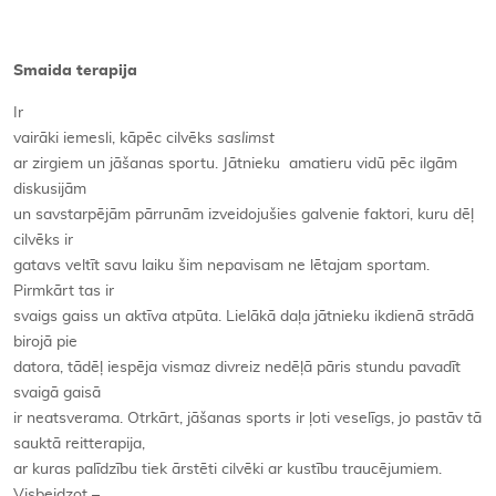
Smaida terapija
Ir
vairāki iemesli, kāpēc cilvēks
saslimst
ar zirgiem un jāšanas sportu. Jātnieku amatieru vidū pēc ilgām
diskusijām
un savstarpējām pārrunām izveidojušies galvenie faktori, kuru dēļ
cilvēks ir
gatavs veltīt savu laiku šim nepavisam ne lētajam sportam.
Pirmkārt tas ir
svaigs gaiss un aktīva atpūta. Lielākā daļa jātnieku ikdienā strādā
birojā pie
datora, tādēļ iespēja vismaz divreiz nedēļā pāris stundu pavadīt
svaigā gaisā
ir neatsverama. Otrkārt, jāšanas sports ir ļoti veselīgs, jo pastāv tā
sauktā reitterapija,
ar kuras palīdzību tiek ārstēti cilvēki ar kustību traucējumiem.
Visbeidzot –