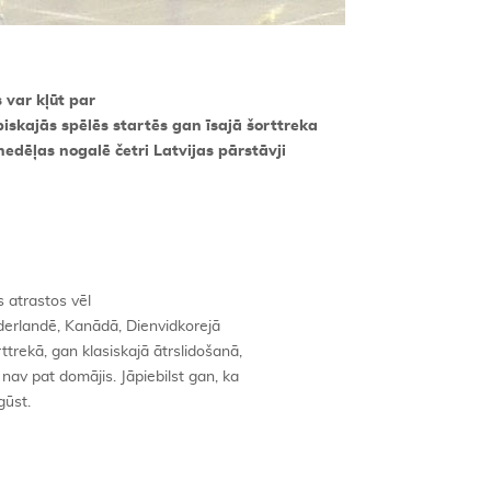
s var kļūt par
piskajās spēlēs startēs gan īsajā šorttreka
nedēļas nogalē četri Latvijas pārstāvji
s atrastos vēl
Nīderlandē, Kanādā, Dienvidkorejā
rekā, gan klasiskajā ātrslidošanā,
av pat domājis. Jāpiebilst gan, ka
gūst.