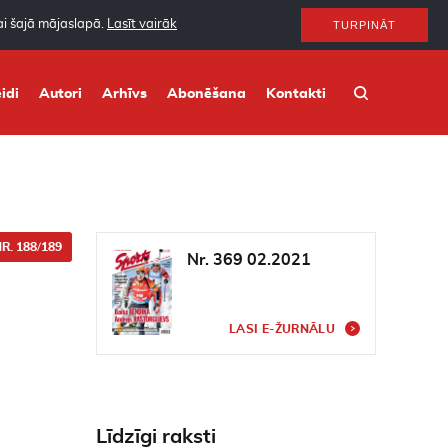
nai šajā mājaslapā.
Lasīt vairāk
TURPINĀT
idi
Autori
Arhīvs
Abonēšana
Kontakti
R. 188/189
Nr. 369 02.2021
LASI E-ŽURNĀLU
Līdzīgi raksti