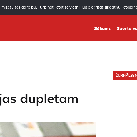
mizētu tās darbību. Turpinot lietot šo vietni, Jūs piekrītat sīkdatņu lietoša
Sākums
Sporta ve
ŽURNĀLS: N
ojas dupletam