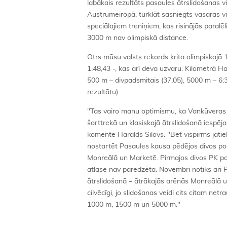
labākais rezultāts pasaules ātrslidošanas vē
Austrumeiropā, turklāt sasniegts vasaras vi
speciālajiem treniņiem, kas risinājās paralē
3000 m nav olimpiskā distance.
Otrs mūsu valsts rekords krita olimpiskajā
1:48,43 -, kas arī deva uzvaru. Kilometrā Ha
500 m – divpadsmitais (37,05), 5000 m – 6:34
rezultātu).
"Tas vairo manu optimismu, ka Vankūveras 
šorttrekā un klasiskajā ātrslidošanā iespēj
komentē Haralds Silovs. "Bet vispirms jātie
nostartēt Pasaules kausa pēdējos divos 
Monreālā un Marketē. Pirmajos divos PK po
atlase nav paredzēta. Novembrī notiks arī P
ātrslidošanā – ātrākajās arēnās Monreālā un
cilvēcīgi, jo slidošanas veidi cits citam netr
1000 m, 1500 m un 5000 m."