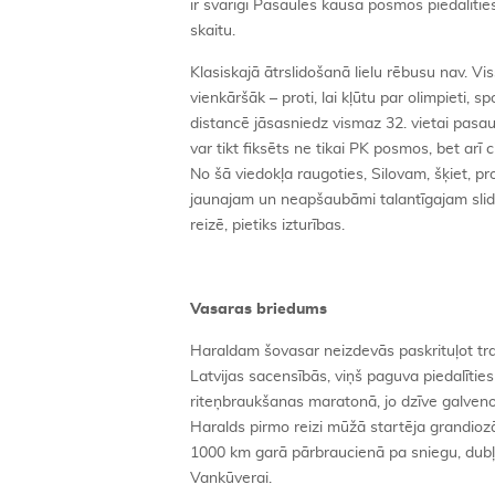
ir svarīgi Pasaules kausa posmos piedalīties
skaitu.
Klasiskajā ātrslidošanā lielu rēbusu nav. Vis
vienkāršāk – proti, lai kļūtu par olimpieti, s
distancē jāsasniedz vismaz 32. vietai pasau
var tikt fiksēts ne tikai PK posmos, bet arī 
No šā viedokļa raugoties, Silovam, šķiet, p
jaunajam un neapšaubāmi talantīgajam slid
reizē, pietiks izturības.
Vasaras briedums
Haraldam šovasar neizdevās paskrituļot tra
Latvijas sacensībās, viņš paguva piedalīties
riteņbraukšanas maratonā, jo dzīve galvenok
Haralds pirmo reizi mūžā startēja grandiozā
1000 km garā pārbraucienā pa sniegu, dubļie
Vankūverai.