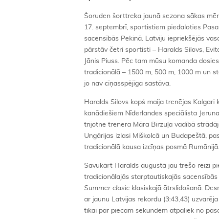
Šoruden šorttreka jaunā sezona sākas mēnes
17. septembrī, sportistiem piedaloties Pas
sacensībās Pekinā. Latviju iepriekšējās vas
pārstāv četri sportisti – Haralds Silovs, Evi
Jānis Piuss. Pēc tam mūsu komanda dosie
tradicionālā – 1500 m, 500 m, 1000 m un sta
jo nav cīņasspējīga sastāva.
Haralds Silovs kopš maija trenējas Kalgari 
kanādiešiem Nīderlandes speciālista Jeruna
trijotne trenera Māra Birzuļa vadībā strādā
Ungārijas izlasi Miškolcā un Budapeštā, pas
tradicionālā kausa izcīņas posmā Rumānijā
Savukārt Haralds augustā jau trešo reizi pi
tradicionālajās starptautiskajās sacensībās
Summer clasic
klasiskajā ātrslidošanā. Des
ar jaunu Latvijas rekordu (3:43,43) uzvarēja
tikai par piecām sekundēm atpaliek no pasau