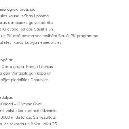
i agrāk, proti, jau
aules kausa izcīņas I posma
aras olimpiādes galvaspilsētā
ta Krievāne, Jēkabs Saulītis un
s uz PK otrā posma sacensībām Seulā. PK programma
fetes, kurās Latvija nepiedalīsies,
kopā ar
 Otera grupā. Pārējā Latvijas
ja gan Ventspilī, gan kopā ar
pējot piedalīties Danubijas
.
edalījās
 Kalgari –
Olympic
Oval
mit valstu konkurencē rīdzinieks
 3000 m distancē. Šis rezultāts
les rekorda un ir visu laiku 25.