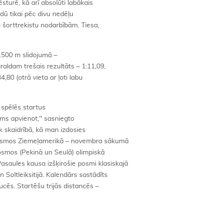
sturē, kā arī absolūti labākais
dū tikai pēc divu nedēļu
li šorttrekistu nodarbībām. Tiesa,
 1500 m slidojumā –
raldam trešais rezultāts – 1:11,09,
,80 (otrā vieta ar ļoti labu
spēlēs startus
ams apvienot," sasniegto
k skaidrībā, kā man izdosies
posmos Ziemeļamerikā – novembra sākumā
smos (Pekinā un Seulā) olimpiskā
asaules kausa izšķirošie posmi klasiskajā
 Soltleiksitijā. Kalendārs sastādīts
aucēs. Startēšu trijās distancēs –