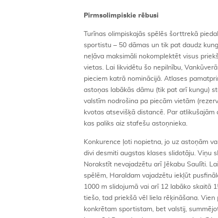
Pirmsolimpiskie rēbusi
Turīnas olimpiskajās spēlēs šorttrekā piedal
sportistu – 50 dāmas un tik pat daudz kungu
neļāva maksimāli nokomplektēt visus priekš
vietas. Lai likvidētu šo nepilnību, Vankūverā
pieciem katrā nominācijā. Atlases pamatpr
astoņas labākās dāmu (tik pat arī kungu) s
valstīm nodrošina pa piecām vietām (rezervis
kvotas atsevišķā distancē. Par atlikušajām 
kas paliks aiz stafešu astoņnieka.
Konkurence ļoti nopietna, jo uz astoņām 
divi desmiti augstas klases slidotāju. Viņu sk
Norakstīt nevajadzētu arī Jēkabu Saulīti. La
spēlēm, Haraldam vajadzētu iekļūt pusfinālā
1000 m slidojumā vai arī 12 labāko skaitā 
tiešo, tad priekšā vēl liela rēķināšana. Vien 
konkrētam sportistam, bet valstij, summējot