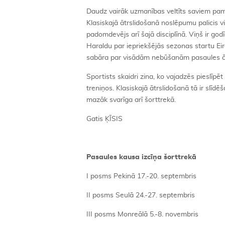
Daudz vairāk uzmanības veltīts saviem pam
Klasiskajā ātrslidošanā noslēpumu palicis vi
padomdevējs arī šajā disciplīnā. Viņš ir god
Haraldu par iepriekšējās sezonas startu E
sabāra par visādām nebūšanām pasaules 
Sportists skaidri zina, ko vajadzēs pieslīpē
treniņos. Klasiskajā ātrslidošanā tā ir slī
mazāk svarīga arī šorttrekā.
Gatis ĶĪSIS
Pasaules kausa izcīņa šorttrekā
I posms Pekinā 17.-20. septembris
II posms Seulā 24.-27. septembris
III posms Monreālā 5.-8. novembris