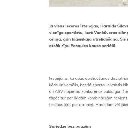
Ja visas ieceres īstenojas, Haralds Silov
vienīgo sportistu, kurš Vankūveras olim
celiņā, gan klasiskajā ātrslidošanā. Šīs 
atsāk cīņu Pasaules kausa seriālā.
Iespējams, ka abās ātrslidošanas disciplīnā
kāds universālis, bet šā sporta lielvalstīs 
un ASV nopietna konkurence valda gan šortt
tāpēc tur par šādām kombinācijām neviens n
tiesības kļūt par olimpieti Haraldam vēl jāie
Spriedze bez pauzēm