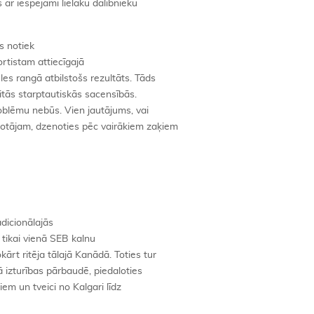
 ar iespējami lielāku dalībnieku
s notiek
portistam attiecīgajā
les rangā atbilstošs rezultāts. Tāds
citās starptautiskās sacensībās.
roblēmu nebūs. Vien jautājums, vai
otājam, dzenoties pēc vairākiem zaķiem
dicionālajās
 tikai vienā SEB kalnu
ārt ritēja tālajā Kanādā. Toties tur
 izturības pārbaudē, piedaloties
m un tveici no Kalgari līdz