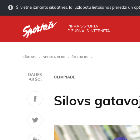
Šī vietne izmanto sīkdatnes, lai uzlabotu lietošanas pieredzi un opti
PIRMAIS SPORTA
E-ŽURNĀLS INTERNETĀ
SĀKUMS
SPORTA VEIDI
ŠOTTREKS
DALIES
OLIMPIĀDE
AR ŠO:
Silovs gatav