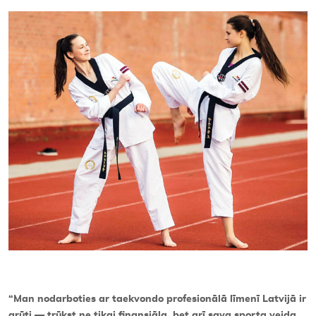
Kontakti
“Man nodarboties ar taekvondo profesionālā līmenī Latvijā ir
grūti — trūkst ne tikai finansiāla, bet arī sava sporta veida