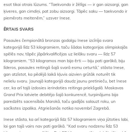
esot tikai otrais lūzums. “Taekvondo ir žēlīgs — ir gan aizsargi, gan
ķiveres, gan cimdiņi, pat zobu aizsargi. Tāpēc saku — taekvondo ir
piemērots meitenēm,” uzsver Inese.
ĒRTAIS SVARS
Pasaules čempionātā bronzas godalgu Inese izcīnīja svara
kategorijā līdz 53 kilogramiem, taču šādas kategorijas olimpiskajās
spēlēs nav, tāpēc jāpārkvalificējas uz lielāku svaru — līdz 57
kilogramiem. “53 kilogramos man bija ērti — biju pati garākā, biju
līderos, pasaules reitingā šajā svarā esmu ceturtā,” stāsta Inese,
gan atzīstot, ka pēdējā laikā kļuvis aizvien grūtāk noturēt tik
nelielu svaru. Jaunajā kategorijā daudz jaunu pretinieču, bet Inese
cer, ka arī tajā izdosies ierindoties reitinga priekšgalā. Maskavas
Grand Prix
latviete debitēja šajā konkurencē, turpinājums bija
paredzēts sacensībās Marokā, taču gadījās salauzt roku, un
sacīkstes izpalika. Atgriešanās notika novembrī Zagrebā.
Inese stāsta, ka arī kategorijā līdz 57 kilogramiem viņa jūtoties labi,
lai gan tajā vairs nav pati garākā. “Kad svaru nodzenu līdz 53