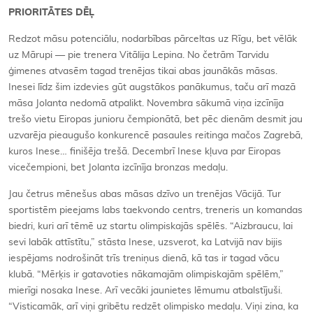
PRIORITĀTES DĒĻ
Redzot māsu potenciālu, nodarbības pārceltas uz Rīgu, bet vēlāk
uz Mārupi — pie trenera Vitālija Lepina. No četrām Tarvidu
ģimenes atvasēm tagad trenējas tikai abas jaunākās māsas.
Inesei līdz šim izdevies gūt augstākos panākumus, taču arī mazā
māsa Jolanta nedomā atpalikt. Novembra sākumā viņa izcīnīja
trešo vietu Eiropas junioru čempionātā, bet pēc dienām desmit jau
uzvarēja pieaugušo konkurencē pasaules reitinga mačos Zagrebā,
kuros Inese… finišēja trešā. Decembrī Inese kļuva par Eiropas
vicečempioni, bet Jolanta izcīnīja bronzas medaļu.
Jau četrus mēnešus abas māsas dzīvo un trenējas Vācijā. Tur
sportistēm pieejams labs taekvondo centrs, treneris un komandas
biedri, kuri arī tēmē uz startu olimpiskajās spēlēs. “Aizbraucu, lai
sevi labāk attīstītu,” stāsta Inese, uzsverot, ka Latvijā nav bijis
iespējams nodrošināt trīs treniņus dienā, kā tas ir tagad vācu
klubā. “Mērķis ir gatavoties nākamajām olimpiskajām spēlēm,”
mierīgi nosaka Inese. Arī vecāki jaunietes lēmumu atbalstījuši.
“Visticamāk, arī viņi gribētu redzēt olimpisko medaļu. Viņi zina, ka