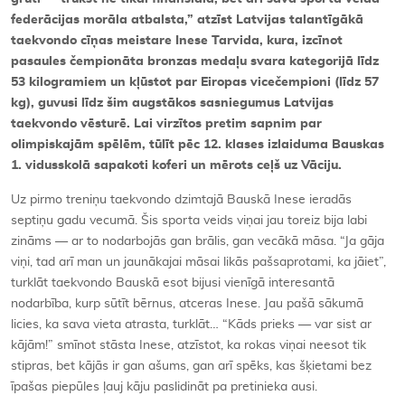
federācijas morāla atbalsta,” atzīst Latvijas talantīgākā
taekvondo cīņas meistare Inese Tarvida, kura, izcīnot
pasaules čempionāta bronzas medaļu svara kategorijā līdz
53 kilogramiem un kļūstot par Eiropas vicečempioni (līdz 57
kg), guvusi līdz šim augstākos sasniegumus Latvijas
taekvondo vēsturē. Lai virzītos pretim sapnim par
olimpiskajām spēlēm, tūlīt pēc 12. klases izlaiduma Bauskas
1. vidusskolā sapakoti koferi un mērots ceļš uz Vāciju.
Uz pirmo treniņu taekvondo dzimtajā Bauskā Inese ieradās
septiņu gadu vecumā. Šis sporta veids viņai jau toreiz bija labi
zināms — ar to nodarbojās gan brālis, gan vecākā māsa. “Ja gāja
viņi, tad arī man un jaunākajai māsai likās pašsaprotami, ka jāiet”,
turklāt taekvondo Bauskā esot bijusi vienīgā interesantā
nodarbība, kurp sūtīt bērnus, atceras Inese. Jau pašā sākumā
licies, ka sava vieta atrasta, turklāt… “Kāds prieks — var sist ar
kājām!” smīnot stāsta Inese, atzīstot, ka rokas viņai neesot tik
stipras, bet kājās ir gan ašums, gan arī spēks, kas šķietami bez
īpašas piepūles ļauj kāju paslidināt pa pretinieka ausi.