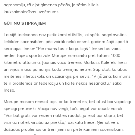
agronomiju, tā ejot ģimenes pēdās, jo tētim ir liels
lauksaimniecības uzņēmums.
GŪT NO STIPRAJIEM
Latvijā taekvondo nav pietiekami attīstīts, lai spētu sagatavoties
lielākām sacensībām, pēc vairāk nekā desmit gadiem šajā sportā
secinājusi Inese: “Pie mums tas ir kā pulciņš.” Inesei tas vairs
neder, tāpēc sporta zāle Mārupē nomainīta pret tatami 1000
kilometru attālumā. Jaunais vācu treneris Markuss Kolefels Inesi
un viņas māsu pamanījis kādā treniņnometnē. Saprotot, ka abas
meitenes ir lietaskoki, arī uzaicinājis pie sevis. “Viņš zina, ka mums
te ir problēmas ar federāciju un ka te nekas nesanāktu,” saka
Inese.
Mārupē māsām neesot bijis, ar ko trenēties, bet attīstībai vajadzīgi
spēcīgi pretinieki. Vācijā nav viegli, taču iegūt var daudz vairāk.
“Var būt grūti, var reizēm nākties raudāt, ja iesit par stipru, bet
vismaz notiek virzība uz priekšu,” uzskata Inese. Ņemot vērā
dažādās problēmas ar treniņiem un pieteikumiem sacensībām,