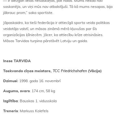
— ir diezgan lielas nesaskaņas, pat naids. Mums nekad nav
saskanējis, un viņi mūs nav atbalstījuši. Tā kā mums nesapas, bija
jābrauc prom,” saka sportiste.
Jāpaskaidro, ka tieši federācija ir attiecīgā sporta veida politikas
veidotāja valstī, un māsas zināmā mērā kļuvušas par šīs
organizācijas ķīlniecēm. Jācer, ka attiecību krīze atrisināsies.
Māsas Tarvidas turpina pārstāvēt Latviju un gaida.
Inese TARVIDA
Taekvondo cīņas meistare,
TCC Friedrichshafen
(Vācija)
Dzimusi
: 1998. gada 16. novembrī
Augums, svars
: 174 cm, 58 kg
Izglītība
: Bauskas 1. vidusskola
Treneris
: Markuss Kolefels