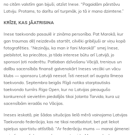
no citām valstīm gan bijuši, atzīst Inese. “Pagaidām pārstāvu
Latviju. Protams, to darītu arī turpmāk, jo tā ir mana dzimtene.”
KRĪZE, KAS JĀATRISINA
Inese taekvondo pasaulē ir zināma personība. Pat Marokā, kur
gan traumas dēļ neizdevās startēt, cilvēki gribējuši ar viņu kopā
fotografēties. “Nezināju, ka man ir fani Marokā!” smej Inese,
piebilstot, ka priecātos, ja tāda interese būtu arī Latvijā, jo
sponsori ļoti noderētu. Patlaban dzīvošanu Vācijā, treniņus un
dalību sacensībās finansē galvenokārt Ineses vecāki un vācu
klubs — sponsoru Latvijā neesot. Īsti neesot arī augsta līmeņa
taekvondo. Septembra beigās Rīgā notika starptautisks
taekvondo turnīrs
Riga Open
, kur no Latvijas pieaugušo
konkurencē sievietēm piedalījās tikai Jolanta Tarvida, kura uz
sacensībām ieradās no Vācijas.
Ineses ieskatā, pie šādas situācijas lielā mērā vainojama Latvijas
Taekvondo federācija, kas ne tikai neatbalstot, bet pat liekot
spieķus sportistu attīstībā. “Ar federāciju mums — manai ģimenei