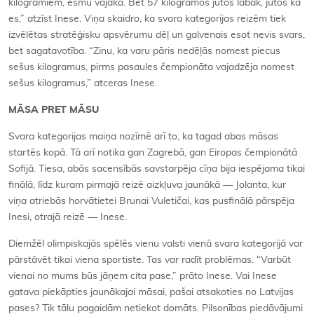
kilogramiem, esmu vājāka. Bet 57 kilogramos jūtos labāk, jūtos kā
es,” atzīst Inese. Viņa skaidro, ka svara kategorijas reizēm tiek
izvēlētas stratēģisku apsvērumu dēļ un galvenais esot nevis svars,
bet sagatavotība. “Zinu, ka varu pāris nedēļās nomest piecus
sešus kilogramus, pirms pasaules čempionāta vajadzēja nomest
sešus kilogramus,” atceras Inese.
MĀSA PRET MĀSU
Svara kategorijas maiņa nozīmē arī to, ka tagad abas māsas
startēs kopā. Tā arī notika gan Zagrebā, gan Eiropas čempionātā
Sofijā. Tiesa, abās sacensībās savstarpēja cīņa bija iespējama tikai
finālā, līdz kuram pirmajā reizē aizkļuva jaunākā — Jolanta, kur
viņa atriebās horvātietei Brunai Vuletičai, kas pusfinālā pārspēja
Inesi, otrajā reizē — Inese.
Diemžēl olimpiskajās spēlēs vienu valsti vienā svara kategorijā var
pārstāvēt tikai viena sportiste. Tas var radīt problēmas. “Varbūt
vienai no mums būs jāņem cita pase,” prāto Inese. Vai Inese
gatava piekāpties jaunākajai māsai, pašai atsakoties no Latvijas
pases? Tik tālu pagaidām netiekot domāts. Pilsonības piedāvājumi