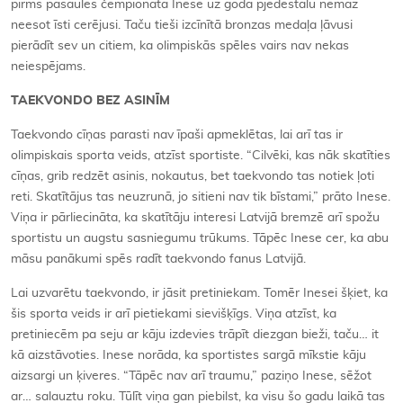
pirms pasaules čempionāta Inese uz goda pjedestālu nemaz
neesot īsti cerējusi. Taču tieši izcīnītā bronzas medaļa ļāvusi
pierādīt sev un citiem, ka olimpiskās spēles vairs nav nekas
neiespējams.
TAEKVONDO BEZ ASINĪM
Taekvondo cīņas parasti nav īpaši apmeklētas, lai arī tas ir
olimpiskais sporta veids, atzīst sportiste. “Cilvēki, kas nāk skatīties
cīņas, grib redzēt asinis, nokautus, bet taekvondo tas notiek ļoti
reti. Skatītājus tas neuzrunā, jo sitieni nav tik bīstami,” prāto Inese.
Viņa ir pārliecināta, ka skatītāju interesi Latvijā bremzē arī spožu
sportistu un augstu sasniegumu trūkums. Tāpēc Inese cer, ka abu
māsu panākumi spēs radīt taekvondo fanus Latvijā.
Lai uzvarētu taekvondo, ir jāsit pretiniekam. Tomēr Inesei šķiet, ka
šis sporta veids ir arī pietiekami sievišķīgs. Viņa atzīst, ka
pretiniecēm pa seju ar kāju izdevies trāpīt diezgan bieži, taču… it
kā aizstāvoties. Inese norāda, ka sportistes sargā mīkstie kāju
aizsargi un ķiveres. “Tāpēc nav arī traumu,” paziņo Inese, sēžot
ar… salauztu roku. Tūlīt viņa gan piebilst, ka visu šo gadu laikā tas