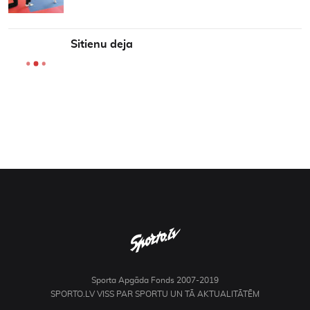
Sitienu deja
Sporta Apgāda Fonds 2007-2019
SPORTO.LV VISS PAR SPORTU UN TĀ AKTUALITĀTĒM