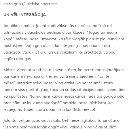
es to gribu,” piebilst sportiste.
UN VĒL INTEGRĀCIJA
Jaunākajai māsai Jolantai pārvākšanās uz Vāciju nozīmē arī
tālmācības vidusskolas pēdējās divās klasēs. “Tagad tur esam
kopā,” stāsta Inese, uzsverot, ka tā ir vieglāk pierast pie jaunajiem
apstākļiem. Viņa gan atzīst, ka integrācijai nav daudz laika —
vajadzētu vairāk iet ārā, arī uz veikaliem, lai praktizētu valodu,
iegūtu draugus.
Māsas viena otru atbalsta. Inese stāsta, ka nereti rodas jautājumi,
par kuriem nerunāsi ar treneri vai treniņu biedriem. “Un te ir
māsa,” smaidot saka Inese. Viņa atzīst, ka ne vienmēr starp
māsām viss noritot gludi, taču arī šādās situācijās abas uzvedoties
kā sportistes. “Ja mums ir kādas nesaskaņas, mēs tās godīgā ceļā
atrisinām uz laukuma sparingā,” smaida Inese, piebilstot, ka,
iespējams, tāpēc starp abām lielu konfliktu neesot.
Jolantai vēl jāmācās vidusskolā, bet Inese izglītības turpināšanai
vispirms nolēmusi labāk apgūt vācu valodu. Viņa vēlas studēt