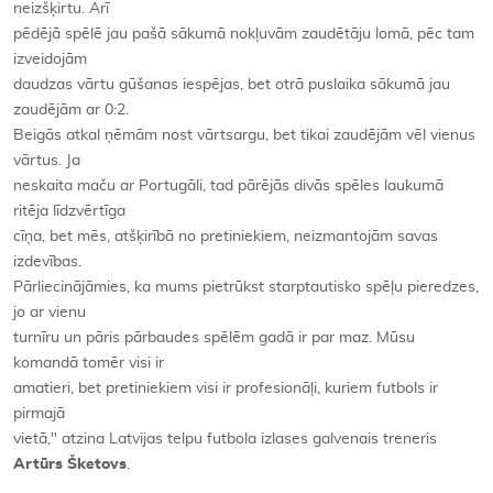
neizšķirtu. Arī
pēdējā spēlē jau pašā sākumā nokļuvām zaudētāju lomā, pēc tam
izveidojām
daudzas vārtu gūšanas iespējas, bet otrā puslaika sākumā jau
zaudējām ar 0:2.
Beigās atkal ņēmām nost vārtsargu, bet tikai zaudējām vēl vienus
vārtus.
Ja
neskaita maču ar Portugāli, tad pārējās divās spēles laukumā
ritēja līdzvērtīga
cīņa, bet mēs, atšķirībā no pretiniekiem, neizmantojām savas
izdevības.
Pārliecinājāmies, ka mums pietrūkst starptautisko spēļu pieredzes,
jo ar vienu
turnīru un pāris pārbaudes spēlēm gadā ir par maz. Mūsu
komandā tomēr visi ir
amatieri, bet pretiniekiem visi ir profesionāļi, kuriem futbols ir
pirmajā
vietā," atzina Latvijas telpu futbola izlases galvenais treneris
Artūrs Šketovs
.