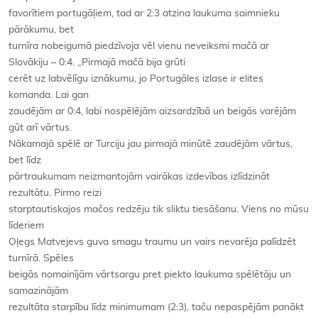
favorītiem portugāļiem, tad ar 2:3 atzina laukuma saimnieku
pārākumu, bet
turnīra nobeigumā piedzīvoja vēl vienu neveiksmi mačā ar
Slovākiju – 0:4. „Pirmajā mačā bija grūti
cerēt uz labvēlīgu iznākumu, jo Portugāles izlase ir elites
komanda. Lai gan
zaudējām ar 0:4, labi nospēlējām aizsardzībā un beigās varējām
gūt arī vārtus.
Nākamajā spēlē ar Turciju jau pirmajā minūtē zaudējām vārtus,
bet līdz
pārtraukumam neizmantojām vairākas izdevības izlīdzināt
rezultātu. Pirmo reizi
starptautiskajos mačos redzēju tik sliktu tiesāšanu. Viens no mūsu
līderiem
Oļegs Matvejevs guva smagu traumu un vairs nevarēja palīdzēt
turnīrā. Spēles
beigās nomainījām vārtsargu pret piekto laukuma spēlētāju un
samazinājām
rezultāta starpību līdz minimumam (2:3), taču nepaspējām panākt