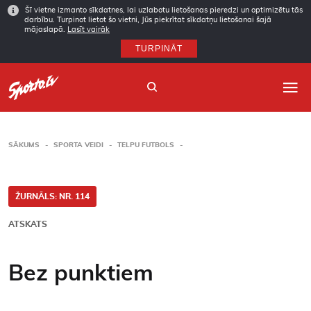
Šī vietne izmanto sīkdatnes, lai uzlabotu lietošanas pieredzi un optimizētu tās
darbību. Turpinot lietot šo vietni, Jūs piekrītat sīkdatņu lietošanai šajā
mājaslapā.
Lasīt vairāk
TURPINĀT
SĀKUMS
SPORTA VEIDI
TELPU FUTBOLS
Sākums
Sporta veidi
ŽURNĀLS: NR. 114
ATSKATS
Autori
Arhīvs
Bez punktiem
Abonēšana