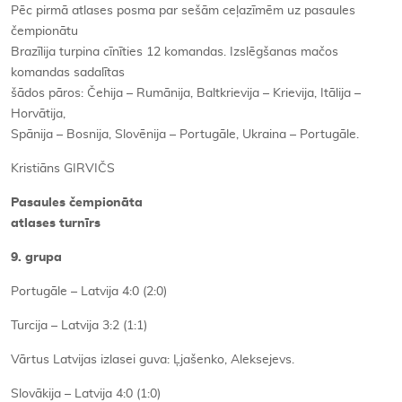
Pēc pirmā atlases posma par sešām ceļazīmēm uz pasaules
čempionātu
Brazīlija turpina cīnīties 12 komandas. Izslēgšanas mačos
komandas sadalītas
šādos pāros: Čehija – Rumānija, Baltkrievija – Krievija, Itālija –
Horvātija,
Spānija – Bosnija, Slovēnija – Portugāle, Ukraina – Portugāle.
Kristiāns GIRVIČS
Pasaules čempionāta
atlases turnīrs
9. grupa
Portugāle – Latvija 4:0 (2:0)
Turcija – Latvija 3:2 (1:1)
Vārtus Latvijas izlasei guva: Ļjašenko, Aleksejevs.
Slovākija – Latvija 4:0 (1:0)