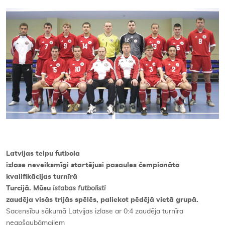
Kontakti
Latvijas telpu futbola
izlase neveiksmīgi startējusi pasaules čempionāta
kvalifikācijas turnīrā
Turcijā. Mūsu
istabas futbolisti
zaudēja visās trijās spēlēs, paliekot pēdējā vietā grupā.
Sacensību sākumā Latvijas izlase ar 0:4 zaudēja turnīra
neapšaubāmajiem