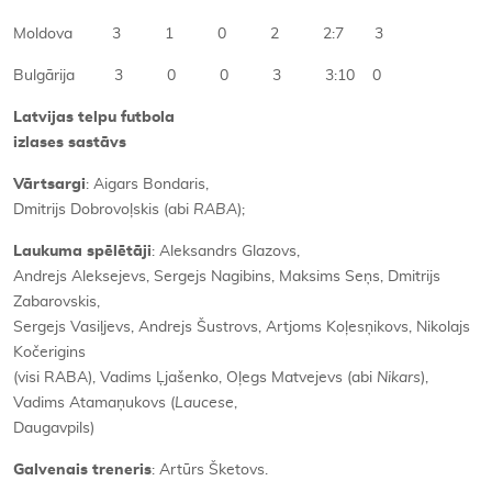
Moldova 3 1 0 2 2:7 3
Bulgārija 3 0 0 3 3:10 0
Latvijas telpu futbola
izlases sastāvs
Vārtsargi
: Aigars Bondaris,
Dmitrijs Dobrovoļskis (abi
RABA
);
Laukuma spēlētāji
: Aleksandrs Glazovs,
Andrejs Aleksejevs, Sergejs Nagibins, Maksims Seņs, Dmitrijs
Zabarovskis,
Sergejs Vasiļjevs, Andrejs Šustrovs, Artjoms Koļesņikovs, Nikolajs
Kočerigins
(visi RABA), Vadims Ļjašenko, Oļegs Matvejevs (abi
Nikars
),
Vadims Atamaņukovs (
Laucese
,
Daugavpils)
Galvenais treneris
: Artūrs Šketovs.