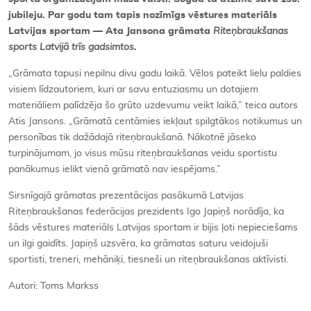
jubileju. Par godu tam tapis nozīmīgs vēstures materiāls
Latvijas sportam — Ata Jansona grāmata
Riteņbraukšanas
sports Latvijā trīs gadsimtos
.
„Grāmata tapusi nepilnu divu gadu laikā. Vēlos pateikt lielu paldies
visiem līdzautoriem, kuri ar savu entuziasmu un dotajiem
materiāliem palīdzēja šo grūto uzdevumu veikt laikā,” teica autors
Atis Jansons. „Grāmatā centāmies iekļaut spilgtākos notikumus un
personības tik dažādajā riteņbraukšanā. Nākotnē jāseko
turpinājumam, jo visus mūsu riteņbraukšanas veidu sportistu
panākumus ielikt vienā grāmatā nav iespējams.”
Sirsnīgajā grāmatas prezentācijas pasākumā Latvijas
Riteņbraukšanas federācijas prezidents Igo Japiņš norādīja, ka
šāds vēstures materiāls Latvijas sportam ir bijis ļoti nepieciešams
un ilgi gaidīts. Japiņš uzsvēra, ka grāmatas saturu veidojuši
sportisti, treneri, mehāniķi, tiesneši un riteņbraukšanas aktīvisti.
Autori: Toms Markss