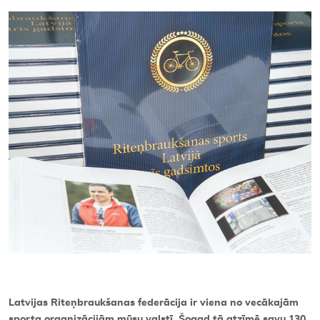
Kontakti
Latvijas Riteņbraukšanas federācija ir viena no vecākajām
sporta organizācijām mūsu valstī. Šogad tā atzīmē savu 130.