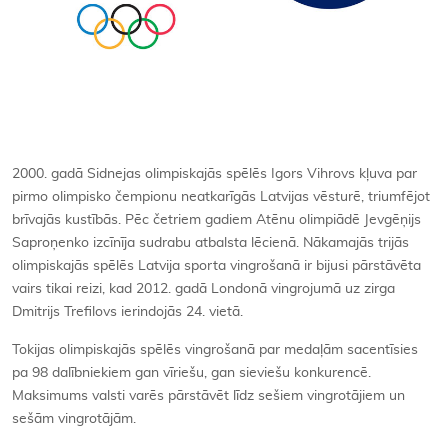
2000. gadā Sidnejas olimpiskajās spēlēs Igors Vihrovs kļuva par
pirmo olimpisko čempionu neatkarīgās Latvijas vēsturē, triumfējot
brīvajās kustībās. Pēc četriem gadiem Atēnu olimpiādē Jevgēņijs
Saproņenko izcīnīja sudrabu atbalsta lēcienā. Nākamajās trijās
olimpiskajās spēlēs Latvija sporta vingrošanā ir bijusi pārstāvēta
vairs tikai reizi, kad 2012. gadā Londonā vingrojumā uz zirga
Dmitrijs Trefilovs ierindojās 24. vietā.
Tokijas olimpiskajās spēlēs vingrošanā par medaļām sacentīsies
pa 98 dalībniekiem gan vīriešu, gan sieviešu konkurencē.
Maksimums valsti varēs pārstāvēt līdz sešiem vingrotājiem un
sešām vingrotājām.