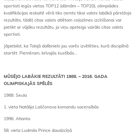
sportisti iegūs vietas TOP12 (dāmām – TOP20), olimpiādes
kvalifikācijas ieskaitē vērā tiks ņemts tikai valsts labākā pārstāvja
rezultāts, tādēļ citas valsts atlētam ceļazīmes izcīnīšanai var
pietikt ar vājāku rezultātu, ja viņu apsteigs vairāki citas valsts
sportisti.
Jāpiebilst, ka Tokijā dalībnieki jau varēs izvēlēties, kurā disciplīnā
startēt. Piemēram, brīvajās kustībās…
MŪSĒJO LABĀKIE REZULTĀTI 1988. – 2016. GADA
OLIMPISKAJĀS SPĒLĒS
1988. Seula
1. vieta Natālija Laščonova komandu sacensībās
1996. Atlanta
58. vieta Ludmila Prince daudzcīņā