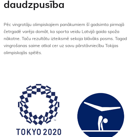
daudzpusība
Kontakti
Pēc vingrotāju olimpiskajiem panākumiem šī gadsimta pirmajā
četrgadē varēja domāt, ka sporta veidu Latvijā gaida spoža
nākotne. Taču rezultātu izteiksmē sekoja blāvāks posms. Tagad
vingrošanas saime atkal cer uz savu pārstāvniecību Tokijas
olimpiskajās spēlēs.