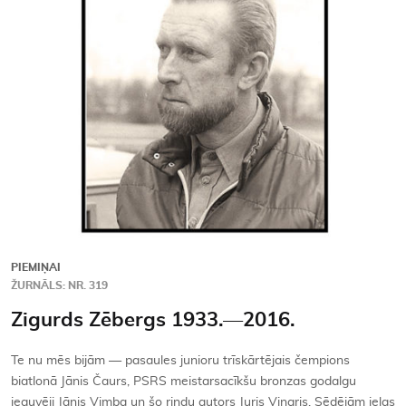
Kontakti
PIEMIŅAI
ŽURNĀLS: NR. 319
Zigurds Zēbergs 1933.—2016.
Te nu mēs bijām — pasaules junioru trīskārtējais čempions
biatlonā Jānis Čaurs, PSRS meistarsacīkšu bronzas godalgu
ieguvēji Jānis Vimba un šo rindu autors Juris Vingris. Sēdējām ielas