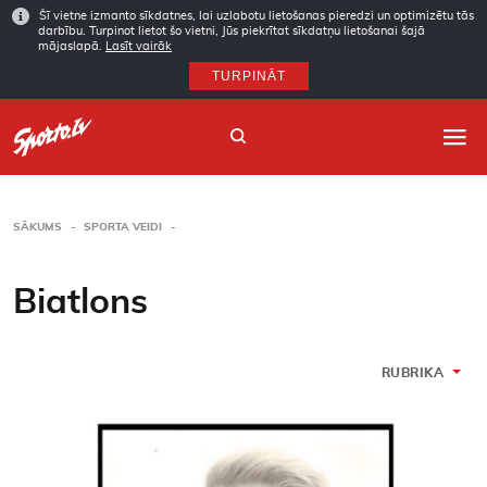
Šī vietne izmanto sīkdatnes, lai uzlabotu lietošanas pieredzi un optimizētu tās
darbību. Turpinot lietot šo vietni, Jūs piekrītat sīkdatņu lietošanai šajā
mājaslapā.
Lasīt vairāk
TURPINĀT
SĀKUMS
SPORTA VEIDI
Sākums
Biatlons
Sporta veidi
Autori
RUBRIKA
Arhīvs
Abonēšana