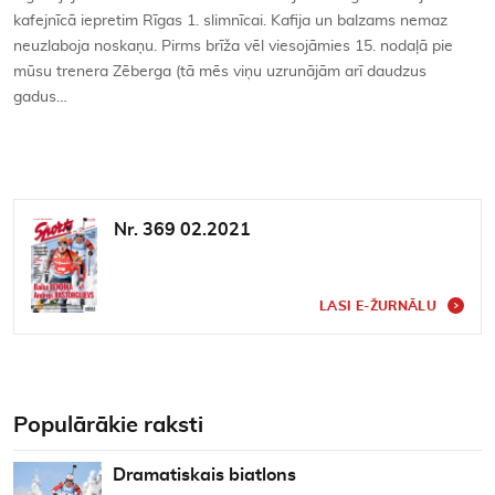
kafejnīcā iepretim Rīgas 1. slimnīcai. Kafija un balzams nemaz
neuzlaboja noskaņu. Pirms brīža vēl viesojāmies 15. nodaļā pie
mūsu trenera Zēberga (tā mēs viņu uzrunājām arī daudzus
gadus…
Nr. 369 02.2021
LASI E-ŽURNĀLU
Populārākie raksti
Dramatiskais biatlons