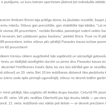
ir jautājums, uz kuru katram sportistam jāatrod ļoti individuāla atbilde.
enerim Ilmāram Bricim bija prātīga doma, ka jāuzlabo rezultāti, šaujot 
centu robežu. Stāvus gan precizitāte, gan stabilitāte bija labāka. “Lai re
ābūt vismaz 85 procentiem,” norāda Bendika, pamatojot rudenī veikto š
t nevaram, bet uzlabosim guļus šaušanu,” piebilst Bricis. Puse no šī pl
īdz 89 procentiem, toties stāvus pēc pēdējā Pasaules kausa izcīņas pos
zem 60 procentiem!
ākiem treniņu cikliem augstkalnē labi saplānotā un aizrautīgā gatavo
9 testu un tādējādi aizslēgtām durvīm uz pirmo divu Pasaules kausa iz
 decembrī Hohfilcenes trasēs šķita, ka viss būs kārtībā gan ar veselību
 stāvus!) un 20. vieta. Bet 10 km iedzīšanas distancē tika piedzīvota 
s (viens soda aplis pirmajā ugunslīnijā), stāvus no desmit lodēm gar
r mirst pēdējā, tika uzgāzta vēl lielāka drupu kaudze. Ceturtā PK pos
 un 85. vieta. Vēl pēc nedēļas Oberhofā jau bija drusku labāk — pa vie
ncē, 21. vieta. Iedzīšanā viss sākās pat lieliski — ar desmit precīziem