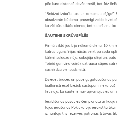
pēc kura distancē devās trešā, bet līdz fini
“Beidzot izdarīts tas, uz ko esmu spējīga!”
absolvente būdama, prasmīgi veido ievietoša
ka vēl būs sliktās dienas, bet es arī zinu, ka
ŠAUTENE SKRŪVSPĪLĒS
Pirmā sliktā jau bija nākamā diena. 10 km ie
katras ugunslīnijas nācās veikt pa soda ap
kūleni, salauza nūju, sabojāja slēpi un, pat
Tobrīd gan viņu vairāk uztrauca sāpes satrie
sasniedza vienpadsmitā.
Dziedēt brūces un pabeigt gatavošanos pas
biatlonisti esot biežāk sastopami nekā paši it
liecināja, ka šautene nav apvainojusies un 
Iesildīšanās pasaules čempionātā ar kauju no
tajos ierašanās Pokļukā bija ierakstīta tik
izmantoja trīs rezerves patronas (stāvus tik