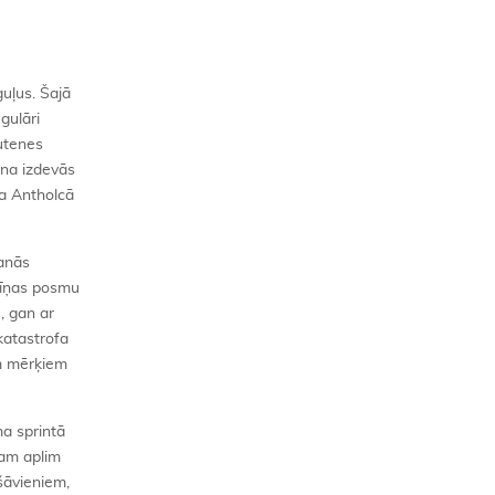
guļus. Šajā
gulāri
autenes
āna izdevās
ma Antholcā
šanās
cīņas posmu
, gan ar
katastrofa
ām mērķiem
ma sprintā
nam aplim
 šāvieniem,