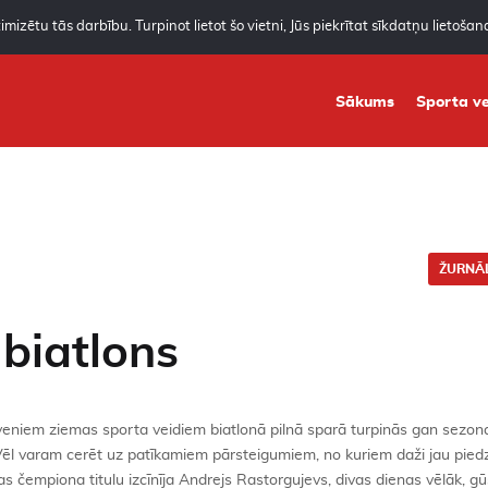
mizētu tās darbību. Turpinot lietot šo vietni, Jūs piekrītat sīkdatņu lietoša
Sākums
Sporta ve
ŽURNĀL
biatlons
veniem ziemas sporta veidiem biatlonā pilnā sparā turpinās gan sezon
Vēl varam cerēt uz patīkamiem pārsteigumiem, no kuriem daži jau piedzī
s čempiona titulu izcīnīja Andrejs Rastorgujevs, divas dienas vēlāk, gū