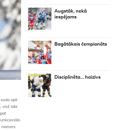
Augstāk, nekā
iespējams
Bagātākais čempionāts
Disciplinēta… haizivs
 soda apli
 viņš labi
kpat
 funkcionālo
s nianses