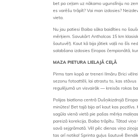
bet pa ceļam uz nākamo ugunslīniju no zema
es varēšu trāpīt? Vai man izdosies? Neizdev
vieta.
Nu jau patiesi Baiba sāka baidīties no šauš
mērķiem. Savukārt Antholcas 15 km klasiska
šautuvē!). Kaut kā bija jātiek vaļā no šīs 
salabšana izdosies Eiropas čempionātā, k
MAZA PIETURA LIELAJĀ CEĻĀ
Pirms tam kopā ar treneri Ilmāru Brici vēlreiz
sezonu fotoattēli, lai atrastu to, kas stāvu
regulējumā un visvairāk — kreisās rokas ba
Polijas biatlona centrā Dušņikizdrojā Eirop
minūtes! Bet tajā bija arī kaut kas pozitīv
sagūla vienā vietā pie pašas mērķa maliņas.
pareizā korekcija, Baiba trāpītu. Tātad viņa
savā sejgrāmatā. Vēl pēc dienas viņa ziņoja
tas arī notika! Sprinta guļus šautuvē Bendik