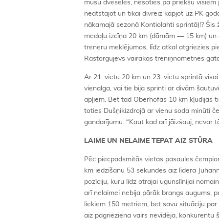
mūsu dvēseles, nesoties pa priekšu visiem p
neatstājot un tikai divreiz kāpjot uz PK g
nākamajā sezonā Kontiolahti sprintā)!? Šis
medaļu izcīņa 20 km (dāmām — 15 km) un di
treneru meklējumos, līdz atkal atgriezies pi
Rastorgujevs vairākās treniņnometnēs gatav
Ar 21. vietu 20 km un 23. vietu sprintā vis
vienalga, vai tie bija sprinti ar divām šau
apļiem. Bet tad Oberhofas 10 km kļūdījās tik
toties Dušņikizdrojā ar vienu soda minūti č
gandarījumu. “Kaut kad arī jāizšauj, nevar t
LAIME UN NELAIME TEPAT AIZ STŪRA
Pēc piecpadsmitās vietas pasaules čempionā
km iedzīšanu 53 sekundes aiz līdera Juhan
pozīciju, kuru līdz otrajai ugunslīnijai noma
arī nelaimei nebija pārāk brangs augums, p
liekiem 150 metriem, bet savu situāciju par 
aiz pagrieziena vairs nevīdēja, konkurentu 