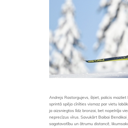
Andrejs Rastorgujevs, šķiet, palicis mazliet 
sprintā spēja cīnīties vismaz par vietu lab
ja aizsniegtos līdz bronzai, bet nopelnīja vi
neprecīzus vīrus. Savukārt Baibai Bendikai j
sagatavotību un ātrumu distancē, likumsakar