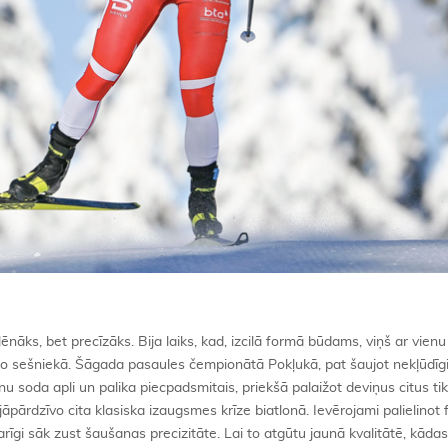
lēnāks, bet precīzāks. Bija laiks, kad, izcilā formā būdams, viņš ar vienu
āko sešniekā. Šāgada pasaules čempionātā Pokļukā, pat šaujot nekļūdīgi,
enu soda apli un palika piecpadsmitais, priekšā palaižot deviņus citus ti
āpārdzīvo cita klasiska izaugsmes krīze biatlonā. Ievērojami palielinot
īgi sāk zust šaušanas precizitāte. Lai to atgūtu jaunā kvalitātē, kāda