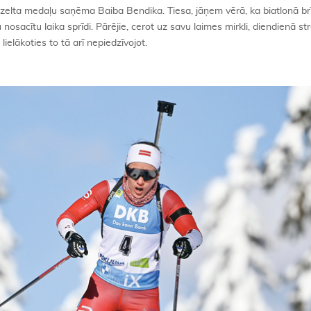
 zelta medaļu saņēma Baiba Bendika. Tiesa, jāņem vērā, ka biatlonā b
du nosacītu laika sprīdi. Pārējie, cerot uz savu laimes mirkli, diendienā st
ielākoties to tā arī nepiedzīvojot.