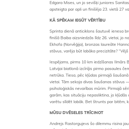
Edgara Mises, un jo sevišķi juniores Sanitas 
apsteigta par apli un finišēja 23. vietā 27 
KĀ SPĒKAM IEGŪT VĒRTĪBU
Sprinta dienā anticiklons šautuvē ienesa b
finišā Baiba aizsniedzās līdz 26. vietai, jo 
Ekhofa (Norvēģija), bronzas laureāte Hanna So
stāvus, varēja būt labāka precizitāte? “Vējš
Iespējams, pirms 10 km iedzīšanas Ilmārs Br
Latvijai biatlonā izcīnījis pirmo pasaules 
netrūka. Tiesa, pēc kļūdas pirmajā šaušanā l
vietai. Tām sekoja divas šaušanas stāvus — 
psiholoģiskās nevarības mūrim. Pirmajā sērij
garām, kas situāciju nepasliktina, jo kļūdās
varētu slīdēt labāk. Bet štrunts par bitēm, 
MŪSU DVĒSELES TRĪCINOT
Andrejs Rastorgujevs šo dilemmu risina jau 