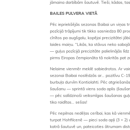
jāmaina darbībām šautuvē. Tieši, kādas, tas 
BAILES PULVERA VIETĀ
Pēc iepriekšējās sezonas Baibai un viņas tr
pozīcijā trāpījumi tik tikko sasniedza 80 pro
cīnītos pa augšgalu, kopējai precizitātei j
laides maiņu. “Likās, ka stāvus neko sabojā
— guļus pozīcijā precizitāte palielinājās l
pirms Eiropas čempionāta tā nokritās pat 
Nelaime vienmēr meklē sabiedrotos. Ar vair
sezonai Baibai noslēdzās ar… pozitīvu C-1
burbuļa durvīm Kontiolahti. Pēc atgriešanās
šaušanu — sprintā viens soda aplis (šaušanā
— pēc salīdzinoši veiksmīgas šaušanas guļu
tika raidītas… sešas!
Pēc nepilnas nedēļas cerībai, kas kā vienmē
turpat Hohfilcenē — pieci soda apļi (3 + 2)
katrā šautuvē un, pateicoties ātrumam dista