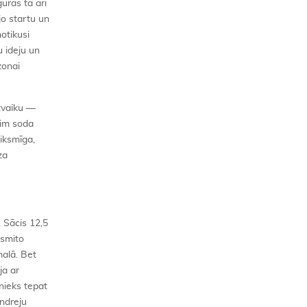
uras tā arī
jo startu un
otikusi
 ideju un
zonai
 tvaiku —
rim soda
eiksmīga,
za
 Sācis 12,5
esmito
malā. Bet
ja ar
šnieks tepat
Andreju