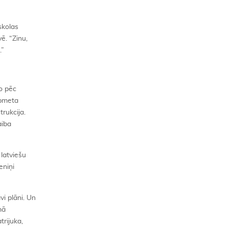
skolas
ē. “Zinu,
.”
jo pēc
apmeta
trukcija.
aiba
latviešu
eniņi
vi plāni. Un
mā
trijuka,