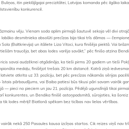
Buliņas, itin pieklājīgajai precizitātei, Latvijas komanda pēc ilgāka laik
valstsvienību konkurencē.
rāzmainu vēju. Vienam soda aplim pirmajā šautuvē sekoja vēl divi otraj
no labāko desmitnieka absolūti precīzas bija tikai trīs dāmas — čempione 
la (Baltkrievija) un itāliete Liza Vitoci, kura finišēja piektā. Vai brāz
 tiešām traucēja, bet abas lodes varēja savākt,” pēc finiša atzina Bendi
icis savai audzēknei atgādināja, ka tieši pirms 20 gadiem un tieši Pok
čempionāta medaļu, finišējot trešais 20 km distancē. Katrā ziņā iedvesma
atviete atkrita uz 33. pozīciju, bet pēc precīzas nākamās sērijas pacēlā
īstais pārbaudījums, vai Baiba patiesi būs tikusi pāri savam vairāk ga
ā — pieci no pieciem un jau 21. pozīcija. Pēdējā ugunslīnijā tikai pirma
 arī konkurentes, un Bendika finišē astoņpadsmitā, sūrojoties, ka šorei
ka tik lodes mērķī! Biatlonā spēkam bez ticības nav lielas vērtības.
vairāk nekā 250 Pasaules kausa izcīņas startos. Cik reizes viņš nav trī