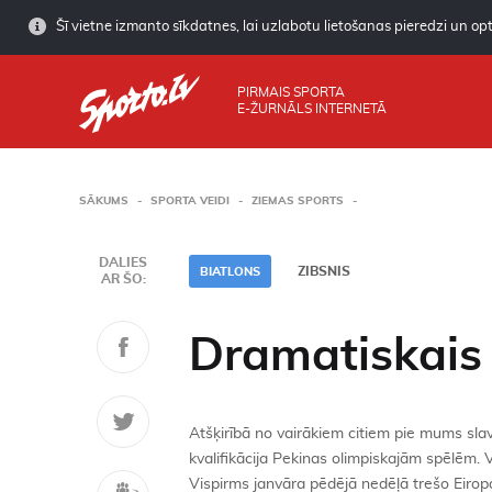
Šī vietne izmanto sīkdatnes, lai uzlabotu lietošanas pieredzi un opti
PIRMAIS SPORTA
E-ŽURNĀLS INTERNETĀ
SĀKUMS
SPORTA VEIDI
ZIEMAS SPORTS
DALIES
ZIBSNIS
BIATLONS
AR ŠO:
Dramatiskais 
Atšķirībā no vairākiem citiem pie mums sla
kvalifikācija Pekinas olimpiskajām spēlēm. 
Vispirms janvāra pēdējā nedēļā trešo Eiropa