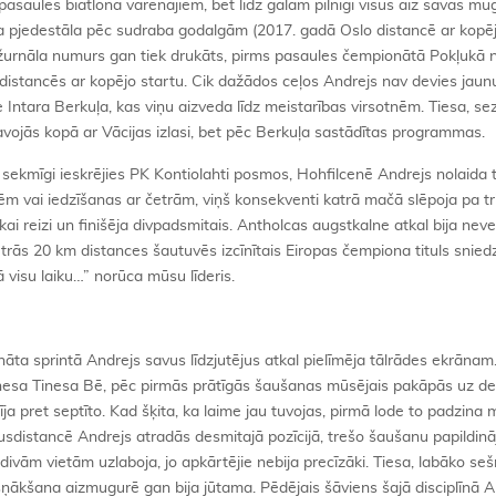
asaules biatlona varenajiem, bet līdz galam pilnīgi visus aiz savas mug
oda pjedestāla pēc sudraba godalgām (2017. gadā Oslo distancē ar kopē
 žurnāla numurs gan tiek drukāts, pirms pasaules čempionātā Pokļukā n
stancēs ar kopējo startu. Cik dažādos ceļos Andrejs nav devies jaunu
e Intara Berkuļa, kas viņu aizveda līdz meistarības virsotnēm. Tiesa, se
ojās kopā ar Vācijas izlasi, bet pēc Berkuļa sastādītas programmas.
ai sekmīgi ieskrējies PK Kontiolahti posmos, Hohfilcenē Andrejs nolaida
tuvēm vai iedzīšanas ar četrām, viņš konsekventi katrā mačā slēpoja pa t
ai reizi un finišēja divpadsmitais. Antholcas augstkalne atkal bija nev
etrās 20 km distances šautuvēs izcīnītais Eiropas čempiona tituls snied
ā visu laiku…” norūca mūsu līderis.
ta sprintā Andrejs savus līdzjutējus atkal pielīmēja tālrādes ekrānam.
nesa Tinesa Bē, pēc pirmās prātīgās šaušanas mūsējais pakāpās uz d
inīja pret septīto. Kad šķita, ka laime jau tuvojas, pirmā lode to padzina 
usdistancē Andrejs atradās desmitajā pozīcijā, trešo šaušanu papildinā
divām vietām uzlaboja, jo apkārtējie nebija precīzāki. Tiesa, labāko se
šņākšana aizmugurē gan bija jūtama. Pēdējais šāviens šajā disciplīnā 