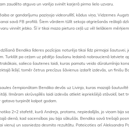
šam zaudēto atguva un varēja svinēt karjerā pirmo lielo uzvaru.
 Baiba ar gandarījumu paziņoja videorullītī, kādus viņa, Vidzemes Augst
nai savā FB profilā. Šiem vārdiem tūlīt sekoja atgriešanās reālajā dzīv
 varu vinnēt jebko. Šī ir tikai maza pietura ceļā uz vēl lielākiem mērķiem
dzīšanā Bendika līderes pozīcijas noturēja tikai līdz pirmajai šautuvei, 
lim. Turklāt pa ceļam uz pēdējo šaušanu ledainā nobraucienā latviete 
s trakākais, salieca šautenes laidi, kuras pamatu veido dūralumīnija kons
ktajā īkšķī, tomēr četrus precīzus šāvienus izdarīt izdevās, un finišu B
aules čempionātam Bendika devās uz Livinjo, kuras mazajā šautuvītē 
āļi. Ilmāram skrūvspīlēs laidi izdevās atliekt iepriekšējā stāvoklī, bet tr
ir gatava turpināt kalpot godam.
tika 2+2 stafetē, kurā Andrejs, protams, nepiedalījās, jo viņam bija sa
ai tajā dienā, kad sacensības jau bija sākušās. Bendika savā trešajā pos
ai vienu) un sasniedza desmito rezultātu. Pateicoties arī Aleksandra Pa