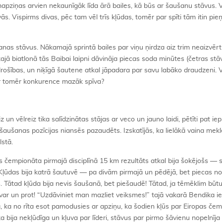
pziņas arvien nekaunīgāk līda ārā bailes, kā būs ar šaušanu stāvus. V
ās. Vispirms divas, pēc tam vēl trīs kļūdas, tomēr par spīti tām itin p
anas stāvus. Nākamajā sprintā bailes par viņu ņirdza aiz trim neaizvēr
jā biatlonā tās Baibai laipni dāvināja piecas soda minūtes (četras stā
nedrošības, un niķīgā šautene atkal jāpadara par savu labāko draudzeni. 
ur tomēr konkurence mazāk spīva?
 un vēlreiz tika salīdzinātas stājas ar veco un jauno laidi, pētīti pat ie
s šaušanas pozīcijas niansēs pazaudēts. Izskatījās, ka lielākā vaina mek
lstā.
as čempionāta pirmajā disciplīnā 15 km rezultāts atkal bija šokējošs —
s. Kļūdas bija katrā šautuvē — pa divām pirmajā un pēdējā, bet piecas n
 Tātad kļūda bija nevis šaušanā, bet piešaudē! Tātad, ja tēmēklim būtu
 var un prot! “Uzdāviniet man mazliet veiksmes!” tajā vakarā Bendika ie
, ka no rīta esot pamodusies ar apziņu, ka šodien kļūs par Eiropas čem
a bija nekļūdīga un kļuva par līderi, stāvus par pirmo šāvienu nopelnīja 