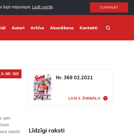
nai šajā mājaslapā.
Lasīt vairāk
TURPINĀT
idi
Autori
Arhīvs
Abonēšana
Kontakti
S: NR. 369
Nr. 369 02.2021
LASI E-ŽURNĀLU
a, gan
voti.
Līdzīgi raksti
stot tobrīd