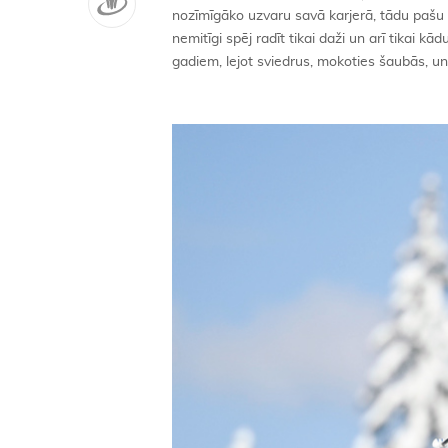
nozīmīgāko uzvaru savā karjerā, tādu pašu
nemitīgi spēj radīt tikai daži un arī tikai kā
gadiem, lejot sviedrus, mokoties šaubās, un l