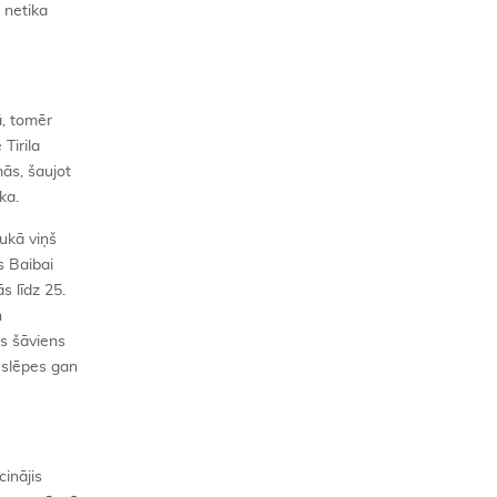
a netika
ā, tomēr
Tirila
mās, šaujot
ka.
ļukā viņš
s Baibai
s līdz 25.
n
is šāviens
z slēpes gan
cinājis