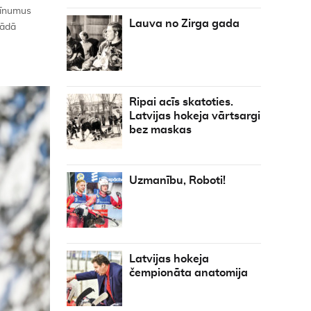
rīnumus
Lauva no Zirga gada
rādā
Ripai acīs skatoties.
Latvijas hokeja vārtsargi
bez maskas
Uzmanību, Roboti!
Latvijas hokeja
čempionāta anatomija