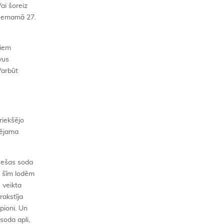
ai šoreiz
ieņemamā 27.
tiem
vus
Varbūt
priekšējo
lējama
 sešas soda
o šīm lodēm
 veikta
rakstīja
pioni. Un
soda apli,