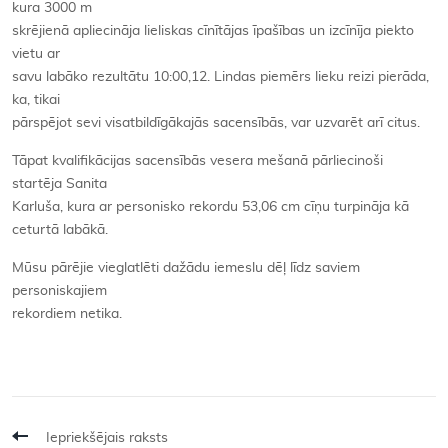
kura 3000 m
skrējienā apliecināja lieliskas cīnītājas īpašības un izcīnīja piekto
vietu ar
savu labāko rezultātu 10:00,12. Lindas piemērs lieku reizi pierāda,
ka, tikai
pārspējot sevi visatbildīgākajās sacensībās, var uzvarēt arī citus.
Tāpat kvalifikācijas sacensībās vesera mešanā pārliecinoši
startēja Sanita
Karluša, kura ar personisko rekordu 53,06 cm cīņu turpināja kā
ceturtā labākā.
Mūsu pārējie vieglatlēti dažādu iemeslu dēļ līdz saviem
personiskajiem
rekordiem netika.
Iepriekšējais raksts