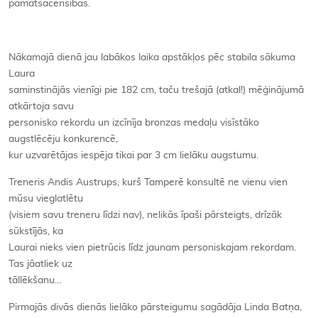
pamatsacensībās.
Nākamajā dienā jau labākos laika apstākļos pēc stabila sākuma
Laura
saminstinājās vienīgi pie 182 cm, taču trešajā (atkal!) mēģinājumā
atkārtoja savu
personisko rekordu un izcīnīja bronzas medaļu visīstāko
augstlēcēju konkurencē,
kur uzvarētājas iespēja tikai par 3 cm lielāku augstumu.
Treneris Andis Austrups, kurš Tamperē konsultē ne vienu vien
mūsu vieglatlētu
(visiem savu treneru līdzi nav), nelikās īpaši pārsteigts, drīzāk
sūkstījās, ka
Laurai nieks vien pietrūcis līdz jaunam personiskajam rekordam.
Tas jāatliek uz
tāllēkšanu…
Pirmajās divās dienās lielāko pārsteigumu sagādāja Linda Batņa,