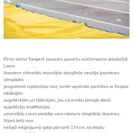
Pirms starta Tamperē pasaules jauniešu vicečempione daudzcīņā
Laura
Ikauniece cēlmetālu atsevišķās disciplīnās nesolīja (jaunatnes
olimpiādes
programmā septiņcīņas nav), tomēr apņēmās pacīnīties ar Eiropas
labākajām
augstlēcējām un tāllēcējām. Jau sacensību pirmajā dienā
augstlēcēju kvalifikācijas
sacensībās Laura parādīja sava rakstura stingrākās šķautnes.
Stiprā lietū viņa
trešajā mēģinājumā spēja pārvarēt 174 cm, lai iekļūtu