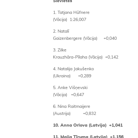
Sievietes
1. Tatjana Hūfnere
(Vācija) 1:26,007
2. Natalī
Gaizenbergere (Vācija) +0,040
3. Zilke
Krauzhāra-Pīlaha (Vācija) +0,142
4. Natalija Jakušenko
(Ukraina) +0,289
5. Anke Višņevski
(Vācija) +0,647
6. Nina Raitmaijere
(Austrija) +0,832
10. Anna Orlova (Latvija) +1,041
11. Maija Tīruma (Latvija) +1,156