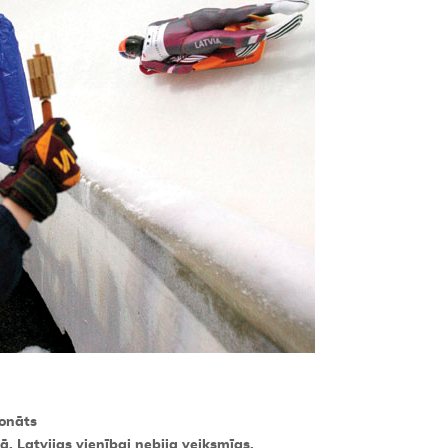
ionāts
, Latvijas vienībai nebija veiksmīgs,