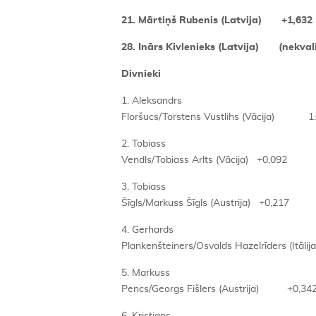
21. Mārtiņš Rubenis (Latvija) +1,632
28. Inārs Kivlenieks (Latvija) (nekvali
Divnieki
1. Aleksandrs
Floršucs/Torstens Vustlihs (Vācija) 1:
2. Tobiass
Vendls/Tobiass Arlts (Vācija) +0,092
3. Tobiass
Šīgls/Markuss Šīgls (Austrija) +0,217
4. Gerhards
Plankenšteiners/Osvalds Hazelrīders (It
5. Markuss
Pencs/Georgs Fišlers (Austrija) +0,34