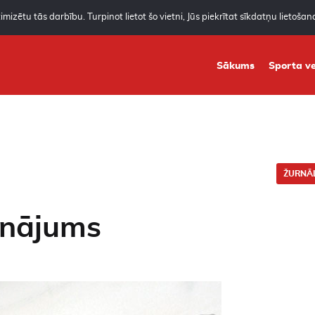
mizētu tās darbību. Turpinot lietot šo vietni, Jūs piekrītat sīkdatņu lietoša
Sākums
Sporta ve
ŽURNĀL
inājums