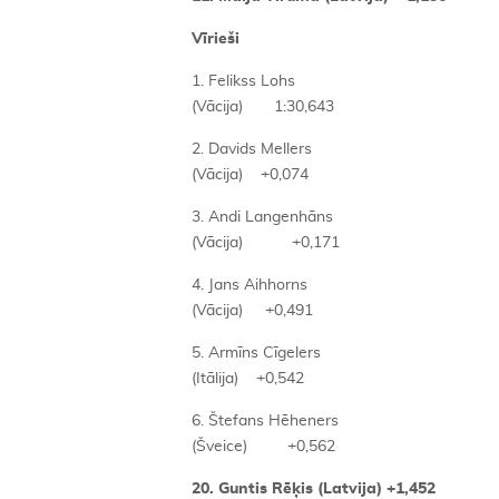
Vīrieši
1. Felikss Lohs
(Vācija) 1:30,643
2. Davids Mellers
(Vācija) +0,074
3. Andi Langenhāns
(Vācija) +0,171
4. Jans Aihhorns
(Vācija) +0,491
5. Armīns Cīgelers
(Itālija) +0,542
6. Štefans Hēheners
(Šveice) +0,562
20. Guntis Rēķis (Latvija) +1,452