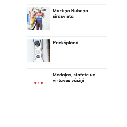
Mārtiņa Rubeņa
sirdsvieta
Priekšplānā.
Medaļas, stafete un
virtuves vāciņi