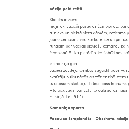
Vācija peld zeltā
Skaidrs ir viens –
mājinieki vācieši pasaules čempionātā paņē
trijnieks un piektā vieta dāmām, neticams p
jauno čempionu vīru konkurencē un pirmās di
runājām par Vācijas sieviešu komandu kā 
čempionātā tika pierādīts, ka šobrīd nav sp
Vienā ziņā gan
vācieši zaudēja. Cerības sagaidīt trasē vair
skatītāju pulku nācās aizstāt ar ziņā starp
tūkstošiem skatītāju. Toties īpašs lepnums pa
– tā pieaugusi par ceturto daļu salīdzināj
Austrijā. Lai tā būtu!
Kamaniņu sports
Pasaules čempionāts – Oberhofa, Vācija