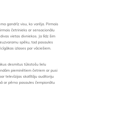
ma gandrīz visu, ko varēja. Pirmais
irmais četrinieks ar sensacionālu
vas vietas divniekos. Ja līdz šim
neuzvaramu spēku, tad pasaules
ēcīgākas izlases par vāciešiem.
ākus desmitus tūkstošu lielu
 rindām pieminētiem četriem ar pusi
r televīzijas skatītāju auditoriju
umā ar pērno pasaules čempionātu