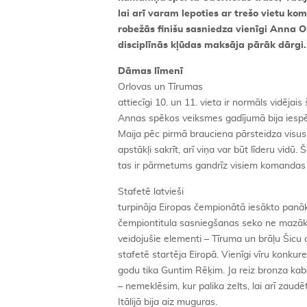
lai arī varam lepoties ar trešo vietu ko
robežās finišu sasniedza vienīgi Anna O
disciplīnās kļūdas maksāja pārāk dārgi.
Dāmas līmenī
Orlovas un Tīrumas
attiecīgi 10. un 11. vieta ir normāls vidējais 
Annas spēkos veiksmes gadījumā bija iespē
Maija pēc pirmā brauciena pārsteidza visus a
apstākļi sakrīt, arī viņa var būt līderu vidū. 
tas ir pārmetums gandrīz visiem komandas 
Stafetē latvieši
turpināja Eiropas čempionātā iesākto panā
čempiontitula sasniegšanas seko ne mazāk 
veidojušie elementi – Tīruma un brāļu Šicu di
stafetē startēja Eiropā. Vienīgi vīru konkur
godu tika Guntim Rēķim. Ja reiz bronza kaba
– nemeklēsim, kur palika zelts, lai arī za
Itālijā bija aiz muguras.