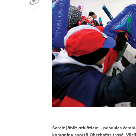
Šoreiz jābūt atklātiem – pasaules čemp
kamaniņu sportā Oberhofas trasē, Vācijā