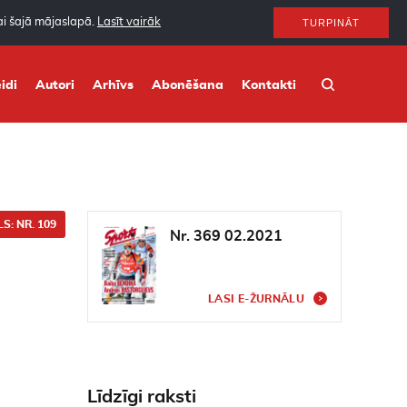
nai šajā mājaslapā.
Lasīt vairāk
TURPINĀT
idi
Autori
Arhīvs
Abonēšana
Kontakti
S: NR. 109
Nr. 369 02.2021
LASI E-ŽURNĀLU
Līdzīgi raksti