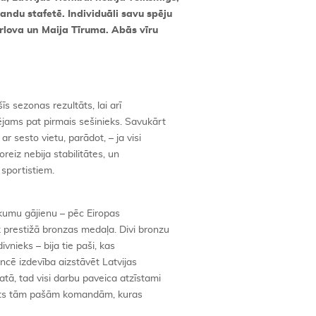
mandu stafetē. Individuāli savu spēju
rlova un Maija Tīruma. Abās vīru
šīs sezonas rezultāts, lai arī
jams pat pirmais sešinieks. Savukārt
r sesto vietu, parādot, – ja visi
Šoreiz nebija stabilitātes, un
sportistiem.
kumu gājienu – pēc Eiropas
prestižā bronzas medaļa. Divi bronzu
vnieks – bija tie paši, kas
encē izdevība aizstāvēt Latvijas
tā, tad visi darbu paveica atzīstami
udēts tām pašām komandām, kuras