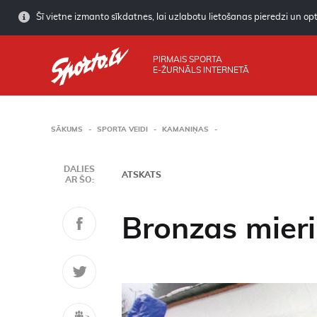
Šī vietne izmanto sīkdatnes, lai uzlabotu lietošanas pieredzi un opti
PIRMAIS SPORTA
E-ŽURNĀLS INTERNETĀ
SĀKUMS
SPORTA VEIDI
KAMANIŅAS
DALIES
ATSKATS
AR ŠO:
Bronzas mier