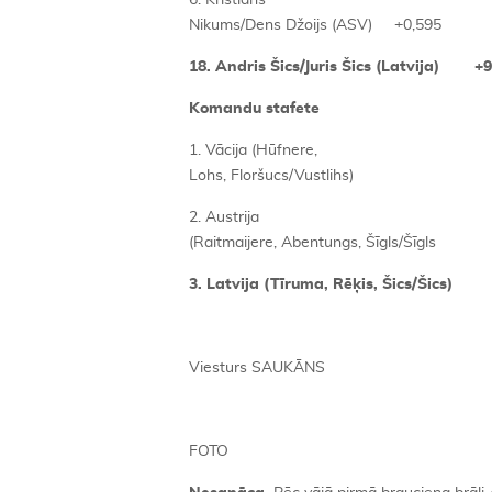
6. Kristians
Nikums/Dens Džoijs (ASV) +0,595
18. Andris Šics/Juris Šics (Latvija) +9
Komandu stafete
1. Vācija (Hūfnere,
Lohs, Floršucs/Vustlihs)
2. Austrija
(Raitmaijere, Abentungs, Šīgls/Šīgls
3. Latvija (Tīruma, Rēķis, Šics/Šics)
Viesturs SAUKĀNS
FOTO