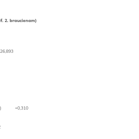
f. 2. braucienam)
26,893
ālija) +0,310
2